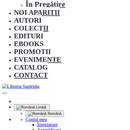
În Pregătire
NOI APARITII
AUTORI
COLECȚII
EDITURI
EBOOKS
PROMOȚII
EVENIMENTE
CATALOG
CONTACT
Limbă
Română
Contul meu
Înregistrare
Autentificare