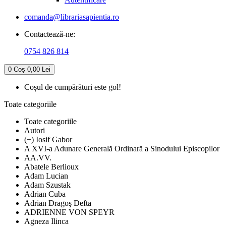
comanda@librariasapientia.ro
Contactează-ne:
0754 826 814
0
Coș
0,00 Lei
Coșul de cumpărături este gol!
Toate categoriile
Toate categoriile
Autori
(+) Iosif Gabor
A XVI-a Adunare Generală Ordinară a Sinodului Episcopilor
AA.VV.
Abatele Berlioux
Adam Lucian
Adam Szustak
Adrian Cuba
Adrian Dragoş Defta
ADRIENNE VON SPEYR
Agneza Ilinca