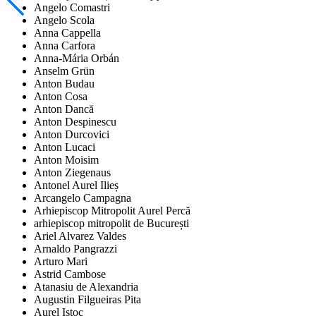
Angelo Comastri
Angelo Scola
Anna Cappella
Anna Carfora
Anna-Mária Orbán
Anselm Grün
Anton Budau
Anton Cosa
Anton Dancă
Anton Despinescu
Anton Durcovici
Anton Lucaci
Anton Moisim
Anton Ziegenaus
Antonel Aurel Ilieș
Arcangelo Campagna
Arhiepiscop Mitropolit Aurel Percă
arhiepiscop mitropolit de București
Ariel Alvarez Valdes
Arnaldo Pangrazzi
Arturo Mari
Astrid Cambose
Atanasiu de Alexandria
Augustin Filgueiras Pita
Aurel Istoc