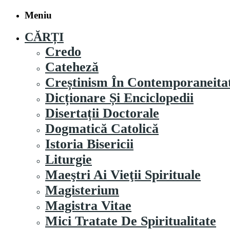
Meniu
CĂRȚI
Credo
Cateheză
Creștinism În Contemporaneita
Dicționare Și Enciclopedii
Disertații Doctorale
Dogmatică Catolică
Istoria Bisericii
Liturgie
Maeştri Ai Vieţii Spirituale
Magisterium
Magistra Vitae
Mici Tratate De Spiritualitate