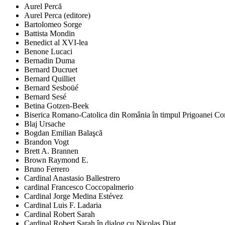
Aurel Percă
Aurel Perca (editore)
Bartolomeo Sorge
Battista Mondin
Benedict al XVI-lea
Benone Lucaci
Bernadin Duma
Bernard Ducruet
Bernard Quilliet
Bernard Sesboüé
Bernard Sesé
Betina Gotzen-Beek
Biserica Romano-Catolica din România în timpul Prigoanei Comu
Blaj Ursache
Bogdan Emilian Balaşcă
Brandon Vogt
Brett A. Brannen
Brown Raymond E.
Bruno Ferrero
Cardinal Anastasio Ballestrero
cardinal Francesco Coccopalmerio
Cardinal Jorge Medina Estévez
Cardinal Luis F. Ladaria
Cardinal Robert Sarah
Cardinal Robert Sarah în dialog cu Nicolas Diat