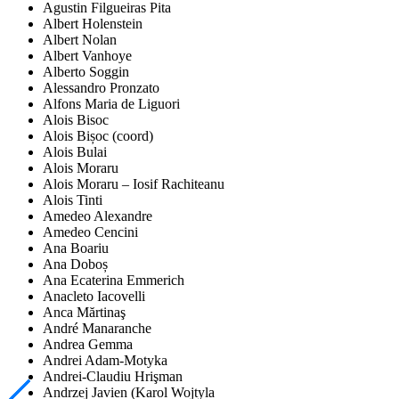
Agustin Filgueiras Pita
Albert Holenstein
Albert Nolan
Albert Vanhoye
Alberto Soggin
Alessandro Pronzato
Alfons Maria de Liguori
Alois Bisoc
Alois Bișoc (coord)
Alois Bulai
Alois Moraru
Alois Moraru – Iosif Rachiteanu
Alois Tinti
Amedeo Alexandre
Amedeo Cencini
Ana Boariu
Ana Doboș
Ana Ecaterina Emmerich
Anacleto Iacovelli
Anca Mărtinaş
André Manaranche
Andrea Gemma
Andrei Adam-Motyka
Andrei-Claudiu Hrişman
Andrzej Javien (Karol Wojtyla