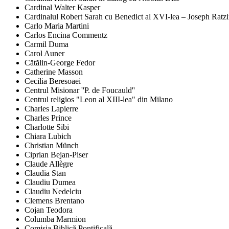
Cardinal Walter Kasper
Cardinalul Robert Sarah cu Benedict al XVI-lea – Joseph Ratz
Carlo Maria Martini
Carlos Encina Commentz
Carmil Duma
Carol Auner
Cătălin-George Fedor
Catherine Masson
Cecilia Beresoaei
Centrul Misionar ''P. de Foucauld''
Centrul religios "Leon al XIII-lea" din Milano
Charles Lapierre
Charles Prince
Charlotte Sibi
Chiara Lubich
Christian Münch
Ciprian Bejan-Piser
Claude Allègre
Claudia Stan
Claudiu Dumea
Claudiu Nedelciu
Clemens Brentano
Cojan Teodora
Columba Marmion
Comisia Biblică Pontificală