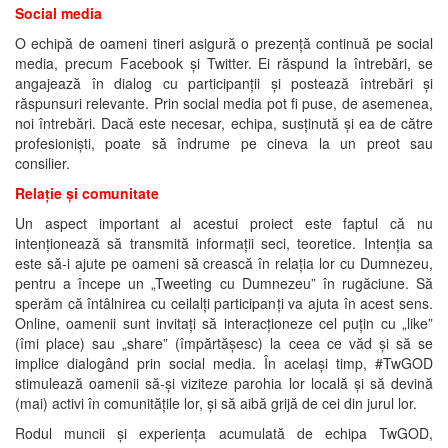
Social media
O echipă de oameni tineri asigură o prezență continuă pe social
media, precum Facebook și Twitter. Ei răspund la întrebări, se
angajează în dialog cu participanții și postează întrebări și
răspunsuri relevante. Prin social media pot fi puse, de asemenea,
noi întrebări. Dacă este necesar, echipa, susținută și ea de către
profesioniști, poate să îndrume pe cineva la un preot sau
consilier.
Relație și comunitate
Un aspect important al acestui proiect este faptul că nu
intenționează să transmită informații seci, teoretice. Intenția sa
este să-i ajute pe oameni să crească în relația lor cu Dumnezeu,
pentru a începe un „Tweeting cu Dumnezeu” în rugăciune. Să
sperăm că întâlnirea cu ceilalți participanți va ajuta în acest sens.
Online, oamenii sunt invitați să interacționeze cel puțin cu „like”
(îmi place) sau „share” (împărtășesc) la ceea ce văd și să se
implice dialogând prin social media. În același timp, #TwGOD
stimulează oamenii să-și viziteze parohia lor locală și să devină
(mai) activi în comunitățile lor, și să aibă grijă de cei din jurul lor.
Rodul muncii și experiența acumulată de echipa TwGOD,