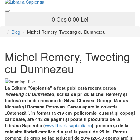
0
Coș
0,00 Lei
Blog
Michel Remery, Tweeting cu Dumnezeu
Michel Remery, Tweeting
cu Dumnezeu
La Editura "Sapientia" a fost publicată recent cartea
Tweeting cu Dumnezeu
, scrisă de pr. dr. Michel Remery și
tradusă în limba română de Silvia Chiosea, George Marius
Nicoară și Romana Petrovan. Cartea apare în colecţia
„Cateheză”, în format 19x19 cm, policromie, cusută și coperți
cartonate, are 442 de pagini şi
poate fi procurată de la
Librăria Sapientia (
www.librariasapientia.ro
), precum şi de la
celelalte librării catolice din ţară la prețul
de 25 lei. Pentru
comenzi de grup se fac reduceri de 20% (20-50 exemplare) și