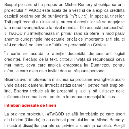
Scopul pe care și l-a propus pr. Michel Remery și echipa sa prin
proiectului #TwGOD este acela de a vesti și de a explica credința
catolică oricărui om de bunăvoință (
1Pt
3,15], în special, tinerilor.
Toți papii recenți au insistat și au cerut creștinilor să se angajeze
la o nouă evanghelizare la nivel mondial. Din această perspectivă,
# TwGOD nu intenționează în primul rând să ofere în mod pasiv
anumite cunoștințele intelectuale, oricât de importante ar fi ele, ci
să-i conducă pe tineri la o întâlnire personală cu Cristos.
În carte se acordă o atenție deosebită demonstrării logicii
credinței. Plecând de la text, cititorul învață să recunoască ceva
mai mare, ceva care implică dragostea lui Dumnezeu pentru
el/ea, la care el/ea este invitat dea un răspuns personal.
Biserica avut întotdeauna misiunea să proclame evanghelia acolo
unde trăiesc oamenii. Întrucât astăzi oamenii petrec mult timp on-
line, Biserica trebuie să fie prezentă și aici și să utilizeze noile
mijloace de comunicare, pentru a le propune mesajul lui Isus.
Întrebări adresate de tineri
La originea proiectului #TwGOD se află întrebările pe care tineri
din Leiden (Olanda) le-au adresat preotului lor, pr. Michel Remery,
în cadrul discuțiilor purtate cu privire la credința catolică. Acești