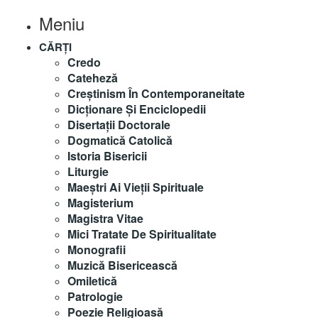
Meniu
CĂRȚI
Credo
Cateheză
Creștinism În Contemporaneitate
Dicționare Și Enciclopedii
Disertații Doctorale
Dogmatică Catolică
Istoria Bisericii
Liturgie
Maeştri Ai Vieţii Spirituale
Magisterium
Magistra Vitae
Mici Tratate De Spiritualitate
Monografii
Muzică Bisericească
Omiletică
Patrologie
Poezie Religioasă