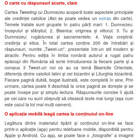
O carte cu răspunsuri scurte, clare
Cartea
Tweeting cu Dumnezeu
acoperă toate aspectele principale
ale credinței catolice (Aici se poate vedea un
extras
din carte).
Temele tratate sunt grupate în patru părți mari: 1. Dumnezeu:
începutul și sfârșitul; 2. Biserica: originea și viitorul; 3. Tu și
Dumnezeu: rugăciunea și sacramentele; 4. Viața creștină:
credința și etica. În total cartea conține 200 de întrebări și
răspunsuri, numite „Tweet-uri”, prezentate într-un stil modern și
atractiv. Pentru ediția în limba română autorul a rugat patru
episcopi din România să scrie introducerea la fiecare parte și a
compus 3 Tweet-uri noi ce au ca temă Bisericile Orientale,
diferența dintre catolicii latini și cei bizantini și Liturghia bizantină.
Fiecare pagină dublă, bogat ilustrată, este completă în sine. Prin
urmare, cartea poate fi deschisă la orice pagină se dorește și se
poate începe pur și simplu lectura. Răspunsurile concise îi ajută
pe cei care nu sunt obișnuiți să citească texte mai lungi (așa cum
este cazul la tot mai mulți oameni).
O aplicație mobilă leagă cartea la conținutul on-line
Legătura dintre materialul tipărit și conținutul on-line se face
printr-o aplicație (app) pentru telefoane mobile, disponibilă pentru
Apple și Android. Cu app, se poate face o „fotografie” a imaginii