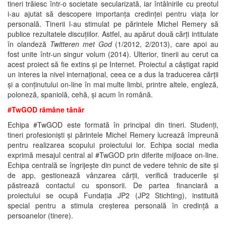
tineri trăiesc într-o societate secularizată, iar întâlnirile cu preotul
i-au ajutat să descopere importanța credinței pentru viața lor
personală. Tinerii l-au stimulat pe părintele Michel Remery să
publice rezultatele discuțiilor. Astfel, au apărut două cărți intitulate
în olandeză
Twitteren met God
(1/2012, 2/2013), care apoi au
fost unite într-un singur volum (2014). Ulterior, tinerii au cerut ca
acest proiect să fie extins și pe Internet. Proiectul a câștigat rapid
un interes la nivel internațional, ceea ce a dus la traducerea cărții
și a conținutului on-line în mai multe limbi, printre altele, engleză,
poloneză, spaniolă, cehă, și acum în română.
#TwGOD rămâne tânăr
Echipa #TwGOD este formată în principal din tineri. Studenți,
tineri profesioniști și părintele Michel Remery lucrează împreună
pentru realizarea scopului proiectului lor. Echipa social media
exprimă mesajul central al #TwGOD prin diferite mijloace on-line.
Echipa centrală se îngrijește din punct de vedere tehnic de site și
de app, gestionează vânzarea cărții, verifică traducerile și
păstrează contactul cu sponsorii. De partea financiară a
proiectului se ocupă Fundația JP2 (JP2 Stichting), instituită
special pentru a stimula creșterea personală în credință a
persoanelor (tinere).