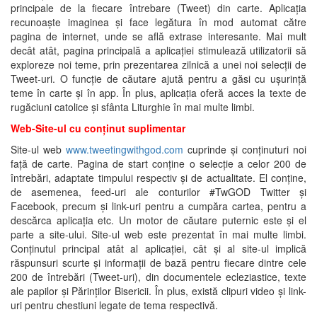
principale de la fiecare întrebare (Tweet) din carte. Aplicația
recunoaște imaginea și face legătura în mod automat către
pagina de internet, unde se află extrase interesante. Mai mult
decât atât, pagina principală a aplicației stimulează utilizatorii să
exploreze noi teme, prin prezentarea zilnică a unei noi selecții de
Tweet-uri. O funcție de căutare ajută pentru a găsi cu ușurință
teme în carte și în app. În plus, aplicația oferă acces la texte de
rugăciuni catolice și sfânta Liturghie în mai multe limbi.
Web-Site-ul cu conținut suplimentar
Site-ul web
www.tweetingwithgod.com
cuprinde și conținuturi noi
față de carte. Pagina de start conține o selecție a celor 200 de
întrebări, adaptate timpului respectiv și de actualitate. El conține,
de asemenea, feed-uri ale conturilor #TwGOD Twitter și
Facebook, precum și link-uri pentru a cumpăra cartea, pentru a
descărca aplicația etc. Un motor de căutare puternic este și el
parte a site-ului. Site-ul web este prezentat în mai multe limbi.
Conținutul principal atât al aplicației, cât și al site-ul implică
răspunsuri scurte și informații de bază pentru fiecare dintre cele
200 de întrebări (Tweet-uri), din documentele ecleziastice, texte
ale papilor și Părinților Bisericii. În plus, există clipuri video și link-
uri pentru chestiuni legate de tema respectivă.