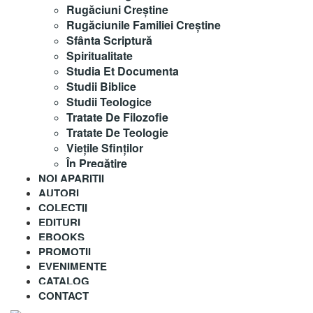
Rugăciuni Creştine
Rugăciunile Familiei Creștine
Sfânta Scriptură
Spiritualitate
Studia Et Documenta
Studii Biblice
Studii Teologice
Tratate De Filozofie
Tratate De Teologie
Vieţile Sfinţilor
În Pregătire
NOI APARITII
AUTORI
COLECȚII
EDITURI
EBOOKS
PROMOȚII
EVENIMENTE
CATALOG
CONTACT