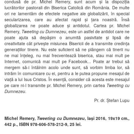
condusă de pr. Michel Remery, sunt acum și la dispoziția
lucrătorilor pastorali din Biserica Catolică din România. De multe
ori ne lamentăm de efectele negative ale globalizării, în special
secularizarea, care au afectat rapid și țara noastră. Însă
globalizarea ne poate aduce și antidotul. Cartea pr. Michel
Remery,
Tweeting cu Dumnezeu
, este un astfel de antidot care ne
poate ajuta să depășim o anumită pasivitate și lipsă de
creativitate cât privește misiunea Bisericii de a transmite credința
generațiilor tinere. Nu este suficient să ne plângem că tinerii nu
ne mai înțeleg, nu mai frecventează biserica, stau mai mult pe
Internet, comunică mai mult pe Facebook... Poate ar trebui să
mergem să-i întâlnim acolo unde sunt, să vorbim limba lor, să
intrăm în comunicare cu ei, pentru a le putea propune mesajul de
viață a lui Isus Cristos. În esență, consider că acesta este mesajul
pe care ni-l transmite pr. Michel Remery, prin cartea
Tweeting cu
Dumnezeu
.
Pr. dr. Ștefan Lupu
Michel Remery,
Tweeting cu Dumnezeu
, Iași 2016, 19x19 cm.,
442 p., ISBN 978-606-578-212-9, 25 lei.