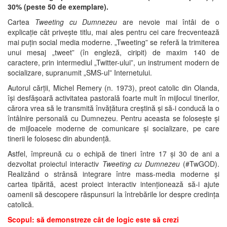
30% (peste 50 de exemplare).
Cartea
Tweeting cu Dumnezeu
are nevoie mai întâi de o
explicație cât privește titlu, mai ales pentru cei care frecventează
mai puțin social media moderne. „Tweeting” se referă la trimiterea
unui mesaj „tweet” (în engleză, ciripit) de maxim 140 de
caractere, prin intermediul „Twitter-ului”, un instrument modern de
socializare, supranumit „SMS-ul” Internetului.
Autorul cărții, Michel Remery (n. 1973), preot catolic din Olanda,
își desfășoară activitatea pastorală foarte mult în mijlocul tinerilor,
cărora vrea să le transmită învățătura creștină și să-i conducă la o
întâlnire personală cu Dumnezeu. Pentru aceasta se folosește și
de mijloacele moderne de comunicare și socializare, pe care
tinerii le folosesc din abundență.
Astfel, împreună cu o echipă de tineri între 17 și 30 de ani a
dezvoltat proiectul interactiv
Tweeting cu Dumnezeu
(#TwGOD).
Realizând o strânsă integrare între mass-media moderne și
cartea tipărită, acest proiect interactiv intenționează să-i ajute
oamenii să descopere răspunsuri la întrebările lor despre credința
catolică.
Scopul: să demonstreze cât de logic este să crezi