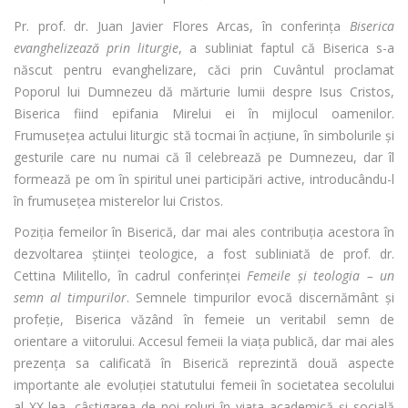
Pr. prof. dr. Juan Javier Flores Arcas, în conferința
Biserica
evanghelizează prin liturgie
, a subliniat faptul că Biserica s-a
născut pentru evanghelizare, căci prin Cuvântul proclamat
Poporul lui Dumnezeu dă mărturie lumii despre Isus Cristos,
Biserica fiind epifania Mirelui ei în mijlocul oamenilor.
Frumusețea actului liturgic stă tocmai în acțiune, în simbolurile și
gesturile care nu numai că îl celebrează pe Dumnezeu, dar îl
formează pe om în spiritul unei participări active, introducându-l
în frumusețea misterelor lui Cristos.
Poziția femeilor în Biserică, dar mai ales contribuția acestora în
dezvoltarea științei teologice, a fost subliniată de prof. dr.
Cettina Militello, în cadrul conferinței
Femeile și teologia – un
semn al timpurilor
. Semnele timpurilor evocă discernământ și
profeție, Biserica văzând în femeie un veritabil semn de
orientare a viitorului. Accesul femeii la viața publică, dar mai ales
prezența sa calificată în Biserică reprezintă două aspecte
importante ale evoluției statutului femeii în societatea secolului
al XX-lea, câștigarea de noi roluri în viața academică și socială