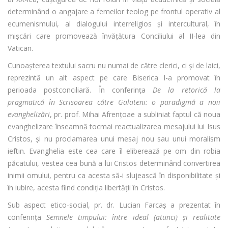
determinând o angajare a femeilor teolog pe frontul operativ al
ecumenismului, al dialogului interreligios și intercultural, în
mișcări care promovează învățătura Conciliului al II-lea din
Vatican.
Cunoașterea textului sacru nu numai de către clerici, ci și de laici,
reprezintă un alt aspect pe care Biserica l-a promovat în
perioada postconciliară. În conferința
De la retorică la
pragmatică în Scrisoarea către Galateni: o paradigmă a noii
evanghelizări
, pr. prof. Mihai Afrențoae a subliniat faptul că noua
evanghelizare înseamnă tocmai reactualizarea mesajului lui Isus
Cristos, și nu proclamarea unui mesaj nou sau unui moralism
ieftin. Evanghelia este cea care îl eliberează pe om din robia
păcatului, vestea cea bună a lui Cristos determinând convertirea
inimii omului, pentru ca acesta să-i slujească în disponibilitate și
în iubire, acesta fiind condiția libertății în Cristos.
Sub aspect etico-social, pr. dr. Lucian Farcaș a prezentat în
conferința
Semnele timpului: între ideal (atunci) și realitate