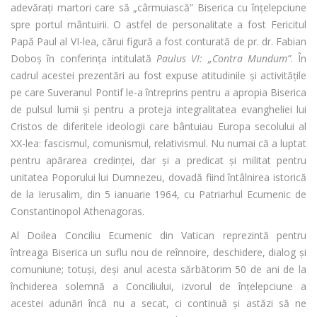
adevărați martori care să „cârmuiască” Biserica cu înțelepciune
spre portul mântuirii. O astfel de personalitate a fost Fericitul
Papă Paul al VI-lea, cărui figură a fost conturată de pr. dr. Fabian
Doboș în conferința intitulată
Paulus VI: „Contra Mundum”
. În
cadrul acestei prezentări au fost expuse atitudinile și activitățile
pe care Suveranul Pontif le-a întreprins pentru a apropia Biserica
de pulsul lumii și pentru a proteja integralitatea evangheliei lui
Cristos de diferitele ideologii care bântuiau Europa secolului al
XX-lea: fascismul, comunismul, relativismul. Nu numai că a luptat
pentru apărarea credinței, dar și a predicat și militat pentru
unitatea Poporului lui Dumnezeu, dovadă fiind întâlnirea istorică
de la Ierusalim, din 5 ianuarie 1964, cu Patriarhul Ecumenic de
Constantinopol Athenagoras.
Al Doilea Conciliu Ecumenic din Vatican reprezintă pentru
întreaga Biserica un suflu nou de reînnoire, deschidere, dialog și
comuniune; totuși, deși anul acesta sărbătorim 50 de ani de la
închiderea solemnă a Conciliului, izvorul de înțelepciune a
acestei adunări încă nu a secat, ci continuă și astăzi să ne