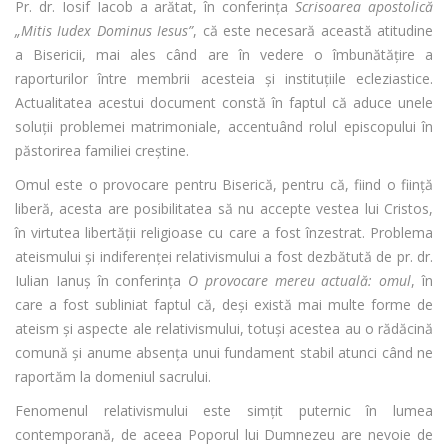
Pr. dr. Iosif Iacob a arătat, în conferința
Scrisoarea apostolică
„Mitis Iudex Dominus Iesus”
, că este necesară această atitudine
a Bisericii, mai ales când are în vedere o îmbunătățire a
raporturilor între membrii acesteia și instituțiile ecleziastice.
Actualitatea acestui document constă în faptul că aduce unele
soluții problemei matrimoniale, accentuând rolul episcopului în
păstorirea familiei creștine.
Omul este o provocare pentru Biserică, pentru că, fiind o ființă
liberă, acesta are posibilitatea să nu accepte vestea lui Cristos,
în virtutea libertății religioase cu care a fost înzestrat. Problema
ateismului și indiferenței relativismului a fost dezbătută de pr. dr.
Iulian Ianuș în conferința
O provocare mereu actuală: omul
, în
care a fost subliniat faptul că, deși există mai multe forme de
ateism și aspecte ale relativismului, totuși acestea au o rădăcină
comună și anume absența unui fundament stabil atunci când ne
raportăm la domeniul sacrului.
Fenomenul relativismului este simțit puternic în lumea
contemporană, de aceea Poporul lui Dumnezeu are nevoie de