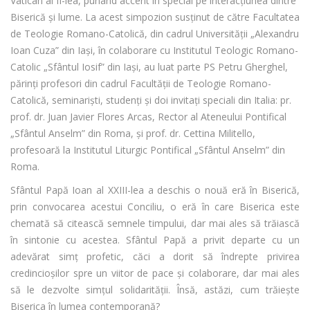
Vatican al II-lea, punând accent în special pe interacțiunea dintre
Biserică și lume. La acest simpozion susținut de către Facultatea
de Teologie Romano-Catolică, din cadrul Universității „Alexandru
Ioan Cuza” din Iași, în colaborare cu Institutul Teologic Romano-
Catolic „Sfântul Iosif” din Iași, au luat parte PS Petru Gherghel,
părinți profesori din cadrul Facultății de Teologie Romano-
Catolică, seminariști, studenți și doi invitați speciali din Italia: pr.
prof. dr. Juan Javier Flores Arcas, Rector al Ateneului Pontifical
„Sfântul Anselm” din Roma, și prof. dr. Cettina Militello,
profesoară la Institutul Liturgic Pontifical „Sfântul Anselm” din
Roma.
Sfântul Papă Ioan al XXIII-lea a deschis o nouă eră în Biserică,
prin convocarea acestui Conciliu, o eră în care Biserica este
chemată să citească semnele timpului, dar mai ales să trăiască
în sintonie cu acestea. Sfântul Papă a privit departe cu un
adevărat simț profetic, căci a dorit să îndrepte privirea
credincioșilor spre un viitor de pace și colaborare, dar mai ales
să le dezvolte simțul solidarității. Însă, astăzi, cum trăiește
Biserica în lumea contemporană?