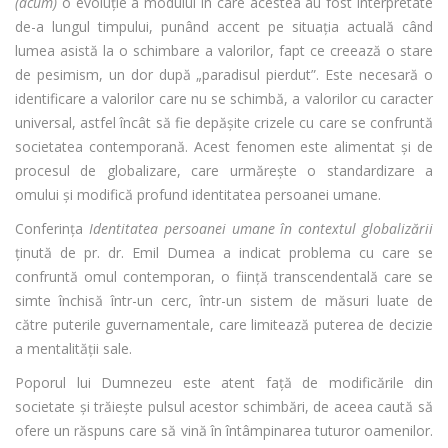
(acum)
o evoluție a modului în care acestea au fost interpretate
de-a lungul timpului, punând accent pe situația actuală când
lumea asistă la o schimbare a valorilor, fapt ce creează o stare
de pesimism, un dor după „paradisul pierdut”. Este necesară o
identificare a valorilor care nu se schimbă, a valorilor cu caracter
universal, astfel încât să fie depășite crizele cu care se confruntă
societatea contemporană. Acest fenomen este alimentat și de
procesul de globalizare, care urmărește o standardizare a
omului și modifică profund identitatea persoanei umane.
Conferința
Identitatea persoanei umane în contextul globalizării
ținută de pr. dr. Emil Dumea a indicat problema cu care se
confruntă omul contemporan, o ființă transcendentală care se
simte închisă într-un cerc, într-un sistem de măsuri luate de
către puterile guvernamentale, care limitează puterea de decizie
a mentalității sale.
Poporul lui Dumnezeu este atent față de modificările din
societate și trăiește pulsul acestor schimbări, de aceea caută să
ofere un răspuns care să vină în întâmpinarea tuturor oamenilor.