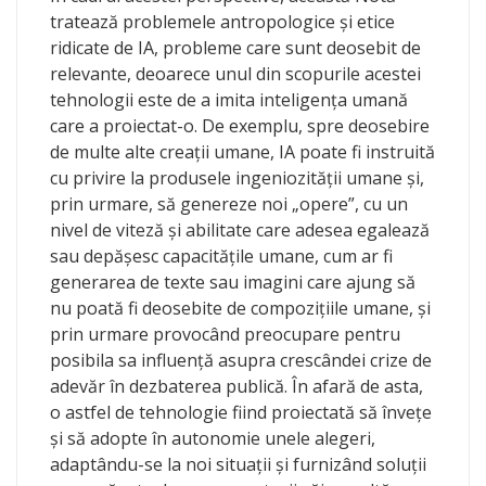
tratează problemele antropologice şi etice
ridicate de IA, probleme care sunt deosebit de
relevante, deoarece unul din scopurile acestei
tehnologii este de a imita inteligenţa umană
care a proiectat-o. De exemplu, spre deosebire
de multe alte creaţii umane, IA poate fi instruită
cu privire la produsele ingeniozităţii umane şi,
prin urmare, să genereze noi „opere”, cu un
nivel de viteză şi abilitate care adesea egalează
sau depăşesc capacităţile umane, cum ar fi
generarea de texte sau imagini care ajung să
nu poată fi deosebite de compoziţiile umane, şi
prin urmare provocând preocupare pentru
posibila sa influenţă asupra crescândei crize de
adevăr în dezbaterea publică. În afară de asta,
o astfel de tehnologie fiind proiectată să înveţe
şi să adopte în autonomie unele alegeri,
adaptându-se la noi situaţii şi furnizând soluţii