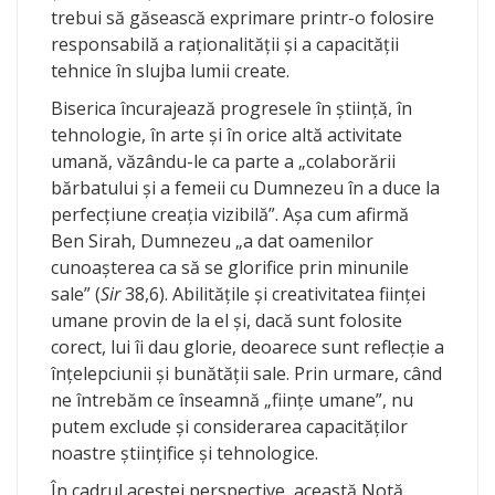
trebui să găsească exprimare printr-o folosire
responsabilă a raţionalităţii şi a capacităţii
tehnice în slujba lumii create.
Biserica încurajează progresele în ştiinţă, în
tehnologie, în arte şi în orice altă activitate
umană, văzându-le ca parte a „colaborării
bărbatului şi a femeii cu Dumnezeu în a duce la
perfecţiune creaţia vizibilă”. Aşa cum afirmă
Ben Sirah, Dumnezeu „a dat oamenilor
cunoaşterea ca să se glorifice prin minunile
sale” (
Sir
38,6). Abilităţile şi creativitatea fiinţei
umane provin de la el şi, dacă sunt folosite
corect, lui îi dau glorie, deoarece sunt reflecţie a
înţelepciunii şi bunătăţii sale. Prin urmare, când
ne întrebăm ce înseamnă „fiinţe umane”, nu
putem exclude şi considerarea capacităţilor
noastre ştiinţifice şi tehnologice.
În cadrul acestei perspective, această Notă