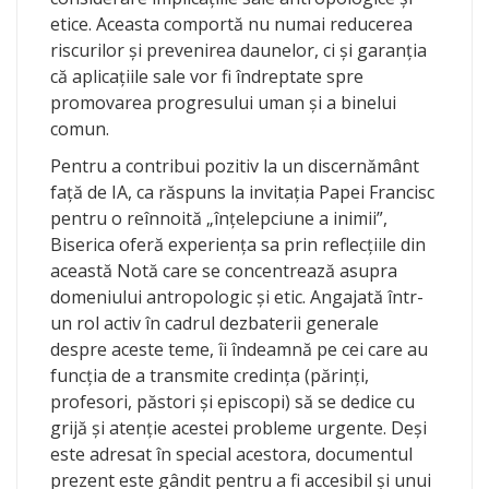
etice. Aceasta comportă nu numai reducerea
riscurilor şi prevenirea daunelor, ci şi garanţia
că aplicaţiile sale vor fi îndreptate spre
promovarea progresului uman şi a binelui
comun.
Pentru a contribui pozitiv la un discernământ
faţă de IA, ca răspuns la invitaţia Papei Francisc
pentru o reînnoită „înţelepciune a inimii”,
Biserica oferă experienţa sa prin reflecţiile din
această Notă care se concentrează asupra
domeniului antropologic şi etic. Angajată într-
un rol activ în cadrul dezbaterii generale
despre aceste teme, îi îndeamnă pe cei care au
funcţia de a transmite credinţa (părinţi,
profesori, păstori şi episcopi) să se dedice cu
grijă şi atenţie acestei probleme urgente. Deşi
este adresat în special acestora, documentul
prezent este gândit pentru a fi accesibil şi unui