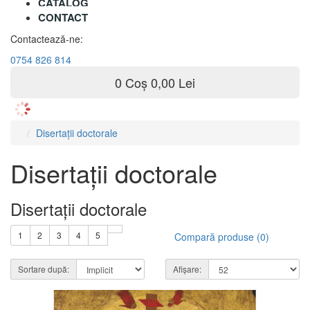
CATALOG
CONTACT
Contactează-ne:
0754 826 814
0
Coș
0,00 Lei
Disertații doctorale
Disertații doctorale
Disertații doctorale
1
2
3
4
5
Compară produse (0)
Sortare după:
Afișare: