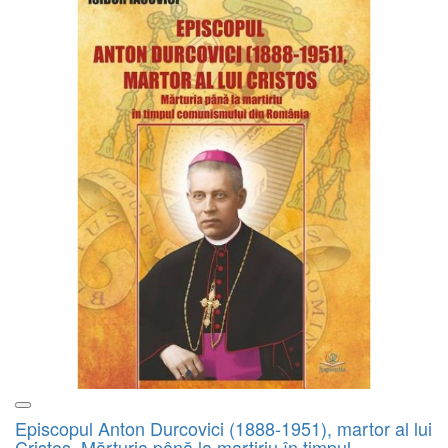
Episcopul Anton Durcovici (1888-1951), martor al lui
Cristos. Mărturia până la martiriu în timpul