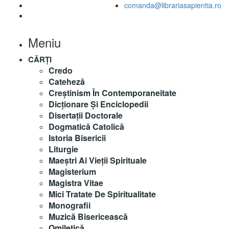
comanda@librariasapientia.ro
Meniu
CĂRȚI
Credo
Cateheză
Creștinism În Contemporaneitate
Dicționare Și Enciclopedii
Disertații Doctorale
Dogmatică Catolică
Istoria Bisericii
Liturgie
Maeştri Ai Vieţii Spirituale
Magisterium
Magistra Vitae
Mici Tratate De Spiritualitate
Monografii
Muzică Bisericească
Omiletică