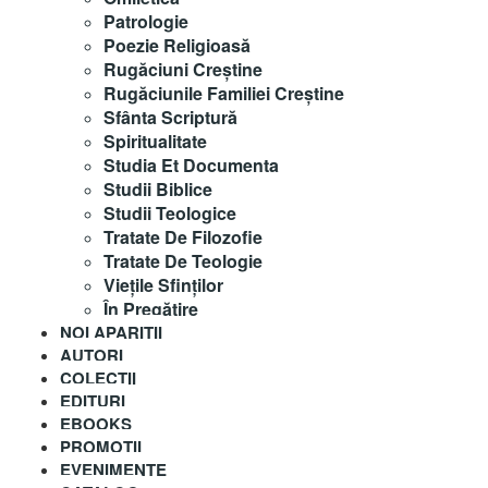
Patrologie
Poezie Religioasă
Rugăciuni Creştine
Rugăciunile Familiei Creștine
Sfânta Scriptură
Spiritualitate
Studia Et Documenta
Studii Biblice
Studii Teologice
Tratate De Filozofie
Tratate De Teologie
Vieţile Sfinţilor
În Pregătire
NOI APARITII
AUTORI
COLECȚII
EDITURI
EBOOKS
PROMOȚII
EVENIMENTE