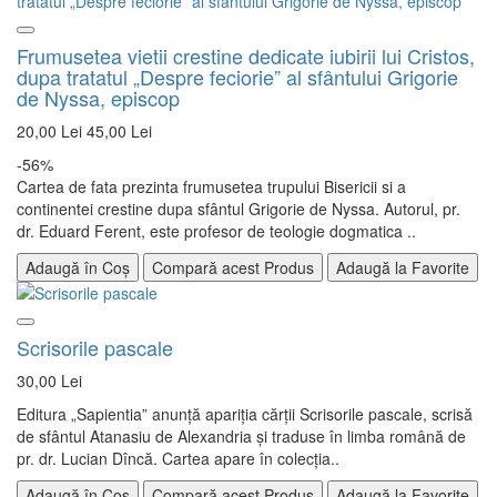
Frumusetea vietii crestine dedicate iubirii lui Cristos,
dupa tratatul „Despre feciorie” al sfântului Grigorie
de Nyssa, episcop
20,00 Lei
45,00 Lei
-56%
Cartea de fata prezinta frumusetea trupului Bisericii si a
continentei crestine dupa sfântul Grigorie de Nyssa. Autorul, pr.
dr. Eduard Ferent, este profesor de teologie dogmatica ..
Adaugă în Coș
Compară acest Produs
Adaugă la Favorite
Scrisorile pascale
30,00 Lei
Editura „Sapientia” anunţă apariţia cărţii Scrisorile pascale, scrisă
de sfântul Atanasiu de Alexandria și traduse în limba română de
pr. dr. Lucian Dîncă. Cartea apare în colecţia..
Adaugă în Coș
Compară acest Produs
Adaugă la Favorite