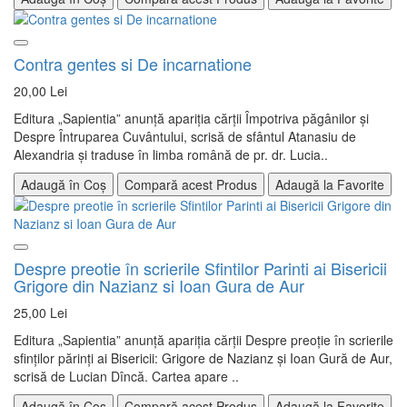
Contra gentes si De incarnatione
20,00 Lei
Editura „Sapientia” anunţă apariţia cărţii Împotriva păgânilor şi
Despre Întruparea Cuvântului, scrisă de sfântul Atanasiu de
Alexandria și traduse în limba română de pr. dr. Lucia..
Adaugă în Coș
Compară acest Produs
Adaugă la Favorite
Despre preotie în scrierile Sfintilor Parinti ai Bisericii
Grigore din Nazianz si Ioan Gura de Aur
25,00 Lei
Editura „Sapientia” anunţă apariţia cărţii Despre preoţie în scrierile
sfinţilor părinţi ai Bisericii: Grigore de Nazianz şi Ioan Gură de Aur,
scrisă de Lucian Dîncă. Cartea apare ..
Adaugă în Coș
Compară acest Produs
Adaugă la Favorite