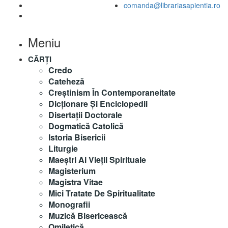
comanda@librariasapientia.ro
Meniu
CĂRȚI
Credo
Cateheză
Creștinism În Contemporaneitate
Dicționare Și Enciclopedii
Disertații Doctorale
Dogmatică Catolică
Istoria Bisericii
Liturgie
Maeştri Ai Vieţii Spirituale
Magisterium
Magistra Vitae
Mici Tratate De Spiritualitate
Monografii
Muzică Bisericească
Omiletică