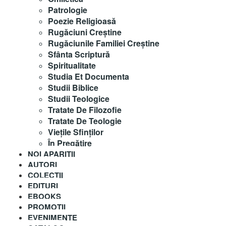
Patrologie
Poezie Religioasă
Rugăciuni Creştine
Rugăciunile Familiei Creștine
Sfânta Scriptură
Spiritualitate
Studia Et Documenta
Studii Biblice
Studii Teologice
Tratate De Filozofie
Tratate De Teologie
Vieţile Sfinţilor
În Pregătire
NOI APARITII
AUTORI
COLECȚII
EDITURI
EBOOKS
PROMOȚII
EVENIMENTE