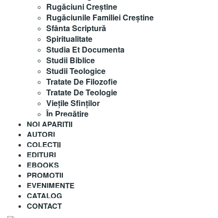
Rugăciuni Creştine
Rugăciunile Familiei Creștine
Sfânta Scriptură
Spiritualitate
Studia Et Documenta
Studii Biblice
Studii Teologice
Tratate De Filozofie
Tratate De Teologie
Vieţile Sfinţilor
În Pregătire
NOI APARITII
AUTORI
COLECȚII
EDITURI
EBOOKS
PROMOȚII
EVENIMENTE
CATALOG
CONTACT