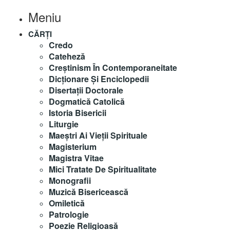
Meniu
CĂRȚI
Credo
Cateheză
Creștinism În Contemporaneitate
Dicționare Și Enciclopedii
Disertații Doctorale
Dogmatică Catolică
Istoria Bisericii
Liturgie
Maeştri Ai Vieţii Spirituale
Magisterium
Magistra Vitae
Mici Tratate De Spiritualitate
Monografii
Muzică Bisericească
Omiletică
Patrologie
Poezie Religioasă