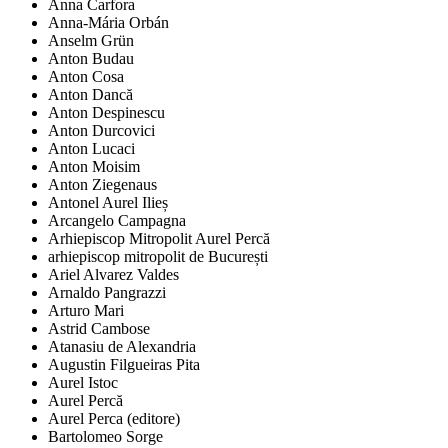
Anna Carfora
Anna-Mária Orbán
Anselm Grün
Anton Budau
Anton Cosa
Anton Dancă
Anton Despinescu
Anton Durcovici
Anton Lucaci
Anton Moisim
Anton Ziegenaus
Antonel Aurel Ilieș
Arcangelo Campagna
Arhiepiscop Mitropolit Aurel Percă
arhiepiscop mitropolit de București
Ariel Alvarez Valdes
Arnaldo Pangrazzi
Arturo Mari
Astrid Cambose
Atanasiu de Alexandria
Augustin Filgueiras Pita
Aurel Istoc
Aurel Percă
Aurel Perca (editore)
Bartolomeo Sorge