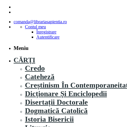
comanda@librariasapientia.ro
Contul meu
Înregistrare
Autentificare
Meniu
CĂRȚI
Credo
Cateheză
Creștinism În Contemporaneita
Dicționare Și Enciclopedii
Disertații Doctorale
Dogmatică Catolică
Istoria Bisericii