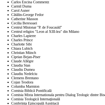
Carlos Encina Commentz
Carmil Duma
Carol Auner
Cătălin-George Fedor
Catherine Masson
Cecilia Beresoaei
Centrul Misionar ''P. de Foucauld''
Centrul religios "Leon al XIII-lea" din Milano
Charles Lapierre
Charles Prince
Charlotte Sibi
Chiara Lubich
Christian Münch
Ciprian Bejan-Piser
Claude Allègre
Claudia Stan
Claudiu Dumea
Claudiu Nedelciu
Clemens Brentano
Cojan Teodora
Columba Marmion
Comisia Biblică Pontificală
Comisia Mixta Internationala pentru Dialog Teologic dintre Bi
Comisia Teologică Internaţională
Conferința Episcopală Austriacă