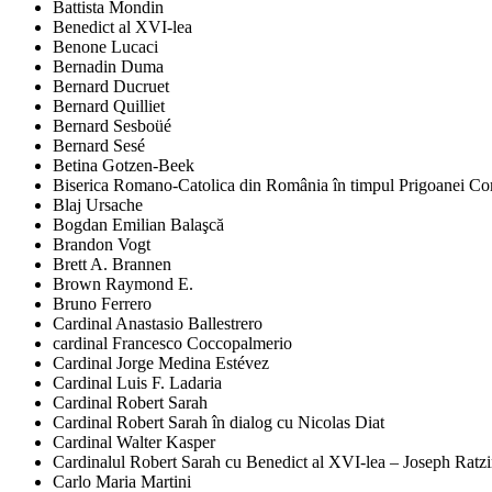
Battista Mondin
Benedict al XVI-lea
Benone Lucaci
Bernadin Duma
Bernard Ducruet
Bernard Quilliet
Bernard Sesboüé
Bernard Sesé
Betina Gotzen-Beek
Biserica Romano-Catolica din România în timpul Prigoanei Comu
Blaj Ursache
Bogdan Emilian Balaşcă
Brandon Vogt
Brett A. Brannen
Brown Raymond E.
Bruno Ferrero
Cardinal Anastasio Ballestrero
cardinal Francesco Coccopalmerio
Cardinal Jorge Medina Estévez
Cardinal Luis F. Ladaria
Cardinal Robert Sarah
Cardinal Robert Sarah în dialog cu Nicolas Diat
Cardinal Walter Kasper
Cardinalul Robert Sarah cu Benedict al XVI-lea – Joseph Ratz
Carlo Maria Martini