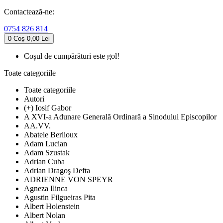
Contactează-ne:
0754 826 814
0
Coș
0,00 Lei
Coșul de cumpărături este gol!
Toate categoriile
Toate categoriile
Autori
(+) Iosif Gabor
A XVI-a Adunare Generală Ordinară a Sinodului Episcopilor
AA.VV.
Abatele Berlioux
Adam Lucian
Adam Szustak
Adrian Cuba
Adrian Dragoş Defta
ADRIENNE VON SPEYR
Agneza Ilinca
Agustin Filgueiras Pita
Albert Holenstein
Albert Nolan