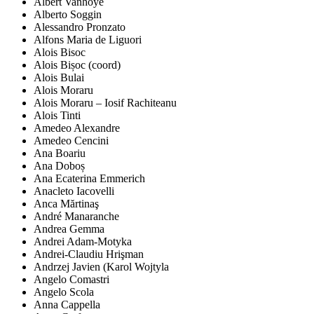
Albert Vanhoye
Alberto Soggin
Alessandro Pronzato
Alfons Maria de Liguori
Alois Bisoc
Alois Bișoc (coord)
Alois Bulai
Alois Moraru
Alois Moraru – Iosif Rachiteanu
Alois Tinti
Amedeo Alexandre
Amedeo Cencini
Ana Boariu
Ana Doboș
Ana Ecaterina Emmerich
Anacleto Iacovelli
Anca Mărtinaş
André Manaranche
Andrea Gemma
Andrei Adam-Motyka
Andrei-Claudiu Hrişman
Andrzej Javien (Karol Wojtyla
Angelo Comastri
Angelo Scola
Anna Cappella