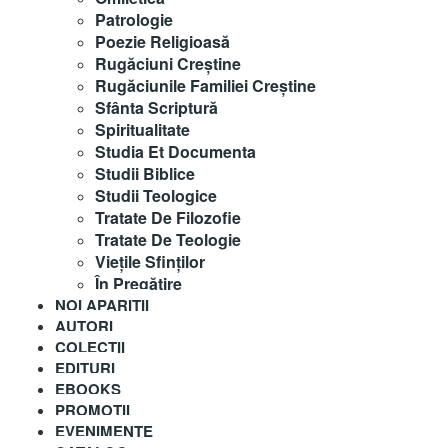
Patrologie
Poezie Religioasă
Rugăciuni Creştine
Rugăciunile Familiei Creștine
Sfânta Scriptură
Spiritualitate
Studia Et Documenta
Studii Biblice
Studii Teologice
Tratate De Filozofie
Tratate De Teologie
Vieţile Sfinţilor
În Pregătire
NOI APARITII
AUTORI
COLECȚII
EDITURI
EBOOKS
PROMOȚII
EVENIMENTE