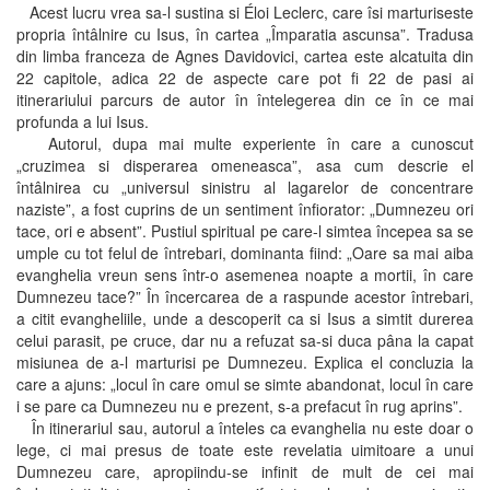
Acest lucru vrea sa-l sustina si Éloi Leclerc, care îsi marturiseste
propria întâlnire cu Isus, în cartea „Împaratia ascunsa”. Tradusa
din limba franceza de Agnes Davidovici, cartea este alcatuita din
22 capitole, adica 22 de aspecte care pot fi 22 de pasi ai
itinerariului parcurs de autor în întelegerea din ce în ce mai
profunda a lui Isus.
Autorul, dupa mai multe experiente în care a cunoscut
„cruzimea si disperarea omeneasca”, asa cum descrie el
întâlnirea cu „universul sinistru al lagarelor de concentrare
naziste”, a fost cuprins de un sentiment înfiorator: „Dumnezeu ori
tace, ori e absent”. Pustiul spiritual pe care-l simtea începea sa se
umple cu tot felul de întrebari, dominanta fiind: „Oare sa mai aiba
evanghelia vreun sens într-o asemenea noapte a mortii, în care
Dumnezeu tace?” În încercarea de a raspunde acestor întrebari,
a citit evangheliile, unde a descoperit ca si Isus a simtit durerea
celui parasit, pe cruce, dar nu a refuzat sa-si duca pâna la capat
misiunea de a-l marturisi pe Dumnezeu. Explica el concluzia la
care a ajuns: „locul în care omul se simte abandonat, locul în care
i se pare ca Dumnezeu nu e prezent, s-a prefacut în rug aprins”.
În itinerariul sau, autorul a înteles ca evanghelia nu este doar o
lege, ci mai presus de toate este revelatia uimitoare a unui
Dumnezeu care, apropiindu-se infinit de mult de cei mai