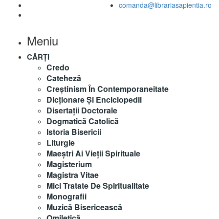
comanda@librariasapientia.ro
Meniu
CĂRȚI
Credo
Cateheză
Creștinism În Contemporaneitate
Dicționare Și Enciclopedii
Disertații Doctorale
Dogmatică Catolică
Istoria Bisericii
Liturgie
Maeştri Ai Vieţii Spirituale
Magisterium
Magistra Vitae
Mici Tratate De Spiritualitate
Monografii
Muzică Bisericească
Omiletică