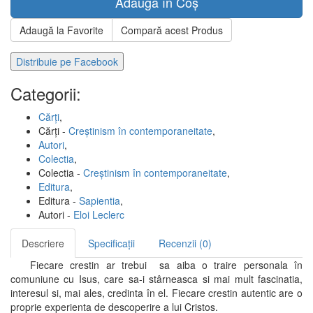
Adaugă în Coș
Adaugă la Favorite
Compară acest Produs
Distribuie pe Facebook
Categorii:
Cărți
,
Cărți -
Creștinism în contemporaneitate
,
Autori
,
Colectia
,
Colectia -
Creștinism în contemporaneitate
,
Editura
,
Editura -
Sapientia
,
Autori -
Eloi Leclerc
Descriere
Specificații
Recenzii (0)
Fiecare crestin ar trebui sa aiba o traire personala în
comuniune cu Isus, care sa-i stârneasca si mai mult fascinatia,
interesul si, mai ales, credinta în el. Fiecare crestin autentic are o
proprie experienta de descoperire a lui Cristos.