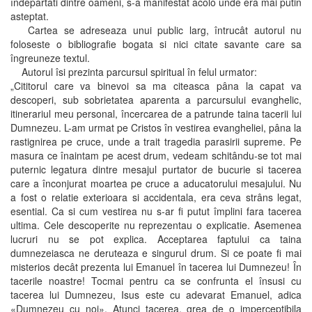
îndepartati dintre oameni, s-a manifestat acolo unde era mai putin
asteptat.
Cartea se adreseaza unui public larg, întrucât autorul nu
foloseste o bibliografie bogata si nici citate savante care sa
îngreuneze textul.
Autorul îsi prezinta parcursul spiritual în felul urmator:
„Cititorul care va binevoi sa ma citeasca pâna la capat va
descoperi, sub sobrietatea aparenta a parcursului evanghelic,
itinerariul meu personal, încercarea de a patrunde taina tacerii lui
Dumnezeu. L-am urmat pe Cristos în vestirea evangheliei, pâna la
rastignirea pe cruce, unde a trait tragedia parasirii supreme. Pe
masura ce înaintam pe acest drum, vedeam schitându-se tot mai
puternic legatura dintre mesajul purtator de bucurie si tacerea
care a înconjurat moartea pe cruce a aducatorului mesajului. Nu
a fost o relatie exterioara si accidentala, era ceva strâns legat,
esential. Ca si cum vestirea nu s-ar fi putut împlini fara tacerea
ultima. Cele descoperite nu reprezentau o explicatie. Asemenea
lucruri nu se pot explica. Acceptarea faptului ca taina
dumnezeiasca ne deruteaza e singurul drum. Si ce poate fi mai
misterios decât prezenta lui Emanuel în tacerea lui Dumnezeu! În
tacerile noastre! Tocmai pentru ca se confrunta el însusi cu
tacerea lui Dumnezeu, Isus este cu adevarat Emanuel, adica
«Dumnezeu cu noi». Atunci tacerea, grea de o imperceptibila