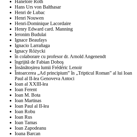
Hanelore Roth
Hans Urs von Balthasar
Henri de Lubac
Henri Nouwen
Henri-Dominique Lacordaire
Henry Edward card. Manning
Ieronim Budulai
Ignace Beaufays
Ignacio Larrañaga
Ignacy Różycki
în colaborare cu profesor dr. Arnold Angenendt
îngrijită de Fabian Doboş
Însănătoșirea lumii Frédéric Lenoir
Întoarcerea „Ad principium” în „Tripticul Roman” al lui Ioan
Paul al II-lea Genoveva Antoci
Ioan al XXIII-lea
Ioan Ferent
Ioan M. Bota
Ioan Martinas
Ioan Paul al II-lea
Ioan Robu
Ioan Rus
Ioan Tamas
Ioan Zapodeanu
Ioana Barcan