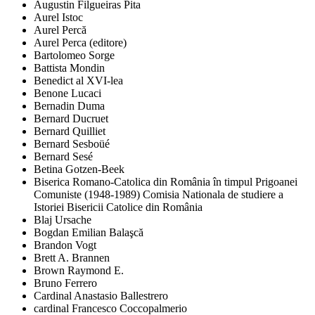
Augustin Filgueiras Pita
Aurel Istoc
Aurel Percă
Aurel Perca (editore)
Bartolomeo Sorge
Battista Mondin
Benedict al XVI-lea
Benone Lucaci
Bernadin Duma
Bernard Ducruet
Bernard Quilliet
Bernard Sesboüé
Bernard Sesé
Betina Gotzen-Beek
Biserica Romano-Catolica din România în timpul Prigoanei
Comuniste (1948-1989) Comisia Nationala de studiere a
Istoriei Bisericii Catolice din România
Blaj Ursache
Bogdan Emilian Balaşcă
Brandon Vogt
Brett A. Brannen
Brown Raymond E.
Bruno Ferrero
Cardinal Anastasio Ballestrero
cardinal Francesco Coccopalmerio