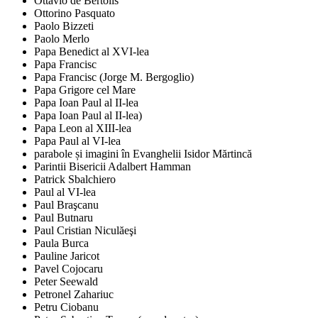
Ottavio de Bertolis
Ottorino Pasquato
Paolo Bizzeti
Paolo Merlo
Papa Benedict al XVI-lea
Papa Francisc
Papa Francisc (Jorge M. Bergoglio)
Papa Grigore cel Mare
Papa Ioan Paul al II-lea
Papa Ioan Paul al II-lea)
Papa Leon al XIII-lea
Papa Paul al VI-lea
parabole și imagini în Evanghelii Isidor Mărtincă
Parintii Bisericii Adalbert Hamman
Patrick Sbalchiero
Paul al VI-lea
Paul Braşcanu
Paul Butnaru
Paul Cristian Niculăeşi
Paula Burca
Pauline Jaricot
Pavel Cojocaru
Peter Seewald
Petronel Zahariuc
Petru Ciobanu