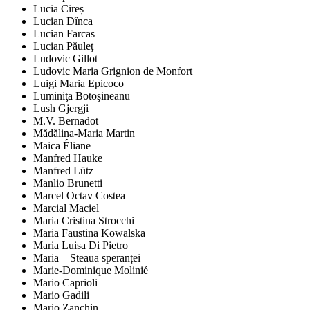
Lucia Cireș
Lucian Dînca
Lucian Farcas
Lucian Păuleţ
Ludovic Gillot
Ludovic Maria Grignion de Monfort
Luigi Maria Epicoco
Luminiţa Botoşineanu
Lush Gjergji
M.V. Bernadot
Mădălina-Maria Martin
Maica Éliane
Manfred Hauke
Manfred Lütz
Manlio Brunetti
Marcel Octav Costea
Marcial Maciel
Maria Cristina Strocchi
Maria Faustina Kowalska
Maria Luisa Di Pietro
Maria – Steaua speranței
Marie-Dominique Molinié
Mario Caprioli
Mario Gadili
Mario Zanchin