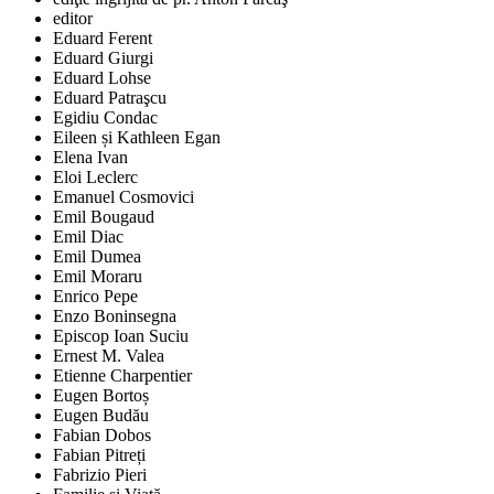
editor
Eduard Ferent
Eduard Giurgi
Eduard Lohse
Eduard Patraşcu
Egidiu Condac
Eileen și Kathleen Egan
Elena Ivan
Eloi Leclerc
Emanuel Cosmovici
Emil Bougaud
Emil Diac
Emil Dumea
Emil Moraru
Enrico Pepe
Enzo Boninsegna
Episcop Ioan Suciu
Ernest M. Valea
Etienne Charpentier
Eugen Bortoș
Eugen Budău
Fabian Dobos
Fabian Pitreți
Fabrizio Pieri