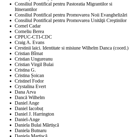
Consiliul Pontifical pentru Pastoratia Migrantilor si
Itinerantilor
Consiliul Pontifical pentru Promovarea Noii Evanghelizări
Consiliul Pontifical pentru Promovarea Unităţii Creştinilor
Cornel Cadar
Corneliu Berea
CPPUC-CTI-CDC
Craig A. Evans
Crestinii laici. Identitate si misiune Wilhelm Danca (coord.)
Cristian Bîrnat
Cristian Ungureanu
Cristian Virgil Bulai
Cristina G.
Cristina Șoican
Cristinel Fodor
Crystalina Evert
Dana Arva
Dancă Wilhelm
Daniel Ange
Daniel Iacobuț
Daniel J. Harrington
Daniel-Ange
Daniela Bulai Mărtișcă
Daniela Butnaru
Daniela Martișcă