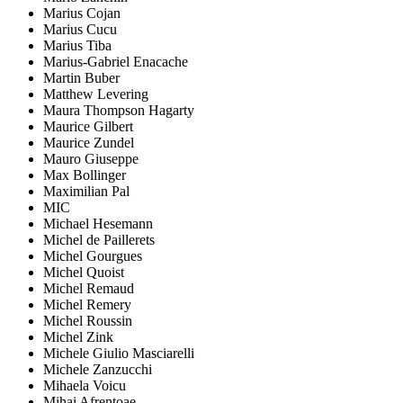
Marius Cojan
Marius Cucu
Marius Tiba
Marius-Gabriel Enacache
Martin Buber
Matthew Levering
Maura Thompson Hagarty
Maurice Gilbert
Maurice Zundel
Mauro Giuseppe
Max Bollinger
Maximilian Pal
MIC
Michael Hesemann
Michel de Paillerets
Michel Gourgues
Michel Quoist
Michel Remaud
Michel Remery
Michel Roussin
Michel Zink
Michele Giulio Masciarelli
Michele Zanzucchi
Mihaela Voicu
Mihai Afrențoae