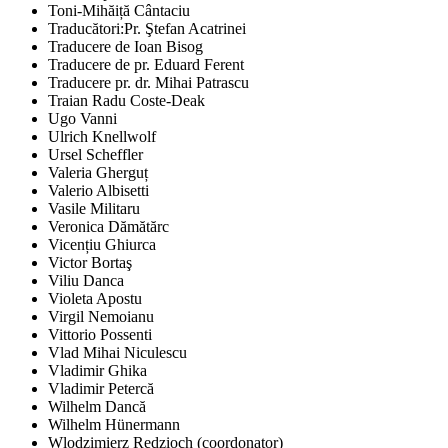
Toni-Mihăiță Cântaciu
Traducători:Pr. Ştefan Acatrinei
Traducere de Ioan Bisog
Traducere de pr. Eduard Ferent
Traducere pr. dr. Mihai Patrascu
Traian Radu Coste-Deak
Ugo Vanni
Ulrich Knellwolf
Ursel Scheffler
Valeria Gherguț
Valerio Albisetti
Vasile Militaru
Veronica Dămătărc
Vicențiu Ghiurca
Victor Bortaş
Viliu Danca
Violeta Apostu
Virgil Nemoianu
Vittorio Possenti
Vlad Mihai Niculescu
Vladimir Ghika
Vladimir Petercă
Wilhelm Dancă
Wilhelm Hünermann
Wlodzimierz Redzioch (coordonator)