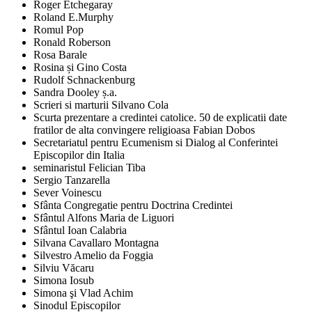
Roger Etchegaray
Roland E.Murphy
Romul Pop
Ronald Roberson
Rosa Barale
Rosina și Gino Costa
Rudolf Schnackenburg
Sandra Dooley ș.a.
Scrieri si marturii Silvano Cola
Scurta prezentare a credintei catolice. 50 de explicatii date
fratilor de alta convingere religioasa Fabian Dobos
Secretariatul pentru Ecumenism si Dialog al Conferintei
Episcopilor din Italia
seminaristul Felician Tiba
Sergio Tanzarella
Sever Voinescu
Sfânta Congregatie pentru Doctrina Credintei
Sfântul Alfons Maria de Liguori
Sfântul Ioan Calabria
Silvana Cavallaro Montagna
Silvestro Amelio da Foggia
Silviu Văcaru
Simona Iosub
Simona şi Vlad Achim
Sinodul Episcopilor