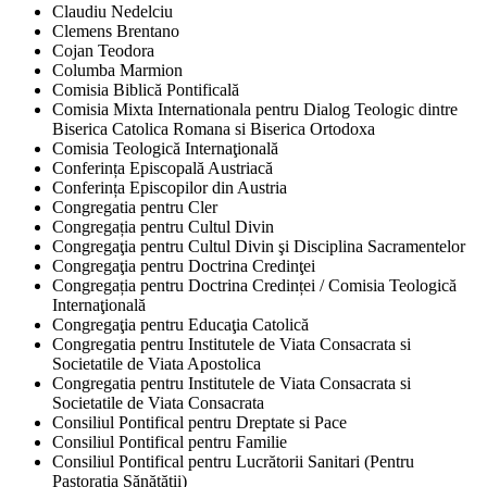
Claudiu Nedelciu
Clemens Brentano
Cojan Teodora
Columba Marmion
Comisia Biblică Pontificală
Comisia Mixta Internationala pentru Dialog Teologic dintre
Biserica Catolica Romana si Biserica Ortodoxa
Comisia Teologică Internaţională
Conferința Episcopală Austriacă
Conferința Episcopilor din Austria
Congregatia pentru Cler
Congregația pentru Cultul Divin
Congregaţia pentru Cultul Divin şi Disciplina Sacramentelor
Congregaţia pentru Doctrina Credinţei
Congregația pentru Doctrina Credinței / Comisia Teologică
Internaţională
Congregaţia pentru Educaţia Catolică
Congregatia pentru Institutele de Viata Consacrata si
Societatile de Viata Apostolica
Congregatia pentru Institutele de Viata Consacrata si
Societatile de Viata Consacrata
Consiliul Pontifical pentru Dreptate si Pace
Consiliul Pontifical pentru Familie
Consiliul Pontifical pentru Lucrătorii Sanitari (Pentru
Pastorația Sănătății)