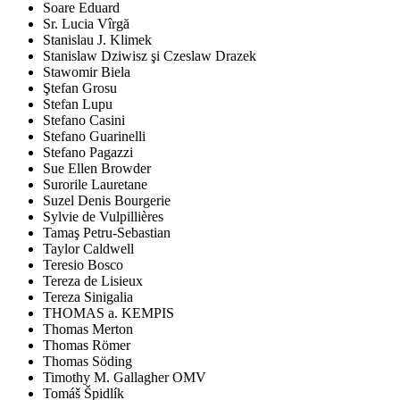
Soare Eduard
Sr. Lucia Vîrgă
Stanislau J. Klimek
Stanislaw Dziwisz şi Czeslaw Drazek
Stawomir Biela
Ştefan Grosu
Stefan Lupu
Stefano Casini
Stefano Guarinelli
Stefano Pagazzi
Sue Ellen Browder
Surorile Lauretane
Suzel Denis Bourgerie
Sylvie de Vulpillières
Tamaş Petru-Sebastian
Taylor Caldwell
Teresio Bosco
Tereza de Lisieux
Tereza Sinigalia
THOMAS a. KEMPIS
Thomas Merton
Thomas Römer
Thomas Söding
Timothy M. Gallagher OMV
Tomáš Špidlík