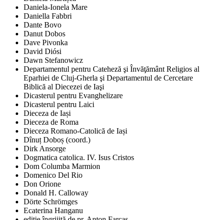
Daniela-Ionela Mare
Daniella Fabbri
Dante Bovo
Danut Dobos
Dave Pivonka
David Diósi
Dawn Stefanowicz
Departamentul pentru Cateheză şi Învăţământ Religios al
Eparhiei de Cluj-Gherla şi Departamentul de Cercetare
Biblică al Diecezei de Iaşi
Dicasterul pentru Evanghelizare
Dicasterul pentru Laici
Dieceza de Iași
Dieceza de Roma
Dieceza Romano-Catolică de Iași
Dînuț Doboș (coord.)
Dirk Ansorge
Dogmatica catolica. IV. Isus Cristos
Dom Columba Marmion
Domenico Del Rio
Don Orione
Donald H. Calloway
Dörte Schrömges
Ecaterina Hanganu
ediţie îngrijită de pr. Anton Farcaş