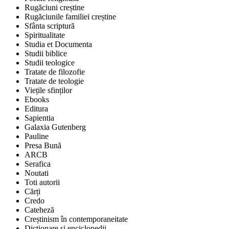
Rugăciuni creștine
Rugăciunile familiei creștine
Sfânta scriptură
Spiritualitate
Studia et Documenta
Studii biblice
Studii teologice
Tratate de filozofie
Tratate de teologie
Viețile sfinților
Ebooks
Editura
Sapientia
Galaxia Gutenberg
Pauline
Presa Bună
ARCB
Serafica
Noutati
Toti autorii
Cărți
Credo
Cateheză
Creștinism în contemporaneitate
Dicționare și enciclopedii