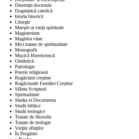
Disertații doctorale
Dogmatică catolică
Istoria bisericii
Liturgie
Maeştri ai vieţii spirituale
Magisterium
Magistra vitae
Mici tratate de spiritualitate
Monografii
Muzică Bisericească
Omiletică
Patrologie
Poezie religioasă
Rugăciuni creştine
Rugăciunile Familiei Creștine
Sfânta Scriptură
Spiritualitate
Studia et Documenta
Studii biblice
Studii teologice
Tratate de filozofie
Tratate de teologie
Vieţile sfinţilor
În Pregătire