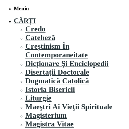
Meniu
CĂRȚI
Credo
Cateheză
Creștinism În
Contemporaneitate
Dicționare Și Enciclopedii
Disertații Doctorale
Dogmatică Catolică
Istoria Bisericii
Liturgie
Maeştri Ai Vieţii Spirituale
Magisterium
Magistra Vitae