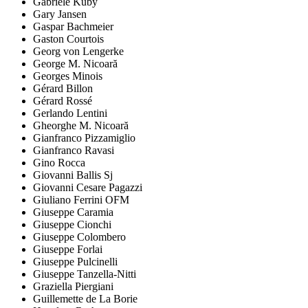
Gabriele Kuby
Gary Jansen
Gaspar Bachmeier
Gaston Courtois
Georg von Lengerke
George M. Nicoară
Georges Minois
Gérard Billon
Gérard Rossé
Gerlando Lentini
Gheorghe M. Nicoară
Gianfranco Pizzamiglio
Gianfranco Ravasi
Gino Rocca
Giovanni Ballis Sj
Giovanni Cesare Pagazzi
Giuliano Ferrini OFM
Giuseppe Caramia
Giuseppe Cionchi
Giuseppe Colombero
Giuseppe Forlai
Giuseppe Pulcinelli
Giuseppe Tanzella-Nitti
Graziella Piergiani
Guillemette de La Borie