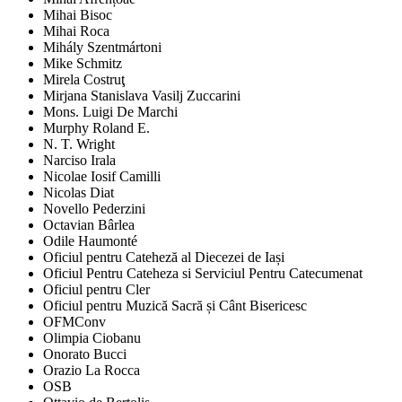
Mihai Bisoc
Mihai Roca
Mihály Szentmártoni
Mike Schmitz
Mirela Costruţ
Mirjana Stanislava Vasilj Zuccarini
Mons. Luigi De Marchi
Murphy Roland E.
N. T. Wright
Narciso Irala
Nicolae Iosif Camilli
Nicolas Diat
Novello Pederzini
Octavian Bârlea
Odile Haumonté
Oficiul pentru Cateheză al Diecezei de Iași
Oficiul Pentru Cateheza si Serviciul Pentru Catecumenat
Oficiul pentru Cler
Oficiul pentru Muzică Sacră și Cânt Bisericesc
OFMConv
Olimpia Ciobanu
Onorato Bucci
Orazio La Rocca
OSB