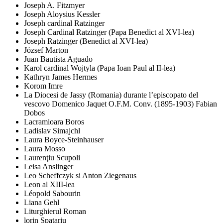
Joseph A. Fitzmyer
Joseph Aloysius Kessler
Joseph cardinal Ratzinger
Joseph Cardinal Ratzinger (Papa Benedict al XVI-lea)
Joseph Ratzinger (Benedict al XVI-lea)
József Marton
Juan Bautista Aguado
Karol cardinal Wojtyla (Papa Ioan Paul al II-lea)
Kathryn James Hermes
Korom Imre
La Diocesi de Jassy (Romania) durante l’episcopato del
vescovo Domenico Jaquet O.F.M. Conv. (1895-1903) Fabian
Dobos
Lacramioara Boros
Ladislav Simajchl
Laura Boyce-Steinhauser
Laura Mosso
Laurenţiu Scupoli
Leisa Anslinger
Leo Scheffczyk si Anton Ziegenaus
Leon al XIII-lea
Léopold Sabourin
Liana Gehl
Liturghierul Roman
lorin Spatariu