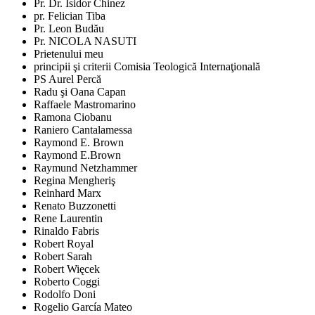
Pr. Dr. Isidor Chinez
pr. Felician Tiba
Pr. Leon Budău
Pr. NICOLA NASUTI
Prietenului meu
principii şi criterii Comisia Teologică Internaţională
PS Aurel Percă
Radu şi Oana Capan
Raffaele Mastromarino
Ramona Ciobanu
Raniero Cantalamessa
Raymond E. Brown
Raymond E.Brown
Raymund Netzhammer
Regina Mengheriş
Reinhard Marx
Renato Buzzonetti
Rene Laurentin
Rinaldo Fabris
Robert Royal
Robert Sarah
Robert Więcek
Roberto Coggi
Rodolfo Doni
Rogelio García Mateo