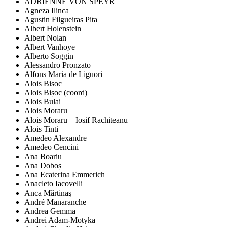
ADRIENNE VON SPEYR
Agneza Ilinca
Agustin Filgueiras Pita
Albert Holenstein
Albert Nolan
Albert Vanhoye
Alberto Soggin
Alessandro Pronzato
Alfons Maria de Liguori
Alois Bisoc
Alois Bișoc (coord)
Alois Bulai
Alois Moraru
Alois Moraru – Iosif Rachiteanu
Alois Tinti
Amedeo Alexandre
Amedeo Cencini
Ana Boariu
Ana Doboș
Ana Ecaterina Emmerich
Anacleto Iacovelli
Anca Mărtinaş
André Manaranche
Andrea Gemma
Andrei Adam-Motyka