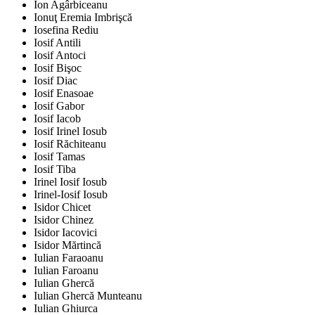
Ion Agârbiceanu
Ionuţ Eremia Imbrişcă
Iosefina Rediu
Iosif Antili
Iosif Antoci
Iosif Bişoc
Iosif Diac
Iosif Enasoae
Iosif Gabor
Iosif Iacob
Iosif Irinel Iosub
Iosif Răchiteanu
Iosif Tamas
Iosif Tiba
Irinel Iosif Iosub
Irinel-Iosif Iosub
Isidor Chicet
Isidor Chinez
Isidor Iacovici
Isidor Mărtincă
Iulian Faraoanu
Iulian Faroanu
Iulian Ghercă
Iulian Ghercă Munteanu
Iulian Ghiurca