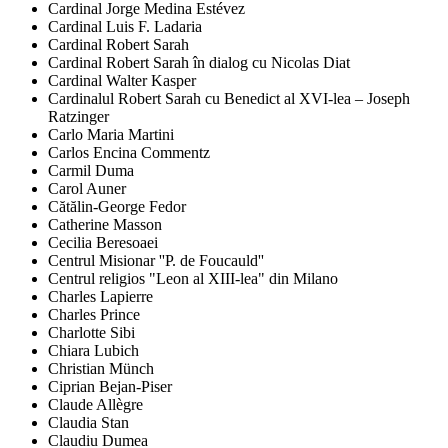
Cardinal Jorge Medina Estévez
Cardinal Luis F. Ladaria
Cardinal Robert Sarah
Cardinal Robert Sarah în dialog cu Nicolas Diat
Cardinal Walter Kasper
Cardinalul Robert Sarah cu Benedict al XVI-lea – Joseph
Ratzinger
Carlo Maria Martini
Carlos Encina Commentz
Carmil Duma
Carol Auner
Cătălin-George Fedor
Catherine Masson
Cecilia Beresoaei
Centrul Misionar ''P. de Foucauld''
Centrul religios "Leon al XIII-lea" din Milano
Charles Lapierre
Charles Prince
Charlotte Sibi
Chiara Lubich
Christian Münch
Ciprian Bejan-Piser
Claude Allègre
Claudia Stan
Claudiu Dumea