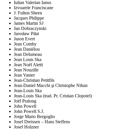
Iulian Valerian Ianus
Izvoarele Franciscane
J. Fulton Sheen
Jacques Philippe
James Martin SJ
Jan Dobraczynski
Jarosław Piłat
Jason Evert
Jean Comby
Jean Daniélou
Jean Delumeau
Jean Louis Ska
Jean Noël Aletti
Jean Nouzille
Jean Vanier
Jean-Christian Petitfils
Jean-Daniel Macchi şi Christophe Nihan
Jean-Louis Ska
Jean-Louis Ska (trad. Pr. Cristian Clopotel)
Joël Pralong
John Powell
John Powell S.J.
Jorge Mario Bergoglio
Josef Dreissen – Hans Steffens
Josef Holzner