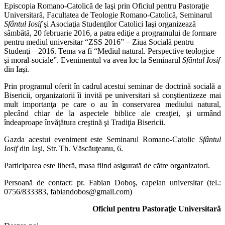
Episcopia Romano-Catolică de Iaşi prin Oficiul pentru Pastoraţie
Universitară, Facultatea de Teologie Romano-Catolică, Seminarul
Sfântul Iosif
şi Asociaţia Studenţilor Catolici Iaşi organizează
sâmbătă, 20 februarie 2016, a patra ediţie a programului de formare
pentru mediul universitar “ZSS 2016” – Ziua Socială pentru
Studenţi – 2016. Tema va fi “Mediul natural. Perspective teologice
şi moral-sociale”. Evenimentul va avea loc la Seminarul
Sfântul Iosif
din Iaşi.
Prin programul oferit în cadrul acestui seminar de doctrină socială a
Bisericii, organizatorii îi invită pe universitari să conştientizeze mai
mult importanţa pe care o au în conservarea mediului natural,
plecând chiar de la aspectele biblice ale creaţiei, şi urmând
îndeaproape învăţătura creştină şi Tradiţia Bisericii.
Gazda acestui eveniment este Seminarul Romano-Catolic
Sfântul
Iosif
din Iaşi, Str. Th. Văscăuţeanu, 6.
Participarea este liberă, masa fiind asigurată de către organizatori.
Persoană de contact: pr. Fabian Doboş, capelan universitar (tel.:
0756/833383, fabiandobos@gmail.com)
Oficiul pentru Pastoraţie Universitară