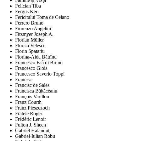
Familie și Viaţă
Felician Tiba
Fergus Kerr
Fericitului Toma de Celano
Ferrero Bruno
Fiorenzo Angelini
Fitzmyer Joseph A.
Florian Müller
Florica Velescu
Florin Spatariu
Florina-Aida Bătrînu
Francesco Faà di Bruno
Francesco Gioia
Francesco Saverio Toppi
Francisc
Francisc de Sales
Francisca Băltăceanu
François Varillon
Franz Courth
Franz Pieszczoch
Fratele Roger
Frédéric Lenoir
Fulton J. Sheen
Gabriel Hălănduţ
Gabriel-Iulian Robu