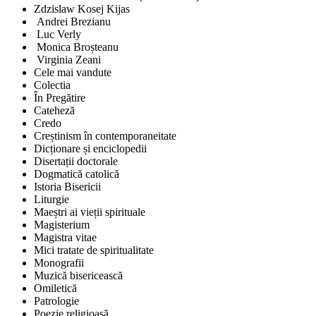
Zdzislaw Kosej Kijas
Andrei Brezianu
Luc Verly
Monica Broșteanu
Virginia Zeani
Cele mai vandute
Colectia
În Pregătire
Cateheză
Credo
Creștinism în contemporaneitate
Dicționare și enciclopedii
Disertații doctorale
Dogmatică catolică
Istoria Bisericii
Liturgie
Maeștri ai vieții spirituale
Magisterium
Magistra vitae
Mici tratate de spiritualitate
Monografii
Muzică bisericească
Omiletică
Patrologie
Poezie religioasă