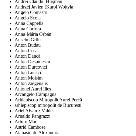
Andrei-Claudiu Hrişman
Andrzej Javien (Karol Wojtyla
Angelo Comastri
Angelo Scola
Anna Cappella
Anna Carfora
Anna-Mária Orbán
Anselm Grün
Anton Budau
Anton Cosa
Anton Dancă
Anton Despinescu
Anton Durcovici
Anton Lucaci
Anton Moisim
Anton Ziegenaus
Antonel Aurel Ilieș
Arcangelo Campagna
Arhiepiscop Mitropolit Aurel Percă
arhiepiscop mitropolit de București
Ariel Alvarez Valdes
Arnaldo Pangrazzi
Arturo Mari
Astrid Cambose
Atanasiu de Alexandria