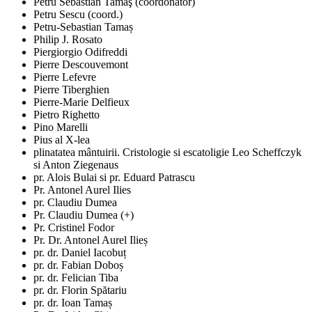
Petru Sebastian Tamaş (coordonator)
Petru Sescu (coord.)
Petru-Sebastian Tamaș
Philip J. Rosato
Piergiorgio Odifreddi
Pierre Descouvemont
Pierre Lefevre
Pierre Tiberghien
Pierre-Marie Delfieux
Pietro Righetto
Pino Marelli
Pius al X-lea
plinatatea mântuirii. Cristologie si escatoligie Leo Scheffczyk
si Anton Ziegenaus
pr. Alois Bulai si pr. Eduard Patrascu
Pr. Antonel Aurel Ilies
pr. Claudiu Dumea
Pr. Claudiu Dumea (+)
Pr. Cristinel Fodor
Pr. Dr. Antonel Aurel Ilieș
pr. dr. Daniel Iacobuț
pr. dr. Fabian Doboș
pr. dr. Felician Tiba
pr. dr. Florin Spătariu
pr. dr. Ioan Tamaș