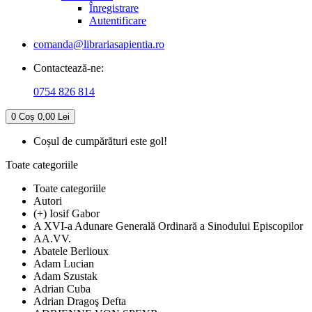
Înregistrare
Autentificare
comanda@librariasapientia.ro
Contactează-ne:
0754 826 814
0
Coș
0,00 Lei
Coșul de cumpărături este gol!
Toate categoriile
Toate categoriile
Autori
(+) Iosif Gabor
A XVI-a Adunare Generală Ordinară a Sinodului Episcopilor
AA.VV.
Abatele Berlioux
Adam Lucian
Adam Szustak
Adrian Cuba
Adrian Dragoş Defta