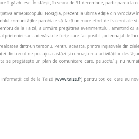
 îi găzduiesc. În sfârşit, în seara de 31 decembrie, participarea la o
nițiativa arhiepiscopului Nosiglia, prezent la ultima ediție din Wrocła
blul comunităţilor parohiale să facă un mare efort de fraternitate şi d
 membru de la Taizé, a urmărit pregătirea evenimentului, amintind că 
al prieteniei sunt adevăratele forțe care fac posibil „pelerinajul de în
litatea dintr-un teritoriu. Pentru aceasta, printre inițiativele din zile
ţei din trecut ne pot ajuta astăzi şi cunoașterea activităților desfășur
ceasta se pregătește un plan de comunicare care, pe
social
şi nu numai,
 informații: cel de la Taizé (
www.taize.fr
) pentru toţi cei care au nev