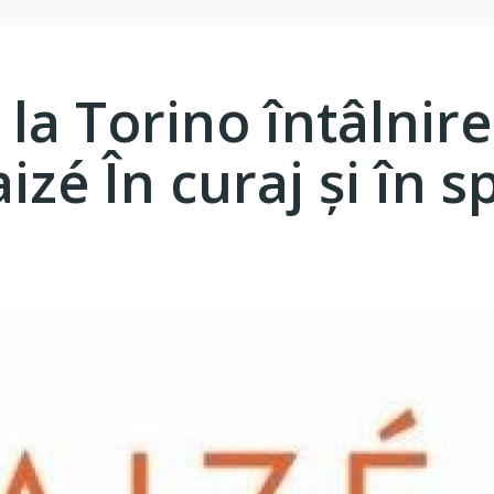
i la Torino întâlni
izé În curaj şi în 