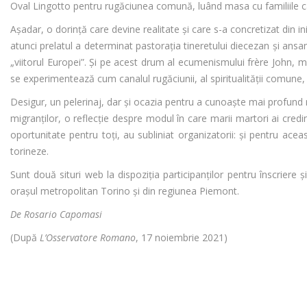
Oval Lingotto pentru rugăciunea comună, luând masa cu familiile care
Așadar, o dorință care devine realitate şi care s-a concretizat din i
atunci prelatul a determinat pastoraţia tineretului diecezan şi ansam
„viitorul Europei”. Şi pe acest drum al ecumenismului frère John,
se experimentează cum canalul rugăciunii, al spiritualității comune, 
Desigur, un pelerinaj, dar şi ocazia pentru a cunoaște mai profund rea
migranţilor, o reflecţie despre modul în care marii martori ai credin
oportunitate pentru toţi, au subliniat organizatorii: şi pentru a
torineze.
Sunt două situri web la dispoziția participanților pentru înscriere şi
orașul metropolitan Torino şi din regiunea Piemont.
De Rosario Capomasi
(După
L’Osservatore Romano
, 17 noiembrie 2021)