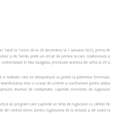
din Taizé la Torino de la 28 decembrie la 1 ianuarie 2022, prima de
tez şi de familii, printr-un circuit de primire la care colaborează şi
ontemplație în faţa Giulgiului, prevăzute acestea din urmă la 29 şi
 o realitate care ne interpelează cu privire la pătimirea Domnului.
r”. Manifestarea este o ocazie de schimb şi confruntare pentru atâția
ta împreună drumuri de solidaritate; cuprinde momente de rugăciune
n practică un program care cuprinde un timp de rugăciune cu cântări de
cile din centrul istoric pentru rugăciunea de la amiază şi de seară la