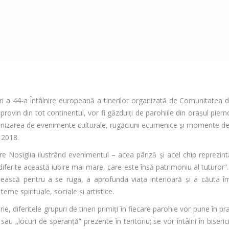
ori a 44-a Întâlnire europeană a tinerilor organizată de Comunitatea 
rovin din tot continentul, vor fi găzduiți de parohiile din orașul piemon
ganizarea de evenimente culturale, rugăciuni ecumenice şi momente de c
 2018.
re Nosiglia ilustrând evenimentul – acea pânză şi acel chip reprezintă
ri diferite această iubire mai mare, care este însă patrimoniu al tuturo
e întâlnească pentru a se ruga, a aprofunda viaţa interioară şi a cău
 teme spirituale, sociale şi artistice.
rie, diferitele grupuri de tineri primiți în fiecare parohie vor pune î
sau „locuri de speranţă” prezente în teritoriu; se vor întâlni în biseri