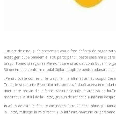
„Un act de curaj şi de speranţă”: aşa a fost definită de organizat
acest gen după pandemie. Toţi participanții, peste şase mii şi care p
orașul Torino şi regiunea Piemont care şi-au dat contribuția în or
30 decembrie conform modalităților adoptate pentru adunarea din
„Pentru toate confesiunile creştine – a afirmat arhiepiscopul Cesa
Tradițiile şi culturile Bisericilor interpretează după aceea în modu
tineri care provin din diferite tradiții ecleziale, invitați să s
meditativă în stilul de la Taizé, grupuri de reflecţie şi întâlniri despre
În afară de asta, în fiecare dimineață, între 29 decembrie şi 1 ianua
la Taizé, reflecţie în mici
team
, şi o întâlnire-mărturie cu persoane 