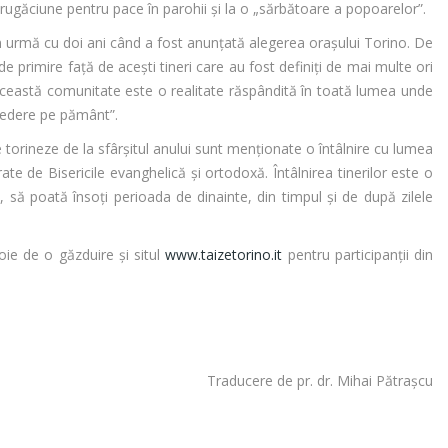
 rugăciune pentru pace în parohii şi la o „sărbătoare a popoarelor”.
w în urmă cu doi ani când a fost anunțată alegerea orașului Torino. De
e primire faţă de aceşti tineri care au fost definiţi de mai multe ori
această comunitate este o realitate răspândită în toată lumea unde
credere pe pământ”.
le torineze de la sfârşitul anului sunt menționate o întâlnire cu lumea
ate de Bisericile evanghelică şi ortodoxă. Întâlnirea tinerilor este o
 să poată însoți perioada de dinainte, din timpul şi de după zilele
oie de o găzduire şi situl
www.taizetorino.it
pentru participanții din
Traducere de pr. dr. Mihai Pătrașcu