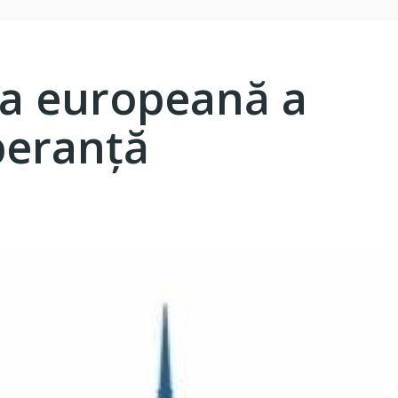
rea europeană a
speranţă