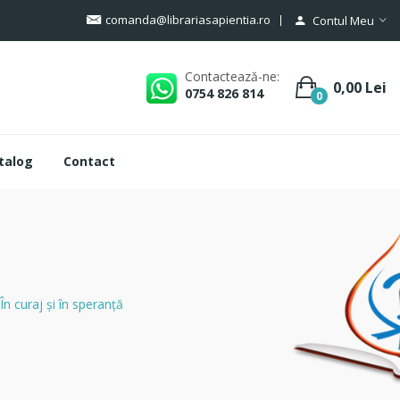
comanda@librariasapientia.ro
Contul Meu
Contactează-ne:
0,00 Lei
0754 826 814
0
talog
Contact
În curaj şi în speranţă