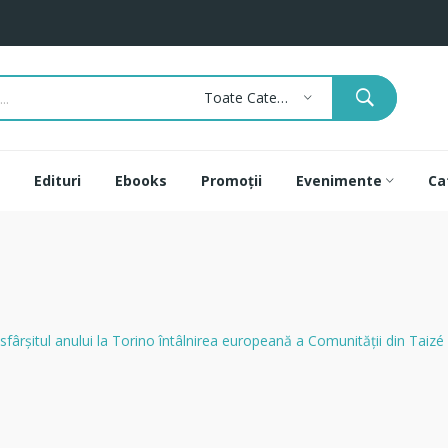
Toate Categoriile
Edituri
Ebooks
Promoții
Evenimente
Ca
sfârşitul anului la Torino întâlnirea europeană a Comunităţii din Taizé 