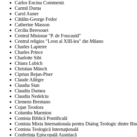
Carlos Encina Commentz
Carmil Duma
Carol Auner
Cătălin-George Fedor
Catherine Masson
Cecilia Beresoaei
Centrul Misionar ''P. de Foucauld''
Centrul religios "Leon al XIII-lea" din Milano
Charles Lapierre
Charles Prince
Charlotte Sibi
Chiara Lubich
Christian Münch
Ciprian Bejan-Piser
Claude Allègre
Claudia Stan
Claudiu Dumea
Claudiu Nedelciu
Clemens Brentano
Cojan Teodora
Columba Marmion
Comisia Biblică Pontificală
Comisia Mixta Internationala pentru Dialog Teologic dintre Bi
Comisia Teologică Internaţională
Conferința Episcopală Austriacă