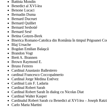
Battista Mondin
Benedict al XVI-lea
Benone Lucaci
Bernadin Duma
Bernard Ducruet
Bernard Quilliet
Bernard Sesboüé
Bernard Sesé
Betina Gotzen-Beek
Biserica Romano-Catolica din România în timpul Prigoanei Comu
Blaj Ursache
Bogdan Emilian Balaşcă
Brandon Vogt
Brett A. Brannen
Brown Raymond E.
Bruno Ferrero
Cardinal Anastasio Ballestrero
cardinal Francesco Coccopalmerio
Cardinal Jorge Medina Estévez
Cardinal Luis F. Ladaria
Cardinal Robert Sarah
Cardinal Robert Sarah în dialog cu Nicolas Diat
Cardinal Walter Kasper
Cardinalul Robert Sarah cu Benedict al XVI-lea – Joseph Ratz
Carlo Maria Martini