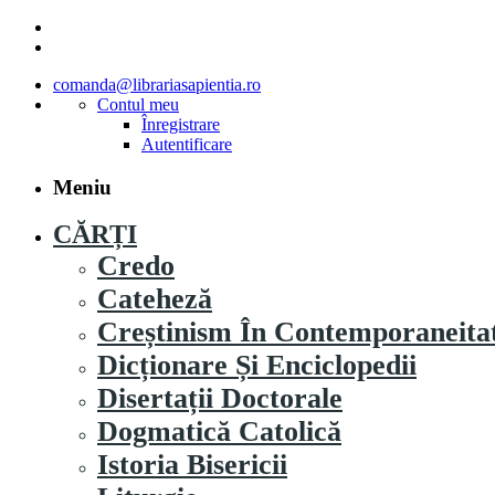
comanda@librariasapientia.ro
Contul meu
Înregistrare
Autentificare
Meniu
CĂRȚI
Credo
Cateheză
Creștinism În Contemporaneita
Dicționare Și Enciclopedii
Disertații Doctorale
Dogmatică Catolică
Istoria Bisericii