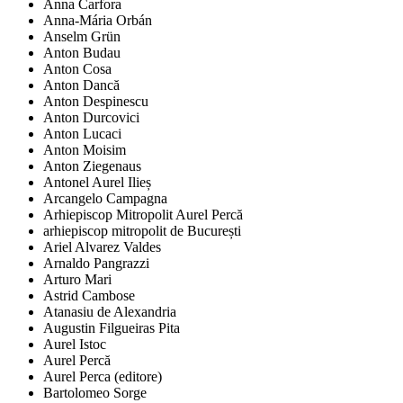
Anna Carfora
Anna-Mária Orbán
Anselm Grün
Anton Budau
Anton Cosa
Anton Dancă
Anton Despinescu
Anton Durcovici
Anton Lucaci
Anton Moisim
Anton Ziegenaus
Antonel Aurel Ilieș
Arcangelo Campagna
Arhiepiscop Mitropolit Aurel Percă
arhiepiscop mitropolit de București
Ariel Alvarez Valdes
Arnaldo Pangrazzi
Arturo Mari
Astrid Cambose
Atanasiu de Alexandria
Augustin Filgueiras Pita
Aurel Istoc
Aurel Percă
Aurel Perca (editore)
Bartolomeo Sorge