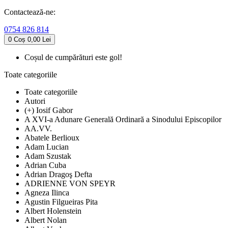
Contactează-ne:
0754 826 814
0
Coș
0,00 Lei
Coșul de cumpărături este gol!
Toate categoriile
Toate categoriile
Autori
(+) Iosif Gabor
A XVI-a Adunare Generală Ordinară a Sinodului Episcopilor
AA.VV.
Abatele Berlioux
Adam Lucian
Adam Szustak
Adrian Cuba
Adrian Dragoş Defta
ADRIENNE VON SPEYR
Agneza Ilinca
Agustin Filgueiras Pita
Albert Holenstein
Albert Nolan