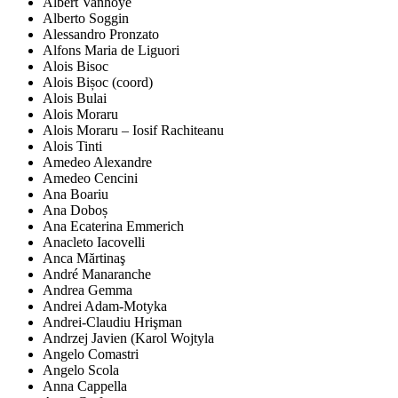
Albert Vanhoye
Alberto Soggin
Alessandro Pronzato
Alfons Maria de Liguori
Alois Bisoc
Alois Bișoc (coord)
Alois Bulai
Alois Moraru
Alois Moraru – Iosif Rachiteanu
Alois Tinti
Amedeo Alexandre
Amedeo Cencini
Ana Boariu
Ana Doboș
Ana Ecaterina Emmerich
Anacleto Iacovelli
Anca Mărtinaş
André Manaranche
Andrea Gemma
Andrei Adam-Motyka
Andrei-Claudiu Hrişman
Andrzej Javien (Karol Wojtyla
Angelo Comastri
Angelo Scola
Anna Cappella