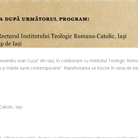
exandru Ioan Cuza” din Iași, în colaborare cu Institutul Teologic Roman
a și trăirile lumii contemporane”. Manifestarea se înscrie în seria de i
atolic, Iaşi