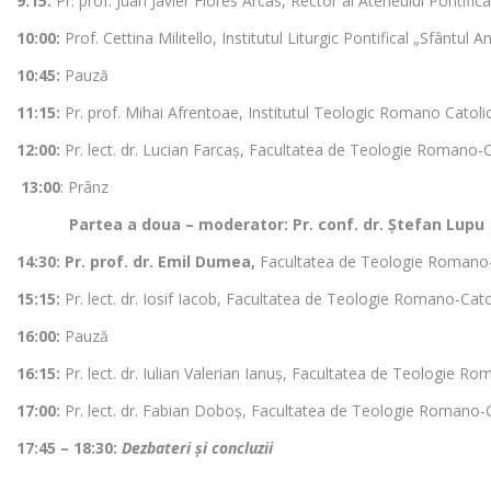
9:15:
Pr. prof. Juan Javier Flores Arcas, Rector al Ateneului Pontifi
10:00
:
Prof. Cettina Militello, Institutul Liturgic Pontifical „Sfântu
10:45:
Pauză
11:15:
Pr. prof. Mihai Afrentoae, Institutul Teologic Romano Catol
12:00:
Pr. lect. dr. Lucian Farcaș, Facultatea de Teologie Roma
13:00
: Prânz
Partea a doua – moderator: Pr. conf. dr. Ștefan Lupu
14:30:
Pr. prof. dr. Emil
Dumea
,
Facultatea de Teologie Romano-C
15:15:
Pr. lect. dr. Iosif Iacob, Facultatea de Teologie Romano-Cat
16:00:
Pauză
16:15:
Pr. lect. dr. Iulian Valerian Ianuș, Facultatea de Teologie
17:00:
Pr. lect. dr. Fabian Doboș, Facultatea de Teologie Romano-C
17:45 – 18:30:
Dezbateri și concluzii