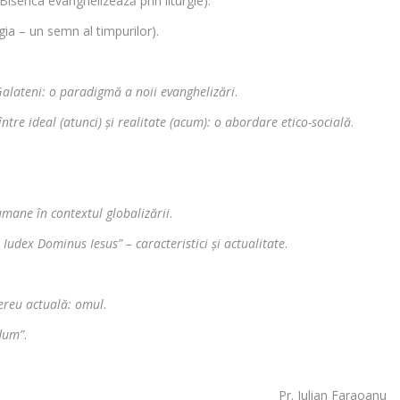
Biserica evanghelizează prin liturgie).
gia – un semn al timpurilor).
Galateni: o paradigmă a noii evanghelizări
.
ntre ideal (atunci) și realitate (acum): o abordare etico-socială
.
umane în contextul globalizării
.
 Iudex Dominus Iesus” – caracteristici și actualitate
.
reu actuală: omul
.
dum”
.
Pr. Iulian Faraoanu