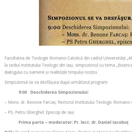
Facultatea de Teologie Romano-Catolică din cadrul Universității „Al
la sediul Institutului Teologic din Iaşi, simpozionul cu tema „Biseric
dialogului cu oamenii și realitățile timpului nostru.
Simpozionul se va desfăşura după următorul program:
9:00 Deschiderea Simpozionului:
– Mons. dr. Benone Farcaș: Rectorul Institutului Teologic Romano-C
– PS. Petru Gherghel: Episcop de Iași
Prima parte – moderator: Pr. lect. dr. Daniel Iacobuț