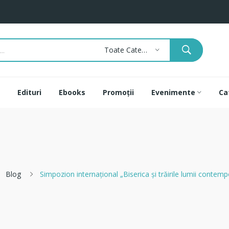
Toate Categoriile
Edituri
Ebooks
Promoții
Evenimente
Ca
Blog
Simpozion internaţional „Biserica și trăirile lumii contem