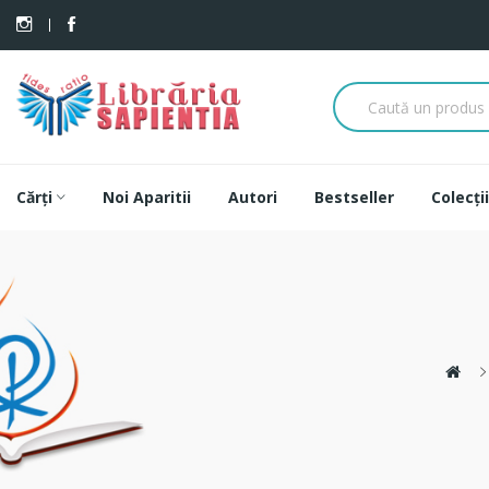
Cărți
Noi Aparitii
Autori
Bestseller
Colecții