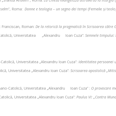
cal „Sfântul Anselm”, Roma:
La Chiesa evangelizza attraverso la liturgia
(
l Anselm”, Roma:
Donne e teologia – un segno dei tempi
(Femeile și teolo
ic Franciscan, Roman:
De la retorică la pragmatică în Scrisoarea către 
no-Catolică, Universitatea „Alexandru Ioan Cuza”:
Semnele timpului: î
atolică, Universitatea „Alexandru Ioan Cuza”:
Identitatea persoanei 
olică, Universitatea „Alexandru Ioan Cuza”:
Scrisoarea apostolică „Mitis
 Romano-Catolică, Universitatea „Alexandru Ioan Cuza” :
O provocare me
atolică, Universitatea „Alexandru Ioan Cuza”:
Paulus VI: „Contra Mun