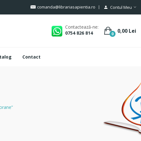
comanda@librariasapientia.ro
Contul Meu
Contactează-ne:
0,00 Lei
0754 826 814
0
talog
Contact
porane”