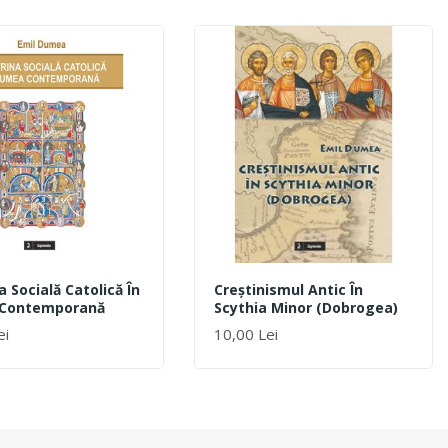
a Socială Catolică În
Creștinismul Antic În
Contemporană
Scythia Minor (Dobrogea)
ei
10,00 Lei
ÎN COȘ
ADAUGĂ ÎN COȘ