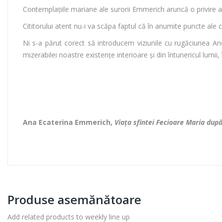
Contemplaţiile mariane ale surorii Emmerich aruncă o privire ad
Cititorului atent nu-i va scăpa faptul că în anumite puncte ale
Ni s-a părut corect să introducem viziunile cu rugăciunea An
mizerabilei noastre existenţe interioare şi din întunericul lumii
Ana Ecaterina Emmerich,
Viaţa sfintei Fecioare Maria dup
Produse asemănătoare
Add related products to weekly line up