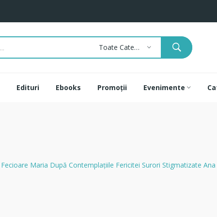
Toate Categoriile
Edituri
Ebooks
Promoții
Evenimente
Ca
i Fecioare Maria După Contemplaţiile Fericitei Surori Stigmatizate An