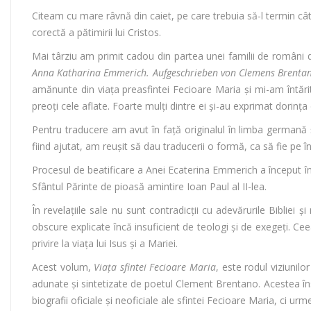
Citeam cu mare râvnă din caiet, pe care trebuia să-l termin cât
corectă a pătimirii lui Cristos.
Mai târziu am primit cadou din partea unei familii de români d
Anna Katharina Emmerich. Aufgeschrieben von Clemens Brenta
amănunte din viaţa preasfintei Fecioare Maria şi mi-am întărit 
preoţi cele aflate. Foarte mulţi dintre ei şi-au exprimat dorinţa 
Pentru traducere am avut în faţă originalul în limba germană 
fiind ajutat, am reuşit să dau traducerii o formă, ca să fie pe înţe
Procesul de beatificare a Anei Ecaterina Emmerich a început în
Sfântul Părinte de pioasă amintire Ioan Paul al II-lea.
În revelaţiile sale nu sunt contradicţii cu adevărurile Bibliei şi
obscure explicate încă insuficient de teologi şi de exegeţi. 
privire la viaţa lui Isus şi a Mariei.
Acest volum,
Viaţa sfintei Fecioare Maria
, este rodul viziunilo
adunate şi sintetizate de poetul Clement Brentano. Acestea îns
biografii oficiale şi neoficiale ale sfintei Fecioare Maria, ci urme