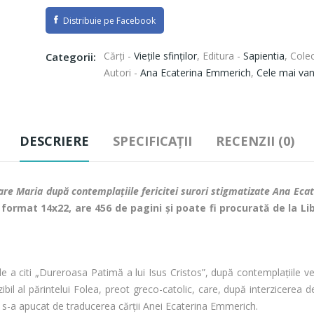
Distribuie pe Facebook
Cărți -
Vieţile sfinţilor
,
Editura -
Sapientia
,
Colec
Categorii:
Autori -
Ana Ecaterina Emmerich
,
Cele mai va
DESCRIERE
SPECIFICAȚII
RECENZII (0)
oare Maria după contemplaţiile fericitei surori stigmatizate Ana Ec
în format 14x22, are 456 de pagini şi
poate fi procurată de la Lib
sa de a citi „Dureroasa Patimă a lui Isus Cristos”, după contemplaţiile
lizibil al părintelui Folea, preot greco-catolic, care, după interzicere
 s-a apucat de traducerea cărţii Anei Ecaterina Emmerich.