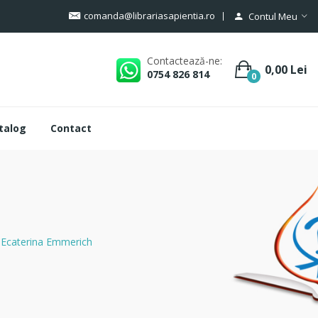
comanda@librariasapientia.ro
Contul Meu
Contactează-ne:
0,00 Lei
0754 826 814
0
talog
Contact
a Ecaterina Emmerich