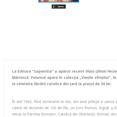
La Editura "Sapientia" a apărut recent
Viaţa sfintei Feci
Mărtincă. Volumul apare în colecţia „Viețile sfinților”, 
la celelalte librării catolice din ţară la prețul
de 30 lei.
În anii 1960, fiind seminarist la Iaşi, am avut prilejul şi şan
caiete de dictando de 100 de file, un scris frumos, îngrijit şi 
retras la Parohia Romano- Catolică din Gherăeşti, Roman. Aici