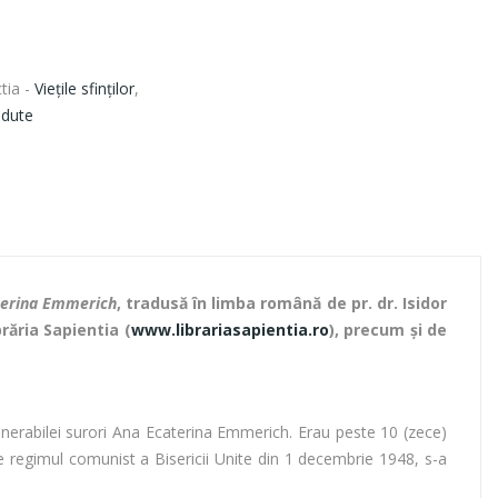
tia -
Viețile sfinților
,
ndute
aterina Emmerich
, tradusă în limba română de pr. dr. Isidor
răria Sapientia (
www.librariasapientia.ro
), precum şi de
 venerabilei surori Ana Ecaterina Emmerich. Erau peste 10 (zece)
a de regimul comunist a Bisericii Unite din 1 decembrie 1948, s-a