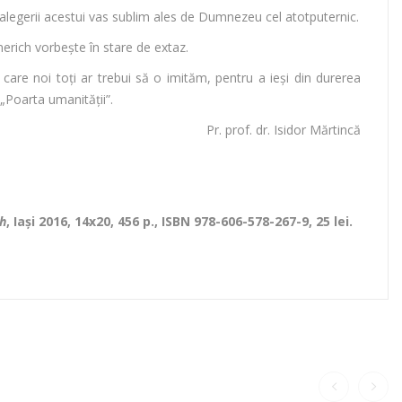
i alegerii acestui vas sublim ales de Dumnezeu cel atotputernic.
merich vorbeşte în stare de extaz.
are noi toţi ar trebui să o imităm, pentru a ieşi din durerea
 „Poarta umanităţii”.
Pr. prof. dr. Isidor Mărtincă
ch
, Iași 2016, 14x20, 456 p., ISBN 978-606-578-267-9, 25 lei.