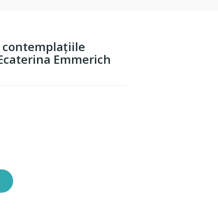
ă contemplaţiile
a Ecaterina Emmerich