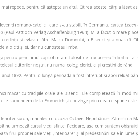
 mai repede, pentru că aştepta un altul. Citirea acestei cărţi a lăsat a
eveniţi romano-catolici, care s-au stabilit în Germania, cartea
Leben 
no
(Paul Pattloch Verlag Aschaffenburg 1964). Mi-a făcut o mare plăcer
credinţa şi evlavia către Maica Domnului, a Bisericii şi a noastră. Cit
de a o citi şi ei, dar nu cunoşteau limba.
şi pentru penultimul capitol m-am folosit de traducerea în limba ita
lesul cititorilor noştri, nu numai colegi clerici, ci şi creştini de rând.
 anul 1892. Pentru o lungă perioadă a fost întrerupt şi apoi reluat pân
 nici măcar cu tradiţiile orale ale Bisericii. Ele completează în mod min
Ceea ce surprindem de la Emmerich şi convinge prin ceea ce spune es
r fericitei surori, mai ales cu ocazia Octavei Neprihănitei Zămisliri a 
ă nu urmează cursul vieţii sfintei Fecioare, aşa cum suntem obişnuiţi
ază firul propriei sale vieţi „interioare” şi al predestinării sale în lume 