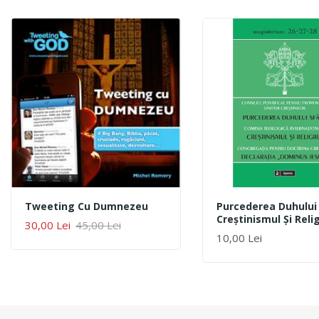
Tweeting Cu Dumnezeu
Purcederea Duhului
Creştinismul Şi Relig
30,00 Lei
45,00 Lei
ADAUGĂ ÎN COȘ
Declaraţia „Dominus
10,00 Lei
ADAUGĂ ÎN COȘ