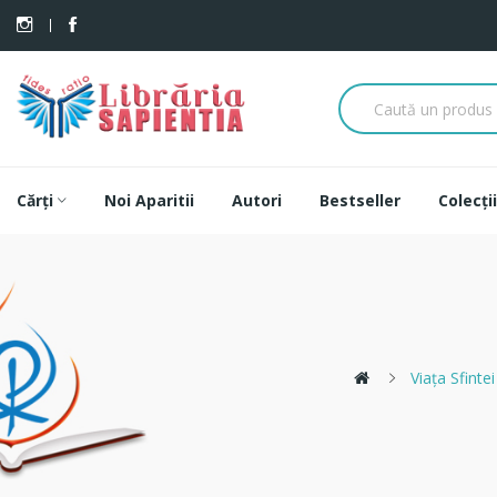
Cărți
Noi Aparitii
Autori
Bestseller
Colecții
Viaţa Sfinte