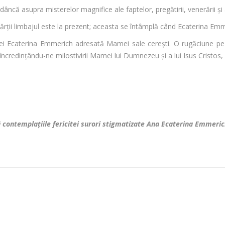
âncă asupra misterelor magnifice ale faptelor, pregătirii, venerării ş
 cărţii limbajul este la prezent; aceasta se întâmplă când Ecaterina Em
ei Ecaterina Emmerich adresată Mamei sale cereşti. O rugăciune pe c
, încredinţându-ne milostivirii Mamei lui Dumnezeu şi a lui Isus Cristos,
ă contemplaţiile fericitei surori stigmatizate Ana Ecaterina Emmeri