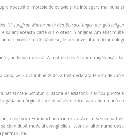
supra noastră o impresie de evlavie şi de înţelegere mai bună şi
der Hl. Jungfrau Maria; nach den Betrachtungen der gottseligen
e să am această carte şi s-o citesc în original. Am aflat multe
ind-o şi voind s-o răspândesc, le-am povestit diferiţilor colegi
liană şi în limba română. A fost o muncă foarte migăloasă, dar
ă când, pe 3 octombrie 2004, a fost declarată fericită de către
unat sfintele Scripturi şi istoria ecleziastică; clarifică punctele
te bogăţia nemărginită care depăşeşte orice supoziţie umană cu
Mariei, când sora Emmerich intra în extaz. Aceste viziuni au fost
 să citim după modelul evanghelic şi istoric al altor numeroase
şi pentru lume.