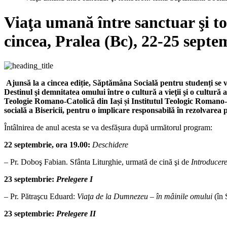
Viaţa umană între sanctuar şi t
cincea, Pralea (Bc), 22-25 septe
Ajunsă la a cincea ediție, Săptămâna Socială pentru studenți se 
Destinul şi demnitatea omului între o cultură a vieţii şi o cultură 
Teologie Romano-Catolică din Iași și Institutul Teologic Romano-C
socială a Bisericii, pentru o implicare responsabilă în rezolvarea
Întâlnirea de anul acesta se va desfășura după următorul program:
22 septembrie, ora 19.00:
Deschidere
–
Pr. Doboş Fabian. Sfânta Liturghie, urmată de cină şi de
Introducer
23 septembrie:
Prelegere I
–
Pr. Pătraşcu Eduard:
Viaţa de la Dumnezeu – în mâinile omului
(în 
23 septembrie:
Prelegere II