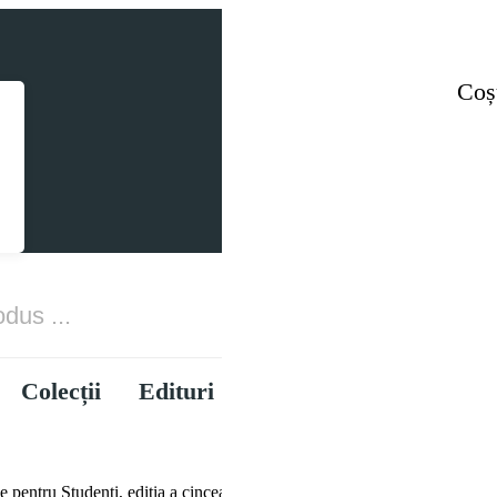
Coșu
Toate Categoriile
Colecții
Edituri
Ebooks
Promoții
 pentru Studenți, ediția a cincea, Pralea (Bc), 22-25 septembrie 2016