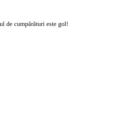
l de cumpărături este gol!
0,00 Lei
Contactează-ne:
0
0754 826 814
Evenimente
Catalog
Contact