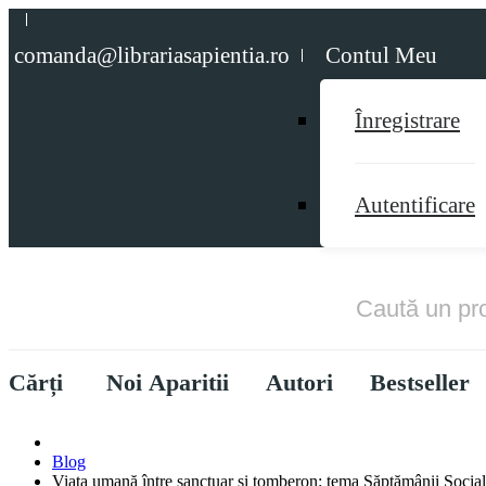
comanda@librariasapientia.ro
Contul Meu
Înregistrare
Autentificare
Cărți
Noi Aparitii
Autori
Bestseller
Blog
Viaţa umană între sanctuar şi tomberon: tema Săptămânii Sociale