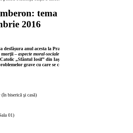
omberon: tema Săptămânii Sociale
mbrie 2016
va desfășura anul acesta la Pralea (BC), în perioada 22-25 septemb
a morţii –
aspecte moral-sociale
“. Organizată de Oficiul Diecezan pe
atolic „Sfântul Iosif” din Iași, Săptămâna Socială pentru Studenți 
 problemelor grave cu care se confruntă societatea actuală.
e
(în biserică şi casă)
Sala 01)