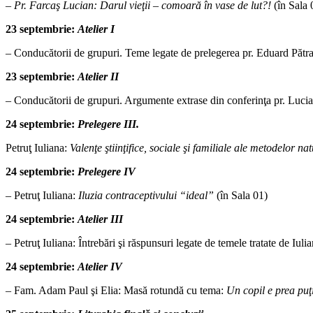
– Pr. Farcaş Lucian: Darul vieţii – comoară în vase de lut?!
(în Sala 
23 septembrie:
Atelier I
– Conducătorii de grupuri. Teme legate de prelegerea pr. Eduard Pătraşc
23 septembrie:
Atelier II
–
Conducătorii de grupuri. Argumente extrase din conferinţa pr. Lucian 
24 septembrie:
Prelegere III.
Petruţ Iuliana:
Valenţe ştiinţifice, sociale şi familiale ale metodelor nat
24 septembrie:
Prelegere IV
– Petruţ Iuliana:
Iluzia contraceptivului “ideal”
(în Sala 01)
24 septembrie:
Atelier III
– Petruţ Iuliana: Întrebări şi răspunsuri legate de temele tratate de Iuli
24 septembrie:
Atelier IV
– Fam. Adam Paul şi Elia: Masă rotundă cu tema:
Un copil e prea puţi