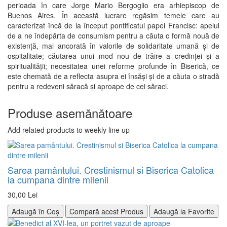
perioada în care Jorge Mario Bergoglio era arhiepiscop de
Buenos Aires. În această lucrare regăsim temele care au
caracterizat încă de la început pontificatul papei Francisc: apelul
de a ne îndepărta de consumism pentru a căuta o formă nouă de
existenţă, mai ancorată în valorile de solidaritate umană şi de
ospitalitate; căutarea unui mod nou de trăire a credinţei şi a
spiritualităţii; necesitatea unei reforme profunde în Biserică, ce
este chemată de a reflecta asupra ei însăşi şi de a căuta o stradă
pentru a redeveni săracă şi aproape de cei săraci.
Produse asemănătoare
Add related products to weekly line up
Sarea pamântului. Crestinismul si Biserica Catolica
la cumpana dintre milenii
30,00 Lei
Adaugă în Coș
Compară acest Produs
Adaugă la Favorite