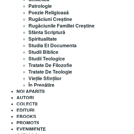
Patrologie
Poezie Religioasă
Rugăciuni Creştine
Rugăciunile Familiei Creștine
Sfânta Scriptură
Spiritualitate
Studia Et Documenta
Studii Biblice
Studii Teologice
Tratate De Filozofie
Tratate De Teologie
Vieţile Sfinţilor
În Pregătire
NOI APARITII
AUTORI
COLECȚII
EDITURI
EBOOKS
PROMOȚII
EVENIMENTE