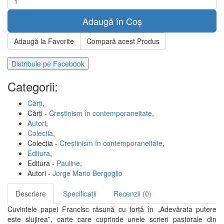
Adaugă în Coș
Adaugă la Favorite
Compară acest Produs
Distribuie pe Facebook
Categorii:
Cărți
,
Cărți -
Creștinism în contemporaneitate
,
Autori
,
Colectia
,
Colectia -
Creștinism în contemporaneitate
,
Editura
,
Editura -
Pauline
,
Autori -
Jorge Mario Bergoglio
Descriere
Specificații
Recenzii (0)
Cuvintele papei Francisc răsună cu forţă în „Adevărata putere
este slujirea”, carte care cuprinde unele scrieri pastorale din