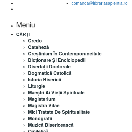
comanda@librariasapientia.ro
Meniu
CĂRȚI
Credo
Cateheză
Creștinism În Contemporaneitate
Dicționare Și Enciclopedii
Disertații Doctorale
Dogmatică Catolică
Istoria Bisericii
Liturgie
Maeştri Ai Vieţii Spirituale
Magisterium
Magistra Vitae
Mici Tratate De Spiritualitate
Monografii
Muzică Bisericească
Omiletică