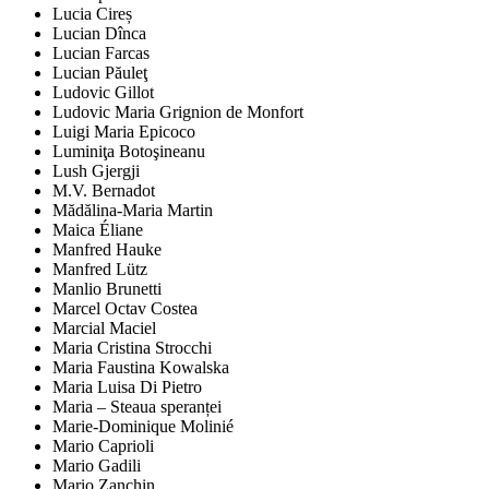
Lucia Cireș
Lucian Dînca
Lucian Farcas
Lucian Păuleţ
Ludovic Gillot
Ludovic Maria Grignion de Monfort
Luigi Maria Epicoco
Luminiţa Botoşineanu
Lush Gjergji
M.V. Bernadot
Mădălina-Maria Martin
Maica Éliane
Manfred Hauke
Manfred Lütz
Manlio Brunetti
Marcel Octav Costea
Marcial Maciel
Maria Cristina Strocchi
Maria Faustina Kowalska
Maria Luisa Di Pietro
Maria – Steaua speranței
Marie-Dominique Molinié
Mario Caprioli
Mario Gadili
Mario Zanchin