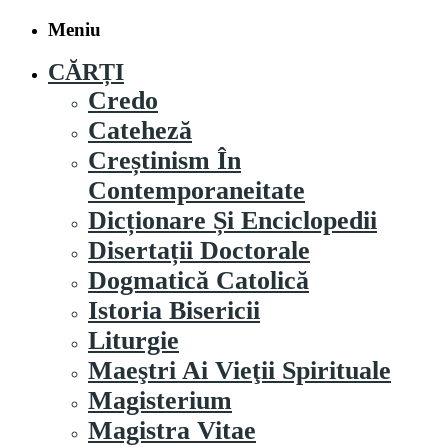
Meniu
CĂRȚI
Credo
Cateheză
Creștinism În
Contemporaneitate
Dicționare Și Enciclopedii
Disertații Doctorale
Dogmatică Catolică
Istoria Bisericii
Liturgie
Maeştri Ai Vieţii Spirituale
Magisterium
Magistra Vitae