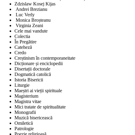
Zdzislaw Kosej Kijas
Andrei Brezianu
Luc Verly
Monica Broșteanu
Virginia Zeani
Cele mai vandute
Colectia
În Pregătire
Cateheză
Credo
Creștinism în contemporaneitate
Dicționare și enciclopedii
Disertații doctorale
Dogmatică catolică
Istoria Bisericii
Liturgie
Maeștri ai vieții spirituale
Magisterium
Magistra vitae
Mici tratate de spiritualitate
Monografii
Muzică bisericească
Omiletică
Patrologie
Poezie religioasă