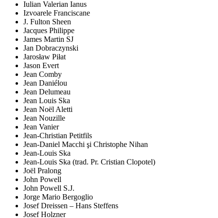
Iulian Valerian Ianus
Izvoarele Franciscane
J. Fulton Sheen
Jacques Philippe
James Martin SJ
Jan Dobraczynski
Jarosław Piłat
Jason Evert
Jean Comby
Jean Daniélou
Jean Delumeau
Jean Louis Ska
Jean Noël Aletti
Jean Nouzille
Jean Vanier
Jean-Christian Petitfils
Jean-Daniel Macchi şi Christophe Nihan
Jean-Louis Ska
Jean-Louis Ska (trad. Pr. Cristian Clopotel)
Joël Pralong
John Powell
John Powell S.J.
Jorge Mario Bergoglio
Josef Dreissen – Hans Steffens
Josef Holzner