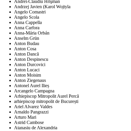
Andrei-Claudiu Hrişman
Andrzej Javien (Karol Wojtyla
Angelo Comastri
Angelo Scola
Anna Cappella
Anna Carfora
Anna-Mária Orbán
Anselm Grün
Anton Budau
Anton Cosa
Anton Dancă
Anton Despinescu
Anton Durcovici
Anton Lucaci
Anton Moisim
Anton Ziegenaus
Antonel Aurel Ilieș
Arcangelo Campagna
Arhiepiscop Mitropolit Aurel Percă
arhiepiscop mitropolit de București
Ariel Alvarez Valdes
Arnaldo Pangrazzi
Arturo Mari
Astrid Cambose
Atanasiu de Alexandria