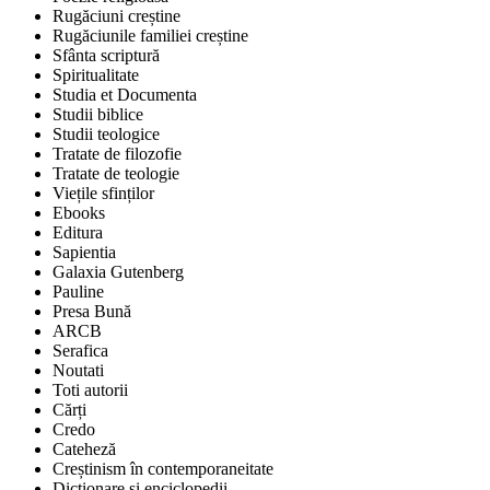
Rugăciuni creștine
Rugăciunile familiei creștine
Sfânta scriptură
Spiritualitate
Studia et Documenta
Studii biblice
Studii teologice
Tratate de filozofie
Tratate de teologie
Viețile sfinților
Ebooks
Editura
Sapientia
Galaxia Gutenberg
Pauline
Presa Bună
ARCB
Serafica
Noutati
Toti autorii
Cărți
Credo
Cateheză
Creștinism în contemporaneitate
Dicționare și enciclopedii