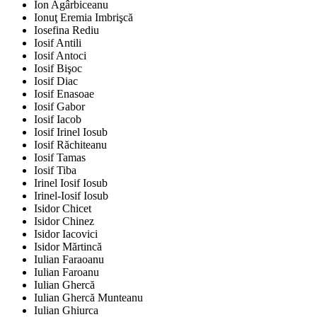
Ion Agârbiceanu
Ionuţ Eremia Imbrişcă
Iosefina Rediu
Iosif Antili
Iosif Antoci
Iosif Bişoc
Iosif Diac
Iosif Enasoae
Iosif Gabor
Iosif Iacob
Iosif Irinel Iosub
Iosif Răchiteanu
Iosif Tamas
Iosif Tiba
Irinel Iosif Iosub
Irinel-Iosif Iosub
Isidor Chicet
Isidor Chinez
Isidor Iacovici
Isidor Mărtincă
Iulian Faraoanu
Iulian Faroanu
Iulian Ghercă
Iulian Ghercă Munteanu
Iulian Ghiurca