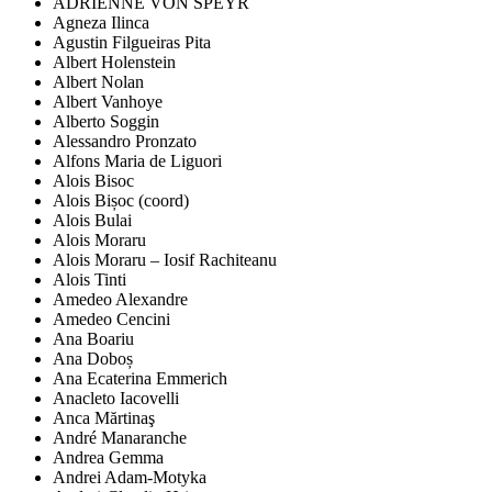
ADRIENNE VON SPEYR
Agneza Ilinca
Agustin Filgueiras Pita
Albert Holenstein
Albert Nolan
Albert Vanhoye
Alberto Soggin
Alessandro Pronzato
Alfons Maria de Liguori
Alois Bisoc
Alois Bișoc (coord)
Alois Bulai
Alois Moraru
Alois Moraru – Iosif Rachiteanu
Alois Tinti
Amedeo Alexandre
Amedeo Cencini
Ana Boariu
Ana Doboș
Ana Ecaterina Emmerich
Anacleto Iacovelli
Anca Mărtinaş
André Manaranche
Andrea Gemma
Andrei Adam-Motyka