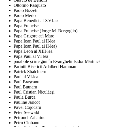
Ottavio de Bertolis
Ottorino Pasquato
Paolo Bizzeti
Paolo Merlo
Papa Benedict al XVI-lea
Papa Francisc
Papa Francisc (Jorge M. Bergoglio)
Papa Grigore cel Mare
Papa Ioan Paul al II-lea
Papa Ioan Paul al II-lea)
Papa Leon al XIII-lea
Papa Paul al VI-lea
parabole și imagini în Evanghelii Isidor Mărtincă
Parintii Bisericii Adalbert Hamman
Patrick Sbalchiero
Paul al VI-lea
Paul Braşcanu
Paul Butnaru
Paul Cristian Niculăeşi
Paula Burca
Pauline Jaricot
Pavel Cojocaru
Peter Seewald
Petronel Zahariuc
Petru Ciobanu