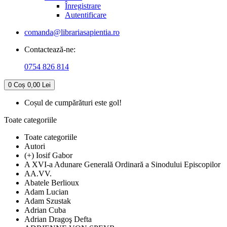
Înregistrare
Autentificare
comanda@librariasapientia.ro
Contactează-ne:
0754 826 814
0
Coș
0,00 Lei
Coșul de cumpărături este gol!
Toate categoriile
Toate categoriile
Autori
(+) Iosif Gabor
A XVI-a Adunare Generală Ordinară a Sinodului Episcopilor
AA.VV.
Abatele Berlioux
Adam Lucian
Adam Szustak
Adrian Cuba
Adrian Dragoş Defta