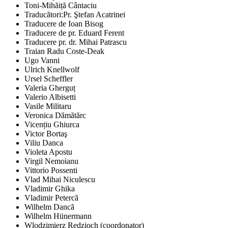
Toni-Mihăiță Cântaciu
Traducători:Pr. Ştefan Acatrinei
Traducere de Ioan Bisog
Traducere de pr. Eduard Ferent
Traducere pr. dr. Mihai Patrascu
Traian Radu Coste-Deak
Ugo Vanni
Ulrich Knellwolf
Ursel Scheffler
Valeria Gherguț
Valerio Albisetti
Vasile Militaru
Veronica Dămătărc
Vicențiu Ghiurca
Victor Bortaş
Viliu Danca
Violeta Apostu
Virgil Nemoianu
Vittorio Possenti
Vlad Mihai Niculescu
Vladimir Ghika
Vladimir Petercă
Wilhelm Dancă
Wilhelm Hünermann
Wlodzimierz Redzioch (coordonator)