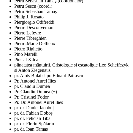
Petru Sebastian Tamaş (coordonator)
Petru Sescu (coord.)
Petru-Sebastian Tamaș
Philip J. Rosato
Piergiorgio Odifreddi
Pierre Descouvemont
Pierre Lefevre
Pierre Tiberghien
Pierre-Marie Delfieux
Pietro Righetto
Pino Marelli
Pius al X-lea
plinatatea mântuirii. Cristologie si escatoligie Leo Scheffczyk
si Anton Ziegenaus
pr. Alois Bulai si pr. Eduard Patrascu
Pr. Antonel Aurel Ilies
pr. Claudiu Dumea
Pr. Claudiu Dumea (+)
Pr. Cristinel Fodor
Pr. Dr. Antonel Aurel Ilieș
pr. dr. Daniel Iacobuț
pr. dr. Fabian Doboș
pr. dr. Felician Tiba
pr. dr. Florin Spătariu
pr. dr. Ioan Tamaș