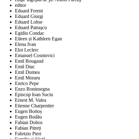
editor
Eduard Ferent
Eduard Giurgi
Eduard Lohse
Eduard Patraşcu
Egidiu Condac
Eileen și Kathleen Egan
Elena Ivan
Eloi Leclerc
Emanuel Cosmovici
Emil Bougaud
Emil Diac
Emil Dumea
Emil Moraru
Enrico Pepe
Enzo Boninsegna
Episcop Ioan Suciu
Ernest M. Valea
Etienne Charpentier
Eugen Bortoș
Eugen Budău
Fabian Dobos
Fabian Pitreți
Fabrizio Pieri