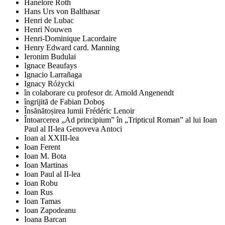
Hanelore Roth
Hans Urs von Balthasar
Henri de Lubac
Henri Nouwen
Henri-Dominique Lacordaire
Henry Edward card. Manning
Ieronim Budulai
Ignace Beaufays
Ignacio Larrañaga
Ignacy Różycki
în colaborare cu profesor dr. Arnold Angenendt
îngrijită de Fabian Doboş
Însănătoșirea lumii Frédéric Lenoir
Întoarcerea „Ad principium” în „Tripticul Roman” al lui Ioan
Paul al II-lea Genoveva Antoci
Ioan al XXIII-lea
Ioan Ferent
Ioan M. Bota
Ioan Martinas
Ioan Paul al II-lea
Ioan Robu
Ioan Rus
Ioan Tamas
Ioan Zapodeanu
Ioana Barcan