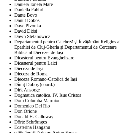
Daniela-Ionela Mare
Daniella Fabbri
Dante Bovo
Danut Dobos
Dave Pivonka
David Diósi
Dawn Stefanowicz
Departamentul pentru Cateheză şi Învăţământ Religios al
Eparhiei de Cluj-Gherla şi Departamentul de Cercetare
Biblică al Diecezei de Iaşi
Dicasterul pentru Evanghelizare
Dicasterul pentru Laici
Dieceza de Iași
Dieceza de Roma
Dieceza Romano-Catolică de Iași
Dînuț Doboș (coord.)
Dirk Ansorge
Dogmatica catolica. IV. Isus Cristos
Dom Columba Marmion
Domenico Del Rio
Don Orione
Donald H. Calloway
Dörte Schrömges
Ecaterina Hanganu
ediţie îngrijită de pr. Anton Farcaş