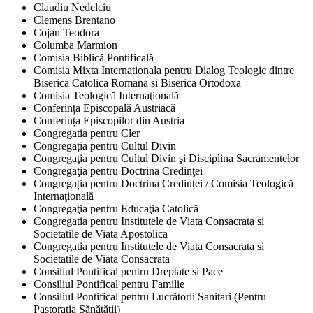
Claudiu Nedelciu
Clemens Brentano
Cojan Teodora
Columba Marmion
Comisia Biblică Pontificală
Comisia Mixta Internationala pentru Dialog Teologic dintre
Biserica Catolica Romana si Biserica Ortodoxa
Comisia Teologică Internaţională
Conferința Episcopală Austriacă
Conferința Episcopilor din Austria
Congregatia pentru Cler
Congregația pentru Cultul Divin
Congregaţia pentru Cultul Divin şi Disciplina Sacramentelor
Congregaţia pentru Doctrina Credinţei
Congregația pentru Doctrina Credinței / Comisia Teologică
Internaţională
Congregaţia pentru Educaţia Catolică
Congregatia pentru Institutele de Viata Consacrata si
Societatile de Viata Apostolica
Congregatia pentru Institutele de Viata Consacrata si
Societatile de Viata Consacrata
Consiliul Pontifical pentru Dreptate si Pace
Consiliul Pontifical pentru Familie
Consiliul Pontifical pentru Lucrătorii Sanitari (Pentru
Pastorația Sănătății)