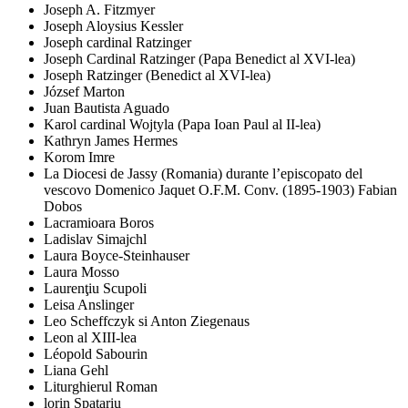
Joseph A. Fitzmyer
Joseph Aloysius Kessler
Joseph cardinal Ratzinger
Joseph Cardinal Ratzinger (Papa Benedict al XVI-lea)
Joseph Ratzinger (Benedict al XVI-lea)
József Marton
Juan Bautista Aguado
Karol cardinal Wojtyla (Papa Ioan Paul al II-lea)
Kathryn James Hermes
Korom Imre
La Diocesi de Jassy (Romania) durante l’episcopato del
vescovo Domenico Jaquet O.F.M. Conv. (1895-1903) Fabian
Dobos
Lacramioara Boros
Ladislav Simajchl
Laura Boyce-Steinhauser
Laura Mosso
Laurenţiu Scupoli
Leisa Anslinger
Leo Scheffczyk si Anton Ziegenaus
Leon al XIII-lea
Léopold Sabourin
Liana Gehl
Liturghierul Roman
lorin Spatariu