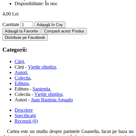
Disponibilitate:
În stoc
4,00 Lei
Cantitate
Adaugă în Coș
Adaugă la Favorite
Compară acest Produs
Distribuie pe Facebook
Categorii:
Cărți
,
Cărți -
Vieţile sfinţilor
,
Autori
,
Colectia
,
Editura
,
Editura -
Sapientia
,
Colectia -
Viețile sfinților
,
Autori -
Juan Bautista Aguado
Descriere
Specificații
Recenzii (0)
Cartea este un studiu despre parintele Guanella, facut pe baza nu