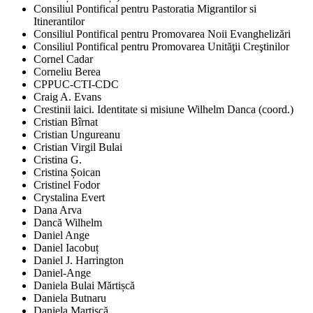
Consiliul Pontifical pentru Pastoratia Migrantilor si
Itinerantilor
Consiliul Pontifical pentru Promovarea Noii Evanghelizări
Consiliul Pontifical pentru Promovarea Unităţii Creştinilor
Cornel Cadar
Corneliu Berea
CPPUC-CTI-CDC
Craig A. Evans
Crestinii laici. Identitate si misiune Wilhelm Danca (coord.)
Cristian Bîrnat
Cristian Ungureanu
Cristian Virgil Bulai
Cristina G.
Cristina Șoican
Cristinel Fodor
Crystalina Evert
Dana Arva
Dancă Wilhelm
Daniel Ange
Daniel Iacobuț
Daniel J. Harrington
Daniel-Ange
Daniela Bulai Mărtișcă
Daniela Butnaru
Daniela Martișcă