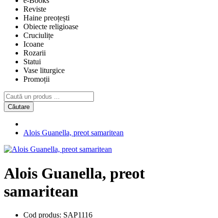
e-Books
Reviste
Haine preoțești
Obiecte religioase
Cruciulițe
Icoane
Rozarii
Statui
Vase liturgice
Promoții
Căutare
Alois Guanella, preot samaritean
Alois Guanella, preot
samaritean
Cod produs:
SAP1116