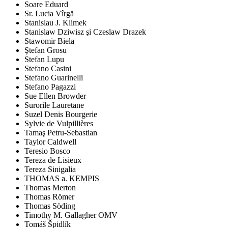
Soare Eduard
Sr. Lucia Vîrgă
Stanislau J. Klimek
Stanislaw Dziwisz şi Czeslaw Drazek
Stawomir Biela
Ştefan Grosu
Stefan Lupu
Stefano Casini
Stefano Guarinelli
Stefano Pagazzi
Sue Ellen Browder
Surorile Lauretane
Suzel Denis Bourgerie
Sylvie de Vulpillières
Tamaş Petru-Sebastian
Taylor Caldwell
Teresio Bosco
Tereza de Lisieux
Tereza Sinigalia
THOMAS a. KEMPIS
Thomas Merton
Thomas Römer
Thomas Söding
Timothy M. Gallagher OMV
Tomáš Špidlík