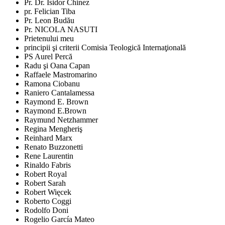
Pr. Dr. Isidor Chinez
pr. Felician Tiba
Pr. Leon Budău
Pr. NICOLA NASUTI
Prietenului meu
principii şi criterii Comisia Teologică Internaţională
PS Aurel Percă
Radu şi Oana Capan
Raffaele Mastromarino
Ramona Ciobanu
Raniero Cantalamessa
Raymond E. Brown
Raymond E.Brown
Raymund Netzhammer
Regina Mengheriş
Reinhard Marx
Renato Buzzonetti
Rene Laurentin
Rinaldo Fabris
Robert Royal
Robert Sarah
Robert Więcek
Roberto Coggi
Rodolfo Doni
Rogelio García Mateo