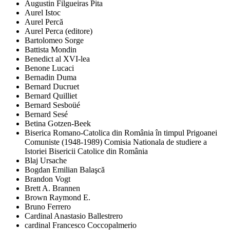
Augustin Filgueiras Pita
Aurel Istoc
Aurel Percă
Aurel Perca (editore)
Bartolomeo Sorge
Battista Mondin
Benedict al XVI-lea
Benone Lucaci
Bernadin Duma
Bernard Ducruet
Bernard Quilliet
Bernard Sesboüé
Bernard Sesé
Betina Gotzen-Beek
Biserica Romano-Catolica din România în timpul Prigoanei
Comuniste (1948-1989) Comisia Nationala de studiere a
Istoriei Bisericii Catolice din România
Blaj Ursache
Bogdan Emilian Balaşcă
Brandon Vogt
Brett A. Brannen
Brown Raymond E.
Bruno Ferrero
Cardinal Anastasio Ballestrero
cardinal Francesco Coccopalmerio