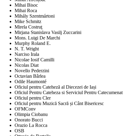
Mihai Bisoc
Mihai Roca
Mihály Szentmártoni
Mike Schmitz
Mirela Costruţ
Mirjana Stanislava Vasilj Zuccarini
Mons. Luigi De Marchi
Murphy Roland E.
N. T. Wright
Narciso Irala
Nicolae Iosif Camilli
Nicolas Diat
Novello Pederzini
Octavian Bârlea
Odile Haumonté
Oficiul pentru Cateheză al Diecezei de Iași
Oficiul Pentru Cateheza si Serviciul Pentru Catecumenat
Oficiul pentru Cler
Oficiul pentru Muzică Sacră și Cânt Bisericesc
OFMConv
Olimpia Ciobanu
Onorato Bucci
Orazio La Rocca
OSB