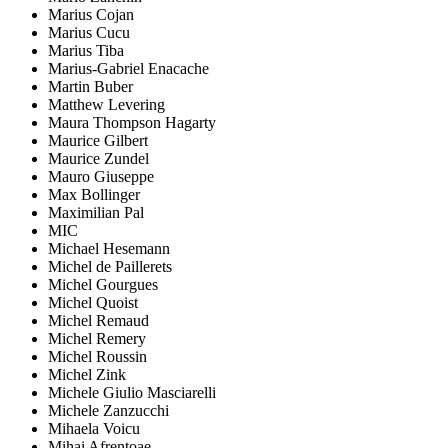
Marius Cojan
Marius Cucu
Marius Tiba
Marius-Gabriel Enacache
Martin Buber
Matthew Levering
Maura Thompson Hagarty
Maurice Gilbert
Maurice Zundel
Mauro Giuseppe
Max Bollinger
Maximilian Pal
MIC
Michael Hesemann
Michel de Paillerets
Michel Gourgues
Michel Quoist
Michel Remaud
Michel Remery
Michel Roussin
Michel Zink
Michele Giulio Masciarelli
Michele Zanzucchi
Mihaela Voicu
Mihai Afrențoae