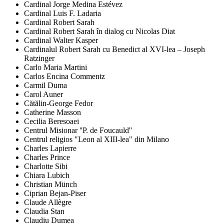
Cardinal Jorge Medina Estévez
Cardinal Luis F. Ladaria
Cardinal Robert Sarah
Cardinal Robert Sarah în dialog cu Nicolas Diat
Cardinal Walter Kasper
Cardinalul Robert Sarah cu Benedict al XVI-lea – Joseph
Ratzinger
Carlo Maria Martini
Carlos Encina Commentz
Carmil Duma
Carol Auner
Cătălin-George Fedor
Catherine Masson
Cecilia Beresoaei
Centrul Misionar ''P. de Foucauld''
Centrul religios "Leon al XIII-lea" din Milano
Charles Lapierre
Charles Prince
Charlotte Sibi
Chiara Lubich
Christian Münch
Ciprian Bejan-Piser
Claude Allègre
Claudia Stan
Claudiu Dumea