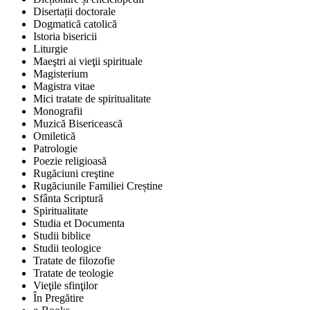
Disertații doctorale
Dogmatică catolică
Istoria bisericii
Liturgie
Maeştri ai vieţii spirituale
Magisterium
Magistra vitae
Mici tratate de spiritualitate
Monografii
Muzică Bisericească
Omiletică
Patrologie
Poezie religioasă
Rugăciuni creştine
Rugăciunile Familiei Creștine
Sfânta Scriptură
Spiritualitate
Studia et Documenta
Studii biblice
Studii teologice
Tratate de filozofie
Tratate de teologie
Vieţile sfinţilor
În Pregătire