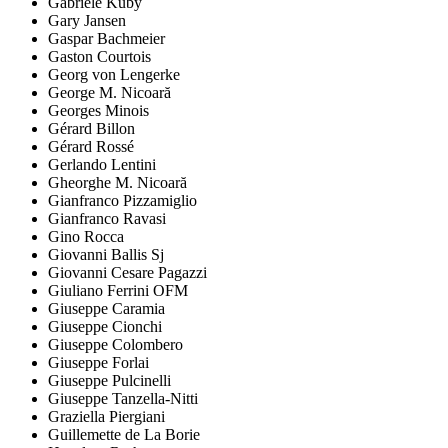
Gabriele Kuby
Gary Jansen
Gaspar Bachmeier
Gaston Courtois
Georg von Lengerke
George M. Nicoară
Georges Minois
Gérard Billon
Gérard Rossé
Gerlando Lentini
Gheorghe M. Nicoară
Gianfranco Pizzamiglio
Gianfranco Ravasi
Gino Rocca
Giovanni Ballis Sj
Giovanni Cesare Pagazzi
Giuliano Ferrini OFM
Giuseppe Caramia
Giuseppe Cionchi
Giuseppe Colombero
Giuseppe Forlai
Giuseppe Pulcinelli
Giuseppe Tanzella-Nitti
Graziella Piergiani
Guillemette de La Borie