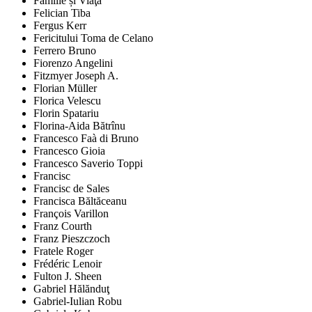
Familie și Viaţă
Felician Tiba
Fergus Kerr
Fericitului Toma de Celano
Ferrero Bruno
Fiorenzo Angelini
Fitzmyer Joseph A.
Florian Müller
Florica Velescu
Florin Spatariu
Florina-Aida Bătrînu
Francesco Faà di Bruno
Francesco Gioia
Francesco Saverio Toppi
Francisc
Francisc de Sales
Francisca Băltăceanu
François Varillon
Franz Courth
Franz Pieszczoch
Fratele Roger
Frédéric Lenoir
Fulton J. Sheen
Gabriel Hălănduţ
Gabriel-Iulian Robu