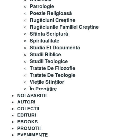
Patrologie
Poezie Religioasă
Rugăciuni Creştine
Rugăciunile Familiei Creștine
Sfânta Scriptură
Spiritualitate
Studia Et Documenta
Studii Biblice
Studii Teologice
Tratate De Filozofie
Tratate De Teologie
Vieţile Sfinţilor
În Pregătire
NOI APARITII
AUTORI
COLECȚII
EDITURI
EBOOKS
PROMOȚII
EVENIMENTE