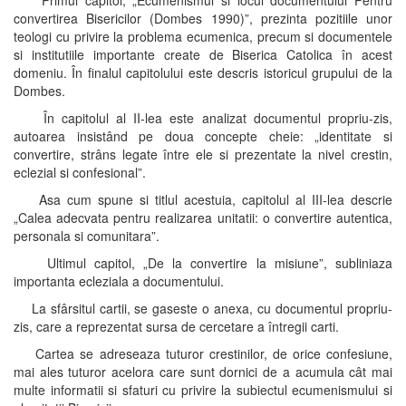
Primul capitol, „Ecumenismul si locul documentului Pentru
convertirea Bisericilor (Dombes 1990)”, prezinta pozitiile unor
teologi cu privire la problema ecumenica, precum si documentele
si institutiile importante create de Biserica Catolica în acest
domeniu. În finalul capitolului este descris istoricul grupului de la
Dombes.
În capitolul al II-lea este analizat documentul propriu-zis,
autoarea insistând pe doua concepte cheie: „identitate si
convertire, strâns legate între ele si prezentate la nivel crestin,
eclezial si confesional”.
Asa cum spune si titlul acestuia, capitolul al III-lea descrie
„Calea adecvata pentru realizarea unitatii: o convertire autentica,
personala si comunitara”.
Ultimul capitol, „De la convertire la misiune”, subliniaza
importanta ecleziala a documentului.
La sfârsitul cartii, se gaseste o anexa, cu documentul propriu-
zis, care a reprezentat sursa de cercetare a întregii carti.
Cartea se adreseaza tuturor crestinilor, de orice confesiune,
mai ales tuturor acelora care sunt dornici de a acumula cât mai
multe informatii si sfaturi cu privire la subiectul ecumenismului si