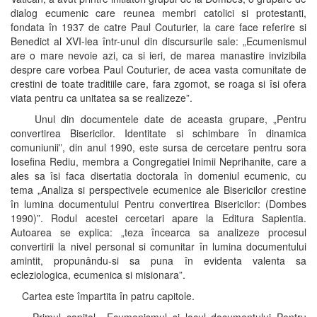
dialog ecumenic care reunea membri catolici si protestanti,
fondata în 1937 de catre Paul Couturier, la care face referire si
Benedict al XVI-lea într-unul din discursurile sale: „Ecumenismul
are o mare nevoie azi, ca si ieri, de marea manastire invizibila
despre care vorbea Paul Couturier, de acea vasta comunitate de
crestini de toate traditiile care, fara zgomot, se roaga si îsi ofera
viata pentru ca unitatea sa se realizeze”.
Unul din documentele date de aceasta grupare, „Pentru
convertirea Bisericilor. Identitate si schimbare în dinamica
comuniunii”, din anul 1990, este sursa de cercetare pentru sora
Iosefina Rediu, membra a Congregatiei Inimii Neprihanite, care a
ales sa îsi faca disertatia doctorala în domeniul ecumenic, cu
tema „Analiza si perspectivele ecumenice ale Bisericilor crestine
în lumina documentului Pentru convertirea Bisericilor: (Dombes
1990)”. Rodul acestei cercetari apare la Editura Sapientia.
Autoarea se explica: „teza încearca sa analizeze procesul
convertirii la nivel personal si comunitar în lumina documentului
amintit, propunându-si sa puna în evidenta valenta sa
ecleziologica, ecumenica si misionara”.
Cartea este împartita în patru capitole.