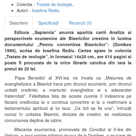
Colectia -
Tratate de teologie
,
Autori -
Iosefina Rediu
Descriere
Specificații
Recenzii (0)
Editura „Sapientia” anunta aparitia cartii Analiza si
perspectivele ecumenice ale Bisericilor crestine în lumina
documentului „Pentru convertirea Bisericilor”: (Dombes
1990), scrisa de Iosefina Rediu. Cartea apare în colectia
„Tratate de teologie”, în formatul 14x20 cm., are 414 pagini si
poate fi procurata de la orice librarie catolica din tara la
pretul de 20 lei.
Papa Benedict al XVI-lea ne învata ca „Misiunea de
evanghelizare a Bisericii trece prin drumul ecumenic, prin drumul
unitatii credintei, a marturiei evanghelice si a adevaratei
fraternitati”. Fidelitatea fata de aceste cuvinte îl îndeamna pe
fiecare credincios la o continua convertire si la o reafirmare a
testamentului spiritual al lui Isus: „Ca toti sa fie una”, întrucât
numai în unitatea Bisericii, divizata de crestini, se realizeaza
comuniunea deplina de iubire.
Miscarea ecumenica, promovata de Conciliul al II-lea din
Vatican, a avut printre initiatori grupul de la Dombes, o grupare de