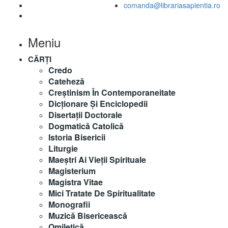
comanda@librariasapientia.ro
Meniu
CĂRȚI
Credo
Cateheză
Creștinism În Contemporaneitate
Dicționare Și Enciclopedii
Disertații Doctorale
Dogmatică Catolică
Istoria Bisericii
Liturgie
Maeştri Ai Vieţii Spirituale
Magisterium
Magistra Vitae
Mici Tratate De Spiritualitate
Monografii
Muzică Bisericească
Omiletică