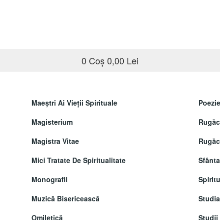
0
Coș
0,00 Lei
Maeştri Ai Vieţii Spirituale
Poezie
Magisterium
Rugăci
Magistra Vitae
Rugăci
Mici Tratate De Spiritualitate
Sfânta
Monografii
Spiritu
Muzică Bisericească
Studi
Omiletică
Studii