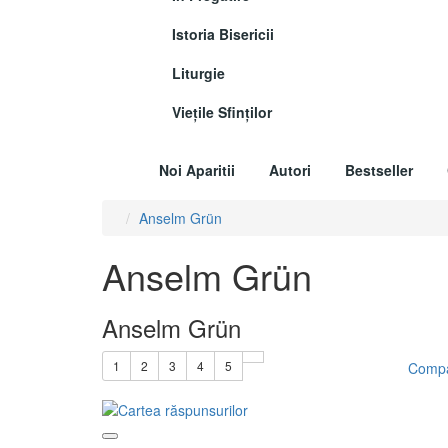
Istoria Bisericii
Liturgie
Vieţile Sfinţilor
Noi Aparitii
Autori
Bestseller
Anselm Grün
Anselm Grün
Anselm Grün
1
2
3
4
5
Compa