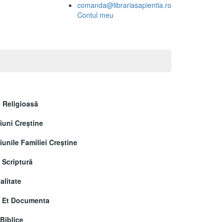
comanda@librariasapientia.ro
Contul meu
 Religioasă
uni Creştine
unile Familiei Creștine
 Scriptură
alitate
a Et Documenta
 Biblice