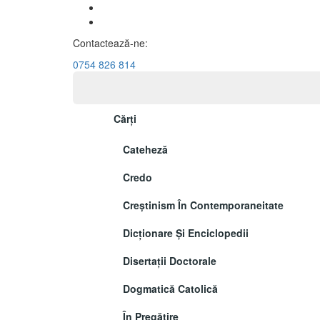
Contactează-ne:
0754 826 814
Cărți
Cateheză
Credo
Creștinism În Contemporaneitate
Dicționare Și Enciclopedii
Disertații Doctorale
Dogmatică Catolică
În Pregătire