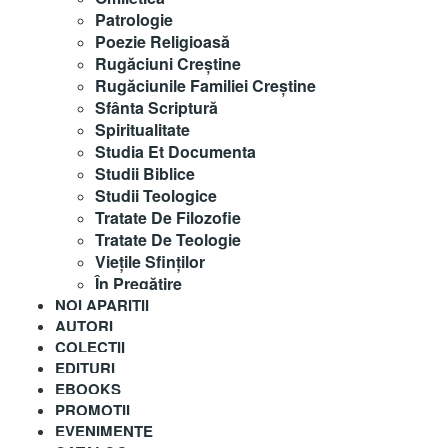
Patrologie
Poezie Religioasă
Rugăciuni Creştine
Rugăciunile Familiei Creștine
Sfânta Scriptură
Spiritualitate
Studia Et Documenta
Studii Biblice
Studii Teologice
Tratate De Filozofie
Tratate De Teologie
Vieţile Sfinţilor
În Pregătire
NOI APARITII
AUTORI
COLECȚII
EDITURI
EBOOKS
PROMOȚII
EVENIMENTE