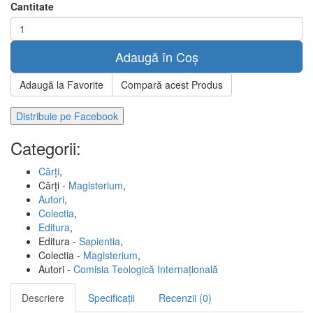
Cantitate
Adaugă în Coș
Adaugă la Favorite
Compară acest Produs
Distribuie pe Facebook
Categorii:
Cărți
,
Cărți -
Magisterium
,
Autori
,
Colectia
,
Editura
,
Editura -
Sapientia
,
Colectia -
Magisterium
,
Autori -
Comisia Teologică Internaţională
Descriere
Specificații
Recenzii (0)