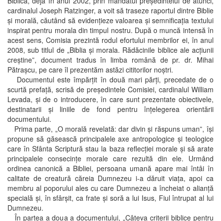
Biblică, deja în anul 2002, prin mandatul preşedintelui de atunci,
cardinalul Joseph Ratzinger, a voit să traseze raportul dintre Biblie
şi morală, căutând să evidenţieze valoarea şi semnificaţia textului
inspirat pentru morala din timpul nostru. După o muncă intensă în
acest sens, Comisia prezintă rodul efortului membrilor ei, în anul
2008, sub titlul de „Biblia şi morala. Rădăcinile biblice ale acţiunii
creştine”, document tradus în limba română de pr. dr. Mihai
Pătraşcu, pe care îl prezentăm astăzi cititorilor noştri.
Documentul este împărţit în două mari părţi, precedate de o
scurtă prefaţă, scrisă de preşedintele Comisiei, cardinalul William
Levada, şi de o introducere, în care sunt prezentate obiectivele,
destinatarii şi liniile de fond pentru înţelegerea orientării
documentului.
Prima parte, „O morală revelată: dar divin şi răspuns uman”, îşi
propune să găsească principalele axe antropologice şi teologice
care în Sfânta Scriptură stau la baza reflecţiei morale şi să arate
principalele consecinţe morale care rezultă din ele. Urmând
ordinea canonică a Bibliei, persoana umană apare mai întâi în
calitate de creatură căreia Dumnezeu i-a dăruit viaţa, apoi ca
membru al poporului ales cu care Dumnezeu a încheiat o alianţă
specială şi, în sfârşit, ca frate şi soră a lui Isus, Fiul întrupat al lui
Dumnezeu.
În partea a doua a documentului, „Câteva criterii biblice pentru