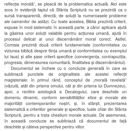
reflecţia morală”, se pleacă de la problematica actuală. Aici este
scos în evidenţă faptul că Sfânta Scriptură nu se prezintă ca o
sursă transparentă, directă, de soluţii la numeroasele probleme
ale oamenilor de astăzi. Cu toate acestea, Biblia prezintă criterii,
expuse în mod sistematic în această parte, a căror aplicare ajută
la găsirea unor soluţii valabile pentru acţiunea umană, ajută în
procesul delicat al unui discernământ moral corect. Astfel,
Comisia prezintă două criterii fundamentale (conformitatea cu
viziunea biblică despre fiinţa umană şi conformitatea cu exemplul
lui Isus) şi alte şase criterii specifice (convergenţa, contrapoziţia,
progresia, dimensiunea comunitară, finalitatea şi discernământul).
Documentul se încheie cu o concluzie generală în care se
subliniază punctele de originalitate ale acestei reflecţii
magisteriale: în primul rând, conceptul de „morală revelată”
(văzută, atât din prisma omului, cât şi din prisma lui Dumnezeu),
apoi, o recitire axiologică a Decalogului, care deschide un
domeniu dinamic, conform sensibilităţilor etice şi morale ale
majorităţii contemporanilor noştri, şi, în sfârşit, prezentarea
sistematică a criteriilor generale şi specifice, luate chiar din Sfânta
Scriptură, pentru a trata chestiuni morale actuale. De asemenea,
în această concluzie se subliniază că documentul de faţă
deschide şi câteva perspective pentru viitor.