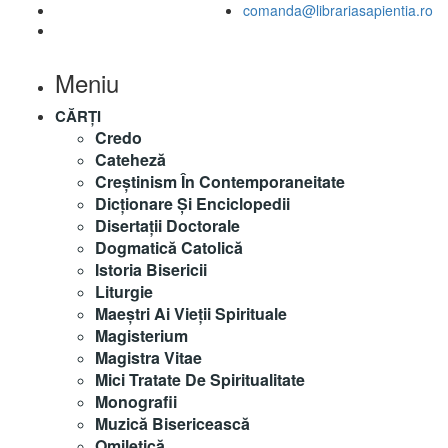
comanda@librariasapientia.ro
Meniu
CĂRȚI
Credo
Cateheză
Creștinism În Contemporaneitate
Dicționare Și Enciclopedii
Disertații Doctorale
Dogmatică Catolică
Istoria Bisericii
Liturgie
Maeştri Ai Vieţii Spirituale
Magisterium
Magistra Vitae
Mici Tratate De Spiritualitate
Monografii
Muzică Bisericească
Omiletică