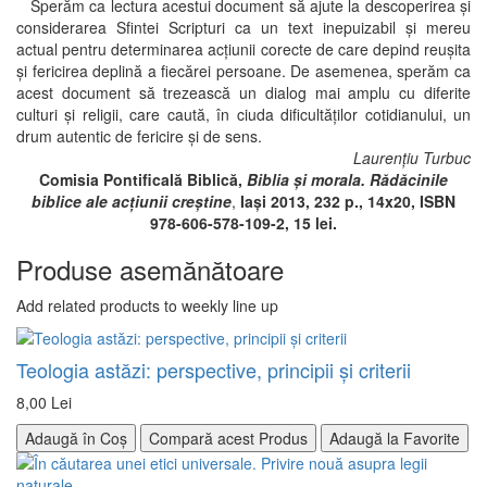
Sperăm ca lectura acestui document să ajute la descoperirea şi
considerarea Sfintei Scripturi ca un text inepuizabil şi mereu
actual pentru determinarea acţiunii corecte de care depind reuşita
şi fericirea deplină a fiecărei persoane. De asemenea, sperăm ca
acest document să trezească un dialog mai amplu cu diferite
culturi şi religii, care caută, în ciuda dificultăţilor cotidianului, un
drum autentic de fericire şi de sens.
Laurenţiu Turbuc
Comisia Pontificală Biblică,
Biblia şi morala. Rădăcinile
biblice ale acţiunii creştine
,
Iaşi 2013, 232 p., 14x20, ISBN
978-606-578-109-2
, 15 lei.
Produse asemănătoare
Add related products to weekly line up
Teologia astăzi: perspective, principii şi criterii
8,00 Lei
Adaugă în Coș
Compară acest Produs
Adaugă la Favorite