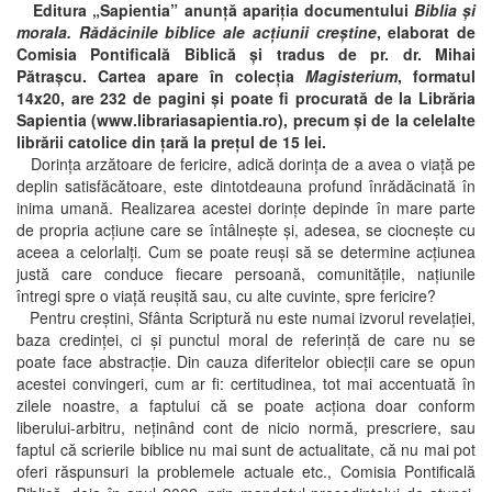
Editura „Sapientia” anunţă apariţia documentului
Biblia şi
morala. Rădăcinile biblice ale acţiunii creştine
, elaborat de
Comisia Pontificală Biblică și tradus de pr. dr. Mihai
Pătrașcu. Cartea apare în colecţia
Magisterium
, formatul
14x20, are 232 de pagini şi poate fi procurată de la Librăria
Sapientia (www.librariasapientia.ro), precum şi de la celelalte
librării catolice din ţară la preţul de 15 lei.
Dorinţa arzătoare de fericire, adică dorinţa de a avea o viaţă pe
deplin satisfăcătoare, este dintotdeauna profund înrădăcinată în
inima umană. Realizarea acestei dorinţe depinde în mare parte
de propria acţiune care se întâlneşte şi, adesea, se ciocneşte cu
aceea a celorlalţi. Cum se poate reuşi să se determine acţiunea
justă care conduce fiecare persoană, comunităţile, naţiunile
întregi spre o viaţă reuşită sau, cu alte cuvinte, spre fericire?
Pentru creştini, Sfânta Scriptură nu este numai izvorul revelaţiei,
baza credinţei, ci şi punctul moral de referinţă de care nu se
poate face abstracţie. Din cauza diferitelor obiecţii care se opun
acestei convingeri, cum ar fi: certitudinea, tot mai accentuată în
zilele noastre, a faptului că se poate acţiona doar conform
liberului-arbitru, neţinând cont de nicio normă, prescriere, sau
faptul că scrierile biblice nu mai sunt de actualitate, că nu mai pot
oferi răspunsuri la problemele actuale etc., Comisia Pontificală