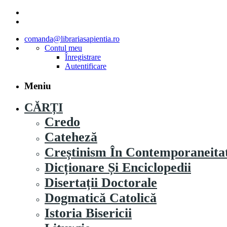
comanda@librariasapientia.ro
Contul meu
Înregistrare
Autentificare
Meniu
CĂRȚI
Credo
Cateheză
Creștinism În Contemporaneita
Dicționare Și Enciclopedii
Disertații Doctorale
Dogmatică Catolică
Istoria Bisericii