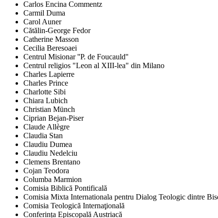
Carlos Encina Commentz
Carmil Duma
Carol Auner
Cătălin-George Fedor
Catherine Masson
Cecilia Beresoaei
Centrul Misionar ''P. de Foucauld''
Centrul religios "Leon al XIII-lea" din Milano
Charles Lapierre
Charles Prince
Charlotte Sibi
Chiara Lubich
Christian Münch
Ciprian Bejan-Piser
Claude Allègre
Claudia Stan
Claudiu Dumea
Claudiu Nedelciu
Clemens Brentano
Cojan Teodora
Columba Marmion
Comisia Biblică Pontificală
Comisia Mixta Internationala pentru Dialog Teologic dintre Bi
Comisia Teologică Internaţională
Conferința Episcopală Austriacă