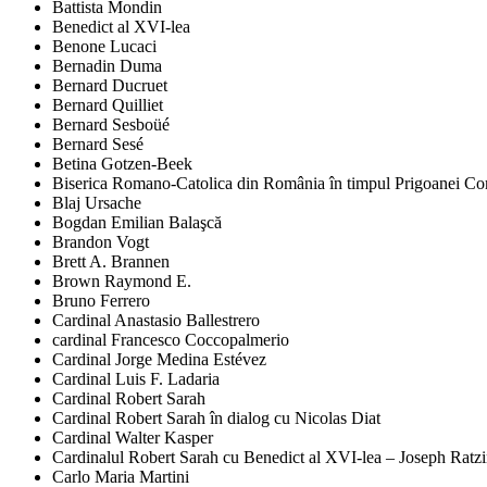
Battista Mondin
Benedict al XVI-lea
Benone Lucaci
Bernadin Duma
Bernard Ducruet
Bernard Quilliet
Bernard Sesboüé
Bernard Sesé
Betina Gotzen-Beek
Biserica Romano-Catolica din România în timpul Prigoanei Comu
Blaj Ursache
Bogdan Emilian Balaşcă
Brandon Vogt
Brett A. Brannen
Brown Raymond E.
Bruno Ferrero
Cardinal Anastasio Ballestrero
cardinal Francesco Coccopalmerio
Cardinal Jorge Medina Estévez
Cardinal Luis F. Ladaria
Cardinal Robert Sarah
Cardinal Robert Sarah în dialog cu Nicolas Diat
Cardinal Walter Kasper
Cardinalul Robert Sarah cu Benedict al XVI-lea – Joseph Ratz
Carlo Maria Martini