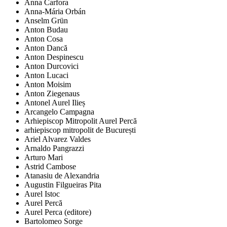
Anna Carfora
Anna-Mária Orbán
Anselm Grün
Anton Budau
Anton Cosa
Anton Dancă
Anton Despinescu
Anton Durcovici
Anton Lucaci
Anton Moisim
Anton Ziegenaus
Antonel Aurel Ilieș
Arcangelo Campagna
Arhiepiscop Mitropolit Aurel Percă
arhiepiscop mitropolit de București
Ariel Alvarez Valdes
Arnaldo Pangrazzi
Arturo Mari
Astrid Cambose
Atanasiu de Alexandria
Augustin Filgueiras Pita
Aurel Istoc
Aurel Percă
Aurel Perca (editore)
Bartolomeo Sorge