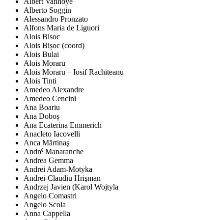
Albert Vanhoye
Alberto Soggin
Alessandro Pronzato
Alfons Maria de Liguori
Alois Bisoc
Alois Bișoc (coord)
Alois Bulai
Alois Moraru
Alois Moraru – Iosif Rachiteanu
Alois Tinti
Amedeo Alexandre
Amedeo Cencini
Ana Boariu
Ana Doboș
Ana Ecaterina Emmerich
Anacleto Iacovelli
Anca Mărtinaş
André Manaranche
Andrea Gemma
Andrei Adam-Motyka
Andrei-Claudiu Hrişman
Andrzej Javien (Karol Wojtyla
Angelo Comastri
Angelo Scola
Anna Cappella