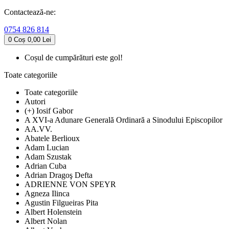
Contactează-ne:
0754 826 814
0
Coș
0,00 Lei
Coșul de cumpărături este gol!
Toate categoriile
Toate categoriile
Autori
(+) Iosif Gabor
A XVI-a Adunare Generală Ordinară a Sinodului Episcopilor
AA.VV.
Abatele Berlioux
Adam Lucian
Adam Szustak
Adrian Cuba
Adrian Dragoş Defta
ADRIENNE VON SPEYR
Agneza Ilinca
Agustin Filgueiras Pita
Albert Holenstein
Albert Nolan