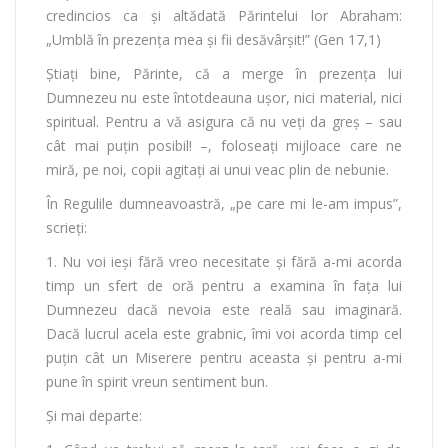
credincios ca şi altădată Părintelui lor Abraham:
„Umblă în prezenţa mea şi fii desăvârşit!” (Gen 17,1)
Ştiaţi bine, Părinte, că a merge în prezenţa lui
Dumnezeu nu este întotdeauna uşor, nici material, nici
spiritual. Pentru a vă asigura că nu veţi da greş – sau
cât mai puţin posibil! –, foloseaţi mijloace care ne
miră, pe noi, copii agitaţi ai unui veac plin de nebunie.
În Regulile dumneavoastră, „pe care mi le-am impus”,
scrieţi:
1. Nu voi ieşi fără vreo necesitate şi fără a-mi acorda
timp un sfert de oră pentru a examina în faţa lui
Dumnezeu dacă nevoia este reală sau imaginară.
Dacă lucrul acela este grabnic, îmi voi acorda timp cel
puţin cât un Miserere pentru aceasta şi pentru a-mi
pune în spirit vreun sentiment bun.
Şi mai departe: