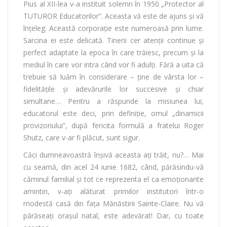
Pius al XII-lea v-a instituit solemn în 1950 „Protector al
TUTUROR Educatorilor”. Aceasta vă este de ajuns şi vă
înţeleg. Această corporaţie este numeroasă prin lume.
Sarcina ei este delicată. Tinerii cer atenţii continue şi
perfect adaptate la epoca în care trăiesc, precum şi la
mediul în care vor intra când vor fi adulţi. Fără a uita că
trebuie să luăm în considerare – ţine de vârsta lor –
fidelităţile şi adevărurile lor succesive şi chiar
simultane… Pentru a răspunde la misiunea lui,
educatorul este deci, prin definiţie, omul „dinamicii
provizoriului”, după fericita formulă a fratelui Roger
Shutz, care v-ar fi plăcut, sunt sigur.
Căci dumneavoastră înşivă aceasta aţi trăit, nu?… Mai
cu seamă, din acel 24 iunie 1682, când, părăsindu-vă
căminul familial şi tot ce reprezenta el ca emoţionante
amintiri, v-aţi alăturat primilor institutori într-o
modestă casă din faţa Mănăstirii Sainte-Claire. Nu vă
părăseaţi oraşul natal, este adevărat! Dar, cu toate