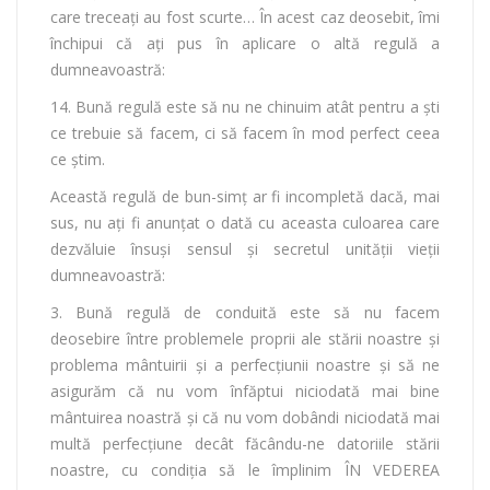
care treceați au fost scurte… În acest caz deosebit, îmi
închipui că aţi pus în aplicare o altă regulă a
dumneavoastră:
14. Bună regulă este să nu ne chinuim atât pentru a şti
ce trebuie să facem, ci să facem în mod perfect ceea
ce ştim.
Această regulă de bun-simţ ar fi incompletă dacă, mai
sus, nu aţi fi anunţat o dată cu aceasta culoarea care
dezvăluie însuşi sensul şi secretul unităţii vieţii
dumneavoastră:
3. Bună regulă de conduită este să nu facem
deosebire între problemele proprii ale stării noastre şi
problema mântuirii şi a perfecţiunii noastre şi să ne
asigurăm că nu vom înfăptui niciodată mai bine
mântuirea noastră şi că nu vom dobândi niciodată mai
multă perfecţiune decât făcându-ne datoriile stării
noastre, cu condiţia să le împlinim ÎN VEDEREA