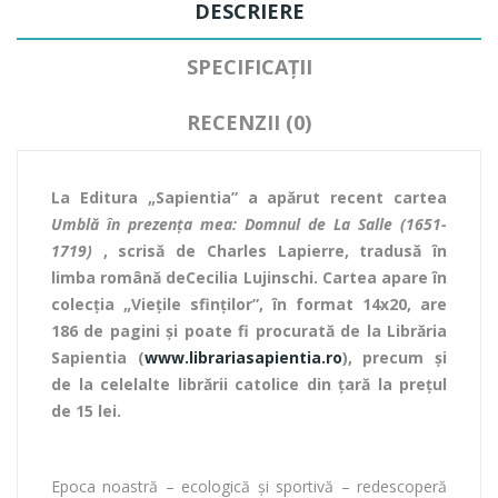
DESCRIERE
SPECIFICAȚII
RECENZII (0)
La Editura „Sapientia” a apărut recent cartea
Umblă în prezența mea: Domnul de La Salle (1651-
1719)
, scrisă de Charles Lapierre,
tradusă în
limba română de
Cecilia Lujinschi. Cartea apare în
colecţia „Viețile sfinților”, în format 14x20, are
186 de pagini şi
poate fi procurată de la Librăria
Sapientia (
www.librariasapientia.ro
), precum şi
de la celelalte librării catolice din ţară la prețul
de 15 lei.
Epoca noastră – ecologică şi sportivă – redescoperă