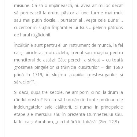
misiune. Ca să o împlinească, nu avea alt mijloc decât
să pornească la drum, păstor al unei turme mai mult
sau mai puţin docile… purtător al „Veştii cele Bune”…
cuceritor în slujba Împărăţiei lui Isus… pelerin pătruns
de harul rugăciunii.
Încălţările sunt pentru el un instrument de muncă, la fel
ca şi bicicleta, motocicleta, trenul sau maşina pentru
muncitorul de astăzi. Câte perechi a stricat – cu toată
grosimea pingelelor şi trăinicia cusăturilor – din 1680
până în 1719, în slujirea „copiilor meşteşugarilor şi
săracilor”?…
Şi dacă, după trei secole, ne-am porni şi noi la drum la
rândul nostru? Nu ca să-l urmăm în toate amănuntele
îndelungatelor sale călătorii, ci numai în principalele
etape ale mersului său în prezenţa Dumnezeului său,
la fel ca şi Abraham, „din tabără în tabără” (Gen 12,9).