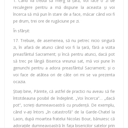
1. Când va trebui să merg la ţară, voi face o zi de
reculegere pentru a mă dispune la aceasta şi voi
încerca să mă pun în stare de a face, măcar când voi fi
pe drum, trei ore de rugăciune pe zi.
În sfârşit:
17. Trebuie, de asemenea, să nu petrec nicio singură
zi, în afară de atunci când voi fi la ţară, fără a vizita
preasfântul Sacrament; şi încă pentru atunci, dacă pot
să trec pe lângă Biserica vreunui sat, mă voi pune în
genunchi pentru a adora preasfântul Sacrament; şi o
voi face de atâtea ori de câte ori mi se va prezenta
ocazia.
Ştiaţi bine, Părinte, că astfel de practici nu aveau să fie
întotdeauna posibil de îndeplinit. „Voi încerca”… „dacă
pot”, scrieţi dumneavoastră cu prudenţă. De exemplu,
când v-aţi întors „în catastrofă” de la Garde-Chatel la
Laon, după moartea fratelui Nicolas Bour, bănuiesc că
adorațiile dumneavoastră în fața bisericilor satelor prin