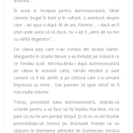
acestea…
În acea zi, începea pentru dumneavoastră, tânăr
canonic bogat în bani şi în cultură, o aventură despre
care – aţi spus-o după 40 de ani, Părinte!… – dacă aţi fi
ştiut unde avea să vă ducă, nu v-aţi fi „atins de ea nici
cu vârful degetelor”…
Cei câţiva paşi care v-au condus din strada Sainte-
Marguerite în strada Neuve s-au înmulţit pe măsură ce
se fondau şcoli. Introducându-i după dumneavoastră
pe câţiva în această carte, rămân nesătul şi sunt
convins că îl las astfel şi pe cititorul care v-a urmărit
împreună cu mine… Dar puteam să spun totul? Ar fi
mai multe volume.
Totuşi, povestind viaţa dumneavoastră, citându-vă
scrierile pentru a vă face să fiţi înţeles mai bine, mi se
pare că nu mi-am pierdut timpul. Şi că nu m-am înşelat
prezentându-vă mersul pe drumurile Franţei ca un
răspuns la chemarea adresată de Dumnezeu oricărui