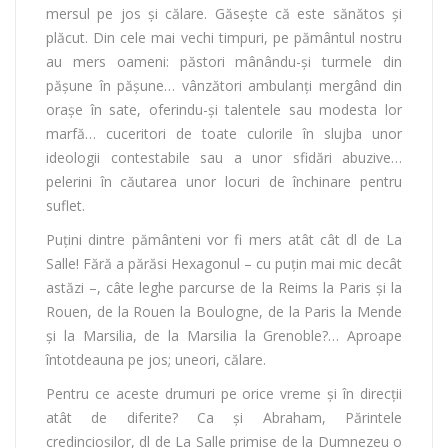
mersul pe jos şi călare. Găseşte că este sănătos şi
plăcut. Din cele mai vechi timpuri, pe pământul nostru
au mers oameni: păstori mânându-şi turmele din
păşune în păşune… vânzători ambulanţi mergând din
oraşe în sate, oferindu-şi talentele sau modesta lor
marfă… cuceritori de toate culorile în slujba unor
ideologii contestabile sau a unor sfidări abuzive…
pelerini în căutarea unor locuri de închinare pentru
suflet.
Puţini dintre pământeni vor fi mers atât cât dl de La
Salle! Fără a părăsi Hexagonul – cu puţin mai mic decât
astăzi –, câte leghe parcurse de la Reims la Paris şi la
Rouen, de la Rouen la Boulogne, de la Paris la Mende
şi la Marsilia, de la Marsilia la Grenoble?… Aproape
întotdeauna pe jos; uneori, călare.
Pentru ce aceste drumuri pe orice vreme şi în direcţii
atât de diferite? Ca şi Abraham, Părintele
credincioşilor, dl de La Salle primise de la Dumnezeu o