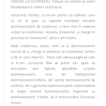
ORDINII LUI DUMNEZEU. Trebuie să căutăm să avem
întotdeauna în vedere acest lucru.
Iertaţi-mă, Părinte, că mi-am permis să subliniez ceea
ce mi se pare că exprimă esenţialul atitudinii
dumneavoastră de credincios: a face totul în vederea
ordinii lui Dumnezeu. Aceasta înseamnă „a merge în
prezenţa lui Dumnezeu”, dacă v-am înţeles…
Mulţi credincioşi, astăzi, simt ca şi dumneavoastră
nevoia de a „merge în prezenţa lui Dumnezeu” pentru
a da un sens vieţii lor… Dacă cele câteva pagini pe care
vi le-am consacrat filial ar putea să-i ajute să
descopere prin faptele, atitudinile, scrierile
dumneavoastră, ceva din înţelepciunea
dumneavoastră biblică, din spiritul dumneavoastră de
credinţă, din rugăciunea dumneavoastră contemplativă
în slujba misiunii dumneavoastră, împreună cu
dumneavoastră, Părinte, aş fi recunoscător Domnului
nostru.