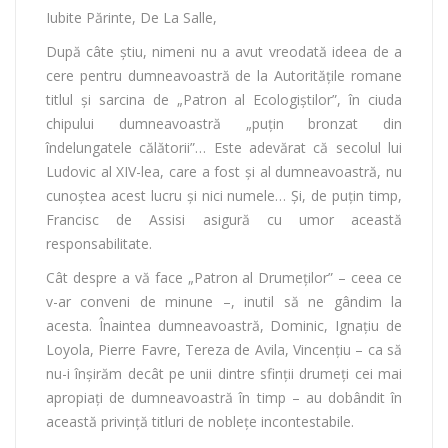
Iubite Părinte, De La Salle,
După câte ştiu, nimeni nu a avut vreodată ideea de a
cere pentru dumneavoastră de la Autorităţile romane
titlul şi sarcina de „Patron al Ecologiştilor”, în ciuda
chipului dumneavoastră „puţin bronzat din
îndelungatele călătorii”… Este adevărat că secolul lui
Ludovic al XIV-lea, care a fost şi al dumneavoastră, nu
cunoştea acest lucru şi nici numele… Şi, de puţin timp,
Francisc de Assisi asigură cu umor această
responsabilitate.
Cât despre a vă face „Patron al Drumeţilor” – ceea ce
v-ar conveni de minune –, inutil să ne gândim la
acesta. Înaintea dumneavoastră, Dominic, Ignaţiu de
Loyola, Pierre Favre, Tereza de Avila, Vincenţiu – ca să
nu-i înşirăm decât pe unii dintre sfinţii drumeţi cei mai
apropiaţi de dumneavoastră în timp – au dobândit în
această privinţă titluri de nobleţe incontestabile.