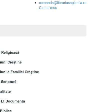
comanda@librariasapientia.ro
Contul meu
 Religioasă
uni Creştine
unile Familiei Creștine
 Scriptură
alitate
a Et Documenta
 Biblice