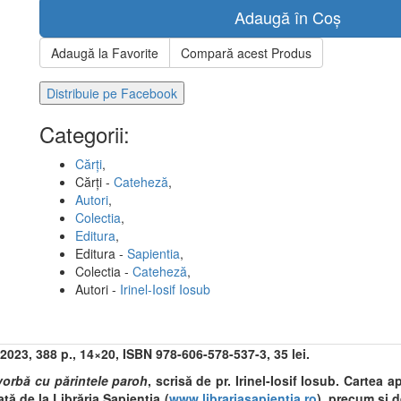
Adaugă în Coș
Adaugă la Favorite
Compară acest Produs
Distribuie pe Facebook
Categorii:
Cărți
,
Cărți -
Cateheză
,
Autori
,
Colectia
,
Editura
,
Editura -
Sapientia
,
Colectia -
Cateheză
,
Autori -
Irinel-Iosif Iosub
i 2023, 388 p., 14×20, ISBN 978-606-578-537-3, 35 lei.
orbă cu părintele paroh
, scrisă de
pr. Irinel-Iosif Iosub. Cartea 
tă de la Librăria Sapientia (
www.librariasapientia.ro
), precum şi de