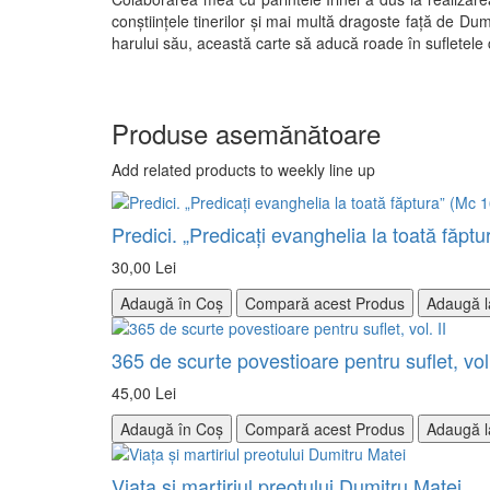
conştiinţele tinerilor şi mai multă dragoste faţă de D
harului său, această carte să aducă roade în sufletele c
Produse asemănătoare
Add related products to weekly line up
Predici. „Predicaţi evanghelia la toată făpt
30,00 Lei
Adaugă în Coș
Compară acest Produs
Adaugă l
365 de scurte povestioare pentru suflet, vol.
45,00 Lei
Adaugă în Coș
Compară acest Produs
Adaugă l
Viaţa şi martiriul preotului Dumitru Matei