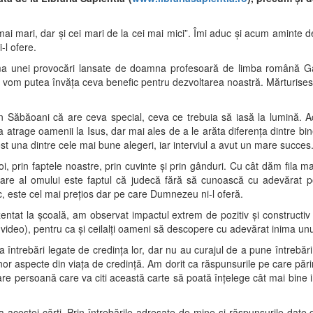
mai mari, dar şi cei mari de la cei mai mici”. Îmi aduc şi acum aminte de 
-l ofere.
rma unei provocări lansate de doamna profesoară de limba română G
 vom putea învăţa ceva benefic pentru dezvoltarea noastră. Mărturisesc
in Săbăoani că are ceva special, ceva ce trebuia să iasă la lumină.
 a atrage oamenii la Isus, dar mai ales de a le arăta diferenţa dintre bi
ost una dintre cele mai bune alegeri, iar interviul a avut un mare succes
, prin faptele noastre, prin cuvinte şi prin gânduri. Cu cât dăm fila
 mare al omului este faptul că judecă fără să cunoască cu adevărat p
, este cel mai preţios dar pe care Dumnezeu ni-l oferă.
zentat la şcoală, am observat impactul extrem de pozitiv şi constructiv
video), pentru ca şi ceilalţi oameni să descopere cu adevărat inima unui
 întrebări legate de credinţa lor, dar nu au curajul de a pune întrebări
 unor aspecte din viaţa de credinţă. Am dorit ca răspunsurile pe care părin
 fiecare persoană care va citi această carte să poată înţelege cât mai bi
a acestei cărţi. Prin întrebările adresate de mine şi răspunsurile dat