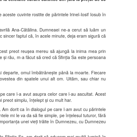
aceste cuvinte rostite de părintele Irinel-Iosif Iosub în
avrilă Ana-Cătălina. Dumneaei ne-a cerut să luăm un
 sincer faptul că, în acele minute, deja eram sigură că
 Acest preot reuşea mereu să ajungă la inima mea prin
ne şi rău, m-a făcut să cred că Sfinţia Sa este persoana
.
 mai departe, omul îmbătrâneşte până la moarte. Fiecare
ovestea din spatele unui alt om. Uităm, sau chiar nu
 pe care l-a avut asupra celor care l-au ascultat. Acest
 preot simplu, înţelept şi cu mult har.
. Am dorit ca în dialogul pe care l-am avut cu părintele
tele mi le va da să fie simple, pe înţelesul tuturor, fără
ne importanţa unei vieţi trăite în Dumnezeu, cu Dumnezeu
e de Sfinţia Sa, am dorit să aducem mai multă lumină în