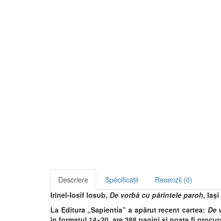
Descriere
Specificații
Recenzii (0)
Irinel-Iosif Iosub,
De vorbă cu părintele paroh
, Iaș
La Editura „Sapientia” a apărut recent
cartea:
De v
în formatul 14×20, are 388 pagini şi poate fi procura