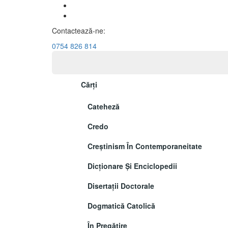
Contactează-ne:
0754 826 814
Cărți
Cateheză
Credo
Creștinism În Contemporaneitate
Dicționare Și Enciclopedii
Disertații Doctorale
Dogmatică Catolică
În Pregătire