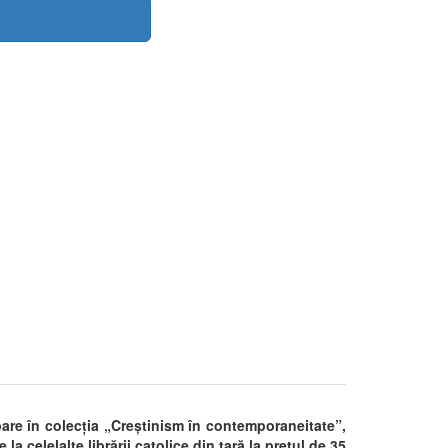
apare în colecția „Creștinism în contemporaneitate”,
 la celelalte librării catolice din țară la prețul de 35