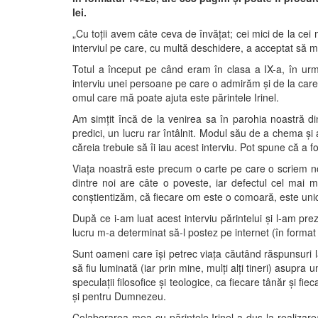
lei.
„Cu toţii avem câte ceva de învăţat; cei mici de la cei 
interviul pe care, cu multă deschidere, a acceptat să mi
Totul a început pe când eram în clasa a IX-a, în u
interviu unei persoane pe care o admirăm şi de la care
omul care mă poate ajuta este părintele Irinel.
Am simţit încă de la venirea sa în parohia noastră d
predici, un lucru rar întâlnit. Modul său de a chema şi
căreia trebuie să îi iau acest interviu. Pot spune că a f
Viaţa noastră este precum o carte pe care o scriem noi
dintre noi are câte o poveste, iar defectul cel mai
conştientizăm, că fiecare om este o comoară, este unic
După ce i-am luat acest interviu părintelui şi l-am pre
lucru m-a determinat să-l postez pe internet (în format 
Sunt oameni care îşi petrec viaţa căutând răspunsuri la
să fiu luminată (iar prin mine, mulţi alţi tineri) asupra
speculaţii filosofice şi teologice, ca fiecare tânăr şi
şi pentru Dumnezeu.
Colaborarea mea cu părintele Irinel a dus la realizare