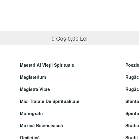
0
Coș
0,00 Lei
Maeştri Ai Vieţii Spirituale
Poezie
Magisterium
Rugăci
Magistra Vitae
Rugăci
Mici Tratate De Spiritualitate
Sfânta
Monografii
Spiritu
Muzică Bisericească
Studi
Omiletică
Studii