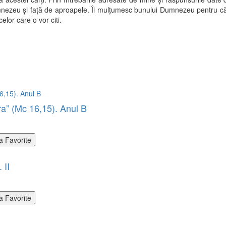
umnezeu şi faţă de aproapele. Îi mulţumesc bunului Dumnezeu pentru că m
elor care o vor citi.
ura” (Mc 16,15). Anul B
a Favorite
 II
a Favorite