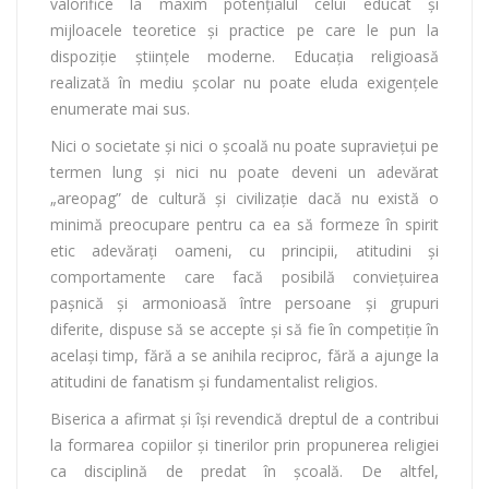
valorifice la maxim potențialul celui educat și
mijloacele teoretice și practice pe care le pun la
dispoziție științele moderne. Educația religioasă
realizată în mediu școlar nu poate eluda exigențele
enumerate mai sus.
Nici o societate şi nici o şcoală nu poate supraviețui pe
termen lung şi nici nu poate deveni un adevărat
„areopag” de cultură şi civilizaţie dacă nu există o
minimă preocupare pentru ca ea să formeze în spirit
etic adevăraţi oameni, cu principii, atitudini şi
comportamente care facă posibilă convieţuirea
paşnică şi armonioasă între persoane şi grupuri
diferite, dispuse să se accepte şi să fie în competiţie în
acelaşi timp, fără a se anihila reciproc, fără a ajunge la
atitudini de fanatism şi fundamentalist religios.
Biserica a afirmat şi îşi revendică dreptul de a contribui
la formarea copiilor şi tinerilor prin propunerea religiei
ca disciplină de predat în şcoală. De altfel,