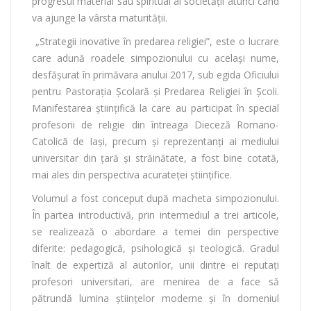
progresul material sau spiritual al societăţii atunci când
va ajunge la vârsta maturităţii.
„Strategii inovative în predarea religiei”, este o lucrare
care adună roadele simpozionului cu același nume,
desfășurat în primăvara anului 2017, sub egida Oficiului
pentru Pastorația Școlară și Predarea Religiei în Școli.
Manifestarea științifică la care au participat în special
profesorii de religie din întreaga Dieceză Romano-
Catolică de Iași, precum și reprezentanți ai mediului
universitar din țară și străinătate, a fost bine cotată,
mai ales din perspectiva acurateței științifice.
Volumul a fost conceput după macheta simpozionului.
În partea introductivă, prin intermediul a trei articole,
se realizează o abordare a temei din perspective
diferite: pedagogică, psihologică și teologică. Gradul
înalt de expertiză al autorilor, unii dintre ei reputați
profesori universitari, are menirea de a face să
pătrundă lumina științelor moderne și în domeniul