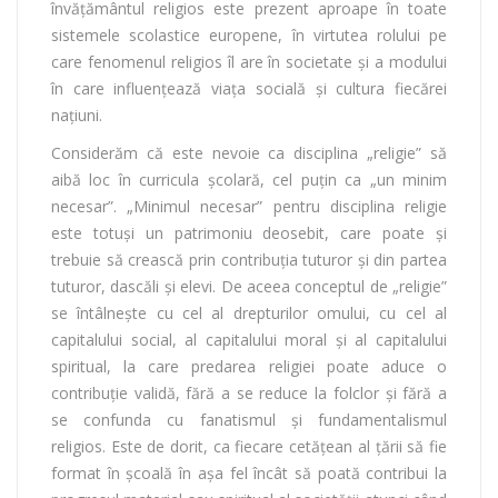
învăţământul religios este prezent aproape în toate
sistemele scolastice europene, în virtutea rolului pe
care fenomenul religios îl are în societate şi a modului
în care influenţează viaţa socială şi cultura fiecărei
naţiuni.
Considerăm că este nevoie ca disciplina „religie” să
aibă loc în curricula şcolară, cel puţin ca „un minim
necesar”. „Minimul necesar” pentru disciplina religie
este totuşi un patrimoniu deosebit, care poate şi
trebuie să crească prin contribuția tuturor şi din partea
tuturor, dascăli şi elevi. De aceea conceptul de „religie”
se întâlneşte cu cel al drepturilor omului, cu cel al
capitalului social, al capitalului moral şi al capitalului
spiritual, la care predarea religiei poate aduce o
contribuţie validă, fără a se reduce la folclor și fără a
se confunda cu fanatismul şi fundamentalismul
religios. Este de dorit, ca fiecare cetățean al ţării să fie
format în şcoală în aşa fel încât să poată contribui la