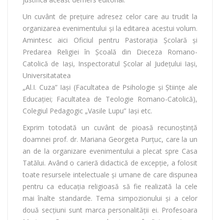
Un cuvânt de prețuire adresez celor care au trudit la
organizarea evenimentului și la editarea acestui volum.
Amintesc aici Oficiul pentru Pastorația Școlară și
Predarea Religiei în Școală din Dieceza Romano-
Catolică de Iași, Inspectoratul Școlar al Județului Iași,
Universitatatea
„Al.I. Cuza” Iași (Facultatea de Psihologie și Științe ale
Educației; Facultatea de Teologie Romano-Catolică),
Colegiul Pedagogic „Vasile Lupu” Iași etc.
Exprim totodată un cuvânt de pioasă recunoștință
doamnei prof. dr. Mariana Georgeta Purțuc, care la un
an de la organizare evenimentului a plecat spre Casa
Tatălui. Având o carieră didactică de excepție, a folosit
toate resursele intelectuale și umane de care dispunea
pentru ca educația religioasă să fie realizată la cele
mai înalte standarde. Tema simpozionului și a celor
două secțiuni sunt marca personalității ei. Profesoara