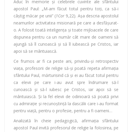
Aduc în memorie şi celebrele cuvinte ale sfântului
apostol Paul: „M-am făcut totul pentru toţi, ca să-i
câştig măcar pe unii” (
1Cor
9,22). Aşa descria apostolul
neamurilor activitatea misionară pe care a desfășurat-
o. A folosit toată inteligența și toate mijloacele de care
dispunea pentru ca un număr cât mare de oameni să
ajungă să îl cunoască și să îl iubească pe Cristos, iar
apoi să se mântuiască.
Ce frumos ar fi ca peste ani, privindu-și retrospectiv
viața, profesorii de religie să-și poată repeta afirmația
sfântului Paul, mărturisind că și ei au făcut totul pentru
ca elevii pe care i-au avut spre îndrumare să-l
cunoască și să-l iubesc pe Cristos, iar apoi să se
mântuiască. Şi la fel elevii de odinioară să poată privi
cu admiraţie şi recunoştinţă la dascălii care i-au format
pentru viaţă, pentru o profesie, pentru a fi oameni…
Analizată în cheie pedagogică, afirmația sfântului
apostol Paul invită profesorul de religie la folosirea, pe