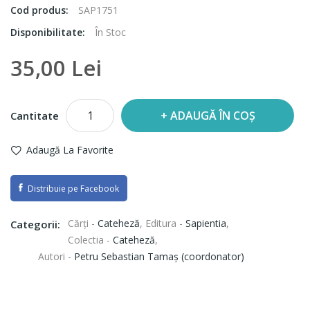
Cod produs:
SAP1751
Disponibilitate:
În Stoc
35,00 Lei
ADAUGĂ ÎN COȘ
Cantitate
Adaugă La Favorite
Distribuie pe Facebook
Cărți -
Cateheză
,
Editura -
Sapientia
,
Categorii:
Colectia -
Cateheză
,
Autori -
Petru Sebastian Tamaş (coordonator)