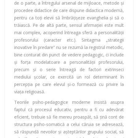
de o parte, a întregului arsenal de mijloace, metode și
procedee didactice de care dispune didactica modernă,
pentru ca toți elevii să îmbrățișeze evanghelia și să o
trăiască. Pe de altă parte, sensul afirmației este mult
mai complex, acoperind întreaga sferă a personalității
profesorului (caracter etc.). Sintagma „strategii
inovative în predare” nu se rezumă la registrul metodic,
bine conturat din punct de vedere pedagogic, ci include
și forța modelatoare a personalității profesorului,
precum și o serie întreagă de factori extrinseci
mediului școlar, ce exercită un rol determinant în
percepția pe care elevul și-o formează cu privire la
viața religioasă.
Teoriile psiho-pedagogice moderne insistă asupra
faptul că procesul educativ, pentru a fi cu adevărat
eficient, trebuie să fie mereu proaspăt, să țină cont de
structura psiho-somatică a celui căruia se adresează,
să răspundă nevoilor și așteptărilor grupului social, să