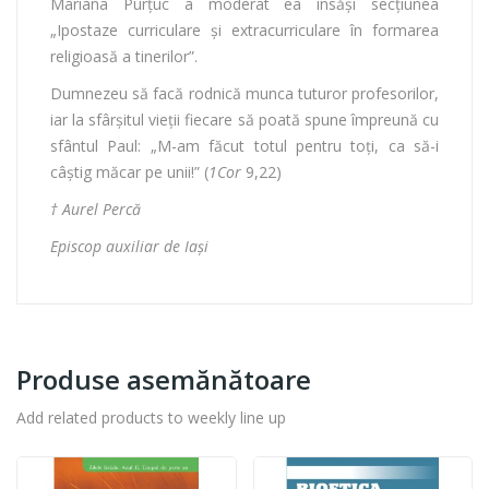
Mariana Purțuc a moderat ea însăși secțiunea
„Ipostaze curriculare și extracurriculare în formarea
religioasă a tinerilor”.
Dumnezeu să facă rodnică munca tuturor profesorilor,
iar la sfârșitul vieții fiecare să poată spune împreună cu
sfântul Paul: „M-am făcut totul pentru toţi, ca să-i
câştig măcar pe unii!” (
1Cor
9,22)
† Aurel Percă
Episcop auxiliar de Iași
Produse asemănătoare
Add related products to weekly line up