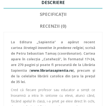
DESCRIERE
SPECIFICAȚII
RECENZII (0)
La Editura „Sapientia” a apărut recent
cartea
Strategii inovative în predarea religiei
, scrisă
de Petru Sebastian Tamaş (coordonator). Cartea
apare în colecția „Cateheză”, în formatul 17×24,
are 270 pagini şi poate fi procurată de la Librăria
Sapientia (
www.librariasapientia.ro
), precum şi
de la celelalte librării catolice din țara la prețul
de 35 lei.
Cred că fiecare profesor sau educator a simţit ce
înseamnă a intra în sintonie cu elevii, atunci când,
făcând apelul în clasă, i-a privit pe elevi direct în ochi,