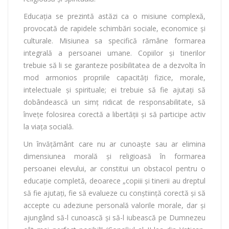
Educaţia se prezintă astăzi ca o misiune complexă,
provocată de rapidele schimbări sociale, economice şi
culturale. Misiunea sa specifică rămâne formarea
integrală a persoanei umane. Copiilor şi tinerilor
trebuie să li se garanteze posibilitatea de a dezvolta în
mod armonios propriile capacităţi fizice, morale,
intelectuale şi spirituale; ei trebuie să fie ajutaţi să
dobândească un simţ ridicat de responsabilitate, să
înveţe folosirea corectă a libertăţii şi să participe activ
la viaţa socială.
Un învăţământ care nu ar cunoaşte sau ar elimina
dimensiunea morală şi religioasă în formarea
persoanei elevului, ar constitui un obstacol pentru o
educaţie completă, deoarece „copiii şi tinerii au dreptul
să fie ajutaţi, fie să evalueze cu conştiinţă corectă şi să
accepte cu adeziune personală valorile morale, dar şi
ajungând să-l cunoască şi să-l iubească pe Dumnezeu