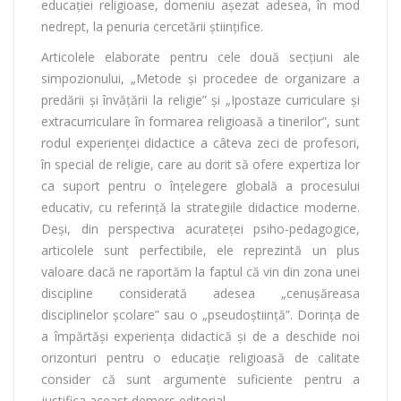
educației religioase, domeniu așezat adesea, în mod
nedrept, la penuria cercetării științifice.
Articolele elaborate pentru cele două secțiuni ale
simpozionului, „Metode și procedee de organizare a
predării și învățării la religie” și „Ipostaze curriculare și
extracurriculare în formarea religioasă a tinerilor”, sunt
rodul experienței didactice a câteva zeci de profesori,
în special de religie, care au dorit să ofere expertiza lor
ca suport pentru o înțelegere globală a procesului
educativ, cu referință la strategiile didactice moderne.
Deși, din perspectiva acurateței psiho-pedagogice,
articolele sunt perfectibile, ele reprezintă un plus
valoare dacă ne raportăm la faptul că vin din zona unei
discipline considerată adesea „cenușăreasa
disciplinelor școlare” sau o „pseudoștiință”. Dorința de
a împărtăși experiența didactică și de a deschide noi
orizonturi pentru o educație religioasă de calitate
consider că sunt argumente suficiente pentru a
justifica aceast demers editorial.