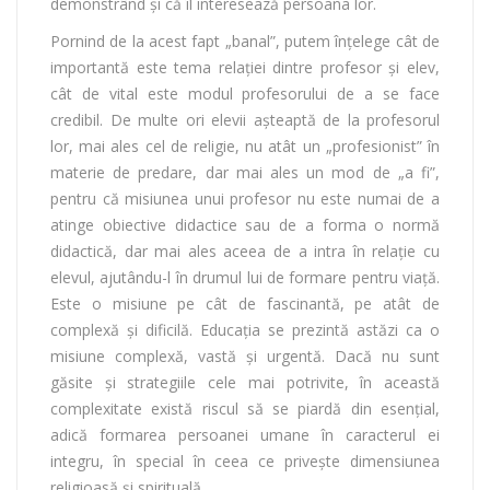
demonstrând şi că îl interesează persoana lor.
Pornind de la acest fapt „banal”, putem înțelege cât de
importantă este tema relaţiei dintre profesor şi elev,
cât de vital este modul profesorului de a se face
credibil. De multe ori elevii aşteaptă de la profesorul
lor, mai ales cel de religie, nu atât un „profesionist” în
materie de predare, dar mai ales un mod de „a fi”,
pentru că misiunea unui profesor nu este numai de a
atinge obiective didactice sau de a forma o normă
didactică, dar mai ales aceea de a intra în relaţie cu
elevul, ajutându-l în drumul lui de formare pentru viaţă.
Este o misiune pe cât de fascinantă, pe atât de
complexă şi dificilă. Educaţia se prezintă astăzi ca o
misiune complexă, vastă şi urgentă. Dacă nu sunt
găsite şi strategiile cele mai potrivite, în această
complexitate există riscul să se piardă din esenţial,
adică formarea persoanei umane în caracterul ei
integru, în special în ceea ce priveşte dimensiunea
religioasă şi spirituală.