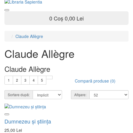
0
Coș
0,00 Lei
Claude Allègre
Claude Allègre
Claude Allègre
1
2
3
4
5
Compară produse (0)
Sortare după:
Afișare:
Dumnezeu şi ştiinţa
25,00 Lei