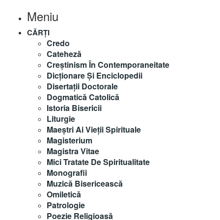
Meniu
CĂRȚI
Credo
Cateheză
Creștinism În Contemporaneitate
Dicționare Și Enciclopedii
Disertații Doctorale
Dogmatică Catolică
Istoria Bisericii
Liturgie
Maeştri Ai Vieţii Spirituale
Magisterium
Magistra Vitae
Mici Tratate De Spiritualitate
Monografii
Muzică Bisericească
Omiletică
Patrologie
Poezie Religioasă