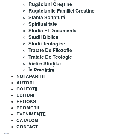
Rugăciuni Creştine
Rugăciunile Familiei Creștine
Sfânta Scriptură
Spiritualitate
Studia Et Documenta
Studii Biblice
Studii Teologice
Tratate De Filozofie
Tratate De Teologie
Vieţile Sfinţilor
În Pregătire
NOI APARITII
AUTORI
COLECȚII
EDITURI
EBOOKS
PROMOȚII
EVENIMENTE
CATALOG
CONTACT