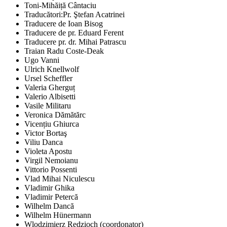
Toni-Mihăiță Cântaciu
Traducători:Pr. Ştefan Acatrinei
Traducere de Ioan Bisog
Traducere de pr. Eduard Ferent
Traducere pr. dr. Mihai Patrascu
Traian Radu Coste-Deak
Ugo Vanni
Ulrich Knellwolf
Ursel Scheffler
Valeria Gherguț
Valerio Albisetti
Vasile Militaru
Veronica Dămătărc
Vicențiu Ghiurca
Victor Bortaş
Viliu Danca
Violeta Apostu
Virgil Nemoianu
Vittorio Possenti
Vlad Mihai Niculescu
Vladimir Ghika
Vladimir Petercă
Wilhelm Dancă
Wilhelm Hünermann
Wlodzimierz Redzioch (coordonator)