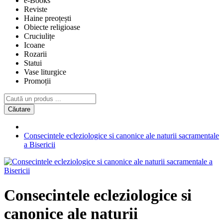
e-Books
Reviste
Haine preoțești
Obiecte religioase
Cruciulițe
Icoane
Rozarii
Statui
Vase liturgice
Promoții
Căutare
Consecintele ecleziologice si canonice ale naturii sacramentale
a Bisericii
Consecintele ecleziologice si
canonice ale naturii