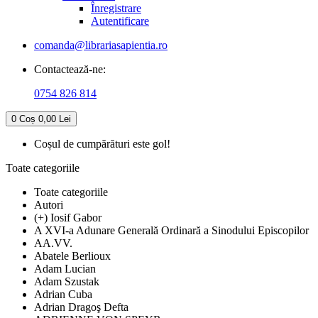
Înregistrare
Autentificare
comanda@librariasapientia.ro
Contactează-ne:
0754 826 814
0
Coș
0,00 Lei
Coșul de cumpărături este gol!
Toate categoriile
Toate categoriile
Autori
(+) Iosif Gabor
A XVI-a Adunare Generală Ordinară a Sinodului Episcopilor
AA.VV.
Abatele Berlioux
Adam Lucian
Adam Szustak
Adrian Cuba
Adrian Dragoş Defta