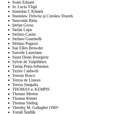
Soare Eduard
Sr. Lucia Vîrgă
Stanislau J. Klimek
Stanislaw Dziwisz şi Czeslaw Drazek
Stawomir Biela
Ştefan Grosu
Stefan Lupu
Stefano Casini
Stefano Guarinelli
Stefano Pagazzi
Sue Ellen Browder
Surorile Lauretane
Suzel Denis Bourgerie
Sylvie de Vulpillières
Tamaş Petru-Sebastian
Taylor Caldwell
Teresio Bosco
Tereza de Lisieux
Tereza Sinigalia
THOMAS a. KEMPIS
Thomas Merton
Thomas Römer
Thomas Söding
Timothy M. Gallagher OMV
Tomáš Špidlík