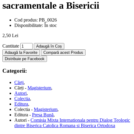
sacramentale a Bisericii
Cod produs:
PB_0026
Disponibilitate:
În stoc
2,50 Lei
Cantitate
Adaugă în Coș
Adaugă la Favorite
Compară acest Produs
Distribuie pe Facebook
Categorii:
Cărți
,
Cărți -
Magisterium
,
Autori
,
Colectia
,
Editura
,
Colectia -
Magisterium
,
Editura -
Presa Bună
,
Autori -
Comisia Mixta Internationala pentru Dialog Teologic
dintre Biserica Catolica Romana si Biserica Ortodoxa