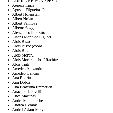
ADRIENNE VON SPEYR
Agneza Ilinca
Agustin Filgueiras Pita
Albert Holenstein
Albert Nolan
Albert Vanhoye
Alberto Soggin
Alessandro Pronzato
Alfons Maria de Liguori
Alois Bisoc
Alois Bișoc (coord)
Alois Bulai
Alois Moraru
Alois Moraru – Iosif Rachiteanu
Alois Tinti
Amedeo Alexandre
Amedeo Cencini
Ana Boariu
Ana Doboș
Ana Ecaterina Emmerich
Anacleto Iacovelli
Anca Mărtinaş
André Manaranche
Andrea Gemma
Andrei Adam-Motyka