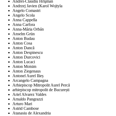
Andrei-Claudiu Hrişman
Andrzej Javien (Karol Wojtyla
Angelo Comastri
Angelo Scola
Anna Cappella
Anna Carfora
Anna-Mária Orbán
Anselm Grün
Anton Budau
Anton Cosa
Anton Dancă
Anton Despinescu
Anton Durcovici
Anton Lucaci
Anton Moisim
Anton Ziegenaus
Antonel Aurel Ilieș
Arcangelo Campagna
Arhiepiscop Mitropolit Aurel Percă
arhiepiscop mitropolit de București
Ariel Alvarez Valdes
Arnaldo Pangrazzi
Arturo Mari
Astrid Cambose
Atanasiu de Alexandria