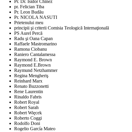
Pr. Dr. Isidor Chinez
pr. Felician Tiba
Pr. Leon Budău
Pr. NICOLA NASUTI
Prietenului meu
principii şi criterii Comisia Teologică Internaţională
PS Aurel Percă
Radu şi Oana Capan
Raffaele Mastromarino
Ramona Ciobanu
Raniero Cantalamessa
Raymond E. Brown
Raymond E.Brown
Raymund Netzhammer
Regina Mengheriş
Reinhard Marx
Renato Buzzonetti
Rene Laurentin
Rinaldo Fabris
Robert Royal
Robert Sarah
Robert Więcek
Roberto Coggi
Rodolfo Doni
Rogelio García Mateo