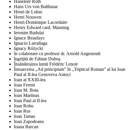
Hanelore Roth
Hans Urs von Balthasar
Henri de Lubac
Henri Nouwen
Henri-Dominique Lacordaire
Henry Edward card. Manning
Ieronim Budulai
Ignace Beaufays
Ignacio Larrañaga
Ignacy Różycki
în colaborare cu profesor dr. Arnold Angenendt
îngrijită de Fabian Doboş
Însănătoșirea lumii Frédéric Lenoir
Întoarcerea „Ad principium” în „Tripticul Roman” al lui Ioan
Paul al II-lea Genoveva Antoci
Ioan al XXIII-lea
Ioan Ferent
Ioan M. Bota
Ioan Martinas
Ioan Paul al II-lea
Ioan Robu
Ioan Rus
Ioan Tamas
Ioan Zapodeanu
Ioana Barcan