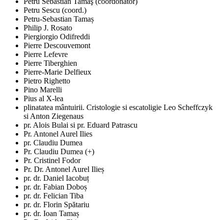
Petru Sebastian Tamaş (coordonator)
Petru Sescu (coord.)
Petru-Sebastian Tamaș
Philip J. Rosato
Piergiorgio Odifreddi
Pierre Descouvemont
Pierre Lefevre
Pierre Tiberghien
Pierre-Marie Delfieux
Pietro Righetto
Pino Marelli
Pius al X-lea
plinatatea mântuirii. Cristologie si escatoligie Leo Scheffczyk
si Anton Ziegenaus
pr. Alois Bulai si pr. Eduard Patrascu
Pr. Antonel Aurel Ilies
pr. Claudiu Dumea
Pr. Claudiu Dumea (+)
Pr. Cristinel Fodor
Pr. Dr. Antonel Aurel Ilieș
pr. dr. Daniel Iacobuț
pr. dr. Fabian Doboș
pr. dr. Felician Tiba
pr. dr. Florin Spătariu
pr. dr. Ioan Tamaș