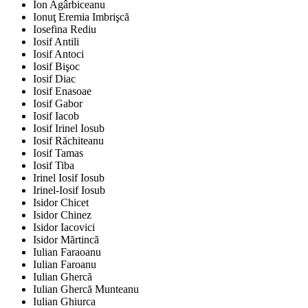
Ion Agârbiceanu
Ionuţ Eremia Imbrişcă
Iosefina Rediu
Iosif Antili
Iosif Antoci
Iosif Bişoc
Iosif Diac
Iosif Enasoae
Iosif Gabor
Iosif Iacob
Iosif Irinel Iosub
Iosif Răchiteanu
Iosif Tamas
Iosif Tiba
Irinel Iosif Iosub
Irinel-Iosif Iosub
Isidor Chicet
Isidor Chinez
Isidor Iacovici
Isidor Mărtincă
Iulian Faraoanu
Iulian Faroanu
Iulian Ghercă
Iulian Ghercă Munteanu
Iulian Ghiurca