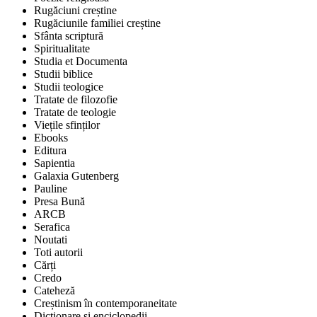
Rugăciuni creștine
Rugăciunile familiei creștine
Sfânta scriptură
Spiritualitate
Studia et Documenta
Studii biblice
Studii teologice
Tratate de filozofie
Tratate de teologie
Viețile sfinților
Ebooks
Editura
Sapientia
Galaxia Gutenberg
Pauline
Presa Bună
ARCB
Serafica
Noutati
Toti autorii
Cărți
Credo
Cateheză
Creștinism în contemporaneitate
Dicționare și enciclopedii