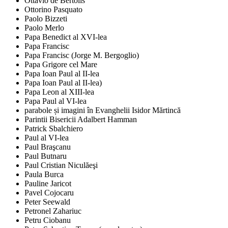
Ottavio de Bertolis
Ottorino Pasquato
Paolo Bizzeti
Paolo Merlo
Papa Benedict al XVI-lea
Papa Francisc
Papa Francisc (Jorge M. Bergoglio)
Papa Grigore cel Mare
Papa Ioan Paul al II-lea
Papa Ioan Paul al II-lea)
Papa Leon al XIII-lea
Papa Paul al VI-lea
parabole și imagini în Evanghelii Isidor Mărtincă
Parintii Bisericii Adalbert Hamman
Patrick Sbalchiero
Paul al VI-lea
Paul Braşcanu
Paul Butnaru
Paul Cristian Niculăeşi
Paula Burca
Pauline Jaricot
Pavel Cojocaru
Peter Seewald
Petronel Zahariuc
Petru Ciobanu