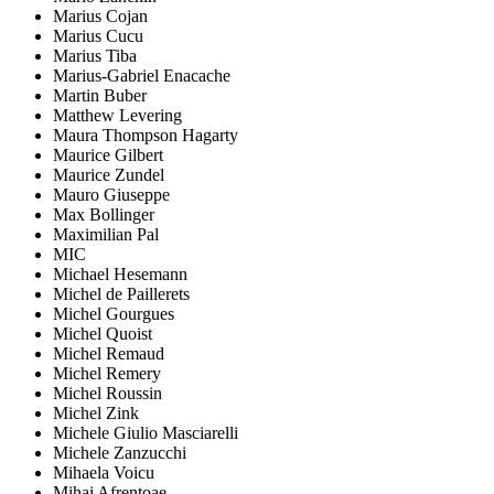
Marius Cojan
Marius Cucu
Marius Tiba
Marius-Gabriel Enacache
Martin Buber
Matthew Levering
Maura Thompson Hagarty
Maurice Gilbert
Maurice Zundel
Mauro Giuseppe
Max Bollinger
Maximilian Pal
MIC
Michael Hesemann
Michel de Paillerets
Michel Gourgues
Michel Quoist
Michel Remaud
Michel Remery
Michel Roussin
Michel Zink
Michele Giulio Masciarelli
Michele Zanzucchi
Mihaela Voicu
Mihai Afrențoae