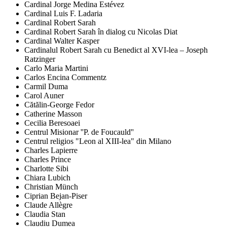
Cardinal Jorge Medina Estévez
Cardinal Luis F. Ladaria
Cardinal Robert Sarah
Cardinal Robert Sarah în dialog cu Nicolas Diat
Cardinal Walter Kasper
Cardinalul Robert Sarah cu Benedict al XVI-lea – Joseph
Ratzinger
Carlo Maria Martini
Carlos Encina Commentz
Carmil Duma
Carol Auner
Cătălin-George Fedor
Catherine Masson
Cecilia Beresoaei
Centrul Misionar ''P. de Foucauld''
Centrul religios "Leon al XIII-lea" din Milano
Charles Lapierre
Charles Prince
Charlotte Sibi
Chiara Lubich
Christian Münch
Ciprian Bejan-Piser
Claude Allègre
Claudia Stan
Claudiu Dumea