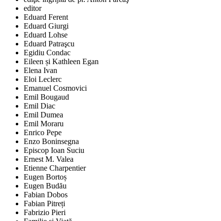
editor
Eduard Ferent
Eduard Giurgi
Eduard Lohse
Eduard Patraşcu
Egidiu Condac
Eileen și Kathleen Egan
Elena Ivan
Eloi Leclerc
Emanuel Cosmovici
Emil Bougaud
Emil Diac
Emil Dumea
Emil Moraru
Enrico Pepe
Enzo Boninsegna
Episcop Ioan Suciu
Ernest M. Valea
Etienne Charpentier
Eugen Bortoș
Eugen Budău
Fabian Dobos
Fabian Pitreți
Fabrizio Pieri