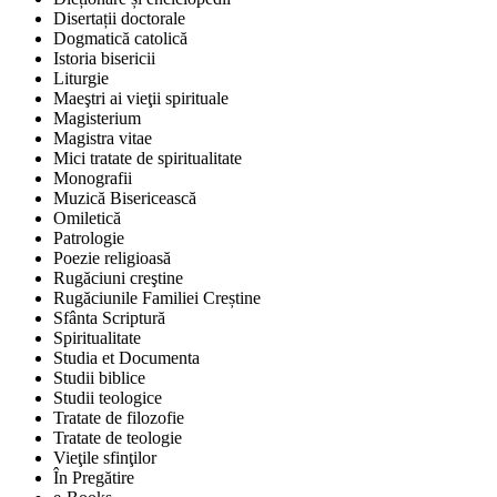
Disertații doctorale
Dogmatică catolică
Istoria bisericii
Liturgie
Maeştri ai vieţii spirituale
Magisterium
Magistra vitae
Mici tratate de spiritualitate
Monografii
Muzică Bisericească
Omiletică
Patrologie
Poezie religioasă
Rugăciuni creştine
Rugăciunile Familiei Creștine
Sfânta Scriptură
Spiritualitate
Studia et Documenta
Studii biblice
Studii teologice
Tratate de filozofie
Tratate de teologie
Vieţile sfinţilor
În Pregătire