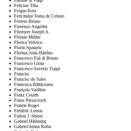
Familie și Viaţă
Felician Tiba
Fergus Kerr
Fericitului Toma de Celano
Ferrero Bruno
Fiorenzo Angelini
Fitzmyer Joseph A.
Florian Müller
Florica Velescu
Florin Spatariu
Florina-Aida Bătrînu
Francesco Faà di Bruno
Francesco Gioia
Francesco Saverio Toppi
Francisc
Francisc de Sales
Francisca Băltăceanu
François Varillon
Franz Courth
Franz Pieszczoch
Fratele Roger
Frédéric Lenoir
Fulton J. Sheen
Gabriel Hălănduţ
Gabriel-Iulian Robu