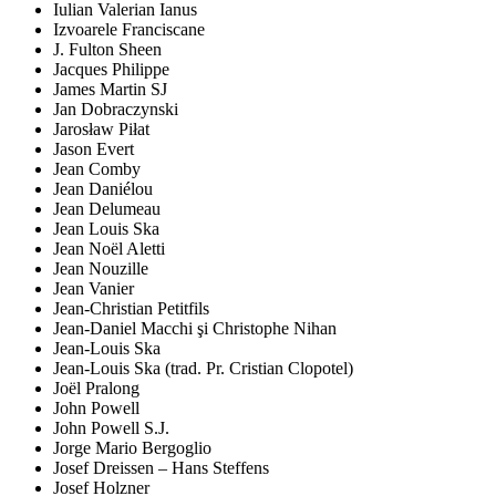
Iulian Valerian Ianus
Izvoarele Franciscane
J. Fulton Sheen
Jacques Philippe
James Martin SJ
Jan Dobraczynski
Jarosław Piłat
Jason Evert
Jean Comby
Jean Daniélou
Jean Delumeau
Jean Louis Ska
Jean Noël Aletti
Jean Nouzille
Jean Vanier
Jean-Christian Petitfils
Jean-Daniel Macchi şi Christophe Nihan
Jean-Louis Ska
Jean-Louis Ska (trad. Pr. Cristian Clopotel)
Joël Pralong
John Powell
John Powell S.J.
Jorge Mario Bergoglio
Josef Dreissen – Hans Steffens
Josef Holzner