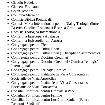
Claudiu Nedelciu
Clemens Brentano
Cojan Teodora
Columba Marmion
Comisia Biblică Pontificală
Comisia Mixta Internationala pentru Dialog Teologic dintre
Biserica Catolica Romana si Biserica Ortodoxa
Comisia Teologică Internaţională
Conferința Episcopală Austriacă
Conferința Episcopilor din Austria
Congregatia pentru Cler
Congregația pentru Cultul Divin
Congregaţia pentru Cultul Divin şi Disciplina Sacramentelor
Congregaţia pentru Doctrina Credinţei
Congregația pentru Doctrina Credinței / Comisia Teologică
Internaţională
Congregaţia pentru Educaţia Catolică
Congregatia pentru Institutele de Viata Consacrata si
Societatile de Viata Apostolica
Congregatia pentru Institutele de Viata Consacrata si
Societatile de Viata Consacrata
Consiliul Pontifical pentru Dreptate si Pace
Consiliul Pontifical pentru Familie
Consiliul Pontifical pentru Lucrătorii Sanitari (Pentru
Pastorația Sănătății)