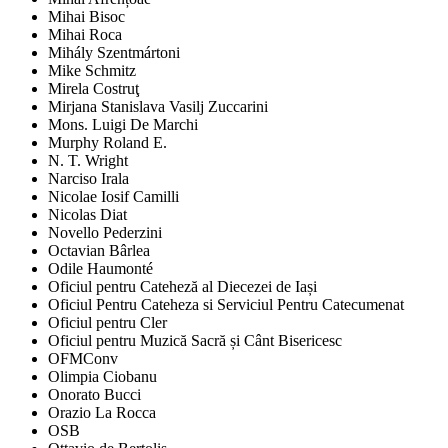
Mihai Bisoc
Mihai Roca
Mihály Szentmártoni
Mike Schmitz
Mirela Costruţ
Mirjana Stanislava Vasilj Zuccarini
Mons. Luigi De Marchi
Murphy Roland E.
N. T. Wright
Narciso Irala
Nicolae Iosif Camilli
Nicolas Diat
Novello Pederzini
Octavian Bârlea
Odile Haumonté
Oficiul pentru Cateheză al Diecezei de Iași
Oficiul Pentru Cateheza si Serviciul Pentru Catecumenat
Oficiul pentru Cler
Oficiul pentru Muzică Sacră și Cânt Bisericesc
OFMConv
Olimpia Ciobanu
Onorato Bucci
Orazio La Rocca
OSB