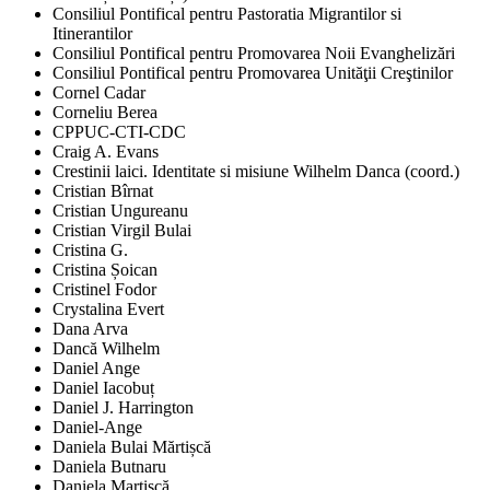
Consiliul Pontifical pentru Pastoratia Migrantilor si
Itinerantilor
Consiliul Pontifical pentru Promovarea Noii Evanghelizări
Consiliul Pontifical pentru Promovarea Unităţii Creştinilor
Cornel Cadar
Corneliu Berea
CPPUC-CTI-CDC
Craig A. Evans
Crestinii laici. Identitate si misiune Wilhelm Danca (coord.)
Cristian Bîrnat
Cristian Ungureanu
Cristian Virgil Bulai
Cristina G.
Cristina Șoican
Cristinel Fodor
Crystalina Evert
Dana Arva
Dancă Wilhelm
Daniel Ange
Daniel Iacobuț
Daniel J. Harrington
Daniel-Ange
Daniela Bulai Mărtișcă
Daniela Butnaru
Daniela Martișcă