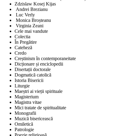
Zdzislaw Kosej Kijas
Andrei Brezianu
Luc Verly
Monica Broșteanu
Virginia Zeani
Cele mai vandute
Colectia
În Pregătire
Cateheză
Credo
Creștinism în contemporaneitate
Dicționare și enciclopedii
Disertații doctorale
Dogmatică catolică
Istoria Bisericii
Liturgie
Maeștri ai vieții spirituale
Magisterium
Magistra vitae
Mici tratate de spiritualitate
Monografii
Muzică bisericească
Omiletică
Patrologie
Poezie religioasă