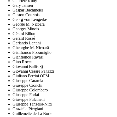
Gabriele Kuby
Gary Jansen
Gaspar Bachmeier
Gaston Courtois
Georg von Lengerke
George M. Nicoară
Georges Minois
Gérard Billon
Gérard Rossé
Gerlando Lentini
Gheorghe M. Nicoară
Gianfranco Pizzamiglio
Gianfranco Ravasi
Gino Rocca
Giovanni Ballis Sj
Giovanni Cesare Pagazzi
Giuliano Ferrini OFM
Giuseppe Caramia
Giuseppe Cionchi
Giuseppe Colombero
Giuseppe Forlai
Giuseppe Pulcinelli
Giuseppe Tanzella-Nitti
Graziella Piergiani
Guillemette de La Borie