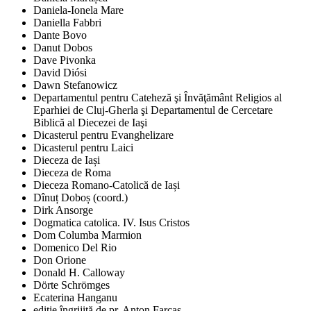
Daniela-Ionela Mare
Daniella Fabbri
Dante Bovo
Danut Dobos
Dave Pivonka
David Diósi
Dawn Stefanowicz
Departamentul pentru Cateheză şi Învăţământ Religios al
Eparhiei de Cluj-Gherla şi Departamentul de Cercetare
Biblică al Diecezei de Iaşi
Dicasterul pentru Evanghelizare
Dicasterul pentru Laici
Dieceza de Iași
Dieceza de Roma
Dieceza Romano-Catolică de Iași
Dînuț Doboș (coord.)
Dirk Ansorge
Dogmatica catolica. IV. Isus Cristos
Dom Columba Marmion
Domenico Del Rio
Don Orione
Donald H. Calloway
Dörte Schrömges
Ecaterina Hanganu
ediţie îngrijită de pr. Anton Farcaş