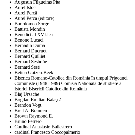
Augustin Filgueiras Pita
Aurel Istoc
Aurel Percă
Aurel Perca (editore)
Bartolomeo Sorge
Battista Mondin
Benedict al XVI-lea
Benone Lucaci
Bernadin Duma
Bernard Ducruet
Bernard Quilliet
Bernard Sesboüé
Bernard Sesé
Betina Gotzen-Beek
Biserica Romano-Catolica din România în timpul Prigoanei
Comuniste (1948-1989) Comisia Nationala de studiere a
Istoriei Bisericii Catolice din România
Blaj Ursache
Bogdan Emilian Balaşcă
Brandon Vogt
Brett A. Brannen
Brown Raymond E.
Bruno Ferrero
Cardinal Anastasio Ballestrero
cardinal Francesco Coccopalmerio