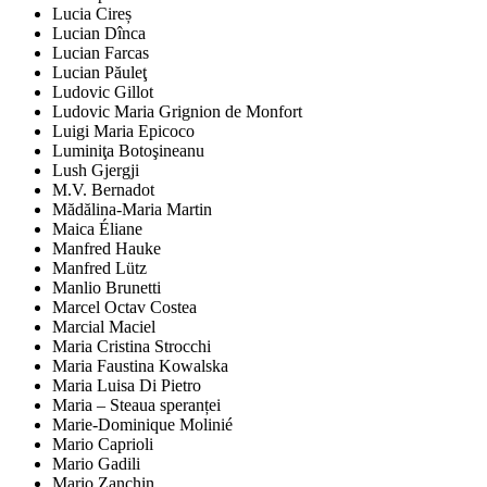
Lucia Cireș
Lucian Dînca
Lucian Farcas
Lucian Păuleţ
Ludovic Gillot
Ludovic Maria Grignion de Monfort
Luigi Maria Epicoco
Luminiţa Botoşineanu
Lush Gjergji
M.V. Bernadot
Mădălina-Maria Martin
Maica Éliane
Manfred Hauke
Manfred Lütz
Manlio Brunetti
Marcel Octav Costea
Marcial Maciel
Maria Cristina Strocchi
Maria Faustina Kowalska
Maria Luisa Di Pietro
Maria – Steaua speranței
Marie-Dominique Molinié
Mario Caprioli
Mario Gadili
Mario Zanchin