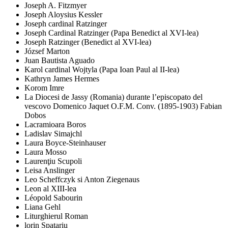
Joseph A. Fitzmyer
Joseph Aloysius Kessler
Joseph cardinal Ratzinger
Joseph Cardinal Ratzinger (Papa Benedict al XVI-lea)
Joseph Ratzinger (Benedict al XVI-lea)
József Marton
Juan Bautista Aguado
Karol cardinal Wojtyla (Papa Ioan Paul al II-lea)
Kathryn James Hermes
Korom Imre
La Diocesi de Jassy (Romania) durante l’episcopato del
vescovo Domenico Jaquet O.F.M. Conv. (1895-1903) Fabian
Dobos
Lacramioara Boros
Ladislav Simajchl
Laura Boyce-Steinhauser
Laura Mosso
Laurenţiu Scupoli
Leisa Anslinger
Leo Scheffczyk si Anton Ziegenaus
Leon al XIII-lea
Léopold Sabourin
Liana Gehl
Liturghierul Roman
lorin Spatariu