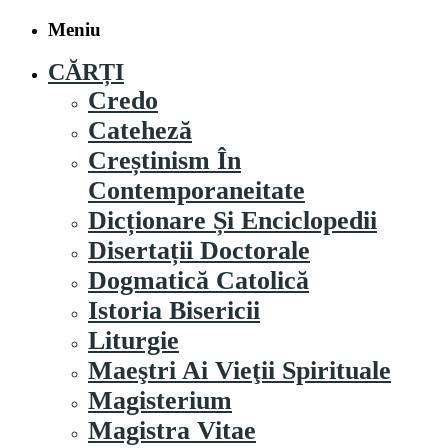
Meniu
CĂRȚI
Credo
Cateheză
Creștinism În
Contemporaneitate
Dicționare Și Enciclopedii
Disertații Doctorale
Dogmatică Catolică
Istoria Bisericii
Liturgie
Maeştri Ai Vieţii Spirituale
Magisterium
Magistra Vitae