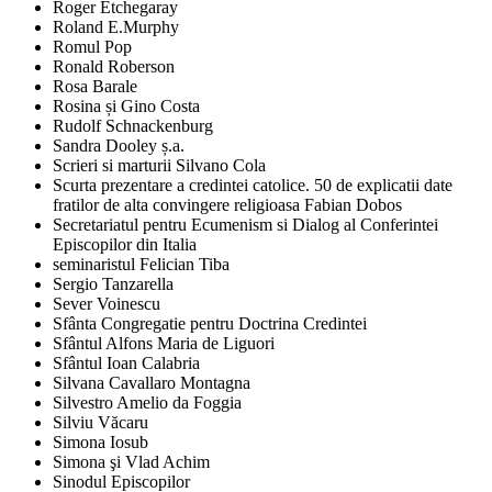
Roger Etchegaray
Roland E.Murphy
Romul Pop
Ronald Roberson
Rosa Barale
Rosina și Gino Costa
Rudolf Schnackenburg
Sandra Dooley ș.a.
Scrieri si marturii Silvano Cola
Scurta prezentare a credintei catolice. 50 de explicatii date
fratilor de alta convingere religioasa Fabian Dobos
Secretariatul pentru Ecumenism si Dialog al Conferintei
Episcopilor din Italia
seminaristul Felician Tiba
Sergio Tanzarella
Sever Voinescu
Sfânta Congregatie pentru Doctrina Credintei
Sfântul Alfons Maria de Liguori
Sfântul Ioan Calabria
Silvana Cavallaro Montagna
Silvestro Amelio da Foggia
Silviu Văcaru
Simona Iosub
Simona şi Vlad Achim
Sinodul Episcopilor