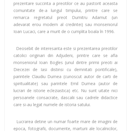
prezentare succinta a preotilor ce au pastorit aceasta
comunitate de-a lungul timpului, printre care se
remarca regretatul preot Dumitru Adamut (un
adevarat erou modern al credintei) sau monseniorul
Ioan Lucaci, care a murit de o cumplita boala în 1996.
Deosebit de interesanta este si prezentarea preotilor
catolici originari din Adjudeni, printre care se afla
monseniorul Ioan Bogles (unul dintre primii preoti ai
Diecezei de Iasi distinsi cu demnitati pontificale),
parintele Claudiu Dumea (cunoscut autor de carti de
spiritualitate) sau parintele Emil Dumea (autor de
lucrari de istorie ecleziastica) etc. Nu sunt uitate nici
persoanele consacrate, dascalii sau cadrele didactice
care si-au legat numele de istoria satului.
Lucrarea detine un numar foarte mare de imagini de
epoca, fotografii, documente, marturii ale localnicilor,