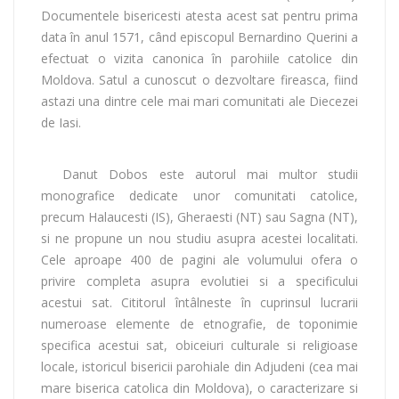
Documentele bisericesti atesta acest sat pentru prima
data în anul 1571, când episcopul Bernardino Querini a
efectuat o vizita canonica în parohiile catolice din
Moldova. Satul a cunoscut o dezvoltare fireasca, fiind
astazi una dintre cele mai mari comunitati ale Diecezei
de Iasi.
Danut Dobos este autorul mai multor studii
monografice dedicate unor comunitati catolice,
precum Halaucesti (IS), Gheraesti (NT) sau Sagna (NT),
si ne propune un nou studiu asupra acestei localitati.
Cele aproape 400 de pagini ale volumului ofera o
privire completa asupra evolutiei si a specificului
acestui sat. Cititorul întâlneste în cuprinsul lucrarii
numeroase elemente de etnografie, de toponimie
specifica acestui sat, obiceiuri culturale si religioase
locale, istoricul bisericii parohiale din Adjudeni (cea mai
mare biserica catolica din Moldova), o caracterizare si