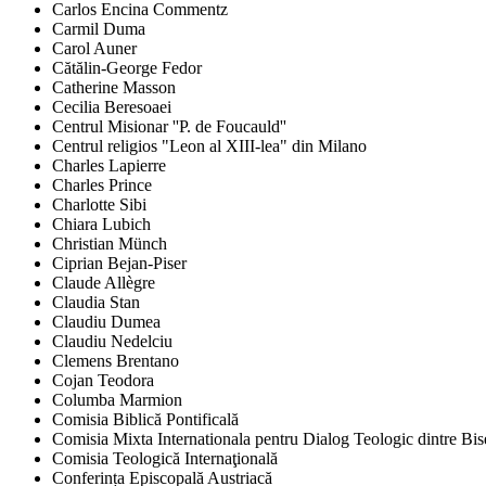
Carlos Encina Commentz
Carmil Duma
Carol Auner
Cătălin-George Fedor
Catherine Masson
Cecilia Beresoaei
Centrul Misionar ''P. de Foucauld''
Centrul religios "Leon al XIII-lea" din Milano
Charles Lapierre
Charles Prince
Charlotte Sibi
Chiara Lubich
Christian Münch
Ciprian Bejan-Piser
Claude Allègre
Claudia Stan
Claudiu Dumea
Claudiu Nedelciu
Clemens Brentano
Cojan Teodora
Columba Marmion
Comisia Biblică Pontificală
Comisia Mixta Internationala pentru Dialog Teologic dintre Bi
Comisia Teologică Internaţională
Conferința Episcopală Austriacă