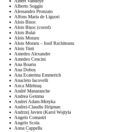
Albert Vanhoye
Alberto Soggin
Alessandro Pronzato
Alfons Maria de Liguori
Alois Bisoc
Alois Bișoc (coord)
Alois Bulai
Alois Moraru
Alois Moraru – Iosif Rachiteanu
Alois Tinti
Amedeo Alexandre
Amedeo Cencini
Ana Boariu
Ana Doboș
Ana Ecaterina Emmerich
Anacleto Iacovelli
Anca Mărtinaş
André Manaranche
Andrea Gemma
Andrei Adam-Motyka
Andrei-Claudiu Hrişman
Andrzej Javien (Karol Wojtyla
Angelo Comastri
Angelo Scola
Anna Cappella