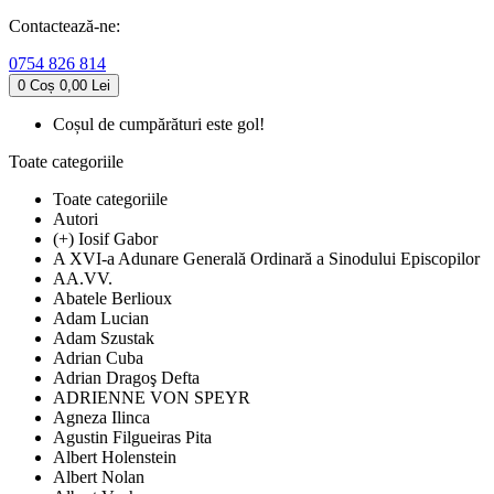
Contactează-ne:
0754 826 814
0
Coș
0,00 Lei
Coșul de cumpărături este gol!
Toate categoriile
Toate categoriile
Autori
(+) Iosif Gabor
A XVI-a Adunare Generală Ordinară a Sinodului Episcopilor
AA.VV.
Abatele Berlioux
Adam Lucian
Adam Szustak
Adrian Cuba
Adrian Dragoş Defta
ADRIENNE VON SPEYR
Agneza Ilinca
Agustin Filgueiras Pita
Albert Holenstein
Albert Nolan