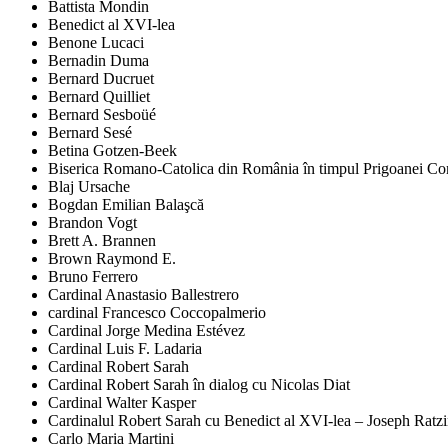
Battista Mondin
Benedict al XVI-lea
Benone Lucaci
Bernadin Duma
Bernard Ducruet
Bernard Quilliet
Bernard Sesboüé
Bernard Sesé
Betina Gotzen-Beek
Biserica Romano-Catolica din România în timpul Prigoanei Comu
Blaj Ursache
Bogdan Emilian Balaşcă
Brandon Vogt
Brett A. Brannen
Brown Raymond E.
Bruno Ferrero
Cardinal Anastasio Ballestrero
cardinal Francesco Coccopalmerio
Cardinal Jorge Medina Estévez
Cardinal Luis F. Ladaria
Cardinal Robert Sarah
Cardinal Robert Sarah în dialog cu Nicolas Diat
Cardinal Walter Kasper
Cardinalul Robert Sarah cu Benedict al XVI-lea – Joseph Ratz
Carlo Maria Martini