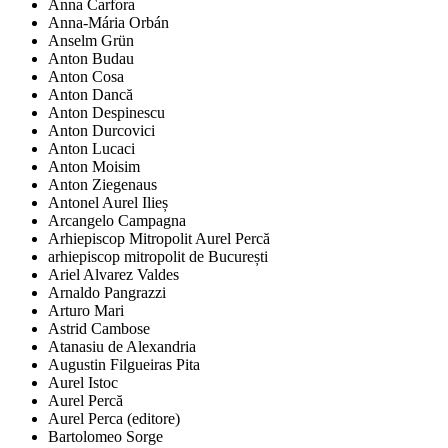
Anna Carfora
Anna-Mária Orbán
Anselm Grün
Anton Budau
Anton Cosa
Anton Dancă
Anton Despinescu
Anton Durcovici
Anton Lucaci
Anton Moisim
Anton Ziegenaus
Antonel Aurel Ilieș
Arcangelo Campagna
Arhiepiscop Mitropolit Aurel Percă
arhiepiscop mitropolit de București
Ariel Alvarez Valdes
Arnaldo Pangrazzi
Arturo Mari
Astrid Cambose
Atanasiu de Alexandria
Augustin Filgueiras Pita
Aurel Istoc
Aurel Percă
Aurel Perca (editore)
Bartolomeo Sorge