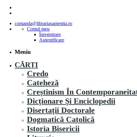
comanda@librariasapientia.ro
Contul meu
Înregistrare
Autentificare
Meniu
CĂRȚI
Credo
Cateheză
Creștinism În Contemporaneita
Dicționare Și Enciclopedii
Disertații Doctorale
Dogmatică Catolică
Istoria Bisericii