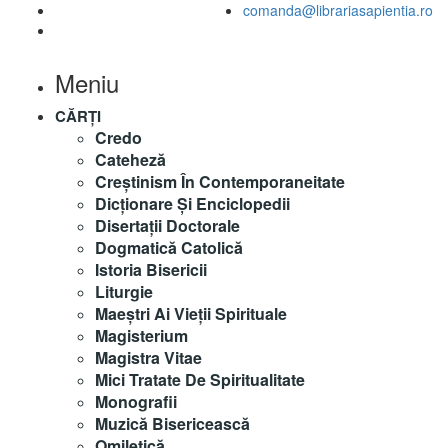
comanda@librariasapientia.ro
Meniu
CĂRȚI
Credo
Cateheză
Creștinism În Contemporaneitate
Dicționare Și Enciclopedii
Disertații Doctorale
Dogmatică Catolică
Istoria Bisericii
Liturgie
Maeştri Ai Vieţii Spirituale
Magisterium
Magistra Vitae
Mici Tratate De Spiritualitate
Monografii
Muzică Bisericească
Omiletică