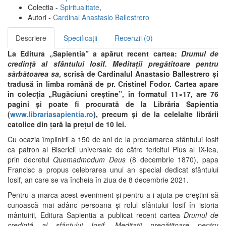
Colectia -
Spiritualitate
,
Autori -
Cardinal Anastasio Ballestrero
Descriere
Specificații
Recenzii (0)
La Editura „Sapientia” a apărut recent
cartea:
Drumul de
credinţă al sfântului Iosif. Meditaţii pregătitoare pentru
sărbătoarea sa
, scrisă de
Cardinalul Anastasio Ballestrero și
tradusă în limba română de pr. Cristinel Fodor
. Cartea apare
în colecția „Rugăciuni creștine”, în formatul 11×17, are 76
pagini şi poate fi procurată de la Librăria Sapientia
(
www.librariasapientia.ro
), precum şi de la celelalte librării
catolice din țară la prețul de 10 lei.
Cu ocazia împlinirii a 150 de ani de la proclamarea sfântului Iosif
ca patron al Bisericii universale de către fericitul Pius al IX-lea,
prin decretul
Quemadmodum Deus
(8 decembrie 1870), papa
Francisc a propus celebrarea unui an special dedicat sfântului
Iosif, an care se va încheia în ziua de 8 decembrie 2021.
Pentru a marca acest eveniment și pentru a-i ajuta pe creștini să
cunoască mai adânc persoana și rolul sfântului Iosif în istoria
mântuirii, Editura Sapientia a publicat recent cartea
Drumul de
credinţă al sfântului Iosif. Meditaţii pregătitoare pentru