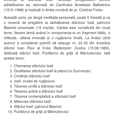
sărbătoarea sa
, semnată de Cardinalul Anastasio Ballestrero
(1913-1998) și tradusă în limba română de pr. Cristinel Fodor.
Această carte, pe lângă meditația personală, poate fi folosită și ca
o novenă de pregătire la sărbătoarea sfântului Iosif, patronul
Bisericii universale (19 martie). Cartea este constituită din nouă
teme, fiecare temă având în componența ei un fragment biblic, o
reflecție, câteva invocații și o rugăciune finală. La finalul cărții
autorul a considerat potrivit să adauge nr. 22-32 din enciclica
sfântul Ioan Paul al II-lea
Redemptor Custos
(15.08.1989),
dedicată sfântul Iosif, Purtătorul de grijă al Mântuitorului. Iată
aceste teme:
Chemarea sfântului Iosif
Docilitatea sfântului Iosif la planul lui Dumnezeu
Credinţa sfântului Iosif
Iosif, model de rugăciune
Tăcerea umilă a sfântului Iosif
Tăcerea activă a sfântului Iosif
Tăcerea contemplativă a sfântului Iosif
Misiunea sfântului Iosif
Sfântul Iosif, patronul Bisericii
Purtătorul de grijă al Mântuitorului