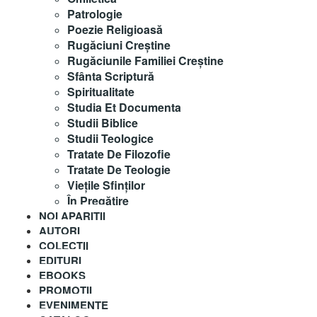
Patrologie
Poezie Religioasă
Rugăciuni Creştine
Rugăciunile Familiei Creștine
Sfânta Scriptură
Spiritualitate
Studia Et Documenta
Studii Biblice
Studii Teologice
Tratate De Filozofie
Tratate De Teologie
Vieţile Sfinţilor
În Pregătire
NOI APARITII
AUTORI
COLECȚII
EDITURI
EBOOKS
PROMOȚII
EVENIMENTE