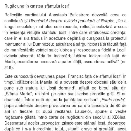
Rugăciune în cinstea sfântului Iosif
Reflecțiile cardinalului Anastasio Ballestrero dezvoltă ceea ce
subliniază și
Directoriul despre evlavia populară şi liturgie
: „De-a
lungul secolelor, mai ales cele recente, reflecţia eclezială a scos
în evidenţă virtuţile sfântului Iosif, între care strălucesc: credinţa,
care în el s-a tradus în adeziune deplină şi curajoasă la proiectul
mântuitor al lui Dumnezeu; ascultarea sârguincioasă şi tăcută faţă
de manifestările voinţei sale; iubirea şi respectarea fidelă a Legii,
evlavia sinceră, tăria în încercări; iubirea feciorelnică faţă de
Maria, exercitarea necesară a paternităţii, ascunderea activă” (nr.
219).
Este cunoscută devoțiunea papei Francisc față de sfântul Iosif. În
timpul călătoriei la Manila, el a povestit despre obiceiul său de a
pune sub statuia lui „Iosif dormind”, aflată pe biroul său din
„Sfânta Marta”, un bilet pe care sunt scrise propriile griji. Și nu
doar atât. Într-o notă de pe la jumătatea scrisorii „
Patris corde
”,
papa amintește despre provocarea pe care o lansează de 40 de
ani în fiecare zi: după recitarea Laudelor, spune o veche
rugăciune găsită într-o carte de rugăciuni din secolul al XIX-lea.
Destinatarul acelei „provocări” zilnice este sfântul Iosif, deoarece,
după ce i s-a încredințat totul, „situații grave și greutăți”, acea