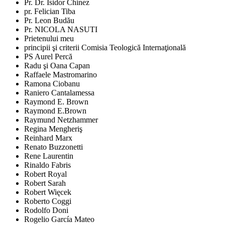
Pr. Dr. Isidor Chinez
pr. Felician Tiba
Pr. Leon Budău
Pr. NICOLA NASUTI
Prietenului meu
principii şi criterii Comisia Teologică Internaţională
PS Aurel Percă
Radu şi Oana Capan
Raffaele Mastromarino
Ramona Ciobanu
Raniero Cantalamessa
Raymond E. Brown
Raymond E.Brown
Raymund Netzhammer
Regina Mengheriş
Reinhard Marx
Renato Buzzonetti
Rene Laurentin
Rinaldo Fabris
Robert Royal
Robert Sarah
Robert Więcek
Roberto Coggi
Rodolfo Doni
Rogelio García Mateo