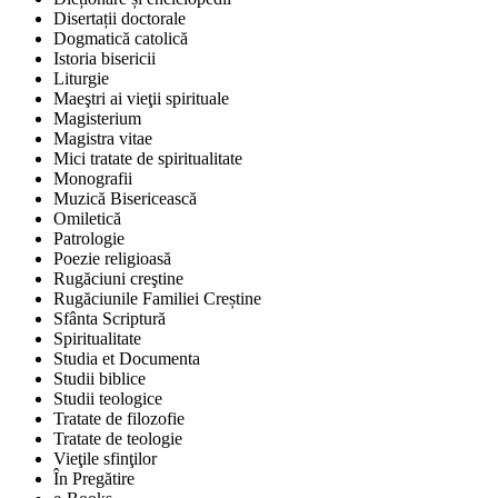
Disertații doctorale
Dogmatică catolică
Istoria bisericii
Liturgie
Maeştri ai vieţii spirituale
Magisterium
Magistra vitae
Mici tratate de spiritualitate
Monografii
Muzică Bisericească
Omiletică
Patrologie
Poezie religioasă
Rugăciuni creştine
Rugăciunile Familiei Creștine
Sfânta Scriptură
Spiritualitate
Studia et Documenta
Studii biblice
Studii teologice
Tratate de filozofie
Tratate de teologie
Vieţile sfinţilor
În Pregătire