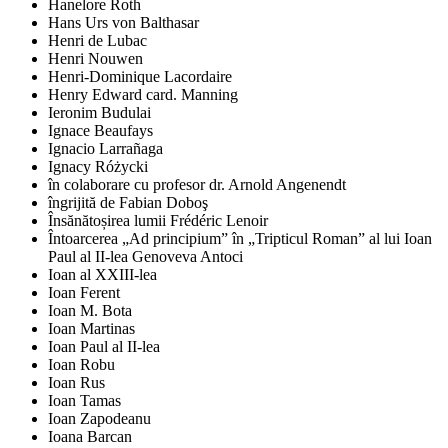
Hanelore Roth
Hans Urs von Balthasar
Henri de Lubac
Henri Nouwen
Henri-Dominique Lacordaire
Henry Edward card. Manning
Ieronim Budulai
Ignace Beaufays
Ignacio Larrañaga
Ignacy Różycki
în colaborare cu profesor dr. Arnold Angenendt
îngrijită de Fabian Doboş
Însănătoșirea lumii Frédéric Lenoir
Întoarcerea „Ad principium” în „Tripticul Roman” al lui Ioan
Paul al II-lea Genoveva Antoci
Ioan al XXIII-lea
Ioan Ferent
Ioan M. Bota
Ioan Martinas
Ioan Paul al II-lea
Ioan Robu
Ioan Rus
Ioan Tamas
Ioan Zapodeanu
Ioana Barcan