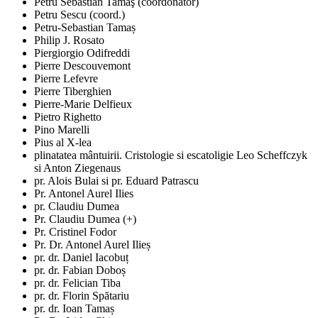
Petru Sebastian Tamaş (coordonator)
Petru Sescu (coord.)
Petru-Sebastian Tamaș
Philip J. Rosato
Piergiorgio Odifreddi
Pierre Descouvemont
Pierre Lefevre
Pierre Tiberghien
Pierre-Marie Delfieux
Pietro Righetto
Pino Marelli
Pius al X-lea
plinatatea mântuirii. Cristologie si escatoligie Leo Scheffczyk
si Anton Ziegenaus
pr. Alois Bulai si pr. Eduard Patrascu
Pr. Antonel Aurel Ilies
pr. Claudiu Dumea
Pr. Claudiu Dumea (+)
Pr. Cristinel Fodor
Pr. Dr. Antonel Aurel Ilieș
pr. dr. Daniel Iacobuț
pr. dr. Fabian Doboș
pr. dr. Felician Tiba
pr. dr. Florin Spătariu
pr. dr. Ioan Tamaș