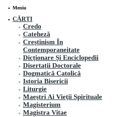
Meniu
CĂRȚI
Credo
Cateheză
Creștinism În
Contemporaneitate
Dicționare Și Enciclopedii
Disertații Doctorale
Dogmatică Catolică
Istoria Bisericii
Liturgie
Maeştri Ai Vieţii Spirituale
Magisterium
Magistra Vitae