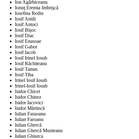
Ion Agârbiceanu
Ionuţ Eremia Imbrişcă
Iosefina Rediu
Iosif Antili
Iosif Antoci
Iosif Bişoc
Iosif Diac
Iosif Enasoae
Iosif Gabor
Iosif Iacob
Iosif Irinel Iosub
Iosif Răchiteanu
Iosif Tamas
Iosif Tiba
Irinel Iosif Iosub
Irinel-Iosif Iosub
Isidor Chicet
Isidor Chinez
Isidor Iacovici
Isidor Mărtincă
Iulian Faraoanu
Iulian Faroanu
Iulian Ghercă
Iulian Ghercă Munteanu
Iulian Ghiurca