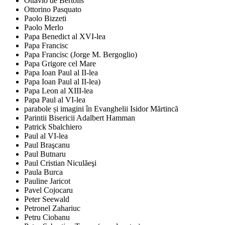
Ottavio de Bertolis
Ottorino Pasquato
Paolo Bizzeti
Paolo Merlo
Papa Benedict al XVI-lea
Papa Francisc
Papa Francisc (Jorge M. Bergoglio)
Papa Grigore cel Mare
Papa Ioan Paul al II-lea
Papa Ioan Paul al II-lea)
Papa Leon al XIII-lea
Papa Paul al VI-lea
parabole și imagini în Evanghelii Isidor Mărtincă
Parintii Bisericii Adalbert Hamman
Patrick Sbalchiero
Paul al VI-lea
Paul Braşcanu
Paul Butnaru
Paul Cristian Niculăeşi
Paula Burca
Pauline Jaricot
Pavel Cojocaru
Peter Seewald
Petronel Zahariuc
Petru Ciobanu