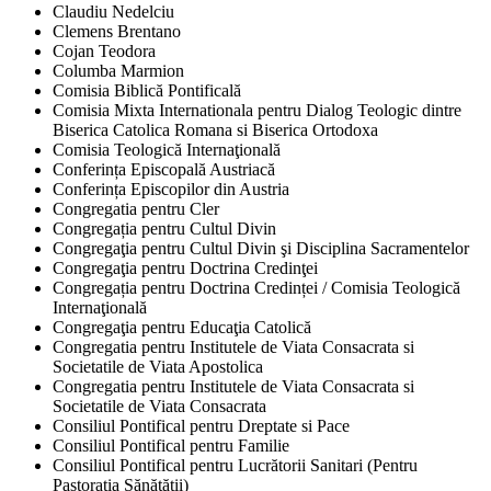
Claudiu Nedelciu
Clemens Brentano
Cojan Teodora
Columba Marmion
Comisia Biblică Pontificală
Comisia Mixta Internationala pentru Dialog Teologic dintre
Biserica Catolica Romana si Biserica Ortodoxa
Comisia Teologică Internaţională
Conferința Episcopală Austriacă
Conferința Episcopilor din Austria
Congregatia pentru Cler
Congregația pentru Cultul Divin
Congregaţia pentru Cultul Divin şi Disciplina Sacramentelor
Congregaţia pentru Doctrina Credinţei
Congregația pentru Doctrina Credinței / Comisia Teologică
Internaţională
Congregaţia pentru Educaţia Catolică
Congregatia pentru Institutele de Viata Consacrata si
Societatile de Viata Apostolica
Congregatia pentru Institutele de Viata Consacrata si
Societatile de Viata Consacrata
Consiliul Pontifical pentru Dreptate si Pace
Consiliul Pontifical pentru Familie
Consiliul Pontifical pentru Lucrătorii Sanitari (Pentru
Pastorația Sănătății)