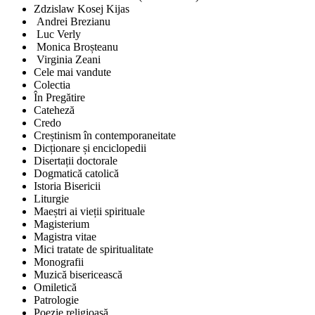
Zdzislaw Kosej Kijas
Andrei Brezianu
Luc Verly
Monica Broșteanu
Virginia Zeani
Cele mai vandute
Colectia
În Pregătire
Cateheză
Credo
Creștinism în contemporaneitate
Dicționare și enciclopedii
Disertații doctorale
Dogmatică catolică
Istoria Bisericii
Liturgie
Maeștri ai vieții spirituale
Magisterium
Magistra vitae
Mici tratate de spiritualitate
Monografii
Muzică bisericească
Omiletică
Patrologie
Poezie religioasă