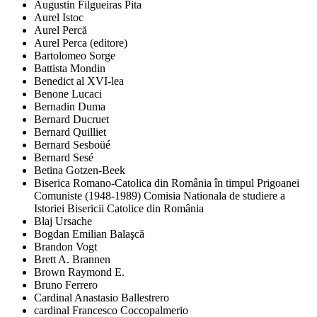
Augustin Filgueiras Pita
Aurel Istoc
Aurel Percă
Aurel Perca (editore)
Bartolomeo Sorge
Battista Mondin
Benedict al XVI-lea
Benone Lucaci
Bernadin Duma
Bernard Ducruet
Bernard Quilliet
Bernard Sesboüé
Bernard Sesé
Betina Gotzen-Beek
Biserica Romano-Catolica din România în timpul Prigoanei
Comuniste (1948-1989) Comisia Nationala de studiere a
Istoriei Bisericii Catolice din România
Blaj Ursache
Bogdan Emilian Balaşcă
Brandon Vogt
Brett A. Brannen
Brown Raymond E.
Bruno Ferrero
Cardinal Anastasio Ballestrero
cardinal Francesco Coccopalmerio