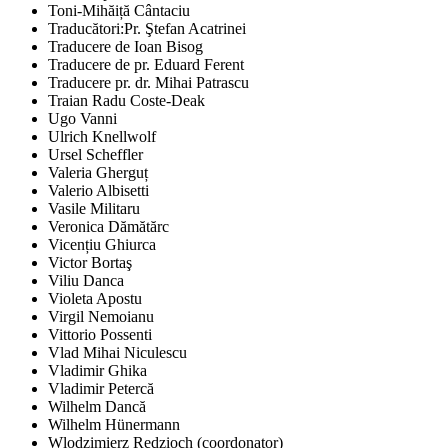
Toni-Mihăiță Cântaciu
Traducători:Pr. Ştefan Acatrinei
Traducere de Ioan Bisog
Traducere de pr. Eduard Ferent
Traducere pr. dr. Mihai Patrascu
Traian Radu Coste-Deak
Ugo Vanni
Ulrich Knellwolf
Ursel Scheffler
Valeria Gherguț
Valerio Albisetti
Vasile Militaru
Veronica Dămătărc
Vicențiu Ghiurca
Victor Bortaş
Viliu Danca
Violeta Apostu
Virgil Nemoianu
Vittorio Possenti
Vlad Mihai Niculescu
Vladimir Ghika
Vladimir Petercă
Wilhelm Dancă
Wilhelm Hünermann
Wlodzimierz Redzioch (coordonator)