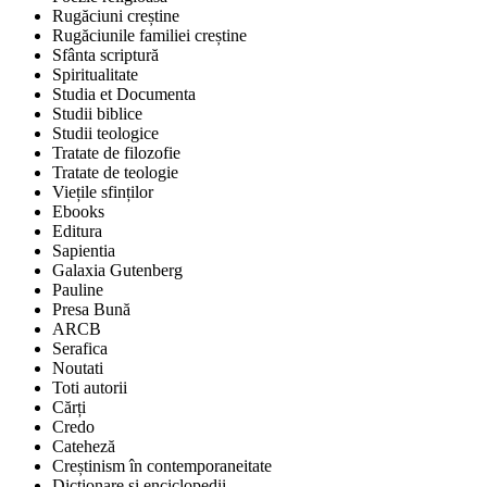
Rugăciuni creștine
Rugăciunile familiei creștine
Sfânta scriptură
Spiritualitate
Studia et Documenta
Studii biblice
Studii teologice
Tratate de filozofie
Tratate de teologie
Viețile sfinților
Ebooks
Editura
Sapientia
Galaxia Gutenberg
Pauline
Presa Bună
ARCB
Serafica
Noutati
Toti autorii
Cărți
Credo
Cateheză
Creștinism în contemporaneitate
Dicționare și enciclopedii