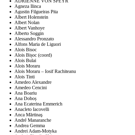
ADRIENNE VON SPEYR
Agneza Ilinca
Agustin Filgueiras Pita
Albert Holenstein
Albert Nolan
Albert Vanhoye
Alberto Soggin
Alessandro Pronzato
Alfons Maria de Liguori
Alois Bisoc
Alois Bișoc (coord)
Alois Bulai
Alois Moraru
Alois Moraru – Iosif Rachiteanu
Alois Tinti
Amedeo Alexandre
Amedeo Cencini
Ana Boariu
Ana Doboș
Ana Ecaterina Emmerich
Anacleto Iacovelli
Anca Mărtinaş
André Manaranche
Andrea Gemma
Andrei Adam-Motyka