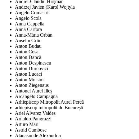
Andrei-Claudiu Hrişman
Andrzej Javien (Karol Wojtyla
Angelo Comastri
Angelo Scola
Anna Cappella
Anna Carfora
Anna-Mária Orbán
Anselm Grün
Anton Budau
Anton Cosa
Anton Dancă
Anton Despinescu
Anton Durcovici
Anton Lucaci
Anton Moisim
Anton Ziegenaus
Antonel Aurel Ilieș
Arcangelo Campagna
Arhiepiscop Mitropolit Aurel Percă
arhiepiscop mitropolit de București
Ariel Alvarez Valdes
Arnaldo Pangrazzi
Arturo Mari
Astrid Cambose
Atanasiu de Alexandria