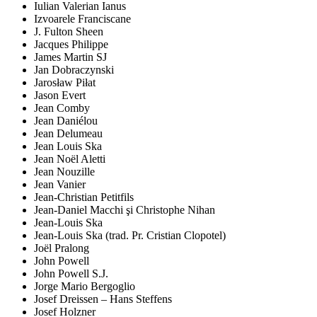
Iulian Valerian Ianus
Izvoarele Franciscane
J. Fulton Sheen
Jacques Philippe
James Martin SJ
Jan Dobraczynski
Jarosław Piłat
Jason Evert
Jean Comby
Jean Daniélou
Jean Delumeau
Jean Louis Ska
Jean Noël Aletti
Jean Nouzille
Jean Vanier
Jean-Christian Petitfils
Jean-Daniel Macchi şi Christophe Nihan
Jean-Louis Ska
Jean-Louis Ska (trad. Pr. Cristian Clopotel)
Joël Pralong
John Powell
John Powell S.J.
Jorge Mario Bergoglio
Josef Dreissen – Hans Steffens
Josef Holzner