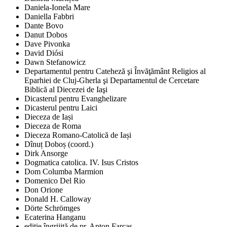
Daniela-Ionela Mare
Daniella Fabbri
Dante Bovo
Danut Dobos
Dave Pivonka
David Diósi
Dawn Stefanowicz
Departamentul pentru Cateheză şi Învăţământ Religios al
Eparhiei de Cluj-Gherla şi Departamentul de Cercetare
Biblică al Diecezei de Iaşi
Dicasterul pentru Evanghelizare
Dicasterul pentru Laici
Dieceza de Iași
Dieceza de Roma
Dieceza Romano-Catolică de Iași
Dînuț Doboș (coord.)
Dirk Ansorge
Dogmatica catolica. IV. Isus Cristos
Dom Columba Marmion
Domenico Del Rio
Don Orione
Donald H. Calloway
Dörte Schrömges
Ecaterina Hanganu
ediţie îngrijită de pr. Anton Farcaş