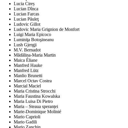
Lucia Cireș
Lucian Dînca
Lucian Farcas
Lucian Păuleţ
Ludovic Gillot
Ludovic Maria Grignion de Monfort
Luigi Maria Epicoco
Luminiţa Botoşineanu
Lush Gjergji
M.V. Bernadot
Mădălina-Maria Martin
Maica Éliane
Manfred Hauke
Manfred Lütz
Manlio Brunetti
Marcel Octav Costea
Marcial Maciel
Maria Cristina Strocchi
Maria Faustina Kowalska
Maria Luisa Di Pietro
Maria – Steaua speranței
Marie-Dominique Molinié
Mario Caprioli
Mario Gadili
Mario Zanchin