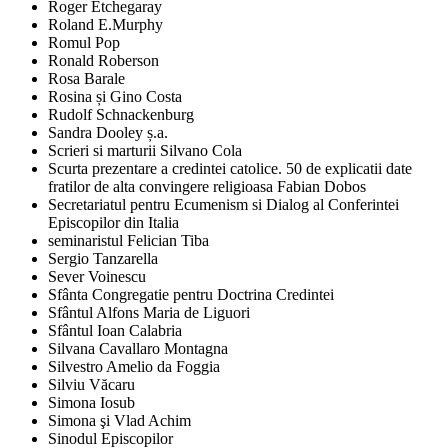
Roger Etchegaray
Roland E.Murphy
Romul Pop
Ronald Roberson
Rosa Barale
Rosina și Gino Costa
Rudolf Schnackenburg
Sandra Dooley ș.a.
Scrieri si marturii Silvano Cola
Scurta prezentare a credintei catolice. 50 de explicatii date
fratilor de alta convingere religioasa Fabian Dobos
Secretariatul pentru Ecumenism si Dialog al Conferintei
Episcopilor din Italia
seminaristul Felician Tiba
Sergio Tanzarella
Sever Voinescu
Sfânta Congregatie pentru Doctrina Credintei
Sfântul Alfons Maria de Liguori
Sfântul Ioan Calabria
Silvana Cavallaro Montagna
Silvestro Amelio da Foggia
Silviu Văcaru
Simona Iosub
Simona şi Vlad Achim
Sinodul Episcopilor