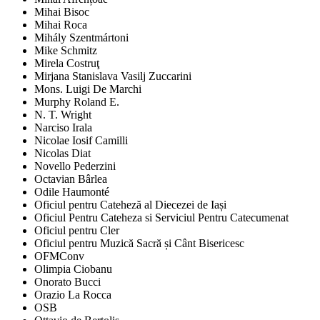
Mihai Bisoc
Mihai Roca
Mihály Szentmártoni
Mike Schmitz
Mirela Costruţ
Mirjana Stanislava Vasilj Zuccarini
Mons. Luigi De Marchi
Murphy Roland E.
N. T. Wright
Narciso Irala
Nicolae Iosif Camilli
Nicolas Diat
Novello Pederzini
Octavian Bârlea
Odile Haumonté
Oficiul pentru Cateheză al Diecezei de Iași
Oficiul Pentru Cateheza si Serviciul Pentru Catecumenat
Oficiul pentru Cler
Oficiul pentru Muzică Sacră și Cânt Bisericesc
OFMConv
Olimpia Ciobanu
Onorato Bucci
Orazio La Rocca
OSB