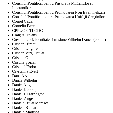
Consiliul Pontifical pentru Pastoratia Migrantilor si
Itinerantilor
Consiliul Pontifical pentru Promovarea Noii Evanghelizări
Consiliul Pontifical pentru Promovarea Unităţii Creştinilor
Cornel Cadar
Corneliu Berea
CPPUC-CTI-CDC
Craig A. Evans
Crestinii laici. Identitate si misiune Wilhelm Danca (coord.)
Cristian Bîrnat
Cristian Ungureanu
Cristian Virgil Bulai
Cristina G.
Cristina Șoican
Cristinel Fodor
Crystalina Evert
Dana Arva
Dancă Wilhelm
Daniel Ange
Daniel Iacobuț
Daniel J. Harrington
Daniel-Ange
Daniela Bulai Mărtișcă
Daniela Butnaru
Daniela Martișcă