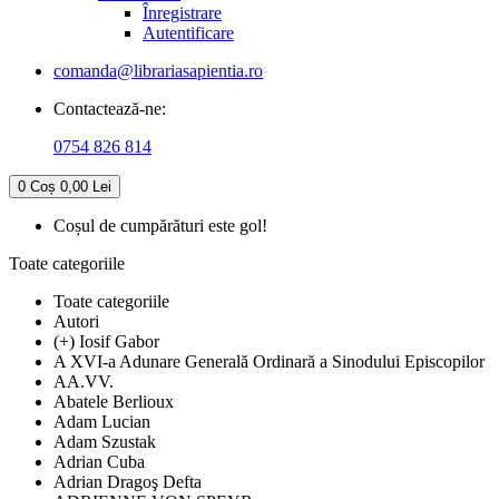
Înregistrare
Autentificare
comanda@librariasapientia.ro
Contactează-ne:
0754 826 814
0
Coș
0,00 Lei
Coșul de cumpărături este gol!
Toate categoriile
Toate categoriile
Autori
(+) Iosif Gabor
A XVI-a Adunare Generală Ordinară a Sinodului Episcopilor
AA.VV.
Abatele Berlioux
Adam Lucian
Adam Szustak
Adrian Cuba
Adrian Dragoş Defta