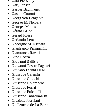
Gabriele Kuby
Gary Jansen
Gaspar Bachmeier
Gaston Courtois
Georg von Lengerke
George M. Nicoară
Georges Minois
Gérard Billon
Gérard Rossé
Gerlando Lentini
Gheorghe M. Nicoară
Gianfranco Pizzamiglio
Gianfranco Ravasi
Gino Rocca
Giovanni Ballis Sj
Giovanni Cesare Pagazzi
Giuliano Ferrini OFM
Giuseppe Caramia
Giuseppe Cionchi
Giuseppe Colombero
Giuseppe Forlai
Giuseppe Pulcinelli
Giuseppe Tanzella-Nitti
Graziella Piergiani
Guillemette de La Borie