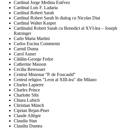
Cardinal Jorge Medina Estévez
Cardinal Luis F. Ladaria
Cardinal Robert Sarah
Cardinal Robert Sarah în dialog cu Nicolas Diat
Cardinal Walter Kasper
Cardinalul Robert Sarah cu Benedict al XVI-lea – Joseph
Ratzinger
Carlo Maria Martini
Carlos Encina Commentz
Carmil Duma
Carol Auner
Cătălin-George Fedor
Catherine Masson
Cecilia Beresoaei
Centrul Misionar ''P. de Foucauld''
Centrul religios "Leon al XIII-lea" din Milano
Charles Lapierre
Charles Prince
Charlotte Sibi
Chiara Lubich
Christian Münch
Ciprian Bejan-Piser
Claude Allègre
Claudia Stan
Claudiu Dumea