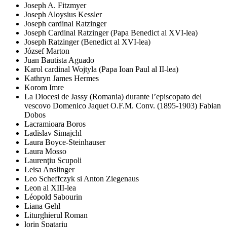
Joseph A. Fitzmyer
Joseph Aloysius Kessler
Joseph cardinal Ratzinger
Joseph Cardinal Ratzinger (Papa Benedict al XVI-lea)
Joseph Ratzinger (Benedict al XVI-lea)
József Marton
Juan Bautista Aguado
Karol cardinal Wojtyla (Papa Ioan Paul al II-lea)
Kathryn James Hermes
Korom Imre
La Diocesi de Jassy (Romania) durante l’episcopato del
vescovo Domenico Jaquet O.F.M. Conv. (1895-1903) Fabian
Dobos
Lacramioara Boros
Ladislav Simajchl
Laura Boyce-Steinhauser
Laura Mosso
Laurenţiu Scupoli
Leisa Anslinger
Leo Scheffczyk si Anton Ziegenaus
Leon al XIII-lea
Léopold Sabourin
Liana Gehl
Liturghierul Roman
lorin Spatariu