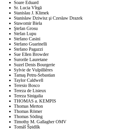
Soare Eduard
Sr. Lucia Vîrgă
Stanislau J. Klimek
Stanislaw Dziwisz şi Czeslaw Drazek
Stawomir Biela
Ştefan Grosu
Stefan Lupu
Stefano Casini
Stefano Guarinelli
Stefano Pagazzi
Sue Ellen Browder
Surorile Lauretane
Suzel Denis Bourgerie
Sylvie de Vulpillières
Tamaş Petru-Sebastian
Taylor Caldwell
Teresio Bosco
Tereza de Lisieux
Tereza Sinigalia
THOMAS a. KEMPIS
Thomas Merton
Thomas Römer
Thomas Söding
Timothy M. Gallagher OMV
Tomáš Špidlík