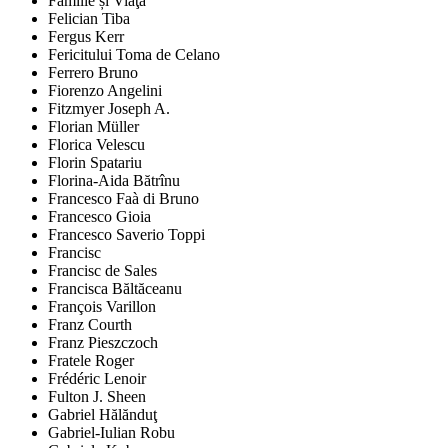
Familie și Viaţă
Felician Tiba
Fergus Kerr
Fericitului Toma de Celano
Ferrero Bruno
Fiorenzo Angelini
Fitzmyer Joseph A.
Florian Müller
Florica Velescu
Florin Spatariu
Florina-Aida Bătrînu
Francesco Faà di Bruno
Francesco Gioia
Francesco Saverio Toppi
Francisc
Francisc de Sales
Francisca Băltăceanu
François Varillon
Franz Courth
Franz Pieszczoch
Fratele Roger
Frédéric Lenoir
Fulton J. Sheen
Gabriel Hălănduţ
Gabriel-Iulian Robu