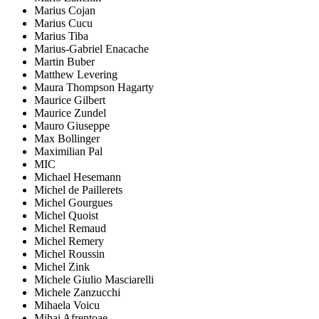
Marius Cojan
Marius Cucu
Marius Tiba
Marius-Gabriel Enacache
Martin Buber
Matthew Levering
Maura Thompson Hagarty
Maurice Gilbert
Maurice Zundel
Mauro Giuseppe
Max Bollinger
Maximilian Pal
MIC
Michael Hesemann
Michel de Paillerets
Michel Gourgues
Michel Quoist
Michel Remaud
Michel Remery
Michel Roussin
Michel Zink
Michele Giulio Masciarelli
Michele Zanzucchi
Mihaela Voicu
Mihai Afrențoae