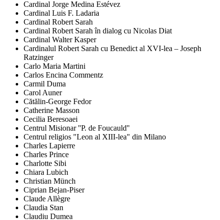
Cardinal Jorge Medina Estévez
Cardinal Luis F. Ladaria
Cardinal Robert Sarah
Cardinal Robert Sarah în dialog cu Nicolas Diat
Cardinal Walter Kasper
Cardinalul Robert Sarah cu Benedict al XVI-lea – Joseph
Ratzinger
Carlo Maria Martini
Carlos Encina Commentz
Carmil Duma
Carol Auner
Cătălin-George Fedor
Catherine Masson
Cecilia Beresoaei
Centrul Misionar ''P. de Foucauld''
Centrul religios "Leon al XIII-lea" din Milano
Charles Lapierre
Charles Prince
Charlotte Sibi
Chiara Lubich
Christian Münch
Ciprian Bejan-Piser
Claude Allègre
Claudia Stan
Claudiu Dumea