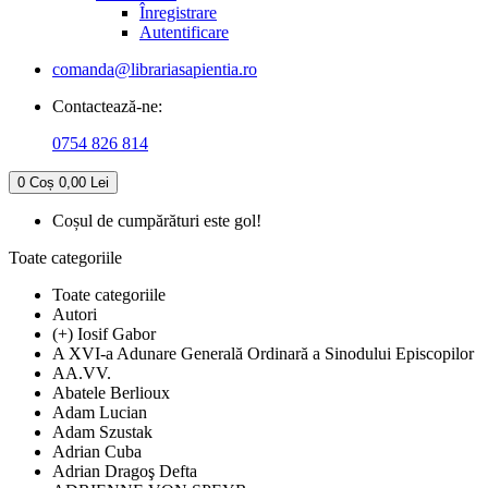
Înregistrare
Autentificare
comanda@librariasapientia.ro
Contactează-ne:
0754 826 814
0
Coș
0,00 Lei
Coșul de cumpărături este gol!
Toate categoriile
Toate categoriile
Autori
(+) Iosif Gabor
A XVI-a Adunare Generală Ordinară a Sinodului Episcopilor
AA.VV.
Abatele Berlioux
Adam Lucian
Adam Szustak
Adrian Cuba
Adrian Dragoş Defta