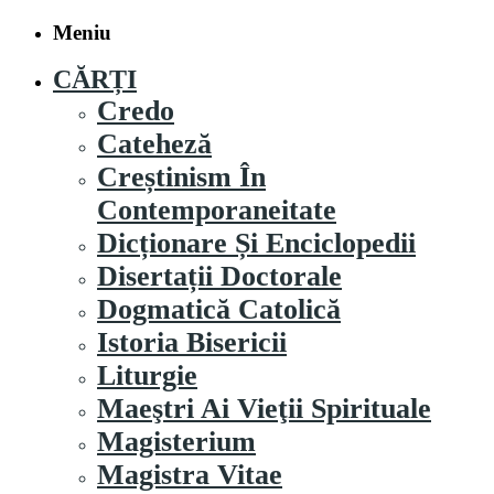
Meniu
CĂRȚI
Credo
Cateheză
Creștinism În
Contemporaneitate
Dicționare Și Enciclopedii
Disertații Doctorale
Dogmatică Catolică
Istoria Bisericii
Liturgie
Maeştri Ai Vieţii Spirituale
Magisterium
Magistra Vitae