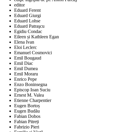
editor
Eduard Ferent
Eduard Giurgi
Eduard Lohse
Eduard Patraşcu
Egidiu Condac
Eileen și Kathleen Egan
Elena Ivan
Eloi Leclerc
Emanuel Cosmovici
Emil Bougaud
Emil Diac
Emil Dumea
Emil Moraru
Enrico Pepe
Enzo Boninsegna
Episcop Ioan Suciu
Ernest M. Valea
Etienne Charpentier
Eugen Bortoș
Eugen Budău
Fabian Dobos
Fabian Pitreți
Fabrizio Pieri