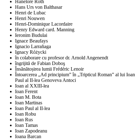
Hanelore Roth
Hans Urs von Balthasar
Henri de Lubac
Henri Nouwen
Henri-Dominique Lacordaire
Henry Edward card. Manning
Ieronim Budulai
Ignace Beaufays
Ignacio Larrañaga
Ignacy Różycki
în colaborare cu profesor dr. Arnold Angenendt
îngrijită de Fabian Doboş
Însănătoșirea lumii Frédéric Lenoir
Întoarcerea „Ad principium” în „Tripticul Roman” al lui Ioan
Paul al II-lea Genoveva Antoci
Ioan al XXIII-lea
Ioan Ferent
Ioan M. Bota
Ioan Martinas
Ioan Paul al II-lea
Ioan Robu
Ioan Rus
Ioan Tamas
Ioan Zapodeanu
Ioana Barcan