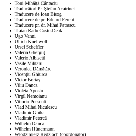
Toni-Mihăiță Cântaciu
Traducători:Pr. Ştefan Acatrinei
Traducere de Ioan Bisog
Traducere de pr. Eduard Ferent
Traducere pr. dr. Mihai Patrascu
Traian Radu Coste-Deak
Ugo Vanni
Ulrich Knellwolf
Ursel Scheffler
Valeria Gherguț
Valerio Albisetti
Vasile Militaru
Veronica Dămătărc
Vicențiu Ghiurca
Victor Bortaş
Viliu Danca
Violeta Apostu
Virgil Nemoianu
Vittorio Possenti
Vlad Mihai Niculescu
Vladimir Ghika
Vladimir Petercă
Wilhelm Dancă
Wilhelm Hünermann
Wlodzimierz Redzioch (coordonator)