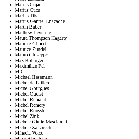
Marius Cojan
Marius Cucu
Marius Tiba
Marius-Gabriel Enacache
Martin Buber
Matthew Levering
Maura Thompson Hagarty
Maurice Gilbert
Maurice Zundel
Mauro Giuseppe
Max Bollinger
Maximilian Pal
MIC
Michael Hesemann
Michel de Paillerets
Michel Gourgues
Michel Quoist
Michel Remaud
Michel Remery
Michel Roussin
Michel Zink
Michele Giulio Masciarelli
Michele Zanzucchi
Mihaela Voicu
Mihai Afrențoae