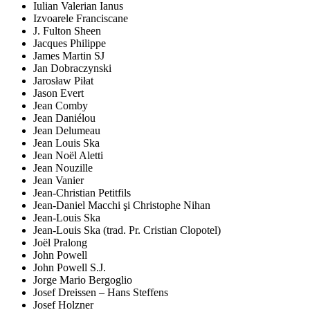
Iulian Valerian Ianus
Izvoarele Franciscane
J. Fulton Sheen
Jacques Philippe
James Martin SJ
Jan Dobraczynski
Jarosław Piłat
Jason Evert
Jean Comby
Jean Daniélou
Jean Delumeau
Jean Louis Ska
Jean Noël Aletti
Jean Nouzille
Jean Vanier
Jean-Christian Petitfils
Jean-Daniel Macchi şi Christophe Nihan
Jean-Louis Ska
Jean-Louis Ska (trad. Pr. Cristian Clopotel)
Joël Pralong
John Powell
John Powell S.J.
Jorge Mario Bergoglio
Josef Dreissen – Hans Steffens
Josef Holzner