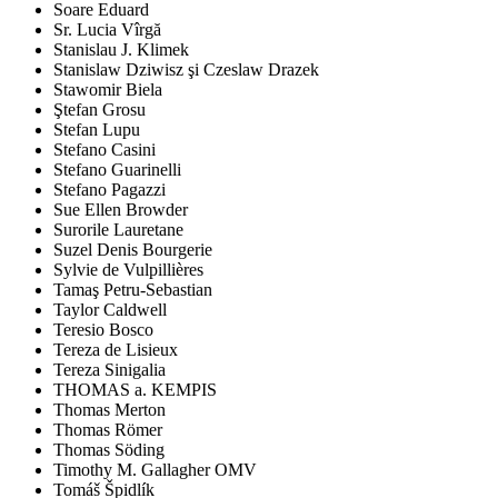
Soare Eduard
Sr. Lucia Vîrgă
Stanislau J. Klimek
Stanislaw Dziwisz şi Czeslaw Drazek
Stawomir Biela
Ştefan Grosu
Stefan Lupu
Stefano Casini
Stefano Guarinelli
Stefano Pagazzi
Sue Ellen Browder
Surorile Lauretane
Suzel Denis Bourgerie
Sylvie de Vulpillières
Tamaş Petru-Sebastian
Taylor Caldwell
Teresio Bosco
Tereza de Lisieux
Tereza Sinigalia
THOMAS a. KEMPIS
Thomas Merton
Thomas Römer
Thomas Söding
Timothy M. Gallagher OMV
Tomáš Špidlík