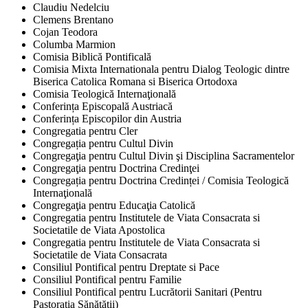
Claudiu Nedelciu
Clemens Brentano
Cojan Teodora
Columba Marmion
Comisia Biblică Pontificală
Comisia Mixta Internationala pentru Dialog Teologic dintre
Biserica Catolica Romana si Biserica Ortodoxa
Comisia Teologică Internaţională
Conferința Episcopală Austriacă
Conferința Episcopilor din Austria
Congregatia pentru Cler
Congregația pentru Cultul Divin
Congregaţia pentru Cultul Divin şi Disciplina Sacramentelor
Congregaţia pentru Doctrina Credinţei
Congregația pentru Doctrina Credinței / Comisia Teologică
Internaţională
Congregaţia pentru Educaţia Catolică
Congregatia pentru Institutele de Viata Consacrata si
Societatile de Viata Apostolica
Congregatia pentru Institutele de Viata Consacrata si
Societatile de Viata Consacrata
Consiliul Pontifical pentru Dreptate si Pace
Consiliul Pontifical pentru Familie
Consiliul Pontifical pentru Lucrătorii Sanitari (Pentru
Pastorația Sănătății)