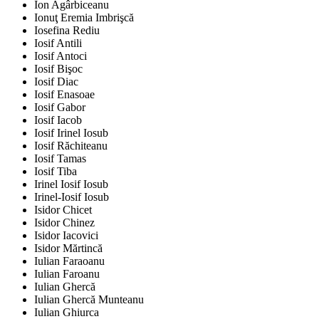
Ion Agârbiceanu
Ionuţ Eremia Imbrişcă
Iosefina Rediu
Iosif Antili
Iosif Antoci
Iosif Bişoc
Iosif Diac
Iosif Enasoae
Iosif Gabor
Iosif Iacob
Iosif Irinel Iosub
Iosif Răchiteanu
Iosif Tamas
Iosif Tiba
Irinel Iosif Iosub
Irinel-Iosif Iosub
Isidor Chicet
Isidor Chinez
Isidor Iacovici
Isidor Mărtincă
Iulian Faraoanu
Iulian Faroanu
Iulian Ghercă
Iulian Ghercă Munteanu
Iulian Ghiurca