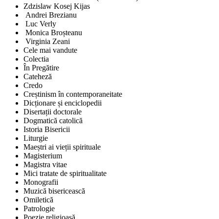
Zdzislaw Kosej Kijas
Andrei Brezianu
Luc Verly
Monica Broșteanu
Virginia Zeani
Cele mai vandute
Colectia
În Pregătire
Cateheză
Credo
Creștinism în contemporaneitate
Dicționare și enciclopedii
Disertații doctorale
Dogmatică catolică
Istoria Bisericii
Liturgie
Maeștri ai vieții spirituale
Magisterium
Magistra vitae
Mici tratate de spiritualitate
Monografii
Muzică bisericească
Omiletică
Patrologie
Poezie religioasă