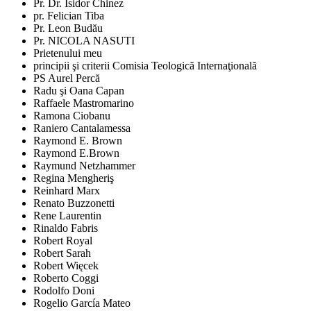
Pr. Dr. Isidor Chinez
pr. Felician Tiba
Pr. Leon Budău
Pr. NICOLA NASUTI
Prietenului meu
principii şi criterii Comisia Teologică Internaţională
PS Aurel Percă
Radu şi Oana Capan
Raffaele Mastromarino
Ramona Ciobanu
Raniero Cantalamessa
Raymond E. Brown
Raymond E.Brown
Raymund Netzhammer
Regina Mengheriş
Reinhard Marx
Renato Buzzonetti
Rene Laurentin
Rinaldo Fabris
Robert Royal
Robert Sarah
Robert Więcek
Roberto Coggi
Rodolfo Doni
Rogelio García Mateo