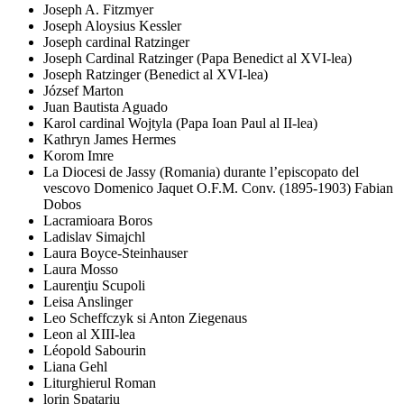
Joseph A. Fitzmyer
Joseph Aloysius Kessler
Joseph cardinal Ratzinger
Joseph Cardinal Ratzinger (Papa Benedict al XVI-lea)
Joseph Ratzinger (Benedict al XVI-lea)
József Marton
Juan Bautista Aguado
Karol cardinal Wojtyla (Papa Ioan Paul al II-lea)
Kathryn James Hermes
Korom Imre
La Diocesi de Jassy (Romania) durante l’episcopato del
vescovo Domenico Jaquet O.F.M. Conv. (1895-1903) Fabian
Dobos
Lacramioara Boros
Ladislav Simajchl
Laura Boyce-Steinhauser
Laura Mosso
Laurenţiu Scupoli
Leisa Anslinger
Leo Scheffczyk si Anton Ziegenaus
Leon al XIII-lea
Léopold Sabourin
Liana Gehl
Liturghierul Roman
lorin Spatariu