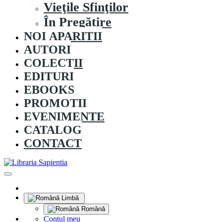
Vieţile Sfinţilor
În Pregătire
NOI APARITII
AUTORI
COLECȚII
EDITURI
EBOOKS
PROMOȚII
EVENIMENTE
CATALOG
CONTACT
Limbă
Română
Contul meu