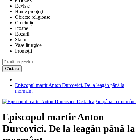
e-Books
Reviste
Haine preoțești
Obiecte religioase
Cruciulițe
Icoane
Rozarii
Statui
Vase liturgice
Promoții
Căutare
Episcopul martir Anton Durcovici. De la leagăn până la
mormânt
Episcopul martir Anton
Durcovici. De la leagăn până la
mormânt