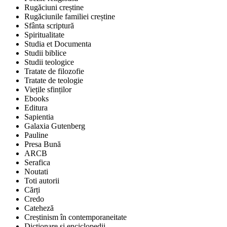
Rugăciuni creștine
Rugăciunile familiei creștine
Sfânta scriptură
Spiritualitate
Studia et Documenta
Studii biblice
Studii teologice
Tratate de filozofie
Tratate de teologie
Viețile sfinților
Ebooks
Editura
Sapientia
Galaxia Gutenberg
Pauline
Presa Bună
ARCB
Serafica
Noutati
Toti autorii
Cărți
Credo
Cateheză
Creștinism în contemporaneitate
Dicționare și enciclopedii