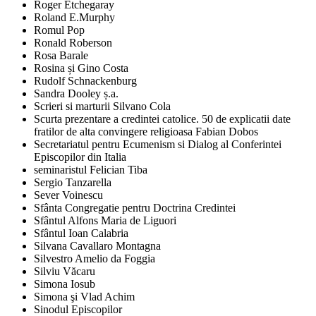
Roger Etchegaray
Roland E.Murphy
Romul Pop
Ronald Roberson
Rosa Barale
Rosina și Gino Costa
Rudolf Schnackenburg
Sandra Dooley ș.a.
Scrieri si marturii Silvano Cola
Scurta prezentare a credintei catolice. 50 de explicatii date
fratilor de alta convingere religioasa Fabian Dobos
Secretariatul pentru Ecumenism si Dialog al Conferintei
Episcopilor din Italia
seminaristul Felician Tiba
Sergio Tanzarella
Sever Voinescu
Sfânta Congregatie pentru Doctrina Credintei
Sfântul Alfons Maria de Liguori
Sfântul Ioan Calabria
Silvana Cavallaro Montagna
Silvestro Amelio da Foggia
Silviu Văcaru
Simona Iosub
Simona şi Vlad Achim
Sinodul Episcopilor