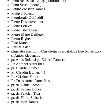
Petru Sebastian Tamaş (coordonator)
Petru Sescu (coord.)
Petru-Sebastian Tamaș
Philip J. Rosato
Piergiorgio Odifreddi
Pierre Descouvemont
Pierre Lefevre
Pierre Tiberghien
Pierre-Marie Delfieux
Pietro Righetto
Pino Marelli
Pius al X-lea
plinatatea mântuirii. Cristologie si escatoligie Leo Scheffczyk
si Anton Ziegenaus
pr. Alois Bulai si pr. Eduard Patrascu
Pr. Antonel Aurel Ilies
pr. Claudiu Dumea
Pr. Claudiu Dumea (+)
Pr. Cristinel Fodor
Pr. Dr. Antonel Aurel Ilieș
pr. dr. Daniel Iacobuț
pr. dr. Fabian Doboș
pr. dr. Felician Tiba
pr. dr. Florin Spătariu
pr. dr. Ioan Tamaș