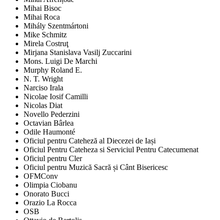
Mihai Bisoc
Mihai Roca
Mihály Szentmártoni
Mike Schmitz
Mirela Costruţ
Mirjana Stanislava Vasilj Zuccarini
Mons. Luigi De Marchi
Murphy Roland E.
N. T. Wright
Narciso Irala
Nicolae Iosif Camilli
Nicolas Diat
Novello Pederzini
Octavian Bârlea
Odile Haumonté
Oficiul pentru Cateheză al Diecezei de Iași
Oficiul Pentru Cateheza si Serviciul Pentru Catecumenat
Oficiul pentru Cler
Oficiul pentru Muzică Sacră și Cânt Bisericesc
OFMConv
Olimpia Ciobanu
Onorato Bucci
Orazio La Rocca
OSB