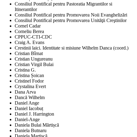
Consiliul Pontifical pentru Pastoratia Migrantilor si
Itinerantilor
Consiliul Pontifical pentru Promovarea Noii Evanghelizări
Consiliul Pontifical pentru Promovarea Unităţii Creştinilor
Cornel Cadar
Corneliu Berea
CPPUC-CTI-CDC
Craig A. Evans
Crestinii laici. Identitate si misiune Wilhelm Danca (coord.)
Cristian Bîrnat
Cristian Ungureanu
Cristian Virgil Bulai
Cristina G.
Cristina Șoican
Cristinel Fodor
Crystalina Evert
Dana Arva
Dancă Wilhelm
Daniel Ange
Daniel Iacobuț
Daniel J. Harrington
Daniel-Ange
Daniela Bulai Mărtișcă
Daniela Butnaru
Daniela Martișcă