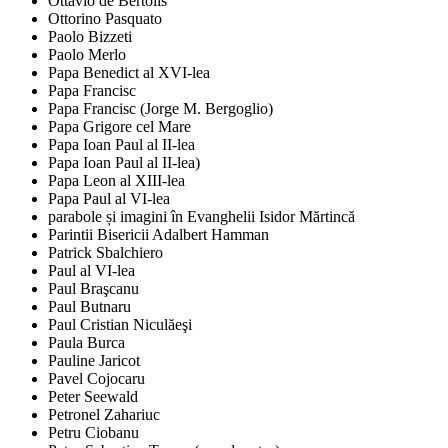
Ottavio de Bertolis
Ottorino Pasquato
Paolo Bizzeti
Paolo Merlo
Papa Benedict al XVI-lea
Papa Francisc
Papa Francisc (Jorge M. Bergoglio)
Papa Grigore cel Mare
Papa Ioan Paul al II-lea
Papa Ioan Paul al II-lea)
Papa Leon al XIII-lea
Papa Paul al VI-lea
parabole și imagini în Evanghelii Isidor Mărtincă
Parintii Bisericii Adalbert Hamman
Patrick Sbalchiero
Paul al VI-lea
Paul Braşcanu
Paul Butnaru
Paul Cristian Niculăeşi
Paula Burca
Pauline Jaricot
Pavel Cojocaru
Peter Seewald
Petronel Zahariuc
Petru Ciobanu