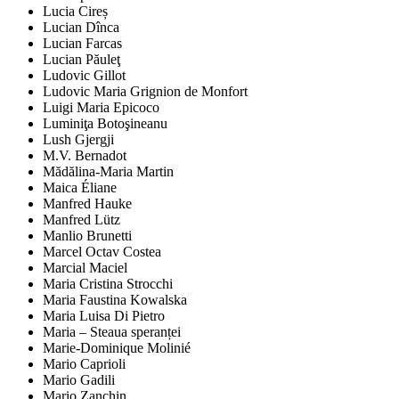
Lucia Cireș
Lucian Dînca
Lucian Farcas
Lucian Păuleţ
Ludovic Gillot
Ludovic Maria Grignion de Monfort
Luigi Maria Epicoco
Luminiţa Botoşineanu
Lush Gjergji
M.V. Bernadot
Mădălina-Maria Martin
Maica Éliane
Manfred Hauke
Manfred Lütz
Manlio Brunetti
Marcel Octav Costea
Marcial Maciel
Maria Cristina Strocchi
Maria Faustina Kowalska
Maria Luisa Di Pietro
Maria – Steaua speranței
Marie-Dominique Molinié
Mario Caprioli
Mario Gadili
Mario Zanchin