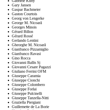
Gabriele Kuby
Gary Jansen
Gaspar Bachmeier
Gaston Courtois
Georg von Lengerke
George M. Nicoară
Georges Minois
Gérard Billon
Gérard Rossé
Gerlando Lentini
Gheorghe M. Nicoară
Gianfranco Pizzamiglio
Gianfranco Ravasi
Gino Rocca
Giovanni Ballis Sj
Giovanni Cesare Pagazzi
Giuliano Ferrini OFM
Giuseppe Caramia
Giuseppe Cionchi
Giuseppe Colombero
Giuseppe Forlai
Giuseppe Pulcinelli
Giuseppe Tanzella-Nitti
Graziella Piergiani
Guillemette de La Borie