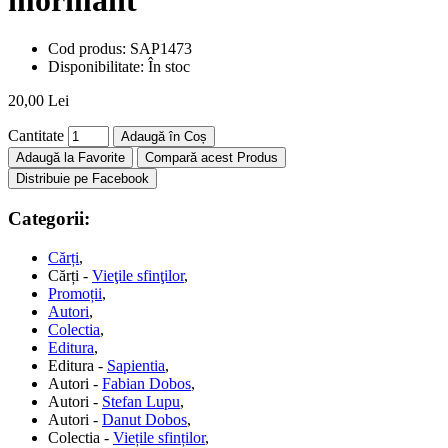
Cod produs:
SAP1473
Disponibilitate:
În stoc
20,00 Lei
Cantitate
Adaugă în Coș
Adaugă la Favorite
Compară acest Produs
Distribuie pe Facebook
Categorii:
Cărți
,
Cărți -
Vieţile sfinţilor
,
Promoții
,
Autori
,
Colectia
,
Editura
,
Editura -
Sapientia
,
Autori -
Fabian Dobos
,
Autori -
Stefan Lupu
,
Autori -
Danut Dobos
,
Colectia -
Viețile sfinților
,