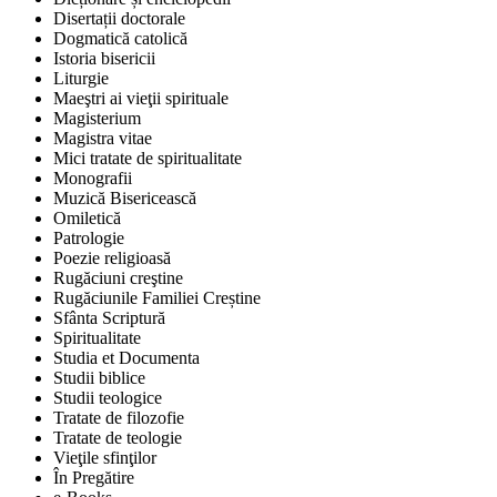
Disertații doctorale
Dogmatică catolică
Istoria bisericii
Liturgie
Maeştri ai vieţii spirituale
Magisterium
Magistra vitae
Mici tratate de spiritualitate
Monografii
Muzică Bisericească
Omiletică
Patrologie
Poezie religioasă
Rugăciuni creştine
Rugăciunile Familiei Creștine
Sfânta Scriptură
Spiritualitate
Studia et Documenta
Studii biblice
Studii teologice
Tratate de filozofie
Tratate de teologie
Vieţile sfinţilor
În Pregătire