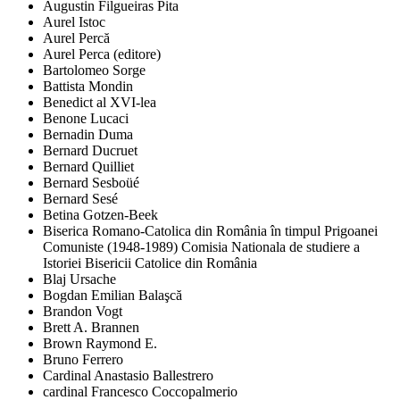
Augustin Filgueiras Pita
Aurel Istoc
Aurel Percă
Aurel Perca (editore)
Bartolomeo Sorge
Battista Mondin
Benedict al XVI-lea
Benone Lucaci
Bernadin Duma
Bernard Ducruet
Bernard Quilliet
Bernard Sesboüé
Bernard Sesé
Betina Gotzen-Beek
Biserica Romano-Catolica din România în timpul Prigoanei
Comuniste (1948-1989) Comisia Nationala de studiere a
Istoriei Bisericii Catolice din România
Blaj Ursache
Bogdan Emilian Balaşcă
Brandon Vogt
Brett A. Brannen
Brown Raymond E.
Bruno Ferrero
Cardinal Anastasio Ballestrero
cardinal Francesco Coccopalmerio