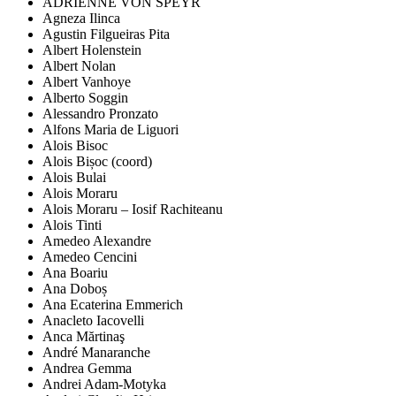
ADRIENNE VON SPEYR
Agneza Ilinca
Agustin Filgueiras Pita
Albert Holenstein
Albert Nolan
Albert Vanhoye
Alberto Soggin
Alessandro Pronzato
Alfons Maria de Liguori
Alois Bisoc
Alois Bișoc (coord)
Alois Bulai
Alois Moraru
Alois Moraru – Iosif Rachiteanu
Alois Tinti
Amedeo Alexandre
Amedeo Cencini
Ana Boariu
Ana Doboș
Ana Ecaterina Emmerich
Anacleto Iacovelli
Anca Mărtinaş
André Manaranche
Andrea Gemma
Andrei Adam-Motyka