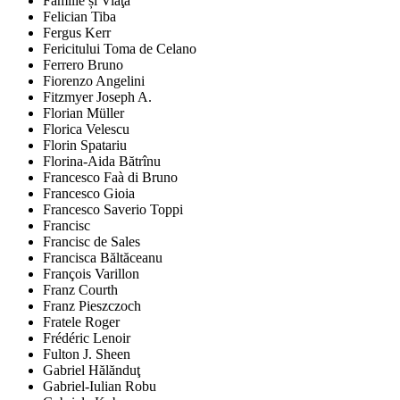
Familie și Viaţă
Felician Tiba
Fergus Kerr
Fericitului Toma de Celano
Ferrero Bruno
Fiorenzo Angelini
Fitzmyer Joseph A.
Florian Müller
Florica Velescu
Florin Spatariu
Florina-Aida Bătrînu
Francesco Faà di Bruno
Francesco Gioia
Francesco Saverio Toppi
Francisc
Francisc de Sales
Francisca Băltăceanu
François Varillon
Franz Courth
Franz Pieszczoch
Fratele Roger
Frédéric Lenoir
Fulton J. Sheen
Gabriel Hălănduţ
Gabriel-Iulian Robu