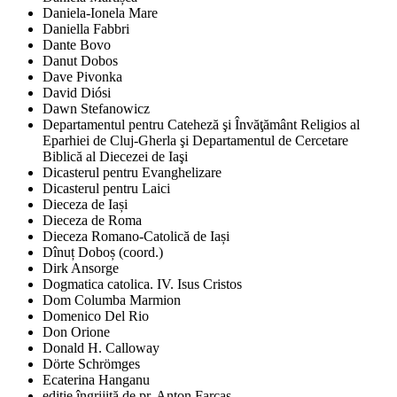
Daniela-Ionela Mare
Daniella Fabbri
Dante Bovo
Danut Dobos
Dave Pivonka
David Diósi
Dawn Stefanowicz
Departamentul pentru Cateheză şi Învăţământ Religios al
Eparhiei de Cluj-Gherla şi Departamentul de Cercetare
Biblică al Diecezei de Iaşi
Dicasterul pentru Evanghelizare
Dicasterul pentru Laici
Dieceza de Iași
Dieceza de Roma
Dieceza Romano-Catolică de Iași
Dînuț Doboș (coord.)
Dirk Ansorge
Dogmatica catolica. IV. Isus Cristos
Dom Columba Marmion
Domenico Del Rio
Don Orione
Donald H. Calloway
Dörte Schrömges
Ecaterina Hanganu
ediţie îngrijită de pr. Anton Farcaş