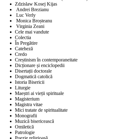
Zdzislaw Kosej Kijas
Andrei Brezianu
Luc Verly
Monica Broșteanu
Virginia Zeani
Cele mai vandute
Colectia
În Pregătire
Cateheză
Credo
Creștinism în contemporaneitate
Dicționare și enciclopedii
Disertații doctorale
Dogmatică catolică
Istoria Bisericii
Liturgie
Maeștri ai vieții spirituale
Magisterium
Magistra vitae
Mici tratate de spiritualitate
Monografii
Muzică bisericească
Omiletică
Patrologie
Poezie religioasă