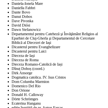
Daniela-Ionela Mare
Daniella Fabbri
Dante Bovo
Danut Dobos
Dave Pivonka
David Diósi
Dawn Stefanowicz
Departamentul pentru Cateheză şi Învăţământ Religios al
Eparhiei de Cluj-Gherla şi Departamentul de Cercetare
Biblică al Diecezei de Iaşi
Dicasterul pentru Evanghelizare
Dicasterul pentru Laici
Dieceza de Iași
Dieceza de Roma
Dieceza Romano-Catolică de Iași
Dînuț Doboș (coord.)
Dirk Ansorge
Dogmatica catolica. IV. Isus Cristos
Dom Columba Marmion
Domenico Del Rio
Don Orione
Donald H. Calloway
Dörte Schrömges
Ecaterina Hanganu
ediţie îngrijită de pr. Anton Farcaş