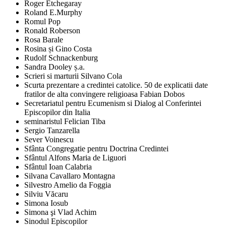
Roger Etchegaray
Roland E.Murphy
Romul Pop
Ronald Roberson
Rosa Barale
Rosina și Gino Costa
Rudolf Schnackenburg
Sandra Dooley ș.a.
Scrieri si marturii Silvano Cola
Scurta prezentare a credintei catolice. 50 de explicatii date
fratilor de alta convingere religioasa Fabian Dobos
Secretariatul pentru Ecumenism si Dialog al Conferintei
Episcopilor din Italia
seminaristul Felician Tiba
Sergio Tanzarella
Sever Voinescu
Sfânta Congregatie pentru Doctrina Credintei
Sfântul Alfons Maria de Liguori
Sfântul Ioan Calabria
Silvana Cavallaro Montagna
Silvestro Amelio da Foggia
Silviu Văcaru
Simona Iosub
Simona şi Vlad Achim
Sinodul Episcopilor