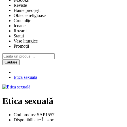
e-Books
Reviste
Haine preoțești
Obiecte religioase
Cruciulițe
Icoane
Rozarii
Statui
Vase liturgice
Promoții
Căutare
Etica sexuală
Etica sexuală
Cod produs:
SAP1557
Disponibilitate:
În stoc