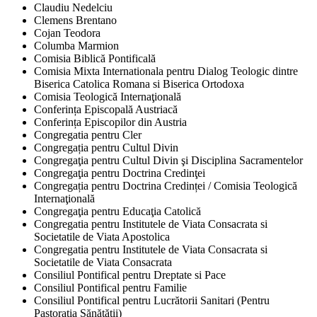
Claudiu Nedelciu
Clemens Brentano
Cojan Teodora
Columba Marmion
Comisia Biblică Pontificală
Comisia Mixta Internationala pentru Dialog Teologic dintre
Biserica Catolica Romana si Biserica Ortodoxa
Comisia Teologică Internaţională
Conferința Episcopală Austriacă
Conferința Episcopilor din Austria
Congregatia pentru Cler
Congregația pentru Cultul Divin
Congregaţia pentru Cultul Divin şi Disciplina Sacramentelor
Congregaţia pentru Doctrina Credinţei
Congregația pentru Doctrina Credinței / Comisia Teologică
Internaţională
Congregaţia pentru Educaţia Catolică
Congregatia pentru Institutele de Viata Consacrata si
Societatile de Viata Apostolica
Congregatia pentru Institutele de Viata Consacrata si
Societatile de Viata Consacrata
Consiliul Pontifical pentru Dreptate si Pace
Consiliul Pontifical pentru Familie
Consiliul Pontifical pentru Lucrătorii Sanitari (Pentru
Pastorația Sănătății)