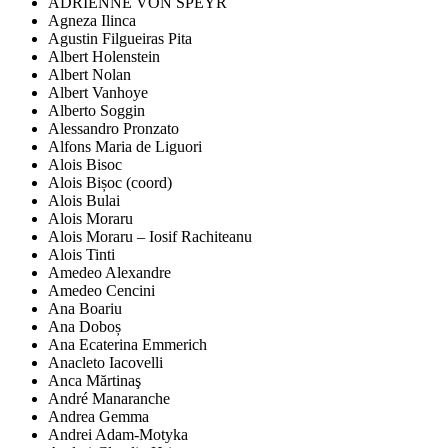
ADRIENNE VON SPEYR
Agneza Ilinca
Agustin Filgueiras Pita
Albert Holenstein
Albert Nolan
Albert Vanhoye
Alberto Soggin
Alessandro Pronzato
Alfons Maria de Liguori
Alois Bisoc
Alois Bișoc (coord)
Alois Bulai
Alois Moraru
Alois Moraru – Iosif Rachiteanu
Alois Tinti
Amedeo Alexandre
Amedeo Cencini
Ana Boariu
Ana Doboș
Ana Ecaterina Emmerich
Anacleto Iacovelli
Anca Mărtinaş
André Manaranche
Andrea Gemma
Andrei Adam-Motyka