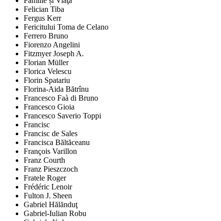
Familie și Viaţă
Felician Tiba
Fergus Kerr
Fericitului Toma de Celano
Ferrero Bruno
Fiorenzo Angelini
Fitzmyer Joseph A.
Florian Müller
Florica Velescu
Florin Spatariu
Florina-Aida Bătrînu
Francesco Faà di Bruno
Francesco Gioia
Francesco Saverio Toppi
Francisc
Francisc de Sales
Francisca Băltăceanu
François Varillon
Franz Courth
Franz Pieszczoch
Fratele Roger
Frédéric Lenoir
Fulton J. Sheen
Gabriel Hălănduţ
Gabriel-Iulian Robu