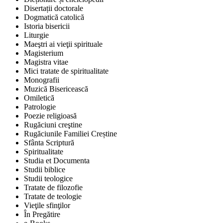
Disertații doctorale
Dogmatică catolică
Istoria bisericii
Liturgie
Maeştri ai vieţii spirituale
Magisterium
Magistra vitae
Mici tratate de spiritualitate
Monografii
Muzică Bisericească
Omiletică
Patrologie
Poezie religioasă
Rugăciuni creştine
Rugăciunile Familiei Creștine
Sfânta Scriptură
Spiritualitate
Studia et Documenta
Studii biblice
Studii teologice
Tratate de filozofie
Tratate de teologie
Vieţile sfinţilor
În Pregătire