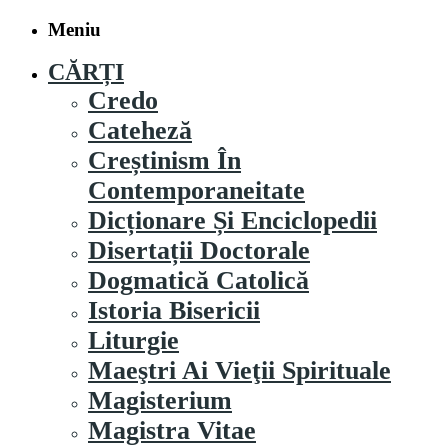
Meniu
CĂRȚI
Credo
Cateheză
Creștinism În
Contemporaneitate
Dicționare Și Enciclopedii
Disertații Doctorale
Dogmatică Catolică
Istoria Bisericii
Liturgie
Maeştri Ai Vieţii Spirituale
Magisterium
Magistra Vitae