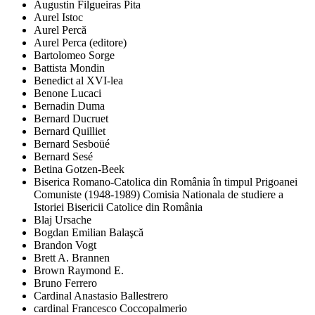
Augustin Filgueiras Pita
Aurel Istoc
Aurel Percă
Aurel Perca (editore)
Bartolomeo Sorge
Battista Mondin
Benedict al XVI-lea
Benone Lucaci
Bernadin Duma
Bernard Ducruet
Bernard Quilliet
Bernard Sesboüé
Bernard Sesé
Betina Gotzen-Beek
Biserica Romano-Catolica din România în timpul Prigoanei
Comuniste (1948-1989) Comisia Nationala de studiere a
Istoriei Bisericii Catolice din România
Blaj Ursache
Bogdan Emilian Balaşcă
Brandon Vogt
Brett A. Brannen
Brown Raymond E.
Bruno Ferrero
Cardinal Anastasio Ballestrero
cardinal Francesco Coccopalmerio