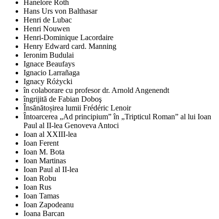
Hanelore Roth
Hans Urs von Balthasar
Henri de Lubac
Henri Nouwen
Henri-Dominique Lacordaire
Henry Edward card. Manning
Ieronim Budulai
Ignace Beaufays
Ignacio Larrañaga
Ignacy Różycki
în colaborare cu profesor dr. Arnold Angenendt
îngrijită de Fabian Doboş
Însănătoșirea lumii Frédéric Lenoir
Întoarcerea „Ad principium” în „Tripticul Roman” al lui Ioan
Paul al II-lea Genoveva Antoci
Ioan al XXIII-lea
Ioan Ferent
Ioan M. Bota
Ioan Martinas
Ioan Paul al II-lea
Ioan Robu
Ioan Rus
Ioan Tamas
Ioan Zapodeanu
Ioana Barcan