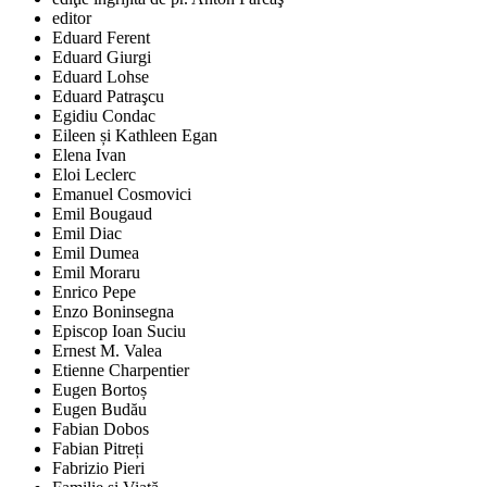
editor
Eduard Ferent
Eduard Giurgi
Eduard Lohse
Eduard Patraşcu
Egidiu Condac
Eileen și Kathleen Egan
Elena Ivan
Eloi Leclerc
Emanuel Cosmovici
Emil Bougaud
Emil Diac
Emil Dumea
Emil Moraru
Enrico Pepe
Enzo Boninsegna
Episcop Ioan Suciu
Ernest M. Valea
Etienne Charpentier
Eugen Bortoș
Eugen Budău
Fabian Dobos
Fabian Pitreți
Fabrizio Pieri