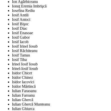
Ion Agârbiceanu
Ionuţ Eremia Imbrişcă
Iosefina Rediu
Iosif Antili
Iosif Antoci
Iosif Bişoc
Iosif Diac
Iosif Enasoae
Iosif Gabor
Iosif Iacob
Iosif Irinel Iosub
Iosif Răchiteanu
Iosif Tamas
Iosif Tiba
Irinel Iosif Iosub
Irinel-Iosif Iosub
Isidor Chicet
Isidor Chinez
Isidor Iacovici
Isidor Mărtincă
Iulian Faraoanu
Iulian Faroanu
Iulian Ghercă
Iulian Ghercă Munteanu
Iulian Ghiurca