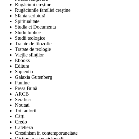
Rugăciuni creștine
Rugăciunile familiei creștine
Sfânta scriptură
Spiritualitate
Studia et Documenta
Studii biblice
Studii teologice
Tratate de filozofie
Tratate de teologie
Viețile sfinților
Ebooks
Editura
Sapientia
Galaxia Gutenberg
Pauline
Presa Bună
ARCB
Serafica
Noutati
Toti autorii
Cărți
Credo
Cateheză
Creștinism în contemporaneitate
Dicționare și enciclopedii