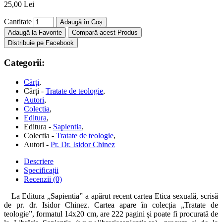
25,00 Lei
Cantitate
Adaugă în Coș
Adaugă la Favorite
Compară acest Produs
Distribuie pe Facebook
Categorii:
Cărți
,
Cărți -
Tratate de teologie
,
Autori
,
Colectia
,
Editura
,
Editura -
Sapientia
,
Colectia -
Tratate de teologie
,
Autori -
Pr. Dr. Isidor Chinez
Descriere
Specificații
Recenzii (0)
La Editura „Sapientia” a apărut recent cartea Etica sexuală, scrisă
de pr. dr. Isidor Chinez. Cartea apare în colecția „Tratate de
teologie”, formatul 14x20 cm, are 222 pagini și poate fi procurată de