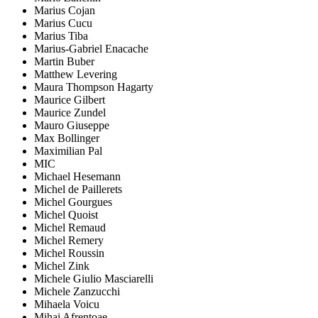
Marius Cojan
Marius Cucu
Marius Tiba
Marius-Gabriel Enacache
Martin Buber
Matthew Levering
Maura Thompson Hagarty
Maurice Gilbert
Maurice Zundel
Mauro Giuseppe
Max Bollinger
Maximilian Pal
MIC
Michael Hesemann
Michel de Paillerets
Michel Gourgues
Michel Quoist
Michel Remaud
Michel Remery
Michel Roussin
Michel Zink
Michele Giulio Masciarelli
Michele Zanzucchi
Mihaela Voicu
Mihai Afrențoae