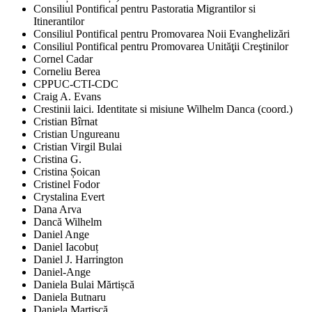
Consiliul Pontifical pentru Pastoratia Migrantilor si
Itinerantilor
Consiliul Pontifical pentru Promovarea Noii Evanghelizări
Consiliul Pontifical pentru Promovarea Unităţii Creştinilor
Cornel Cadar
Corneliu Berea
CPPUC-CTI-CDC
Craig A. Evans
Crestinii laici. Identitate si misiune Wilhelm Danca (coord.)
Cristian Bîrnat
Cristian Ungureanu
Cristian Virgil Bulai
Cristina G.
Cristina Șoican
Cristinel Fodor
Crystalina Evert
Dana Arva
Dancă Wilhelm
Daniel Ange
Daniel Iacobuț
Daniel J. Harrington
Daniel-Ange
Daniela Bulai Mărtișcă
Daniela Butnaru
Daniela Martișcă