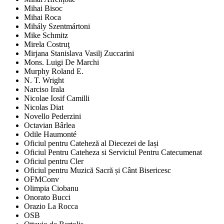
Mihai Bisoc
Mihai Roca
Mihály Szentmártoni
Mike Schmitz
Mirela Costruţ
Mirjana Stanislava Vasilj Zuccarini
Mons. Luigi De Marchi
Murphy Roland E.
N. T. Wright
Narciso Irala
Nicolae Iosif Camilli
Nicolas Diat
Novello Pederzini
Octavian Bârlea
Odile Haumonté
Oficiul pentru Cateheză al Diecezei de Iași
Oficiul Pentru Cateheza si Serviciul Pentru Catecumenat
Oficiul pentru Cler
Oficiul pentru Muzică Sacră și Cânt Bisericesc
OFMConv
Olimpia Ciobanu
Onorato Bucci
Orazio La Rocca
OSB