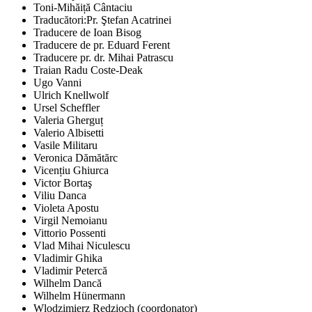
Toni-Mihăiță Cântaciu
Traducători:Pr. Ştefan Acatrinei
Traducere de Ioan Bisog
Traducere de pr. Eduard Ferent
Traducere pr. dr. Mihai Patrascu
Traian Radu Coste-Deak
Ugo Vanni
Ulrich Knellwolf
Ursel Scheffler
Valeria Gherguț
Valerio Albisetti
Vasile Militaru
Veronica Dămătărc
Vicențiu Ghiurca
Victor Bortaş
Viliu Danca
Violeta Apostu
Virgil Nemoianu
Vittorio Possenti
Vlad Mihai Niculescu
Vladimir Ghika
Vladimir Petercă
Wilhelm Dancă
Wilhelm Hünermann
Wlodzimierz Redzioch (coordonator)