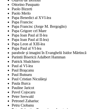
Ottavio de Bertolis
Ottorino Pasquato
Paolo Bizzeti
Paolo Merlo
Papa Benedict al XVI-lea
Papa Francisc
Papa Francisc (Jorge M. Bergoglio)
Papa Grigore cel Mare
Papa Ioan Paul al II-lea
Papa Ioan Paul al II-lea)
Papa Leon al XIII-lea
Papa Paul al VI-lea
parabole și imagini în Evanghelii Isidor Mărtincă
Parintii Bisericii Adalbert Hamman
Patrick Sbalchiero
Paul al VI-lea
Paul Braşcanu
Paul Butnaru
Paul Cristian Niculăeşi
Paula Burca
Pauline Jaricot
Pavel Cojocaru
Peter Seewald
Petronel Zahariuc
Petru Ciobanu