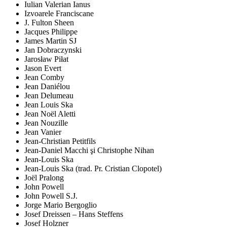
Iulian Valerian Ianus
Izvoarele Franciscane
J. Fulton Sheen
Jacques Philippe
James Martin SJ
Jan Dobraczynski
Jarosław Piłat
Jason Evert
Jean Comby
Jean Daniélou
Jean Delumeau
Jean Louis Ska
Jean Noël Aletti
Jean Nouzille
Jean Vanier
Jean-Christian Petitfils
Jean-Daniel Macchi şi Christophe Nihan
Jean-Louis Ska
Jean-Louis Ska (trad. Pr. Cristian Clopotel)
Joël Pralong
John Powell
John Powell S.J.
Jorge Mario Bergoglio
Josef Dreissen – Hans Steffens
Josef Holzner