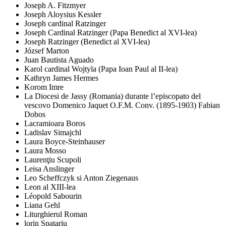
Joseph A. Fitzmyer
Joseph Aloysius Kessler
Joseph cardinal Ratzinger
Joseph Cardinal Ratzinger (Papa Benedict al XVI-lea)
Joseph Ratzinger (Benedict al XVI-lea)
József Marton
Juan Bautista Aguado
Karol cardinal Wojtyla (Papa Ioan Paul al II-lea)
Kathryn James Hermes
Korom Imre
La Diocesi de Jassy (Romania) durante l’episcopato del
vescovo Domenico Jaquet O.F.M. Conv. (1895-1903) Fabian
Dobos
Lacramioara Boros
Ladislav Simajchl
Laura Boyce-Steinhauser
Laura Mosso
Laurenţiu Scupoli
Leisa Anslinger
Leo Scheffczyk si Anton Ziegenaus
Leon al XIII-lea
Léopold Sabourin
Liana Gehl
Liturghierul Roman
lorin Spatariu