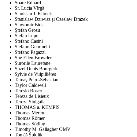
Soare Eduard
Sr. Lucia Vîrgă
Stanislau J. Klimek
Stanislaw Dziwisz şi Czeslaw Drazek
Stawomir Biela
Ştefan Grosu
Stefan Lupu
Stefano Casini
Stefano Guarinelli
Stefano Pagazzi
Sue Ellen Browder
Surorile Lauretane
Suzel Denis Bourgerie
Sylvie de Vulpillières
Tamaş Petru-Sebastian
Taylor Caldwell
Teresio Bosco
Tereza de Lisieux
Tereza Sinigalia
THOMAS a. KEMPIS
Thomas Merton
Thomas Römer
Thomas Söding
Timothy M. Gallagher OMV
Tomáš Špidlík