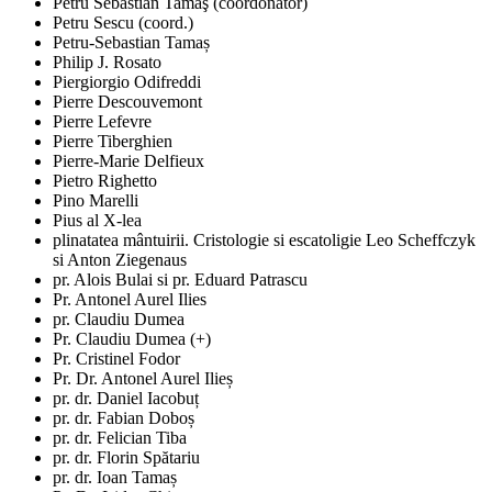
Petru Sebastian Tamaş (coordonator)
Petru Sescu (coord.)
Petru-Sebastian Tamaș
Philip J. Rosato
Piergiorgio Odifreddi
Pierre Descouvemont
Pierre Lefevre
Pierre Tiberghien
Pierre-Marie Delfieux
Pietro Righetto
Pino Marelli
Pius al X-lea
plinatatea mântuirii. Cristologie si escatoligie Leo Scheffczyk
si Anton Ziegenaus
pr. Alois Bulai si pr. Eduard Patrascu
Pr. Antonel Aurel Ilies
pr. Claudiu Dumea
Pr. Claudiu Dumea (+)
Pr. Cristinel Fodor
Pr. Dr. Antonel Aurel Ilieș
pr. dr. Daniel Iacobuț
pr. dr. Fabian Doboș
pr. dr. Felician Tiba
pr. dr. Florin Spătariu
pr. dr. Ioan Tamaș