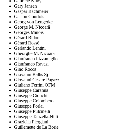
Gabriele Kuby
Gary Jansen
Gaspar Bachmeier
Gaston Courtois
Georg von Lengerke
George M. Nicoară
Georges Minois
Gérard Billon
Gérard Rossé
Gerlando Lentini
Gheorghe M. Nicoară
Gianfranco Pizzamiglio
Gianfranco Ravasi
Gino Rocca
Giovanni Ballis Sj
Giovanni Cesare Pagazzi
Giuliano Ferrini OFM
Giuseppe Caramia
Giuseppe Cionchi
Giuseppe Colombero
Giuseppe Forlai
Giuseppe Pulcinelli
Giuseppe Tanzella-Nitti
Graziella Piergiani
Guillemette de La Borie