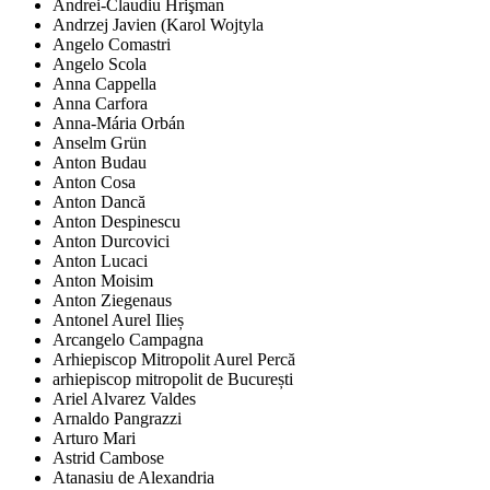
Andrei-Claudiu Hrişman
Andrzej Javien (Karol Wojtyla
Angelo Comastri
Angelo Scola
Anna Cappella
Anna Carfora
Anna-Mária Orbán
Anselm Grün
Anton Budau
Anton Cosa
Anton Dancă
Anton Despinescu
Anton Durcovici
Anton Lucaci
Anton Moisim
Anton Ziegenaus
Antonel Aurel Ilieș
Arcangelo Campagna
Arhiepiscop Mitropolit Aurel Percă
arhiepiscop mitropolit de București
Ariel Alvarez Valdes
Arnaldo Pangrazzi
Arturo Mari
Astrid Cambose
Atanasiu de Alexandria