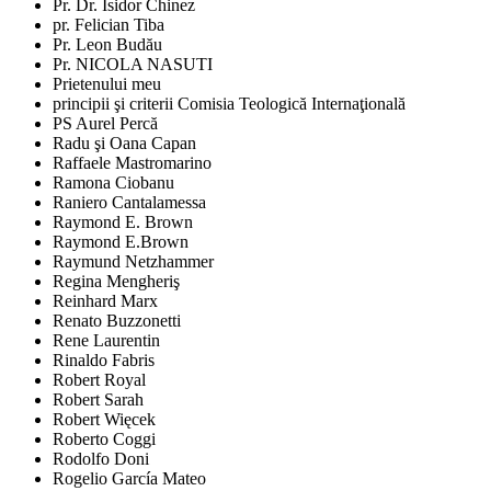
Pr. Dr. Isidor Chinez
pr. Felician Tiba
Pr. Leon Budău
Pr. NICOLA NASUTI
Prietenului meu
principii şi criterii Comisia Teologică Internaţională
PS Aurel Percă
Radu şi Oana Capan
Raffaele Mastromarino
Ramona Ciobanu
Raniero Cantalamessa
Raymond E. Brown
Raymond E.Brown
Raymund Netzhammer
Regina Mengheriş
Reinhard Marx
Renato Buzzonetti
Rene Laurentin
Rinaldo Fabris
Robert Royal
Robert Sarah
Robert Więcek
Roberto Coggi
Rodolfo Doni
Rogelio García Mateo