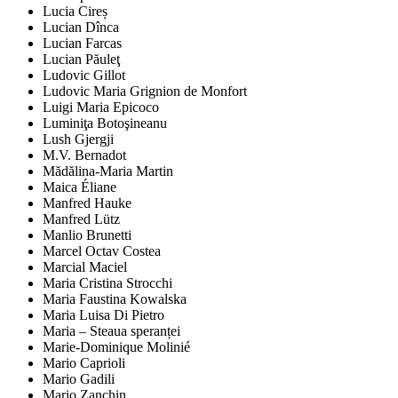
Lucia Cireș
Lucian Dînca
Lucian Farcas
Lucian Păuleţ
Ludovic Gillot
Ludovic Maria Grignion de Monfort
Luigi Maria Epicoco
Luminiţa Botoşineanu
Lush Gjergji
M.V. Bernadot
Mădălina-Maria Martin
Maica Éliane
Manfred Hauke
Manfred Lütz
Manlio Brunetti
Marcel Octav Costea
Marcial Maciel
Maria Cristina Strocchi
Maria Faustina Kowalska
Maria Luisa Di Pietro
Maria – Steaua speranței
Marie-Dominique Molinié
Mario Caprioli
Mario Gadili
Mario Zanchin