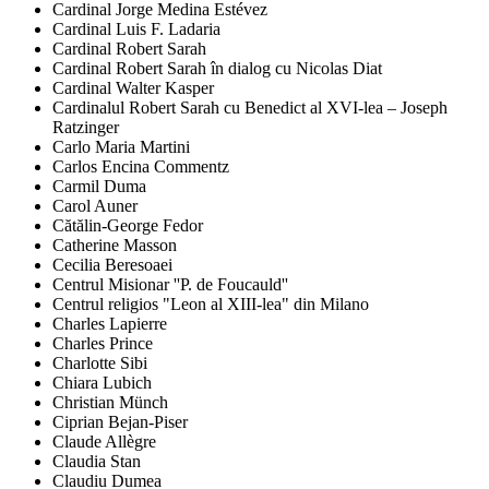
Cardinal Jorge Medina Estévez
Cardinal Luis F. Ladaria
Cardinal Robert Sarah
Cardinal Robert Sarah în dialog cu Nicolas Diat
Cardinal Walter Kasper
Cardinalul Robert Sarah cu Benedict al XVI-lea – Joseph
Ratzinger
Carlo Maria Martini
Carlos Encina Commentz
Carmil Duma
Carol Auner
Cătălin-George Fedor
Catherine Masson
Cecilia Beresoaei
Centrul Misionar ''P. de Foucauld''
Centrul religios "Leon al XIII-lea" din Milano
Charles Lapierre
Charles Prince
Charlotte Sibi
Chiara Lubich
Christian Münch
Ciprian Bejan-Piser
Claude Allègre
Claudia Stan
Claudiu Dumea