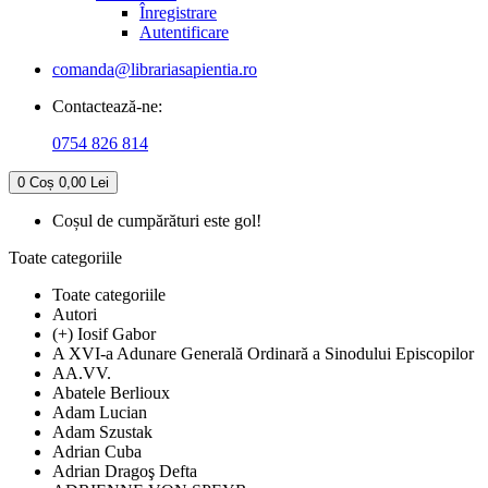
Înregistrare
Autentificare
comanda@librariasapientia.ro
Contactează-ne:
0754 826 814
0
Coș
0,00 Lei
Coșul de cumpărături este gol!
Toate categoriile
Toate categoriile
Autori
(+) Iosif Gabor
A XVI-a Adunare Generală Ordinară a Sinodului Episcopilor
AA.VV.
Abatele Berlioux
Adam Lucian
Adam Szustak
Adrian Cuba
Adrian Dragoş Defta