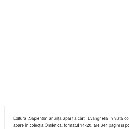
Editura „Sapientia” anunţă apariţia cărţii Evanghelia în viaţa 
apare în colecţia Omiletică, formatul 14x20, are 344 pagini şi poat