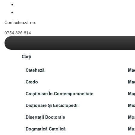
Contactează-ne:
0754 826 814
Cărți
Cateheză
Mae
Credo
Mag
Creștinism În Contemporaneitate
Mag
Dicționare Și Enciclopedii
Mic
Disertații Doctorale
Mon
Dogmatică Catolică
Muz