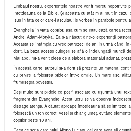
Limbajul nostru, experienţele noastre vor fi mereu nepotrivit
întotdeauna de la Biblie. Și aceasta cu atât m ai mult în cazul
Isus în faţa celor care-l ascultau: le vorbea în parabole pentru a
Evanghelia în viața copiilor, așa cum se intitulează cartea rec
Andrei Adam-Motyka. Ea s-a născut dintr-o experienţă pastorală
Aceasta se întâmpla cu vreo patruzeci de ani în urmă când, în c
dorit. La baza acestei culegeri se află o îndelungată muncă des
Mai apoi, mi-a venit ideea de a elabora materialul adunat, preze
În aceasă carte, autorul şi-a dorit să prezinte un material conţ
cu privire la folosirea pildelor într-o omilie. Un mare risc, ală
frumuseţea povestirii.
Deşi multe sunt pildele ce pot fi asociate cu uşurinţă unui text
fragment din Evanghelie. Acest lucru se va observa îndeosebi în
distrage atenţia. A căutat aproape întotdeauna să se limiteze la 
folosescă un ton corect, vesel şi chiar glumeţ, evitând elemente
copiilor peste 10 ani.
Ceea ce scria cardinalul Albino Luciani, cel care avea să devină