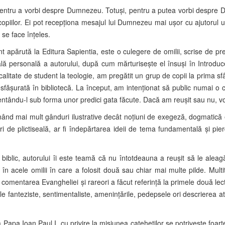
e pentru a vorbi despre Dumnezeu. Totuşi, pentru a putea vorbi despre 
 copiilor. Ei pot recepţiona mesajul lui Dumnezeu mai uşor cu ajutorul 
 se face înţeles.
ent apărută la Editura Sapientia, este o culegere de omilii, scrise de p
 personală a autorului, după cum mărturisește el însuși în Introducer
alitate de student la teologie, am pregătit un grup de copii la prima sf
făşurată în bibliotecă. La început, am intenţionat să public numai o cu
ntându-l sub forma unor predici gata făcute. Dacă am reuşit sau nu, vor
inând mai mult gânduri ilustrative decât noţiuni de exegeză, dogmatică 
turi de plictiseală, ar fi îndepărtarea ideii de tema fundamentală şi pie
 biblic, autorului îi este teamă că nu întotdeauna a reuşit să le aleag
 acele omilii în care a folosit două sau chiar mai multe pilde. Multitud
comentarea Evangheliei şi rareori a făcut referinţă la primele două lect
le fanteziste, sentimentaliste, ameninţările, pedepsele ori descrierea at
 Papa Ioan Paul I, cu privire la misiunea cateheţilor se potriveşte foar