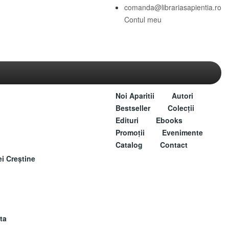
comanda@librariasapientia.ro
Contul meu
Noi Aparitii
Autori
Bestseller
Colecții
Edituri
Ebooks
Promoții
Evenimente
Catalog
Contact
ei Creștine
ta