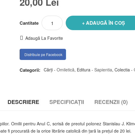
20,00 Lei
ADAUGĂ ÎN COȘ
Cantitate
Adaugă La Favorite
Distribuie pe Facebook
Categorii:
Cărți -
Omiletică
,
Editura -
Sapientia
,
Colectia -
DESCRIERE
SPECIFICAȚII
RECENZII (0)
copiilor. Omilii pentru Anul C, scrisă de preotul polonez Stanislau J.
e fi procurată de la orice librărie catolică din ţară la preţul de 20 lei.