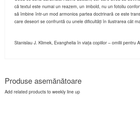
că textul este numai un reazem, un imbold, nu un fotoliu confort
să îmbine într-un mod armonios partea doctrinară ce este transmi
care deseori se confruntă cu unele dificultăţi în ilustrarea cât mai
Stanislau J. Klimek, Evanghelia în viaţa copiilor – omilii pentru
Produse asemănătoare
Add related products to weekly line up
De Vorbă Cu Isus : A Te Ruga Cu... Un Zâmbet Zilnic
35,00 Lei
ADAUGĂ ÎN COȘ