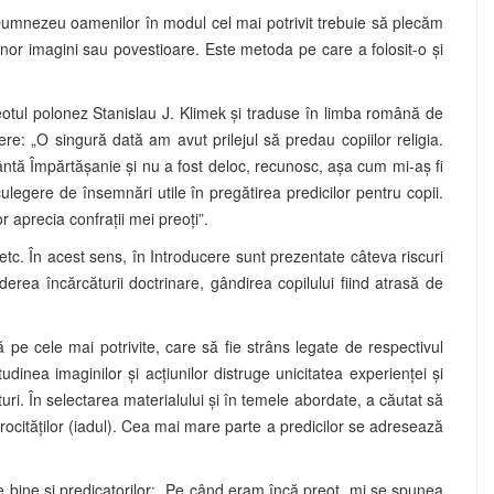
Dumnezeu oamenilor în modul cel mai potrivit trebuie să plecăm
unor imagini sau povestioare. Este metoda pe care a folosit-o şi
reotul polonez Stanislau J. Klimek și traduse în limba română de
e: „O singură dată am avut prilejul să predau copiilor religia.
ântă Împărtăşanie şi nu a fost deloc, recunosc, aşa cum mi-aş fi
legere de însemnări utile în pregătirea predicilor pentru copii.
 aprecia confraţii mei preoţi”.
etc. În acest sens, în Introducere sunt prezentate câteva riscuri
rderea încărcăturii doctrinare, gândirea copilului fiind atrasă de
ă pe cele mai potrivite, care să fie strâns legate de respectivul
inea imaginilor şi acţiunilor distruge unicitatea experienţei şi
uri. În selectarea materialului şi în temele abordate, a căutat să
rocităţilor (iadul). Cea mai mare parte a predicilor se adresează
te bine şi predicatorilor: „Pe când eram încă preot, mi se spunea