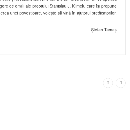
ere de omilii ale preotului Stanislau J. Klimek, care îşi propune
rea unei povestioare, voieşte să vină în ajutorul predicatorilor,
Ştefan Tamaş