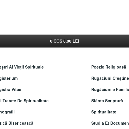
0
COȘ
0,00 LEI
ştri Ai Vieţii Spirituale
Poezie Religioasă
isterium
Rugăciuni Creştine
istra Vitae
Rugăciunile Famili
i Tratate De Spiritualitate
Sfânta Scriptură
ografii
Spiritualitate
ică Bisericească
Studia Et Documen