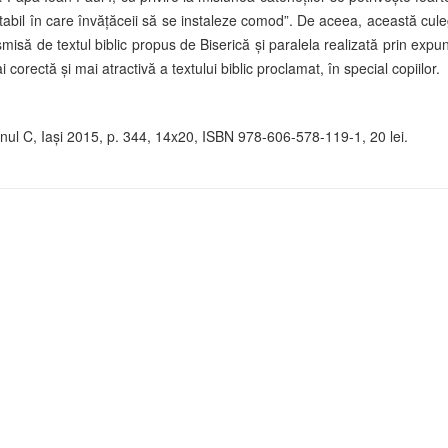
abil în care învăţăceii să se instaleze comod”. De aceea, această culeg
să de textul biblic propus de Biserică şi paralela realizată prin expune
 corectă şi mai atractivă a textului biblic proclamat, în special copiilor.
 Anul C, Iaşi 2015, p. 344, 14x20, ISBN 978-606-578-119-1, 20 lei.