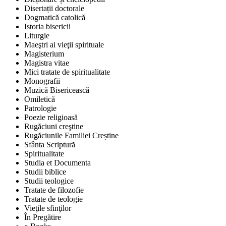
Disertații doctorale
Dogmatică catolică
Istoria bisericii
Liturgie
Maeştri ai vieţii spirituale
Magisterium
Magistra vitae
Mici tratate de spiritualitate
Monografii
Muzică Bisericească
Omiletică
Patrologie
Poezie religioasă
Rugăciuni creştine
Rugăciunile Familiei Creștine
Sfânta Scriptură
Spiritualitate
Studia et Documenta
Studii biblice
Studii teologice
Tratate de filozofie
Tratate de teologie
Vieţile sfinţilor
În Pregătire