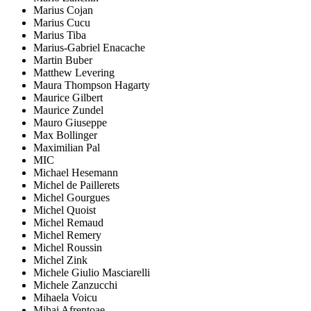
Marius Cojan
Marius Cucu
Marius Tiba
Marius-Gabriel Enacache
Martin Buber
Matthew Levering
Maura Thompson Hagarty
Maurice Gilbert
Maurice Zundel
Mauro Giuseppe
Max Bollinger
Maximilian Pal
MIC
Michael Hesemann
Michel de Paillerets
Michel Gourgues
Michel Quoist
Michel Remaud
Michel Remery
Michel Roussin
Michel Zink
Michele Giulio Masciarelli
Michele Zanzucchi
Mihaela Voicu
Mihai Afrențoae