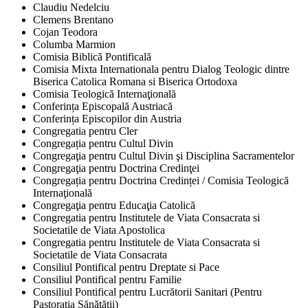
Claudiu Nedelciu
Clemens Brentano
Cojan Teodora
Columba Marmion
Comisia Biblică Pontificală
Comisia Mixta Internationala pentru Dialog Teologic dintre
Biserica Catolica Romana si Biserica Ortodoxa
Comisia Teologică Internaţională
Conferința Episcopală Austriacă
Conferința Episcopilor din Austria
Congregatia pentru Cler
Congregația pentru Cultul Divin
Congregaţia pentru Cultul Divin şi Disciplina Sacramentelor
Congregaţia pentru Doctrina Credinţei
Congregația pentru Doctrina Credinței / Comisia Teologică
Internaţională
Congregaţia pentru Educaţia Catolică
Congregatia pentru Institutele de Viata Consacrata si
Societatile de Viata Apostolica
Congregatia pentru Institutele de Viata Consacrata si
Societatile de Viata Consacrata
Consiliul Pontifical pentru Dreptate si Pace
Consiliul Pontifical pentru Familie
Consiliul Pontifical pentru Lucrătorii Sanitari (Pentru
Pastorația Sănătății)