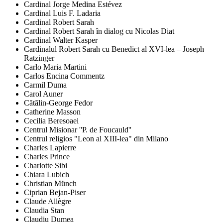
Cardinal Jorge Medina Estévez
Cardinal Luis F. Ladaria
Cardinal Robert Sarah
Cardinal Robert Sarah în dialog cu Nicolas Diat
Cardinal Walter Kasper
Cardinalul Robert Sarah cu Benedict al XVI-lea – Joseph
Ratzinger
Carlo Maria Martini
Carlos Encina Commentz
Carmil Duma
Carol Auner
Cătălin-George Fedor
Catherine Masson
Cecilia Beresoaei
Centrul Misionar ''P. de Foucauld''
Centrul religios "Leon al XIII-lea" din Milano
Charles Lapierre
Charles Prince
Charlotte Sibi
Chiara Lubich
Christian Münch
Ciprian Bejan-Piser
Claude Allègre
Claudia Stan
Claudiu Dumea