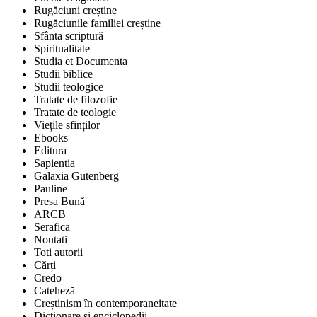
Rugăciuni creștine
Rugăciunile familiei creștine
Sfânta scriptură
Spiritualitate
Studia et Documenta
Studii biblice
Studii teologice
Tratate de filozofie
Tratate de teologie
Viețile sfinților
Ebooks
Editura
Sapientia
Galaxia Gutenberg
Pauline
Presa Bună
ARCB
Serafica
Noutati
Toti autorii
Cărți
Credo
Cateheză
Creștinism în contemporaneitate
Dicționare și enciclopedii