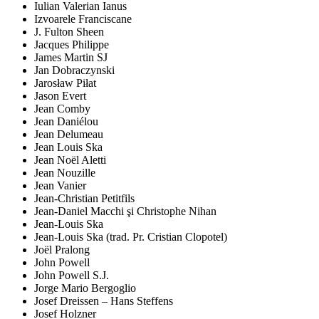
Iulian Valerian Ianus
Izvoarele Franciscane
J. Fulton Sheen
Jacques Philippe
James Martin SJ
Jan Dobraczynski
Jarosław Piłat
Jason Evert
Jean Comby
Jean Daniélou
Jean Delumeau
Jean Louis Ska
Jean Noël Aletti
Jean Nouzille
Jean Vanier
Jean-Christian Petitfils
Jean-Daniel Macchi şi Christophe Nihan
Jean-Louis Ska
Jean-Louis Ska (trad. Pr. Cristian Clopotel)
Joël Pralong
John Powell
John Powell S.J.
Jorge Mario Bergoglio
Josef Dreissen – Hans Steffens
Josef Holzner