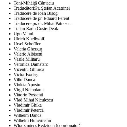
Toni-Mihăiță Cântaciu
Traducători:Pr. Ştefan Acatrinei
Traducere de Ioan Bisog
Traducere de pr. Eduard Ferent
Traducere pr. dr. Mihai Patrascu
Traian Radu Coste-Deak
Ugo Vanni
Ulrich Knellwolf
Ursel Scheffler
Valeria Gherguț
Valerio Albisetti
Vasile Militaru
Veronica Dămătărc
Vicențiu Ghiurca
Victor Bortaş
Viliu Danca
Violeta Apostu
Virgil Nemoianu
Vittorio Possenti
Vlad Mihai Niculescu
Vladimir Ghika
Vladimir Petercă
Wilhelm Dancă
Wilhelm Hünermann
Wlodzimierz Redzioch (coordonator)