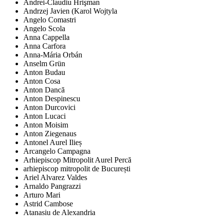
Andrei-Claudiu Hrişman
Andrzej Javien (Karol Wojtyla
Angelo Comastri
Angelo Scola
Anna Cappella
Anna Carfora
Anna-Mária Orbán
Anselm Grün
Anton Budau
Anton Cosa
Anton Dancă
Anton Despinescu
Anton Durcovici
Anton Lucaci
Anton Moisim
Anton Ziegenaus
Antonel Aurel Ilieș
Arcangelo Campagna
Arhiepiscop Mitropolit Aurel Percă
arhiepiscop mitropolit de București
Ariel Alvarez Valdes
Arnaldo Pangrazzi
Arturo Mari
Astrid Cambose
Atanasiu de Alexandria