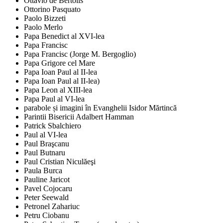
Ottavio de Bertolis
Ottorino Pasquato
Paolo Bizzeti
Paolo Merlo
Papa Benedict al XVI-lea
Papa Francisc
Papa Francisc (Jorge M. Bergoglio)
Papa Grigore cel Mare
Papa Ioan Paul al II-lea
Papa Ioan Paul al II-lea)
Papa Leon al XIII-lea
Papa Paul al VI-lea
parabole și imagini în Evanghelii Isidor Mărtincă
Parintii Bisericii Adalbert Hamman
Patrick Sbalchiero
Paul al VI-lea
Paul Braşcanu
Paul Butnaru
Paul Cristian Niculăeşi
Paula Burca
Pauline Jaricot
Pavel Cojocaru
Peter Seewald
Petronel Zahariuc
Petru Ciobanu