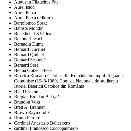
Augustin Filgueiras Pita
Aurel Istoc
Aurel Percă
Aurel Perca (editore)
Bartolomeo Sorge
Battista Mondin
Benedict al XVI-lea
Benone Lucaci
Bernadin Duma
Bernard Ducruet
Bernard Quilliet
Bernard Sesboüé
Bernard Sesé
Betina Gotzen-Beek
Biserica Romano-Catolica din România în timpul Prigoanei
Comuniste (1948-1989) Comisia Nationala de studiere a
Istoriei Bisericii Catolice din România
Blaj Ursache
Bogdan Emilian Balaşcă
Brandon Vogt
Brett A. Brannen
Brown Raymond E.
Bruno Ferrero
Cardinal Anastasio Ballestrero
cardinal Francesco Coccopalmerio