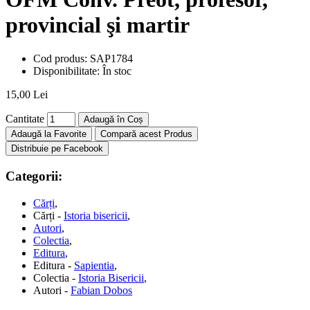
provincial şi martir
Cod produs:
SAP1784
Disponibilitate:
În stoc
15,00 Lei
Cantitate
Adaugă în Coș
Adaugă la Favorite
Compară acest Produs
Distribuie pe Facebook
Categorii:
Cărți
,
Cărți -
Istoria bisericii
,
Autori
,
Colectia
,
Editura
,
Editura -
Sapientia
,
Colectia -
Istoria Bisericii
,
Autori -
Fabian Dobos