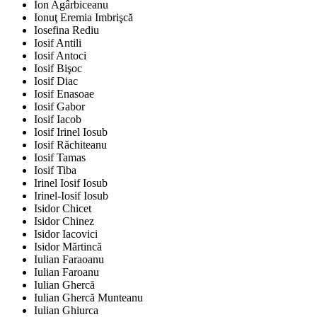
Ion Agârbiceanu
Ionuţ Eremia Imbrişcă
Iosefina Rediu
Iosif Antili
Iosif Antoci
Iosif Bişoc
Iosif Diac
Iosif Enasoae
Iosif Gabor
Iosif Iacob
Iosif Irinel Iosub
Iosif Răchiteanu
Iosif Tamas
Iosif Tiba
Irinel Iosif Iosub
Irinel-Iosif Iosub
Isidor Chicet
Isidor Chinez
Isidor Iacovici
Isidor Mărtincă
Iulian Faraoanu
Iulian Faroanu
Iulian Ghercă
Iulian Ghercă Munteanu
Iulian Ghiurca