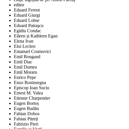
editor
Eduard Ferent
Eduard Giurgi
Eduard Lohse
Eduard Patraşcu
Egidiu Condac
Eileen și Kathleen Egan
Elena Ivan
Eloi Leclerc
Emanuel Cosmovici
Emil Bougaud
Emil Diac
Emil Dumea
Emil Moraru
Enrico Pepe
Enzo Boninsegna
Episcop Ioan Suciu
Ernest M. Valea
Etienne Charpentier
Eugen Bortoș
Eugen Budău
Fabian Dobos
Fabian Pitreți
Fabrizio Pieri