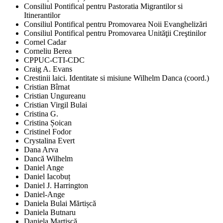
Consiliul Pontifical pentru Pastoratia Migrantilor si
Itinerantilor
Consiliul Pontifical pentru Promovarea Noii Evanghelizări
Consiliul Pontifical pentru Promovarea Unităţii Creştinilor
Cornel Cadar
Corneliu Berea
CPPUC-CTI-CDC
Craig A. Evans
Crestinii laici. Identitate si misiune Wilhelm Danca (coord.)
Cristian Bîrnat
Cristian Ungureanu
Cristian Virgil Bulai
Cristina G.
Cristina Șoican
Cristinel Fodor
Crystalina Evert
Dana Arva
Dancă Wilhelm
Daniel Ange
Daniel Iacobuț
Daniel J. Harrington
Daniel-Ange
Daniela Bulai Mărtișcă
Daniela Butnaru
Daniela Martișcă