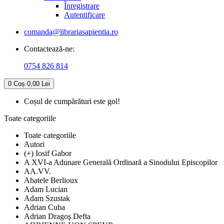
Înregistrare
Autentificare
comanda@librariasapientia.ro
Contactează-ne:
0754 826 814
0
Coș
0,00 Lei
Coșul de cumpărături este gol!
Toate categoriile
Toate categoriile
Autori
(+) Iosif Gabor
A XVI-a Adunare Generală Ordinară a Sinodului Episcopilor
AA.VV.
Abatele Berlioux
Adam Lucian
Adam Szustak
Adrian Cuba
Adrian Dragoş Defta