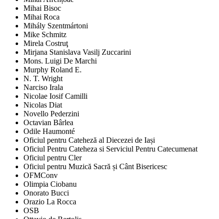
Mihai Bisoc
Mihai Roca
Mihály Szentmártoni
Mike Schmitz
Mirela Costruţ
Mirjana Stanislava Vasilj Zuccarini
Mons. Luigi De Marchi
Murphy Roland E.
N. T. Wright
Narciso Irala
Nicolae Iosif Camilli
Nicolas Diat
Novello Pederzini
Octavian Bârlea
Odile Haumonté
Oficiul pentru Cateheză al Diecezei de Iași
Oficiul Pentru Cateheza si Serviciul Pentru Catecumenat
Oficiul pentru Cler
Oficiul pentru Muzică Sacră și Cânt Bisericesc
OFMConv
Olimpia Ciobanu
Onorato Bucci
Orazio La Rocca
OSB