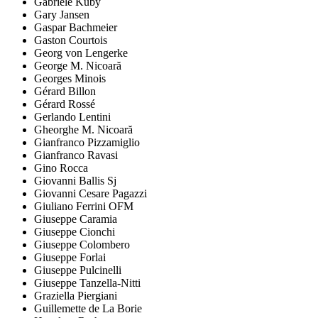
Gabriele Kuby
Gary Jansen
Gaspar Bachmeier
Gaston Courtois
Georg von Lengerke
George M. Nicoară
Georges Minois
Gérard Billon
Gérard Rossé
Gerlando Lentini
Gheorghe M. Nicoară
Gianfranco Pizzamiglio
Gianfranco Ravasi
Gino Rocca
Giovanni Ballis Sj
Giovanni Cesare Pagazzi
Giuliano Ferrini OFM
Giuseppe Caramia
Giuseppe Cionchi
Giuseppe Colombero
Giuseppe Forlai
Giuseppe Pulcinelli
Giuseppe Tanzella-Nitti
Graziella Piergiani
Guillemette de La Borie