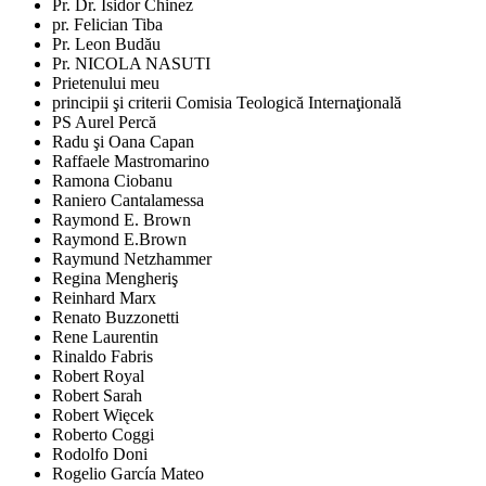
Pr. Dr. Isidor Chinez
pr. Felician Tiba
Pr. Leon Budău
Pr. NICOLA NASUTI
Prietenului meu
principii şi criterii Comisia Teologică Internaţională
PS Aurel Percă
Radu şi Oana Capan
Raffaele Mastromarino
Ramona Ciobanu
Raniero Cantalamessa
Raymond E. Brown
Raymond E.Brown
Raymund Netzhammer
Regina Mengheriş
Reinhard Marx
Renato Buzzonetti
Rene Laurentin
Rinaldo Fabris
Robert Royal
Robert Sarah
Robert Więcek
Roberto Coggi
Rodolfo Doni
Rogelio García Mateo