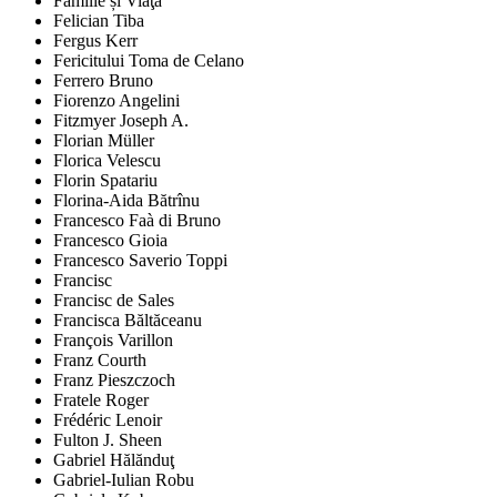
Familie și Viaţă
Felician Tiba
Fergus Kerr
Fericitului Toma de Celano
Ferrero Bruno
Fiorenzo Angelini
Fitzmyer Joseph A.
Florian Müller
Florica Velescu
Florin Spatariu
Florina-Aida Bătrînu
Francesco Faà di Bruno
Francesco Gioia
Francesco Saverio Toppi
Francisc
Francisc de Sales
Francisca Băltăceanu
François Varillon
Franz Courth
Franz Pieszczoch
Fratele Roger
Frédéric Lenoir
Fulton J. Sheen
Gabriel Hălănduţ
Gabriel-Iulian Robu