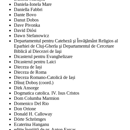
Daniela-Ionela Mare
Daniella Fabbri
Dante Bovo
Danut Dobos
Dave Pivonka
David Diósi
Dawn Stefanowicz
Departamentul pentru Cateheză şi Învăţământ Religios al
Eparhiei de Cluj-Gherla şi Departamentul de Cercetare
Biblică al Diecezei de Iaşi
Dicasterul pentru Evanghelizare
Dicasterul pentru Laici
Dieceza de Iași
Dieceza de Roma
Dieceza Romano-Catolică de Iași
Dînuț Doboș (coord.)
Dirk Ansorge
Dogmatica catolica. IV. Isus Cristos
Dom Columba Marmion
Domenico Del Rio
Don Orione
Donald H. Calloway
Dörte Schrömges
Ecaterina Hanganu
ediţie îngrijită de pr. Anton Farcaş