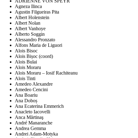
ADRIENNE VON SPEYR
Agneza Ilinca
Agustin Filgueiras Pita
Albert Holenstein
Albert Nolan
Albert Vanhoye
Alberto Soggin
Alessandro Pronzato
Alfons Maria de Liguori
Alois Bisoc
Alois Bișoc (coord)
Alois Bulai
Alois Moraru
Alois Moraru – Iosif Rachiteanu
Alois Tinti
Amedeo Alexandre
Amedeo Cencini
Ana Boariu
Ana Doboș
Ana Ecaterina Emmerich
Anacleto Iacovelli
Anca Mărtinaş
André Manaranche
Andrea Gemma
Andrei Adam-Motyka