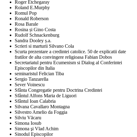
Roger Etchegaray
Roland E.Murphy
Romul Pop
Ronald Roberson
Rosa Barale
Rosina și Gino Costa
Rudolf Schnackenburg
Sandra Dooley ș.a.
Scrieri si marturii Silvano Cola
Scurta prezentare a credintei catolice. 50 de explicatii date
fratilor de alta convingere religioasa Fabian Dobos
Secretariatul pentru Ecumenism si Dialog al Conferintei
Episcopilor din Italia
seminaristul Felician Tiba
Sergio Tanzarella
Sever Voinescu
Sfânta Congregatie pentru Doctrina Credintei
Sfântul Alfons Maria de Liguori
Sfântul Ioan Calabria
Silvana Cavallaro Montagna
Silvestro Amelio da Foggia
Silviu Văcaru
Simona Iosub
Simona şi Vlad Achim
Sinodul Episcopilor