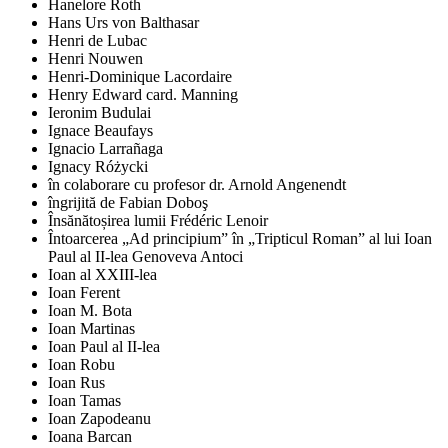
Hanelore Roth
Hans Urs von Balthasar
Henri de Lubac
Henri Nouwen
Henri-Dominique Lacordaire
Henry Edward card. Manning
Ieronim Budulai
Ignace Beaufays
Ignacio Larrañaga
Ignacy Różycki
în colaborare cu profesor dr. Arnold Angenendt
îngrijită de Fabian Doboş
Însănătoșirea lumii Frédéric Lenoir
Întoarcerea „Ad principium” în „Tripticul Roman” al lui Ioan
Paul al II-lea Genoveva Antoci
Ioan al XXIII-lea
Ioan Ferent
Ioan M. Bota
Ioan Martinas
Ioan Paul al II-lea
Ioan Robu
Ioan Rus
Ioan Tamas
Ioan Zapodeanu
Ioana Barcan