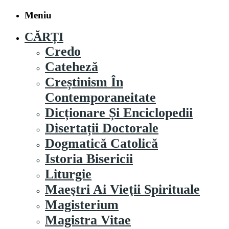
Meniu
CĂRȚI
Credo
Cateheză
Creștinism În
Contemporaneitate
Dicționare Și Enciclopedii
Disertații Doctorale
Dogmatică Catolică
Istoria Bisericii
Liturgie
Maeştri Ai Vieţii Spirituale
Magisterium
Magistra Vitae