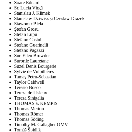
Soare Eduard
Sr. Lucia Vîrgă
Stanislau J. Klimek
Stanislaw Dziwisz şi Czeslaw Drazek
Stawomir Biela
Ştefan Grosu
Stefan Lupu
Stefano Casini
Stefano Guarinelli
Stefano Pagazzi
Sue Ellen Browder
Surorile Lauretane
Suzel Denis Bourgerie
Sylvie de Vulpillières
Tamaş Petru-Sebastian
Taylor Caldwell
Teresio Bosco
Tereza de Lisieux
Tereza Sinigalia
THOMAS a. KEMPIS
Thomas Merton
Thomas Römer
Thomas Söding
Timothy M. Gallagher OMV
Tomáš Špidlík