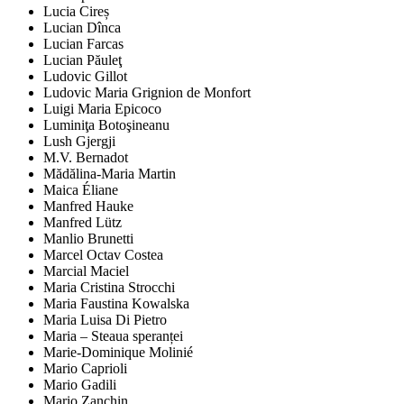
Lucia Cireș
Lucian Dînca
Lucian Farcas
Lucian Păuleţ
Ludovic Gillot
Ludovic Maria Grignion de Monfort
Luigi Maria Epicoco
Luminiţa Botoşineanu
Lush Gjergji
M.V. Bernadot
Mădălina-Maria Martin
Maica Éliane
Manfred Hauke
Manfred Lütz
Manlio Brunetti
Marcel Octav Costea
Marcial Maciel
Maria Cristina Strocchi
Maria Faustina Kowalska
Maria Luisa Di Pietro
Maria – Steaua speranței
Marie-Dominique Molinié
Mario Caprioli
Mario Gadili
Mario Zanchin