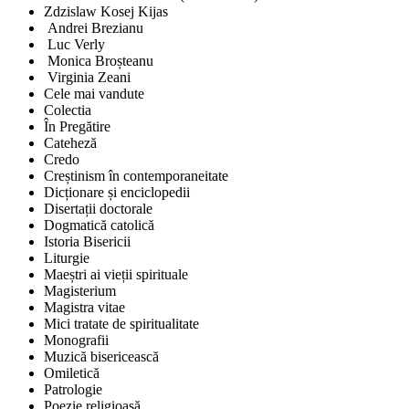
Zdzislaw Kosej Kijas
Andrei Brezianu
Luc Verly
Monica Broșteanu
Virginia Zeani
Cele mai vandute
Colectia
În Pregătire
Cateheză
Credo
Creștinism în contemporaneitate
Dicționare și enciclopedii
Disertații doctorale
Dogmatică catolică
Istoria Bisericii
Liturgie
Maeștri ai vieții spirituale
Magisterium
Magistra vitae
Mici tratate de spiritualitate
Monografii
Muzică bisericească
Omiletică
Patrologie
Poezie religioasă