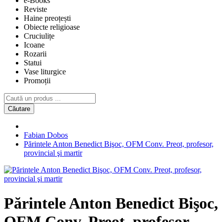
e-Books
Reviste
Haine preoțești
Obiecte religioase
Cruciulițe
Icoane
Rozarii
Statui
Vase liturgice
Promoții
Căutare
Fabian Dobos
Părintele Anton Benedict Bişoc, OFM Conv. Preot, profesor,
provincial şi martir
Părintele Anton Benedict Bişoc,
OFM Conv. Preot, profesor,