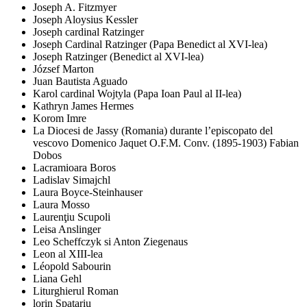
Joseph A. Fitzmyer
Joseph Aloysius Kessler
Joseph cardinal Ratzinger
Joseph Cardinal Ratzinger (Papa Benedict al XVI-lea)
Joseph Ratzinger (Benedict al XVI-lea)
József Marton
Juan Bautista Aguado
Karol cardinal Wojtyla (Papa Ioan Paul al II-lea)
Kathryn James Hermes
Korom Imre
La Diocesi de Jassy (Romania) durante l’episcopato del
vescovo Domenico Jaquet O.F.M. Conv. (1895-1903) Fabian
Dobos
Lacramioara Boros
Ladislav Simajchl
Laura Boyce-Steinhauser
Laura Mosso
Laurenţiu Scupoli
Leisa Anslinger
Leo Scheffczyk si Anton Ziegenaus
Leon al XIII-lea
Léopold Sabourin
Liana Gehl
Liturghierul Roman
lorin Spatariu