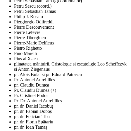
Petru Sebastian Tamaş (coordonator)
Petru Sescu (coord.)
Petru-Sebastian Tamaș
Philip J. Rosato
Piergiorgio Odifreddi
Pierre Descouvemont
Pierre Lefevre
Pierre Tiberghien
Pierre-Marie Delfieux
Pietro Righetto
Pino Marelli
Pius al X-lea
plinatatea mântuirii. Cristologie si escatoligie Leo Scheffczyk
si Anton Ziegenaus
pr. Alois Bulai si pr. Eduard Patrascu
Pr. Antonel Aurel Ilies
pr. Claudiu Dumea
Pr. Claudiu Dumea (+)
Pr. Cristinel Fodor
Pr. Dr. Antonel Aurel Ilieș
pr. dr. Daniel Iacobuț
pr. dr. Fabian Doboș
pr. dr. Felician Tiba
pr. dr. Florin Spătariu
pr. dr. Ioan Tamaș