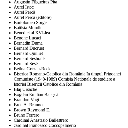
Augustin Filgueiras Pita
Aurel Istoc
Aurel Percă
Aurel Perca (editore)
Bartolomeo Sorge
Battista Mondin
Benedict al XVI-lea
Benone Lucaci
Bernadin Duma
Bernard Ducruet
Bernard Quilliet
Bernard Sesboüé
Bernard Sesé
Betina Gotzen-Beek
Biserica Romano-Catolica din România în timpul Prigoanei
Comuniste (1948-1989) Comisia Nationala de studiere a
Istoriei Bisericii Catolice din România
Blaj Ursache
Bogdan Emilian Balaşcă
Brandon Vogt
Brett A. Brannen
Brown Raymond E.
Bruno Ferrero
Cardinal Anastasio Ballestrero
cardinal Francesco Coccopalmerio