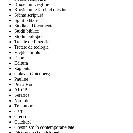
Rugăciuni creștine
Rugăciunile familiei creștine
Sfânta scriptură
Spiritualitate
Studia et Documenta
Studii biblice
Studii teologice
Tratate de filozofie
Tratate de teologie
Viețile sfinților
Ebooks
Editura
Sapientia
Galaxia Gutenberg
Pauline
Presa Bună
ARCB
Serafica
Noutati
Toti autorii
Cărți
Credo
Cateheză
Creștinism în contemporaneitate
Dicționare și enciclopedii