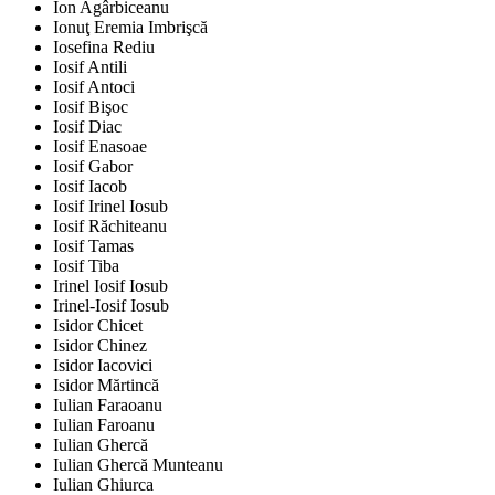
Ion Agârbiceanu
Ionuţ Eremia Imbrişcă
Iosefina Rediu
Iosif Antili
Iosif Antoci
Iosif Bişoc
Iosif Diac
Iosif Enasoae
Iosif Gabor
Iosif Iacob
Iosif Irinel Iosub
Iosif Răchiteanu
Iosif Tamas
Iosif Tiba
Irinel Iosif Iosub
Irinel-Iosif Iosub
Isidor Chicet
Isidor Chinez
Isidor Iacovici
Isidor Mărtincă
Iulian Faraoanu
Iulian Faroanu
Iulian Ghercă
Iulian Ghercă Munteanu
Iulian Ghiurca