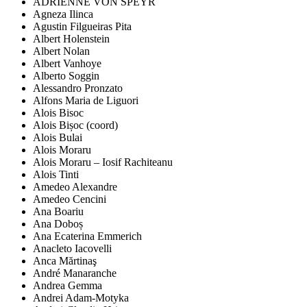
ADRIENNE VON SPEYR
Agneza Ilinca
Agustin Filgueiras Pita
Albert Holenstein
Albert Nolan
Albert Vanhoye
Alberto Soggin
Alessandro Pronzato
Alfons Maria de Liguori
Alois Bisoc
Alois Bișoc (coord)
Alois Bulai
Alois Moraru
Alois Moraru – Iosif Rachiteanu
Alois Tinti
Amedeo Alexandre
Amedeo Cencini
Ana Boariu
Ana Doboș
Ana Ecaterina Emmerich
Anacleto Iacovelli
Anca Mărtinaş
André Manaranche
Andrea Gemma
Andrei Adam-Motyka