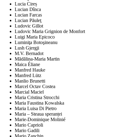
Lucia Cireș
Lucian Dînca
Lucian Farcas
Lucian Păuleţ
Ludovic Gillot
Ludovic Maria Grignion de Monfort
Luigi Maria Epicoco
Luminiţa Botoşineanu
Lush Gjergji
M.V. Bernadot
Mădălina-Maria Martin
Maica Éliane
Manfred Hauke
Manfred Lütz
Manlio Brunetti
Marcel Octav Costea
Marcial Maciel
Maria Cristina Strocchi
Maria Faustina Kowalska
Maria Luisa Di Pietro
Maria – Steaua speranței
Marie-Dominique Molinié
Mario Caprioli
Mario Gadili
Mario Zanchin