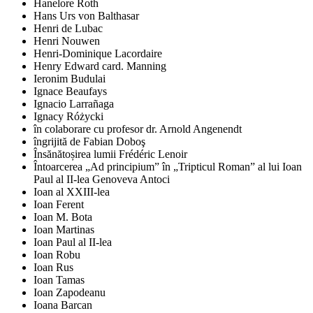
Hanelore Roth
Hans Urs von Balthasar
Henri de Lubac
Henri Nouwen
Henri-Dominique Lacordaire
Henry Edward card. Manning
Ieronim Budulai
Ignace Beaufays
Ignacio Larrañaga
Ignacy Różycki
în colaborare cu profesor dr. Arnold Angenendt
îngrijită de Fabian Doboş
Însănătoșirea lumii Frédéric Lenoir
Întoarcerea „Ad principium” în „Tripticul Roman” al lui Ioan
Paul al II-lea Genoveva Antoci
Ioan al XXIII-lea
Ioan Ferent
Ioan M. Bota
Ioan Martinas
Ioan Paul al II-lea
Ioan Robu
Ioan Rus
Ioan Tamas
Ioan Zapodeanu
Ioana Barcan