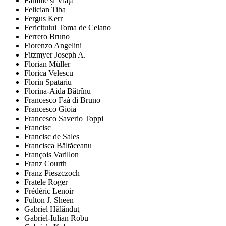
Familie și Viaţă
Felician Tiba
Fergus Kerr
Fericitului Toma de Celano
Ferrero Bruno
Fiorenzo Angelini
Fitzmyer Joseph A.
Florian Müller
Florica Velescu
Florin Spatariu
Florina-Aida Bătrînu
Francesco Faà di Bruno
Francesco Gioia
Francesco Saverio Toppi
Francisc
Francisc de Sales
Francisca Băltăceanu
François Varillon
Franz Courth
Franz Pieszczoch
Fratele Roger
Frédéric Lenoir
Fulton J. Sheen
Gabriel Hălănduţ
Gabriel-Iulian Robu