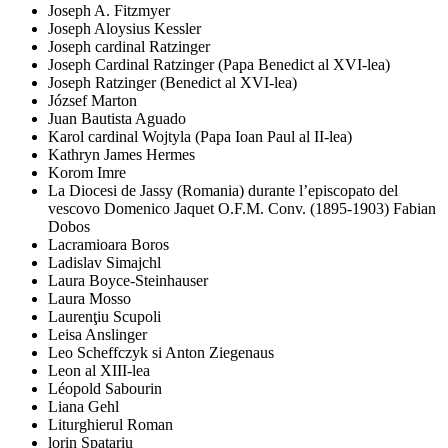
Joseph A. Fitzmyer
Joseph Aloysius Kessler
Joseph cardinal Ratzinger
Joseph Cardinal Ratzinger (Papa Benedict al XVI-lea)
Joseph Ratzinger (Benedict al XVI-lea)
József Marton
Juan Bautista Aguado
Karol cardinal Wojtyla (Papa Ioan Paul al II-lea)
Kathryn James Hermes
Korom Imre
La Diocesi de Jassy (Romania) durante l’episcopato del
vescovo Domenico Jaquet O.F.M. Conv. (1895-1903) Fabian
Dobos
Lacramioara Boros
Ladislav Simajchl
Laura Boyce-Steinhauser
Laura Mosso
Laurenţiu Scupoli
Leisa Anslinger
Leo Scheffczyk si Anton Ziegenaus
Leon al XIII-lea
Léopold Sabourin
Liana Gehl
Liturghierul Roman
lorin Spatariu