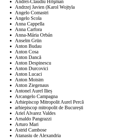
Andrei-Claudiu Hrişman
Andrzej Javien (Karol Wojtyla
Angelo Comastri
Angelo Scola
Anna Cappella
Anna Carfora
Anna-Mária Orbán
Anselm Grün
Anton Budau
Anton Cosa
Anton Dancă
Anton Despinescu
Anton Durcovici
Anton Lucaci
Anton Moisim
Anton Ziegenaus
Antonel Aurel Ilieș
Arcangelo Campagna
Arhiepiscop Mitropolit Aurel Percă
arhiepiscop mitropolit de București
Ariel Alvarez Valdes
Arnaldo Pangrazzi
Arturo Mari
Astrid Cambose
Atanasiu de Alexandria