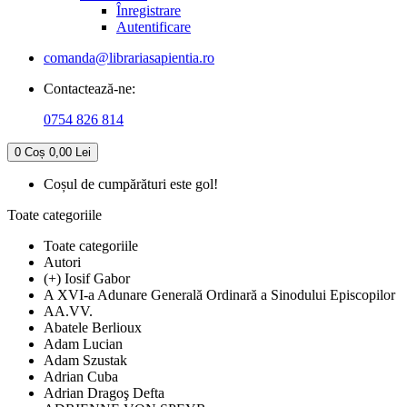
Înregistrare
Autentificare
comanda@librariasapientia.ro
Contactează-ne:
0754 826 814
0
Coș
0,00 Lei
Coșul de cumpărături este gol!
Toate categoriile
Toate categoriile
Autori
(+) Iosif Gabor
A XVI-a Adunare Generală Ordinară a Sinodului Episcopilor
AA.VV.
Abatele Berlioux
Adam Lucian
Adam Szustak
Adrian Cuba
Adrian Dragoş Defta