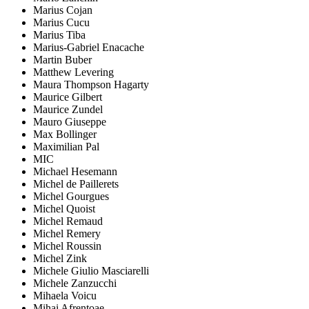
Marius Cojan
Marius Cucu
Marius Tiba
Marius-Gabriel Enacache
Martin Buber
Matthew Levering
Maura Thompson Hagarty
Maurice Gilbert
Maurice Zundel
Mauro Giuseppe
Max Bollinger
Maximilian Pal
MIC
Michael Hesemann
Michel de Paillerets
Michel Gourgues
Michel Quoist
Michel Remaud
Michel Remery
Michel Roussin
Michel Zink
Michele Giulio Masciarelli
Michele Zanzucchi
Mihaela Voicu
Mihai Afrențoae