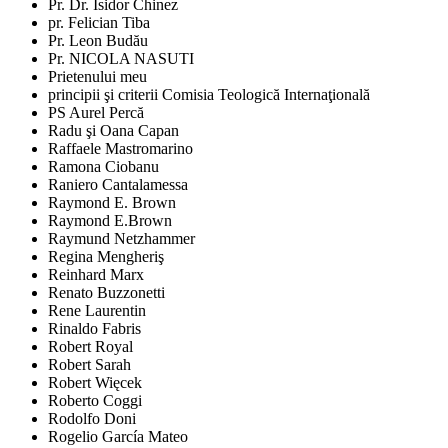
Pr. Dr. Isidor Chinez
pr. Felician Tiba
Pr. Leon Budău
Pr. NICOLA NASUTI
Prietenului meu
principii şi criterii Comisia Teologică Internaţională
PS Aurel Percă
Radu şi Oana Capan
Raffaele Mastromarino
Ramona Ciobanu
Raniero Cantalamessa
Raymond E. Brown
Raymond E.Brown
Raymund Netzhammer
Regina Mengheriş
Reinhard Marx
Renato Buzzonetti
Rene Laurentin
Rinaldo Fabris
Robert Royal
Robert Sarah
Robert Więcek
Roberto Coggi
Rodolfo Doni
Rogelio García Mateo