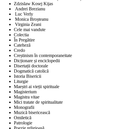
Zdzislaw Kosej Kijas
Andrei Brezianu
Luc Verly
Monica Broșteanu
Virginia Zeani
Cele mai vandute
Colectia
În Pregătire
Cateheză
Credo
Creștinism în contemporaneitate
Dicționare și enciclopedii
Disertații doctorale
Dogmatică catolică
Istoria Bisericii
Liturgie
Maeștri ai vieții spirituale
Magisterium
Magistra vitae
Mici tratate de spiritualitate
Monografii
Muzică bisericească
Omiletică
Patrologie
Poezie religioasă