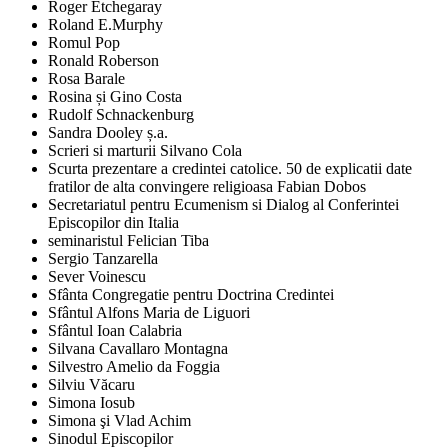
Roger Etchegaray
Roland E.Murphy
Romul Pop
Ronald Roberson
Rosa Barale
Rosina și Gino Costa
Rudolf Schnackenburg
Sandra Dooley ș.a.
Scrieri si marturii Silvano Cola
Scurta prezentare a credintei catolice. 50 de explicatii date
fratilor de alta convingere religioasa Fabian Dobos
Secretariatul pentru Ecumenism si Dialog al Conferintei
Episcopilor din Italia
seminaristul Felician Tiba
Sergio Tanzarella
Sever Voinescu
Sfânta Congregatie pentru Doctrina Credintei
Sfântul Alfons Maria de Liguori
Sfântul Ioan Calabria
Silvana Cavallaro Montagna
Silvestro Amelio da Foggia
Silviu Văcaru
Simona Iosub
Simona şi Vlad Achim
Sinodul Episcopilor