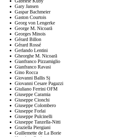
Gabriele Kuby
Gary Jansen
Gaspar Bachmeier
Gaston Courtois
Georg von Lengerke
George M. Nicoară
Georges Minois
Gérard Billon
Gérard Rossé
Gerlando Lentini
Gheorghe M. Nicoară
Gianfranco Pizzamiglio
Gianfranco Ravasi
Gino Rocca
Giovanni Ballis Sj
Giovanni Cesare Pagazzi
Giuliano Ferrini OFM
Giuseppe Caramia
Giuseppe Cionchi
Giuseppe Colombero
Giuseppe Forlai
Giuseppe Pulcinelli
Giuseppe Tanzella-Nitti
Graziella Piergiani
Guillemette de La Borie