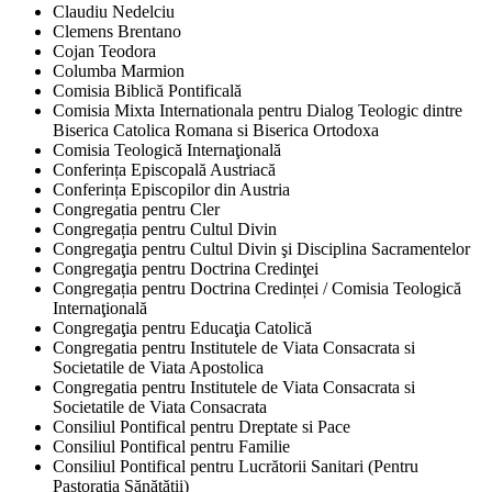
Claudiu Nedelciu
Clemens Brentano
Cojan Teodora
Columba Marmion
Comisia Biblică Pontificală
Comisia Mixta Internationala pentru Dialog Teologic dintre
Biserica Catolica Romana si Biserica Ortodoxa
Comisia Teologică Internaţională
Conferința Episcopală Austriacă
Conferința Episcopilor din Austria
Congregatia pentru Cler
Congregația pentru Cultul Divin
Congregaţia pentru Cultul Divin şi Disciplina Sacramentelor
Congregaţia pentru Doctrina Credinţei
Congregația pentru Doctrina Credinței / Comisia Teologică
Internaţională
Congregaţia pentru Educaţia Catolică
Congregatia pentru Institutele de Viata Consacrata si
Societatile de Viata Apostolica
Congregatia pentru Institutele de Viata Consacrata si
Societatile de Viata Consacrata
Consiliul Pontifical pentru Dreptate si Pace
Consiliul Pontifical pentru Familie
Consiliul Pontifical pentru Lucrătorii Sanitari (Pentru
Pastorația Sănătății)