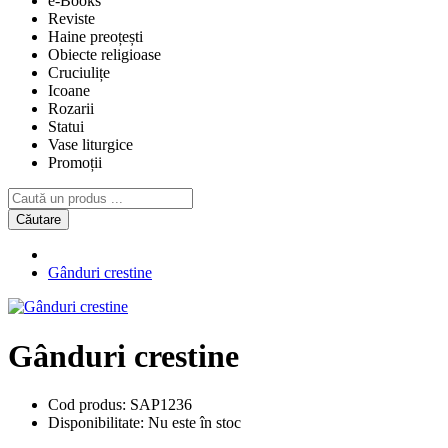
e-Books
Reviste
Haine preoțești
Obiecte religioase
Cruciulițe
Icoane
Rozarii
Statui
Vase liturgice
Promoții
Căutare
Gânduri crestine
Gânduri crestine
Cod produs:
SAP1236
Disponibilitate:
Nu este în stoc