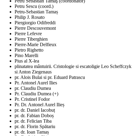
Petru Sebastian Tamaş (coordonator)
Petru Sescu (coord.)
Petru-Sebastian Tamaș
Philip J. Rosato
Piergiorgio Odifreddi
Pierre Descouvemont
Pierre Lefevre
Pierre Tiberghien
Pierre-Marie Delfieux
Pietro Righetto
Pino Marelli
Pius al X-lea
plinatatea mântuirii. Cristologie si escatoligie Leo Scheffczyk
si Anton Ziegenaus
pr. Alois Bulai si pr. Eduard Patrascu
Pr. Antonel Aurel Ilies
pr. Claudiu Dumea
Pr. Claudiu Dumea (+)
Pr. Cristinel Fodor
Pr. Dr. Antonel Aurel Ilieș
pr. dr. Daniel Iacobuț
pr. dr. Fabian Doboș
pr. dr. Felician Tiba
pr. dr. Florin Spătariu
pr. dr. Ioan Tamaș