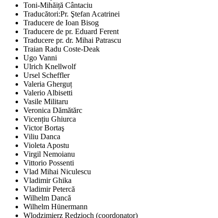
Toni-Mihăiță Cântaciu
Traducători:Pr. Ştefan Acatrinei
Traducere de Ioan Bisog
Traducere de pr. Eduard Ferent
Traducere pr. dr. Mihai Patrascu
Traian Radu Coste-Deak
Ugo Vanni
Ulrich Knellwolf
Ursel Scheffler
Valeria Gherguț
Valerio Albisetti
Vasile Militaru
Veronica Dămătărc
Vicențiu Ghiurca
Victor Bortaş
Viliu Danca
Violeta Apostu
Virgil Nemoianu
Vittorio Possenti
Vlad Mihai Niculescu
Vladimir Ghika
Vladimir Petercă
Wilhelm Dancă
Wilhelm Hünermann
Wlodzimierz Redzioch (coordonator)