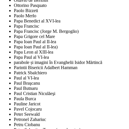
Ottavio de Bertolis
Ottorino Pasquato
Paolo Bizzeti
Paolo Merlo
Papa Benedict al XVI-lea
Papa Francisc
Papa Francisc (Jorge M. Bergoglio)
Papa Grigore cel Mare
Papa Ioan Paul al II-lea
Papa Ioan Paul al II-lea)
Papa Leon al XIII-lea
Papa Paul al VI-lea
parabole și imagini în Evanghelii Isidor Mărtincă
Parintii Bisericii Adalbert Hamman
Patrick Sbalchiero
Paul al VI-lea
Paul Braşcanu
Paul Butnaru
Paul Cristian Niculăeşi
Paula Burca
Pauline Jaricot
Pavel Cojocaru
Peter Seewald
Petronel Zahariuc
Petru Ciobanu