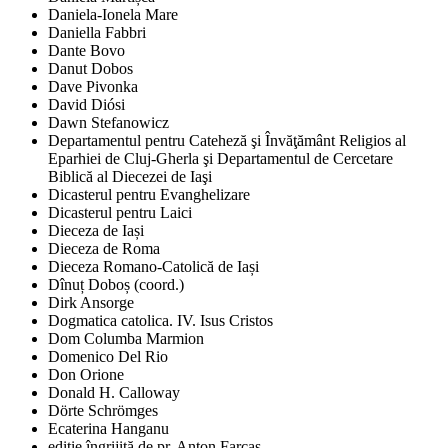
Daniela-Ionela Mare
Daniella Fabbri
Dante Bovo
Danut Dobos
Dave Pivonka
David Diósi
Dawn Stefanowicz
Departamentul pentru Cateheză şi Învăţământ Religios al
Eparhiei de Cluj-Gherla şi Departamentul de Cercetare
Biblică al Diecezei de Iaşi
Dicasterul pentru Evanghelizare
Dicasterul pentru Laici
Dieceza de Iași
Dieceza de Roma
Dieceza Romano-Catolică de Iași
Dînuț Doboș (coord.)
Dirk Ansorge
Dogmatica catolica. IV. Isus Cristos
Dom Columba Marmion
Domenico Del Rio
Don Orione
Donald H. Calloway
Dörte Schrömges
Ecaterina Hanganu
ediţie îngrijită de pr. Anton Farcaş