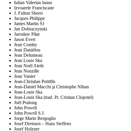
Iulian Valerian Ianus
Izvoarele Franciscane
J. Fulton Sheen
Jacques Philippe
James Martin SJ
Jan Dobraczynski
Jarosław Piłat
Jason Evert
Jean Comby
Jean Daniélou
Jean Delumeau
Jean Louis Ska
Jean Noël Aletti
Jean Nouzille
Jean Vanier
Jean-Christian Petitfils
Jean-Daniel Macchi şi Christophe Nihan
Jean-Louis Ska
Jean-Louis Ska (trad. Pr. Cristian Clopotel)
Joël Pralong
John Powell
John Powell S.J.
Jorge Mario Bergoglio
Josef Dreissen – Hans Steffens
Josef Holzner