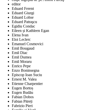
editor
Eduard Ferent
Eduard Giurgi
Eduard Lohse
Eduard Patraşcu
Egidiu Condac
Eileen și Kathleen Egan
Elena Ivan
Eloi Leclerc
Emanuel Cosmovici
Emil Bougaud
Emil Diac
Emil Dumea
Emil Moraru
Enrico Pepe
Enzo Boninsegna
Episcop Ioan Suciu
Ernest M. Valea
Etienne Charpentier
Eugen Bortoș
Eugen Budău
Fabian Dobos
Fabian Pitreți
Fabrizio Pieri