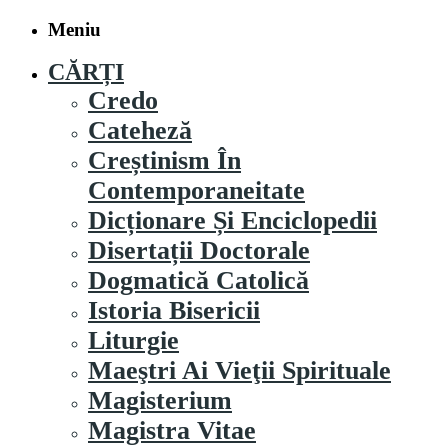
Meniu
CĂRȚI
Credo
Cateheză
Creștinism În
Contemporaneitate
Dicționare Și Enciclopedii
Disertații Doctorale
Dogmatică Catolică
Istoria Bisericii
Liturgie
Maeştri Ai Vieţii Spirituale
Magisterium
Magistra Vitae