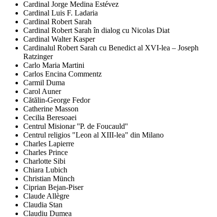
Cardinal Jorge Medina Estévez
Cardinal Luis F. Ladaria
Cardinal Robert Sarah
Cardinal Robert Sarah în dialog cu Nicolas Diat
Cardinal Walter Kasper
Cardinalul Robert Sarah cu Benedict al XVI-lea – Joseph
Ratzinger
Carlo Maria Martini
Carlos Encina Commentz
Carmil Duma
Carol Auner
Cătălin-George Fedor
Catherine Masson
Cecilia Beresoaei
Centrul Misionar ''P. de Foucauld''
Centrul religios "Leon al XIII-lea" din Milano
Charles Lapierre
Charles Prince
Charlotte Sibi
Chiara Lubich
Christian Münch
Ciprian Bejan-Piser
Claude Allègre
Claudia Stan
Claudiu Dumea