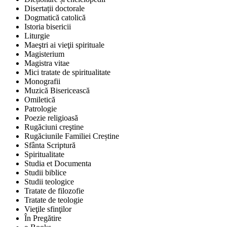
Disertații doctorale
Dogmatică catolică
Istoria bisericii
Liturgie
Maeştri ai vieţii spirituale
Magisterium
Magistra vitae
Mici tratate de spiritualitate
Monografii
Muzică Bisericească
Omiletică
Patrologie
Poezie religioasă
Rugăciuni creştine
Rugăciunile Familiei Creștine
Sfânta Scriptură
Spiritualitate
Studia et Documenta
Studii biblice
Studii teologice
Tratate de filozofie
Tratate de teologie
Vieţile sfinţilor
În Pregătire