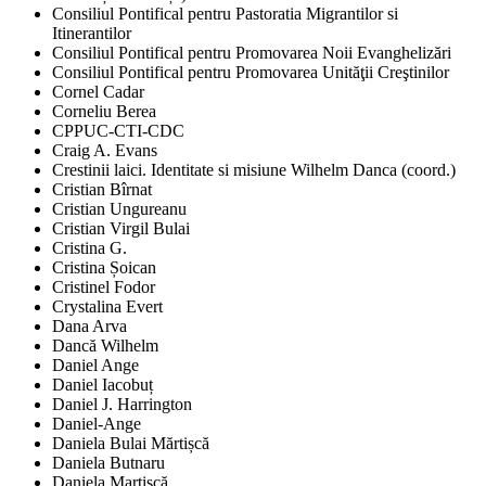
Consiliul Pontifical pentru Pastoratia Migrantilor si
Itinerantilor
Consiliul Pontifical pentru Promovarea Noii Evanghelizări
Consiliul Pontifical pentru Promovarea Unităţii Creştinilor
Cornel Cadar
Corneliu Berea
CPPUC-CTI-CDC
Craig A. Evans
Crestinii laici. Identitate si misiune Wilhelm Danca (coord.)
Cristian Bîrnat
Cristian Ungureanu
Cristian Virgil Bulai
Cristina G.
Cristina Șoican
Cristinel Fodor
Crystalina Evert
Dana Arva
Dancă Wilhelm
Daniel Ange
Daniel Iacobuț
Daniel J. Harrington
Daniel-Ange
Daniela Bulai Mărtișcă
Daniela Butnaru
Daniela Martișcă