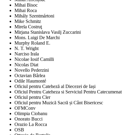
Mihai Bisoc
Mihai Roca
Mihály Szentmártoni
Mike Schmitz
Mirela Costruţ
Mirjana Stanislava Vasilj Zuccarini
Mons. Luigi De Marchi
Murphy Roland E.
N. T. Wright
Narciso Irala
Nicolae Iosif Camilli
Nicolas Diat
Novello Pederzini
Octavian Bârlea
Odile Haumonté
Oficiul pentru Cateheză al Diecezei de Iași
Oficiul Pentru Cateheza si Serviciul Pentru Catecumenat
Oficiul pentru Cler
Oficiul pentru Muzică Sacră și Cânt Bisericesc
OFMConv
Olimpia Ciobanu
Onorato Bucci
Orazio La Rocca
OSB