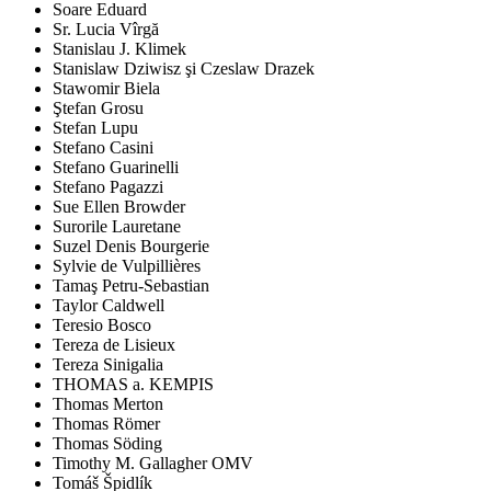
Soare Eduard
Sr. Lucia Vîrgă
Stanislau J. Klimek
Stanislaw Dziwisz şi Czeslaw Drazek
Stawomir Biela
Ştefan Grosu
Stefan Lupu
Stefano Casini
Stefano Guarinelli
Stefano Pagazzi
Sue Ellen Browder
Surorile Lauretane
Suzel Denis Bourgerie
Sylvie de Vulpillières
Tamaş Petru-Sebastian
Taylor Caldwell
Teresio Bosco
Tereza de Lisieux
Tereza Sinigalia
THOMAS a. KEMPIS
Thomas Merton
Thomas Römer
Thomas Söding
Timothy M. Gallagher OMV
Tomáš Špidlík