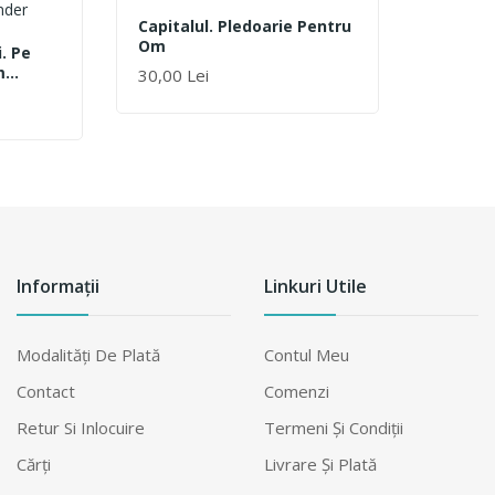
Capitalul. Pledoarie Pentru
Om
. Pe
m
30,00 Lei
ADAUGĂ ÎN COȘ
Informații
Linkuri Utile
Modalităţi De Plată
Contul Meu
Contact
Comenzi
Retur Si Inlocuire
Termeni Şi Condiţii
Cărți
Livrare Şi Plată