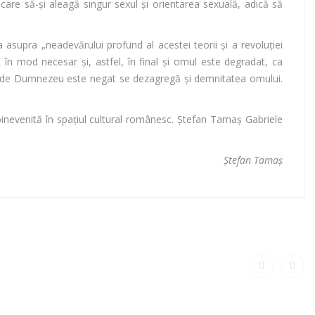
care să-și aleagă singur sexul și orientarea sexuală, adică să
asupra „neadevărului profund al acestei teorii şi a revoluţiei
t în mod necesar şi, astfel, în final şi omul este degradat, ca
lo unde Dumnezeu este negat se dezagregă şi demnitatea omului.
binevenită în spațiul cultural românesc. Ștefan Tamaș Gabriele
Ștefan Tamaș