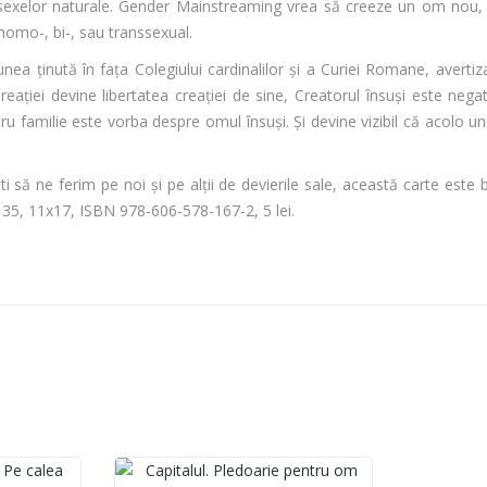
a sexelor naturale. Gender Mainstreaming vrea să creeze un om nou, 
homo-, bi-, sau transsexual.
a ținută în fața Colegiului cardinalilor şi a Curiei Romane, avertiza 
reaţiei devine libertatea creaţiei de sine, Creatorul însuşi este nega
pentru familie este vorba despre omul însuşi. Şi devine vizibil că aco
să ne ferim pe noi și pe alții de devierile sale, această carte este 
. 35, 11x17, ISBN 978-606-578-167-2, 5 lei.