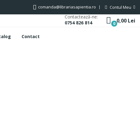
comanda@librariasapientia.ro
Contul Meu
Contactează-ne:
0,00 Lei
0754 826 814
0
talog
Contact