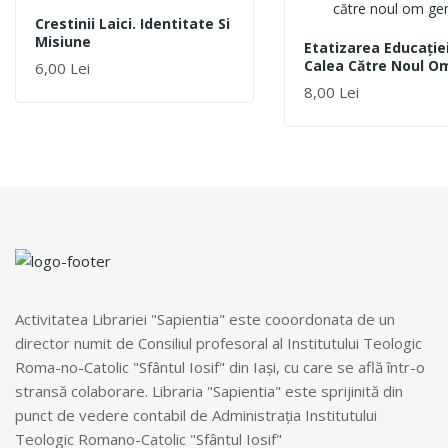
Crestinii Laici. Identitate Si
Misiune
Etatizarea Educaţiei
Calea Către Noul O
6,00 Lei
ADAUGĂ ÎN COȘ
Gender
8,00 Lei
ADAUGĂ ÎN COȘ
Activitatea Librariei "Sapientia" este cooordonata de un
director numit de Consiliul profesoral al Institutului Teologic
Roma-no-Catolic "Sfântul Iosif" din Iași, cu care se află într-o
stransă colaborare. Libraria "Sapientia" este sprijinită din
punct de vedere contabil de Administrația Institutului
Teologic Romano-Catolic "Sfântul Iosif"