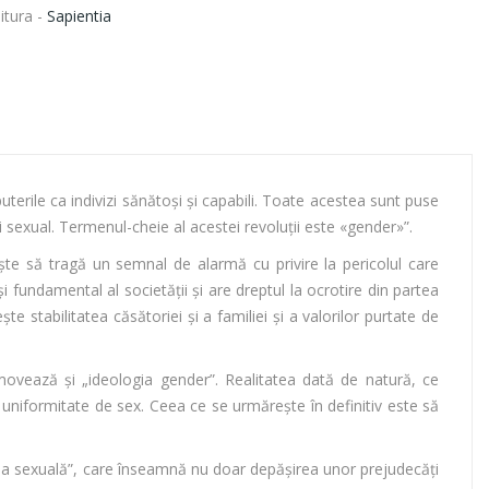
itura -
Sapientia
uterile ca indivizi sănătoşi şi capabili. Toate acestea sunt puse
i sexual. Termenul-cheie al acestei revoluţii este «gender»”.
te să tragă un semnal de alarmă cu privire la pericolul care
i fundamental al societăţii şi are dreptul la ocrotire din partea
te stabilitatea căsătoriei şi a familiei şi a valorilor purtate de
movează și „ideologia gender”. Realitatea dată de natură, ce
 uniformitate de sex. Ceea ce se urmărește în definitiv este să
tea sexuală”, care înseamnă nu doar depășirea unor prejudecăți