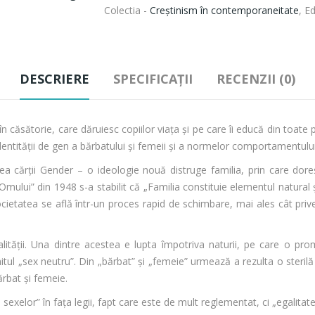
Colectia -
Creștinism în contemporaneitate
,
Ed
DESCRIERE
SPECIFICAȚII
RECENZII (0)
 căsătorie, care dăruiesc copiilor viaţa şi pe care îi educă din toate p
identităţii de gen a bărbatului şi femeii şi a normelor comportamentulu
 cărții Gender – o ideologie nouă distruge familia, prin care doreș
mului” din 1948 s-a stabilit că „Familia constituie elementul natural ş
ocietatea se află într-un proces rapid de schimbare, mai ales cât priveș
ității. Una dintre acestea e lupta împotriva naturii, pe care o pro
tul „sex neutru”. Din „bărbat” și „femeie” urmează a rezulta o sterilă
rbat și femeie.
xelor” în fața legii, fapt care este de mult reglementat, ci „egalita