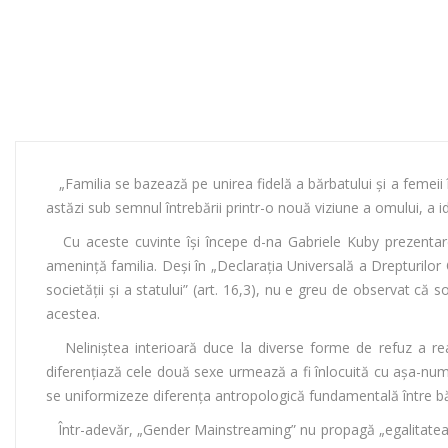
„Familia se bazează pe unirea fidelă a bărbatului şi a femeii în
astăzi sub semnul întrebării printr-o nouă viziune a omului, a 
Cu aceste cuvinte își începe d-na Gabriele Kuby prezentarea
amenință familia. Deși în „Declaraţia Universală a Drepturilor O
societăţii şi a statului” (art. 16,3), nu e greu de observat că s
acestea.
Neliniștea interioară duce la diverse forme de refuz a real
diferențiază cele două sexe urmează a fi înlocuită cu așa-numi
se uniformizeze diferența antropologică fundamentală între bă
Într-adevăr, „Gender Mainstreaming” nu propagă „egalitatea se