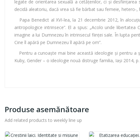
legate de orientarea sexuală a cetățenilor, ci și desființare
decidă aleatoriu, dacă vrea să fie bărbat sau femeie, hetero-, 
Papa Benedict al XVI-lea, la 21 decembrie 2012, în alocuţiune
antropologice intrinsece”. El a spus: „Acolo unde libertatea C
imagine a lui Dumnezeu în intrinsecul fiinţei sale. În lupta 
Cine îl apără pe Dumnezeu îl apără pe om”.
Pentru a cunoaște mai bine această ideologie și pentru a ști 
Kuby, Gender – o ideologie nouă distruge familia, Iaşi 2014, p
Produse asemănătoare
Add related products to weekly line up