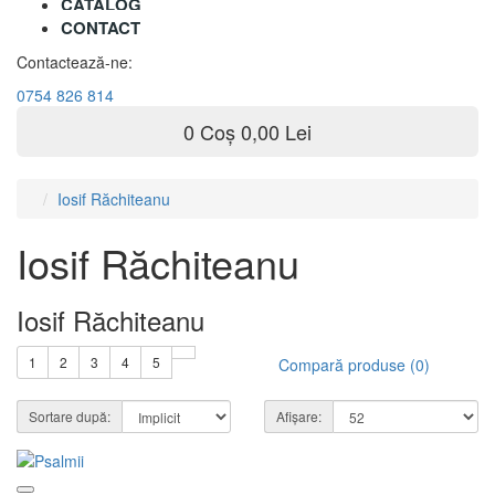
CATALOG
CONTACT
Contactează-ne:
0754 826 814
0
Coș
0,00 Lei
Iosif Răchiteanu
Iosif Răchiteanu
Iosif Răchiteanu
1
2
3
4
5
Compară produse (0)
Sortare după:
Afișare: