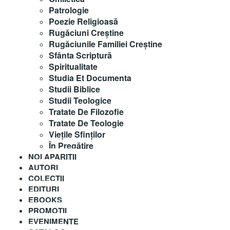
Patrologie
Poezie Religioasă
Rugăciuni Creştine
Rugăciunile Familiei Creștine
Sfânta Scriptură
Spiritualitate
Studia Et Documenta
Studii Biblice
Studii Teologice
Tratate De Filozofie
Tratate De Teologie
Vieţile Sfinţilor
În Pregătire
NOI APARITII
AUTORI
COLECȚII
EDITURI
EBOOKS
PROMOȚII
EVENIMENTE