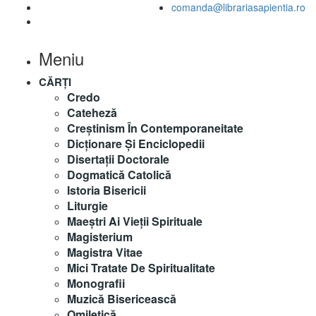
comanda@librariasapientia.ro
Meniu
CĂRȚI
Credo
Cateheză
Creștinism În Contemporaneitate
Dicționare Și Enciclopedii
Disertații Doctorale
Dogmatică Catolică
Istoria Bisericii
Liturgie
Maeştri Ai Vieţii Spirituale
Magisterium
Magistra Vitae
Mici Tratate De Spiritualitate
Monografii
Muzică Bisericească
Omiletică