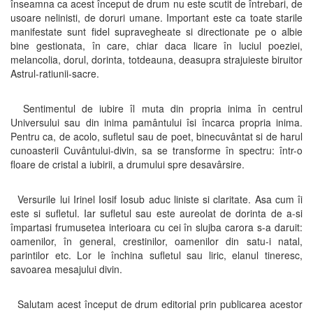
înseamna ca acest început de drum nu este scutit de întrebari, de
usoare nelinisti, de doruri umane. Important este ca toate starile
manifestate sunt fidel supravegheate si directionate pe o albie
bine gestionata, în care, chiar daca licare în luciul poeziei,
melancolia, dorul, dorinta, totdeauna, deasupra strajuieste biruitor
Astrul-ratiunii-sacre.
Sentimentul de iubire îl muta din propria inima în centrul
Universului sau din inima pamântului îsi încarca propria inima.
Pentru ca, de acolo, sufletul sau de poet, binecuvântat si de harul
cunoasterii Cuvântului-divin, sa se transforme în spectru: într-o
floare de cristal a iubirii, a drumului spre desavârsire.
Versurile lui Irinel Iosif Iosub aduc liniste si claritate. Asa cum îi
este si sufletul. Iar sufletul sau este aureolat de dorinta de a-si
împartasi frumusetea interioara cu cei în slujba carora s-a daruit:
oamenilor, în general, crestinilor, oamenilor din satu-i natal,
parintilor etc. Lor le închina sufletul sau liric, elanul tineresc,
savoarea mesajului divin.
Salutam acest început de drum editorial prin publicarea acestor