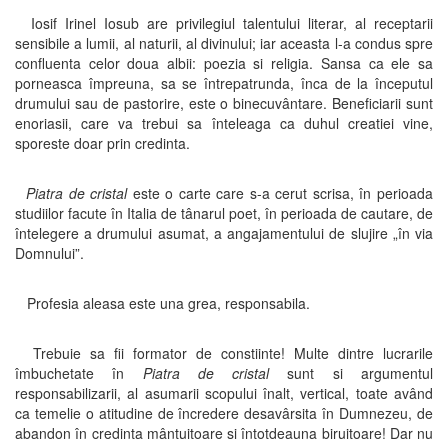
Iosif Irinel Iosub are privilegiul talentului literar, al receptarii
sensibile a lumii, al naturii, al divinului; iar aceasta l-a condus spre
confluenta celor doua albii: poezia si religia. Sansa ca ele sa
porneasca împreuna, sa se întrepatrunda, înca de la începutul
drumului sau de pastorire, este o binecuvântare. Beneficiarii sunt
enoriasii, care va trebui sa înteleaga ca duhul creatiei vine,
sporeste doar prin credinta.
Piatra de cristal
este o carte care s-a cerut scrisa, în perioada
studiilor facute în Italia de tânarul poet, în perioada de cautare, de
întelegere a drumului asumat, a angajamentului de slujire „în via
Domnului”.
Profesia aleasa este una grea, responsabila.
Trebuie sa fii formator de constiinte! Multe dintre lucrarile
îmbuchetate în
Piatra de cristal
sunt si argumentul
responsabilizarii, al asumarii scopului înalt, vertical, toate având
ca temelie o atitudine de încredere desavârsita în Dumnezeu, de
abandon în credinta mântuitoare si întotdeauna biruitoare! Dar nu