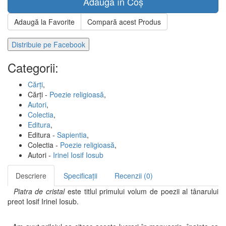
Adaugă în Coș
Adaugă la Favorite
Compară acest Produs
Distribuie pe Facebook
Categorii:
Cărți
,
Cărți -
Poezie religioasă
,
Autori
,
Colectia
,
Editura
,
Editura -
Sapientia
,
Colectia -
Poezie religioasă
,
Autori -
Irinel Iosif Iosub
Descriere
Specificații
Recenzii (0)
Piatra de cristal
este titlul primului volum de poezii al tânarului
preot Iosif Irinel Iosub.