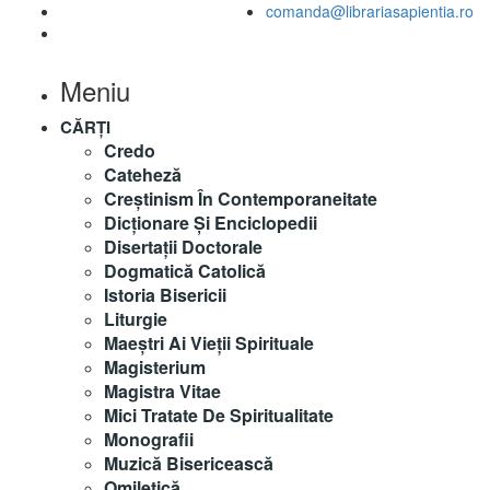
comanda@librariasapientia.ro
Meniu
CĂRȚI
Credo
Cateheză
Creștinism În Contemporaneitate
Dicționare Și Enciclopedii
Disertații Doctorale
Dogmatică Catolică
Istoria Bisericii
Liturgie
Maeştri Ai Vieţii Spirituale
Magisterium
Magistra Vitae
Mici Tratate De Spiritualitate
Monografii
Muzică Bisericească
Omiletică