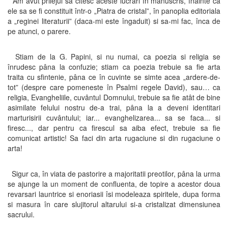
Am avut prilejul sa citesc aceste lucrari în manuscris, înainte ca
ele sa se fi constituit într-o „Piatra de cristal”, în panoplia editoriala
a „reginei literaturii” (daca-mi este îngaduit) si sa-mi fac, înca de
pe atunci, o parere.
Stiam de la G. Papini, si nu numai, ca poezia si religia se
înrudesc pâna la confuzie; stiam ca poezia trebuie sa fie arta
traita cu sfintenie, pâna ce în cuvinte se simte acea „ardere-de-
tot” (despre care pomeneste în Psalmi regele David), sau… ca
religia, Evangheliile, cuvântul Domnului, trebuie sa fie atât de bine
asimilate felului nostru de-a trai, pâna la a deveni identitari
marturisirii cuvântului; iar... evanghelizarea... sa se faca... si
firesc..., dar pentru ca firescul sa aiba efect, trebuie sa fie
comunicat artistic! Sa faci din arta rugaciune si din rugaciune o
arta!
Sigur ca, în viata de pastorire a majoritatii preotilor, pâna la urma
se ajunge la un moment de confluenta, de topire a acestor doua
revarsari launtrice si enoriasii îsi modeleaza spiritele, dupa forma
si masura în care slujitorul altarului si-a cristalizat dimensiunea
sacrului.