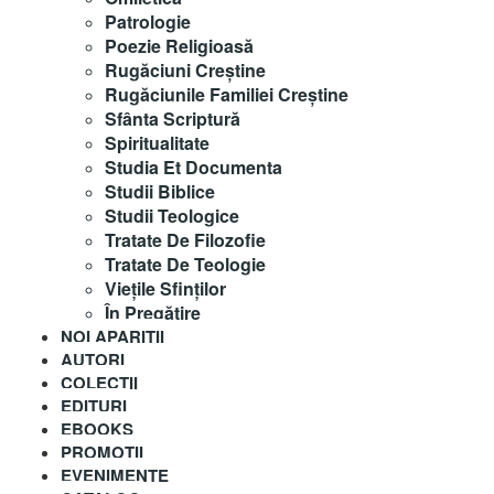
Patrologie
Poezie Religioasă
Rugăciuni Creştine
Rugăciunile Familiei Creștine
Sfânta Scriptură
Spiritualitate
Studia Et Documenta
Studii Biblice
Studii Teologice
Tratate De Filozofie
Tratate De Teologie
Vieţile Sfinţilor
În Pregătire
NOI APARITII
AUTORI
COLECȚII
EDITURI
EBOOKS
PROMOȚII
EVENIMENTE