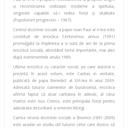
și reconstruirea civilizației moderne a spiritului,
singurele capabile să-i redea forță și vitalitate
(Popolorum progressio – 1967).
Centrul doctrinei sociale a papei Ioan Paul al II-lea este
constituit de enciclica Centesimus annus (1991)
promulgată la împlinirea a o sută de ani de la prima
enciclică socială, abordând teme importante, mai ales
după evenimentele anului 1989.
Ultima enciclică cu caracter social, pe care autorul o
prezintă în acest volum, este Caritas in veritate,
publicată de papa Benedict al XVI-lea în anul 2009.
Adresată tuturor oamenilor de bunăvoință, enciclica
afirmă faptul că doar caritatea în adevăr, al cărui
martor este Isus Cristos, este principala forță pentru
adevărata dezvoltare a omenirii întregi.
Cartea Istoria doctrinei sociale a Bisericii (1891-2009)
este așadar un studiu util tuturor celor care doresc să