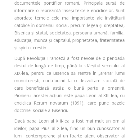
documentele pontifilor romani. Principala sursă de
informare o reprezintă înseși textele enciclicelor. Sunt
abordate temele cele mai importante ale învățăturii
catolice în domeniul social, precum legea și dreptatea,
Biserica și statul, societatea, persoana umană, familia,
educația, munca și capitalul, proprietatea, fraternitatea
și spiritul creștin.
După Revoluția Franceză a fost nevoie de o perioadă
destul de lungă de timp, până la sfârșitul secolului al
XIX-lea, pentru ca Biserica să reintre în „arena” lumii
muncitorești, contribuind la o dezvoltare socială de
care beneficiază astăzi o bună parte a omenirii.
Pionierul acestei acțiuni este papa Leon al XIII-lea, cu
enciclica Rerum novarum (1891), care pune bazele
doctrinei sociale a Bisericii.
Dacă papa Leon al XIII-lea a fost mai mult un om al
ideilor, papa Pius al X-lea, fiind un bun cunoscător al
lumii contemporane și un foarte atent observator al