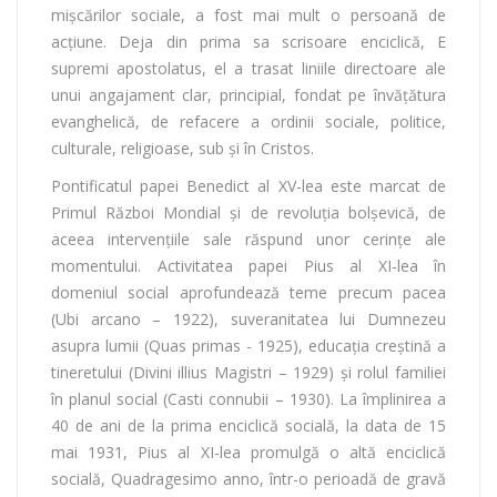
mișcărilor sociale, a fost mai mult o persoană de
acțiune. Deja din prima sa scrisoare enciclică, E
supremi apostolatus, el a trasat liniile directoare ale
unui angajament clar, principial, fondat pe învățătura
evanghelică, de refacere a ordinii sociale, politice,
culturale, religioase, sub și în Cristos.
Pontificatul papei Benedict al XV-lea este marcat de
Primul Război Mondial și de revoluția bolșevică, de
aceea intervențiile sale răspund unor cerințe ale
momentului. Activitatea papei Pius al XI-lea în
domeniul social aprofundează teme precum pacea
(Ubi arcano – 1922), suveranitatea lui Dumnezeu
asupra lumii (Quas primas - 1925), educația creștină a
tineretului (Divini illius Magistri – 1929) și rolul familiei
în planul social (Casti connubii – 1930). La împlinirea a
40 de ani de la prima enciclică socială, la data de 15
mai 1931, Pius al XI-lea promulgă o altă enciclică
socială, Quadragesimo anno, într-o perioadă de gravă