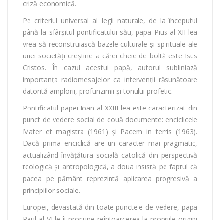
criză economică.
Pe criteriul universal al legii naturale, de la începutul
până la sfârșitul pontificatului său, papa Pius al XII-lea
vrea să reconstruiască bazele culturale și spirituale ale
unei societăți creștine a cărei cheie de boltă este Isus
Cristos. În cazul acestui papă, autorul subliniază
importanța radiomesajelor ca intervenții răsunătoare
datorită amplorii, profunzimii și tonului profetic.
Pontificatul papei Ioan al XXIII-lea este caracterizat din
punct de vedere social de două documente: enciclicele
Mater et magistra (1961) și Pacem in terris (1963).
Dacă prima enciclică are un caracter mai pragmatic,
actualizând învățătura socială catolică din perspectivă
teologică și antropologică, a doua insistă pe faptul că
pacea pe pământ reprezintă aplicarea progresivă a
principiilor sociale.
Europei, devastată din toate punctele de vedere, papa
Paul al VI-le îi propune reîntoarcerea la propriile origini