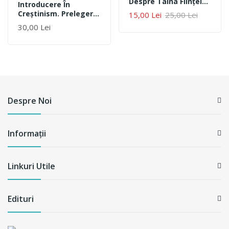
Despre Taina Fiinţei
Introducere În
Tale?
Creştinism. Prelegeri
15,00 Lei
25,00 Lei
Despre Crezul
30,00 Lei
Apostolic
Despre Noi
Informații
Linkuri Utile
Edituri