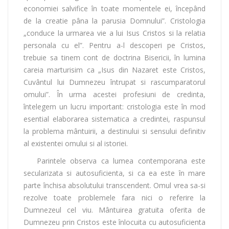
economiei salvifice în toate momentele ei, începând
de la creatie pâna la parusia Domnului”. Cristologia
„conduce la urmarea vie a lui Isus Cristos si la relatia
personala cu el”. Pentru a-l descoperi pe Cristos,
trebuie sa tinem cont de doctrina Bisericii, în lumina
careia marturisim ca „Isus din Nazaret este Cristos,
Cuvântul lui Dumnezeu întrupat si rascumparatorul
omului”. În urma acestei profesiuni de credinta,
întelegem un lucru important: cristologia este în mod
esential elaborarea sistematica a credintei, raspunsul
la problema mântuirii, a destinului si sensului definitiv
al existentei omului si al istoriei.
Parintele observa ca lumea contemporana este
secularizata si autosuficienta, si ca ea este în mare
parte închisa absolutului transcendent. Omul vrea sa-si
rezolve toate problemele fara nici o referire la
Dumnezeul cel viu. Mântuirea gratuita oferita de
Dumnezeu prin Cristos este înlocuita cu autosuficienta