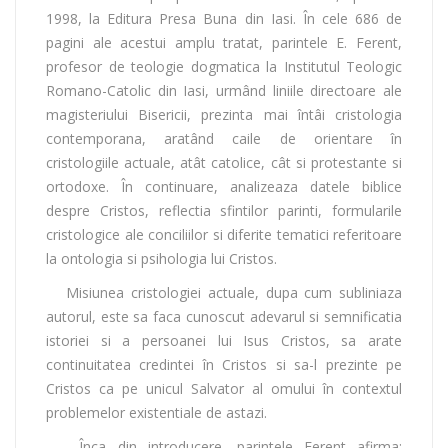
1998, la Editura Presa Buna din Iasi. În cele 686 de
pagini ale acestui amplu tratat, parintele E. Ferent,
profesor de teologie dogmatica la Institutul Teologic
Romano-Catolic din Iasi, urmând liniile directoare ale
magisteriului Bisericii, prezinta mai întâi cristologia
contemporana, aratând caile de orientare în
cristologiile actuale, atât catolice, cât si protestante si
ortodoxe. În continuare, analizeaza datele biblice
despre Cristos, reflectia sfintilor parinti, formularile
cristologice ale conciliilor si diferite tematici referitoare
la ontologia si psihologia lui Cristos.
Misiunea cristologiei actuale, dupa cum subliniaza
autorul, este sa faca cunoscut adevarul si semnificatia
istoriei si a persoanei lui Isus Cristos, sa arate
continuitatea credintei în Cristos si sa-l prezinte pe
Cristos ca pe unicul Salvator al omului în contextul
problemelor existentiale de astazi.
Înca din introducere, parintele Ferent afirma: