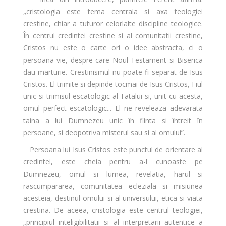
„cristologia este tema centrala si axa teologiei
crestine, chiar a tuturor celorlalte discipline teologice.
În centrul credintei crestine si al comunitatii crestine,
Cristos nu este o carte ori o idee abstracta, ci o
persoana vie, despre care Noul Testament si Biserica
dau marturie. Crestinismul nu poate fi separat de Isus
Cristos. El trimite si depinde tocmai de Isus Cristos, Fiul
unic si trimisul escatologic al Tatalui si, unit cu acesta,
omul perfect escatologic... El ne reveleaza adevarata
taina a lui Dumnezeu unic în fiinta si întreit în
persoane, si deopotriva misterul sau si al omului”.
Persoana lui Isus Cristos este punctul de orientare al
credintei, este cheia pentru a-l cunoaste pe
Dumnezeu, omul si lumea, revelatia, harul si
rascumpararea, comunitatea ecleziala si misiunea
acesteia, destinul omului si al universului, etica si viata
crestina. De aceea, cristologia este centrul teologiei,
„principiul inteligibilitatii si al interpretarii autentice a