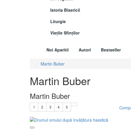
Istoria Bisericii
Liturgie
Vieţile Sfinţilor
Noi Aparitii
Autori
Bestseller
Martin Buber
Martin Buber
Martin Buber
1
2
3
4
5
Compa