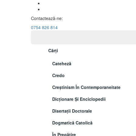
Contactează-ne:
0754 826 814
Cărți
Cateheză
Credo
Creștinism În Contemporaneitate
Dicționare Și Enciclopedii
Disertații Doctorale
Dogmatică Catolică
În Pregătire