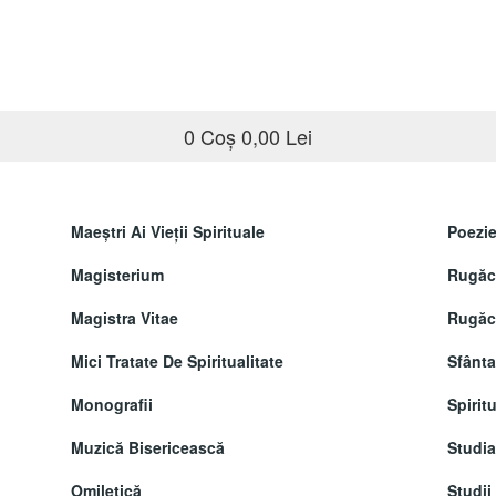
0
Coș
0,00 Lei
Maeştri Ai Vieţii Spirituale
Poezie
Magisterium
Rugăci
Magistra Vitae
Rugăci
Mici Tratate De Spiritualitate
Sfânta
Monografii
Spiritu
Muzică Bisericească
Studi
Omiletică
Studii