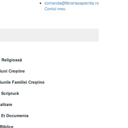
comanda@librariasapientia.ro
Contul meu
 Religioasă
uni Creştine
unile Familiei Creștine
 Scriptură
alitate
a Et Documenta
 Biblice