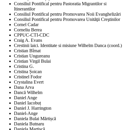
Consiliul Pontifical pentru Pastoratia Migrantilor si
Itinerantilor
Consiliul Pontifical pentru Promovarea Noii Evanghelizări
Consiliul Pontifical pentru Promovarea Unităţii Creştinilor
Cornel Cadar
Corneliu Berea
CPPUC-CTI-CDC
Craig A. Evans
Crestinii laici. Identitate si misiune Wilhelm Danca (coord.)
Cristian Bîrnat
Cristian Ungureanu
Cristian Virgil Bulai
Cristina G.
Cristina Șoican
Cristinel Fodor
Crystalina Evert
Dana Arva
Dancă Wilhelm
Daniel Ange
Daniel Iacobuț
Daniel J. Harrington
Daniel-Ange
Daniela Bulai Mărtișcă
Daniela Butnaru
Daniela Martișcă