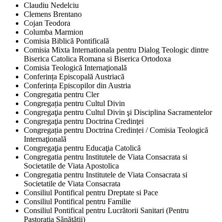
Claudiu Nedelciu
Clemens Brentano
Cojan Teodora
Columba Marmion
Comisia Biblică Pontificală
Comisia Mixta Internationala pentru Dialog Teologic dintre
Biserica Catolica Romana si Biserica Ortodoxa
Comisia Teologică Internaţională
Conferința Episcopală Austriacă
Conferința Episcopilor din Austria
Congregatia pentru Cler
Congregația pentru Cultul Divin
Congregaţia pentru Cultul Divin şi Disciplina Sacramentelor
Congregaţia pentru Doctrina Credinţei
Congregația pentru Doctrina Credinței / Comisia Teologică
Internaţională
Congregaţia pentru Educaţia Catolică
Congregatia pentru Institutele de Viata Consacrata si
Societatile de Viata Apostolica
Congregatia pentru Institutele de Viata Consacrata si
Societatile de Viata Consacrata
Consiliul Pontifical pentru Dreptate si Pace
Consiliul Pontifical pentru Familie
Consiliul Pontifical pentru Lucrătorii Sanitari (Pentru
Pastorația Sănătății)