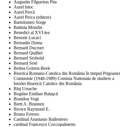
Augustin Filgueiras Pita
Aurel Istoc
Aurel Percă
Aurel Perca (editore)
Bartolomeo Sorge
Battista Mondin
Benedict al XVI-lea
Benone Lucaci
Bernadin Duma
Bernard Ducruet
Bernard Quilliet
Bernard Sesboüé
Bernard Sesé
Betina Gotzen-Beek
Biserica Romano-Catolica din România în timpul Prigoanei
Comuniste (1948-1989) Comisia Nationala de studiere a
Istoriei Bisericii Catolice din România
Blaj Ursache
Bogdan Emilian Balaşcă
Brandon Vogt
Brett A. Brannen
Brown Raymond E.
Bruno Ferrero
Cardinal Anastasio Ballestrero
cardinal Francesco Coccopalmerio