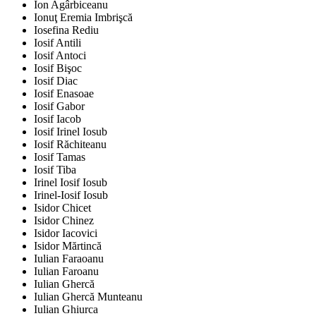
Ion Agârbiceanu
Ionuţ Eremia Imbrişcă
Iosefina Rediu
Iosif Antili
Iosif Antoci
Iosif Bişoc
Iosif Diac
Iosif Enasoae
Iosif Gabor
Iosif Iacob
Iosif Irinel Iosub
Iosif Răchiteanu
Iosif Tamas
Iosif Tiba
Irinel Iosif Iosub
Irinel-Iosif Iosub
Isidor Chicet
Isidor Chinez
Isidor Iacovici
Isidor Mărtincă
Iulian Faraoanu
Iulian Faroanu
Iulian Ghercă
Iulian Ghercă Munteanu
Iulian Ghiurca