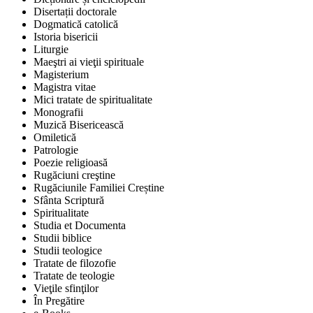
Disertații doctorale
Dogmatică catolică
Istoria bisericii
Liturgie
Maeştri ai vieţii spirituale
Magisterium
Magistra vitae
Mici tratate de spiritualitate
Monografii
Muzică Bisericească
Omiletică
Patrologie
Poezie religioasă
Rugăciuni creştine
Rugăciunile Familiei Creștine
Sfânta Scriptură
Spiritualitate
Studia et Documenta
Studii biblice
Studii teologice
Tratate de filozofie
Tratate de teologie
Vieţile sfinţilor
În Pregătire