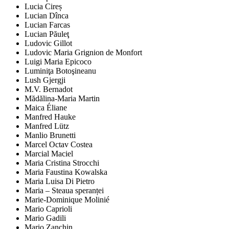
Lucia Cireș
Lucian Dînca
Lucian Farcas
Lucian Păuleţ
Ludovic Gillot
Ludovic Maria Grignion de Monfort
Luigi Maria Epicoco
Luminiţa Botoşineanu
Lush Gjergji
M.V. Bernadot
Mădălina-Maria Martin
Maica Éliane
Manfred Hauke
Manfred Lütz
Manlio Brunetti
Marcel Octav Costea
Marcial Maciel
Maria Cristina Strocchi
Maria Faustina Kowalska
Maria Luisa Di Pietro
Maria – Steaua speranței
Marie-Dominique Molinié
Mario Caprioli
Mario Gadili
Mario Zanchin