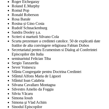
Roger Etchegaray
Roland E.Murphy
Romul Pop
Ronald Roberson
Rosa Barale
Rosina și Gino Costa
Rudolf Schnackenburg
Sandra Dooley ș.a.
Scrieri si marturii Silvano Cola
Scurta prezentare a credintei catolice. 50 de explicatii date
fratilor de alta convingere religioasa Fabian Dobos
Secretariatul pentru Ecumenism si Dialog al Conferintei
Episcopilor din Italia
seminaristul Felician Tiba
Sergio Tanzarella
Sever Voinescu
Sfânta Congregatie pentru Doctrina Credintei
Sfântul Alfons Maria de Liguori
Sfântul Ioan Calabria
Silvana Cavallaro Montagna
Silvestro Amelio da Foggia
Silviu Văcaru
Simona Iosub
Simona şi Vlad Achim
Sinodul Episcopilor