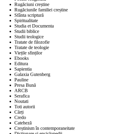
Rugăciuni creștine
Rugăciunile familiei creștine
Sfânta scriptură
Spiritualitate
Studia et Documenta
Studii biblice
Studii teologice
Tratate de filozofie
Tratate de teologie
Viețile sfinților
Ebooks
Editura
Sapientia
Galaxia Gutenberg
Pauline
Presa Bună
ARCB
Serafica
Noutati
Toti autorii
Cărți
Credo
Cateheză
Creștinism în contemporaneitate
Dicționare și enciclopedii