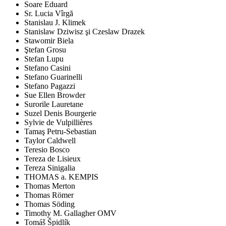
Soare Eduard
Sr. Lucia Vîrgă
Stanislau J. Klimek
Stanislaw Dziwisz şi Czeslaw Drazek
Stawomir Biela
Ştefan Grosu
Stefan Lupu
Stefano Casini
Stefano Guarinelli
Stefano Pagazzi
Sue Ellen Browder
Surorile Lauretane
Suzel Denis Bourgerie
Sylvie de Vulpillières
Tamaş Petru-Sebastian
Taylor Caldwell
Teresio Bosco
Tereza de Lisieux
Tereza Sinigalia
THOMAS a. KEMPIS
Thomas Merton
Thomas Römer
Thomas Söding
Timothy M. Gallagher OMV
Tomáš Špidlík