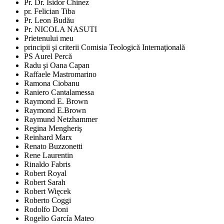
Pr. Dr. Isidor Chinez
pr. Felician Tiba
Pr. Leon Budău
Pr. NICOLA NASUTI
Prietenului meu
principii şi criterii Comisia Teologică Internaţională
PS Aurel Percă
Radu şi Oana Capan
Raffaele Mastromarino
Ramona Ciobanu
Raniero Cantalamessa
Raymond E. Brown
Raymond E.Brown
Raymund Netzhammer
Regina Mengheriş
Reinhard Marx
Renato Buzzonetti
Rene Laurentin
Rinaldo Fabris
Robert Royal
Robert Sarah
Robert Więcek
Roberto Coggi
Rodolfo Doni
Rogelio García Mateo