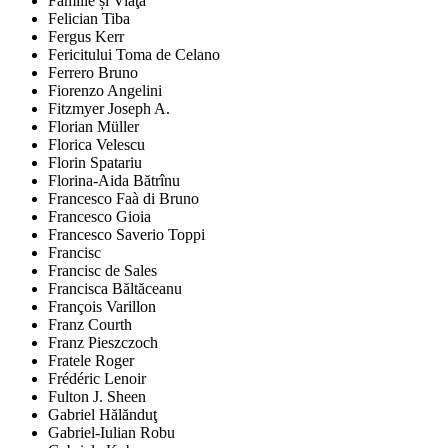
Familie și Viaţă
Felician Tiba
Fergus Kerr
Fericitului Toma de Celano
Ferrero Bruno
Fiorenzo Angelini
Fitzmyer Joseph A.
Florian Müller
Florica Velescu
Florin Spatariu
Florina-Aida Bătrînu
Francesco Faà di Bruno
Francesco Gioia
Francesco Saverio Toppi
Francisc
Francisc de Sales
Francisca Băltăceanu
François Varillon
Franz Courth
Franz Pieszczoch
Fratele Roger
Frédéric Lenoir
Fulton J. Sheen
Gabriel Hălănduţ
Gabriel-Iulian Robu