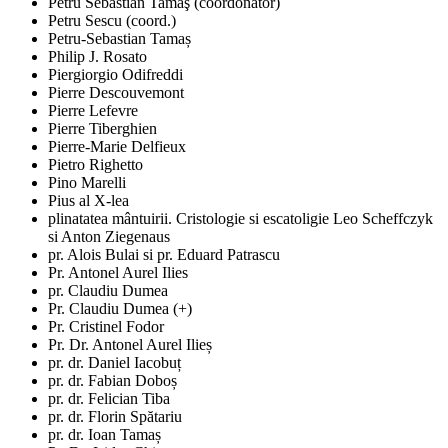
Petru Sebastian Tamaş (coordonator)
Petru Sescu (coord.)
Petru-Sebastian Tamaș
Philip J. Rosato
Piergiorgio Odifreddi
Pierre Descouvemont
Pierre Lefevre
Pierre Tiberghien
Pierre-Marie Delfieux
Pietro Righetto
Pino Marelli
Pius al X-lea
plinatatea mântuirii. Cristologie si escatoligie Leo Scheffczyk
si Anton Ziegenaus
pr. Alois Bulai si pr. Eduard Patrascu
Pr. Antonel Aurel Ilies
pr. Claudiu Dumea
Pr. Claudiu Dumea (+)
Pr. Cristinel Fodor
Pr. Dr. Antonel Aurel Ilieș
pr. dr. Daniel Iacobuț
pr. dr. Fabian Doboș
pr. dr. Felician Tiba
pr. dr. Florin Spătariu
pr. dr. Ioan Tamaș