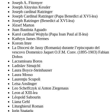
Joseph A. Fitzmyer
Joseph Aloysius Kessler
Joseph cardinal Ratzinger
Joseph Cardinal Ratzinger (Papa Benedict al XVI-lea)
Joseph Ratzinger (Benedict al XVI-lea)
József Marton
Juan Bautista Aguado
Karol cardinal Wojtyla (Papa Ioan Paul al II-lea)
Kathryn James Hermes
Korom Imre
La Diocesi de Jassy (Romania) durante l’episcopato del
vescovo Domenico Jaquet O.F.M. Conv. (1895-1903) Fabian
Dobos
Lacramioara Boros
Ladislav Simajchl
Laura Boyce-Steinhauser
Laura Mosso
Laurenţiu Scupoli
Leisa Anslinger
Leo Scheffczyk si Anton Ziegenaus
Leon al XIII-lea
Léopold Sabourin
Liana Gehl
Liturghierul Roman
lorin Spatariu