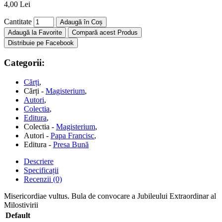
4,00 Lei
Cantitate
Adaugă în Coș
Adaugă la Favorite
Compară acest Produs
Distribuie pe Facebook
Categorii:
Cărți
,
Cărți -
Magisterium
,
Autori
,
Colectia
,
Editura
,
Colectia -
Magisterium
,
Autori -
Papa Francisc
,
Editura -
Presa Bună
Descriere
Specificații
Recenzii (0)
Misericordiae vultus. Bula de convocare a Jubileului Extraordinar al
Milostivirii
Default