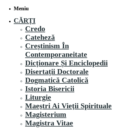
Meniu
CĂRȚI
Credo
Cateheză
Creștinism În
Contemporaneitate
Dicționare Și Enciclopedii
Disertații Doctorale
Dogmatică Catolică
Istoria Bisericii
Liturgie
Maeştri Ai Vieţii Spirituale
Magisterium
Magistra Vitae