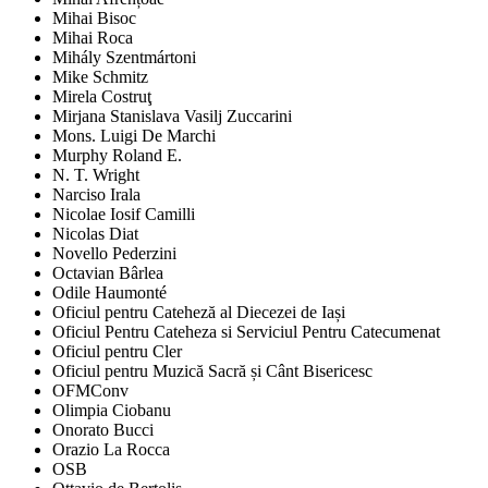
Mihai Bisoc
Mihai Roca
Mihály Szentmártoni
Mike Schmitz
Mirela Costruţ
Mirjana Stanislava Vasilj Zuccarini
Mons. Luigi De Marchi
Murphy Roland E.
N. T. Wright
Narciso Irala
Nicolae Iosif Camilli
Nicolas Diat
Novello Pederzini
Octavian Bârlea
Odile Haumonté
Oficiul pentru Cateheză al Diecezei de Iași
Oficiul Pentru Cateheza si Serviciul Pentru Catecumenat
Oficiul pentru Cler
Oficiul pentru Muzică Sacră și Cânt Bisericesc
OFMConv
Olimpia Ciobanu
Onorato Bucci
Orazio La Rocca
OSB