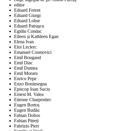
editor
Eduard Ferent
Eduard Giurgi
Eduard Lohse
Eduard Patraşcu
Egidiu Condac
Eileen și Kathleen Egan
Elena Ivan
Eloi Leclerc
Emanuel Cosmovici
Emil Bougaud
Emil Diac
Emil Dumea
Emil Moraru
Enrico Pepe
Enzo Boninsegna
Episcop Ioan Suciu
Ernest M. Valea
Etienne Charpentier
Eugen Bortoș
Eugen Budău
Fabian Dobos
Fabian Pitreți
Fabrizio Pieri