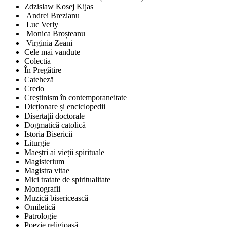
Zdzislaw Kosej Kijas
Andrei Brezianu
Luc Verly
Monica Broșteanu
Virginia Zeani
Cele mai vandute
Colectia
În Pregătire
Cateheză
Credo
Creștinism în contemporaneitate
Dicționare și enciclopedii
Disertații doctorale
Dogmatică catolică
Istoria Bisericii
Liturgie
Maeștri ai vieții spirituale
Magisterium
Magistra vitae
Mici tratate de spiritualitate
Monografii
Muzică bisericească
Omiletică
Patrologie
Poezie religioasă