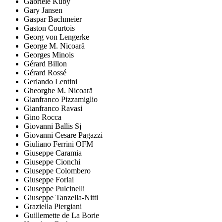
Gabriele Kuby
Gary Jansen
Gaspar Bachmeier
Gaston Courtois
Georg von Lengerke
George M. Nicoară
Georges Minois
Gérard Billon
Gérard Rossé
Gerlando Lentini
Gheorghe M. Nicoară
Gianfranco Pizzamiglio
Gianfranco Ravasi
Gino Rocca
Giovanni Ballis Sj
Giovanni Cesare Pagazzi
Giuliano Ferrini OFM
Giuseppe Caramia
Giuseppe Cionchi
Giuseppe Colombero
Giuseppe Forlai
Giuseppe Pulcinelli
Giuseppe Tanzella-Nitti
Graziella Piergiani
Guillemette de La Borie