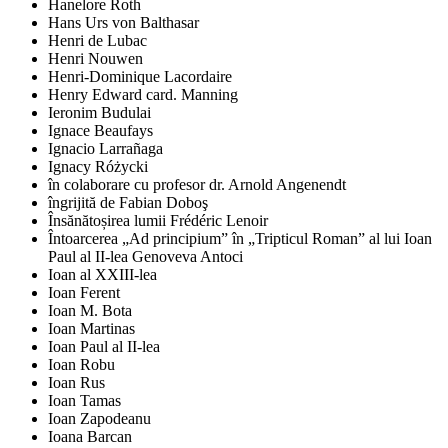
Hanelore Roth
Hans Urs von Balthasar
Henri de Lubac
Henri Nouwen
Henri-Dominique Lacordaire
Henry Edward card. Manning
Ieronim Budulai
Ignace Beaufays
Ignacio Larrañaga
Ignacy Różycki
în colaborare cu profesor dr. Arnold Angenendt
îngrijită de Fabian Doboş
Însănătoșirea lumii Frédéric Lenoir
Întoarcerea „Ad principium” în „Tripticul Roman” al lui Ioan
Paul al II-lea Genoveva Antoci
Ioan al XXIII-lea
Ioan Ferent
Ioan M. Bota
Ioan Martinas
Ioan Paul al II-lea
Ioan Robu
Ioan Rus
Ioan Tamas
Ioan Zapodeanu
Ioana Barcan