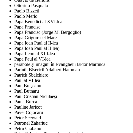
Ottavio de Bertolis
Ottorino Pasquato
Paolo Bizzeti
Paolo Merlo
Papa Benedict al XVI-lea
Papa Francisc
Papa Francisc (Jorge M. Bergoglio)
Papa Grigore cel Mare
Papa Ioan Paul al II-lea
Papa Ioan Paul al II-lea)
Papa Leon al XIII-lea
Papa Paul al VI-lea
parabole și imagini în Evanghelii Isidor Mărtincă
Parintii Bisericii Adalbert Hamman
Patrick Sbalchiero
Paul al VI-lea
Paul Braşcanu
Paul Butnaru
Paul Cristian Niculăeşi
Paula Burca
Pauline Jaricot
Pavel Cojocaru
Peter Seewald
Petronel Zahariuc
Petru Ciobanu