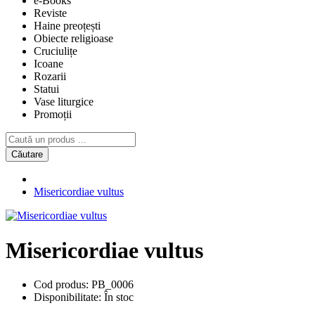
e-Books
Reviste
Haine preoțești
Obiecte religioase
Cruciulițe
Icoane
Rozarii
Statui
Vase liturgice
Promoții
Căutare
Misericordiae vultus
Misericordiae vultus
Cod produs:
PB_0006
Disponibilitate:
În stoc