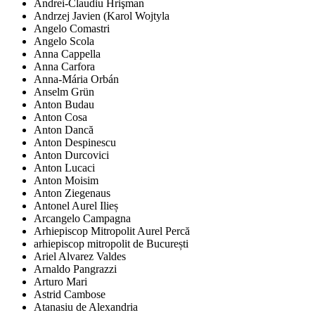
Andrei-Claudiu Hrişman
Andrzej Javien (Karol Wojtyla
Angelo Comastri
Angelo Scola
Anna Cappella
Anna Carfora
Anna-Mária Orbán
Anselm Grün
Anton Budau
Anton Cosa
Anton Dancă
Anton Despinescu
Anton Durcovici
Anton Lucaci
Anton Moisim
Anton Ziegenaus
Antonel Aurel Ilieș
Arcangelo Campagna
Arhiepiscop Mitropolit Aurel Percă
arhiepiscop mitropolit de București
Ariel Alvarez Valdes
Arnaldo Pangrazzi
Arturo Mari
Astrid Cambose
Atanasiu de Alexandria