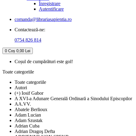
Înregistrare
Autentificare
comanda@librariasapientia.ro
Contactează-ne:
0754 826 814
0
Coș
0,00 Lei
Coșul de cumpărături este gol!
Toate categoriile
Toate categoriile
Autori
(+) Iosif Gabor
A XVI-a Adunare Generală Ordinară a Sinodului Episcopilor
AA.VV.
Abatele Berlioux
Adam Lucian
Adam Szustak
Adrian Cuba
Adrian Dragoş Defta