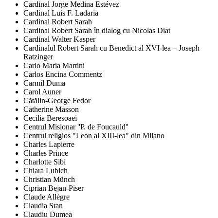
Cardinal Jorge Medina Estévez
Cardinal Luis F. Ladaria
Cardinal Robert Sarah
Cardinal Robert Sarah în dialog cu Nicolas Diat
Cardinal Walter Kasper
Cardinalul Robert Sarah cu Benedict al XVI-lea – Joseph
Ratzinger
Carlo Maria Martini
Carlos Encina Commentz
Carmil Duma
Carol Auner
Cătălin-George Fedor
Catherine Masson
Cecilia Beresoaei
Centrul Misionar ''P. de Foucauld''
Centrul religios "Leon al XIII-lea" din Milano
Charles Lapierre
Charles Prince
Charlotte Sibi
Chiara Lubich
Christian Münch
Ciprian Bejan-Piser
Claude Allègre
Claudia Stan
Claudiu Dumea