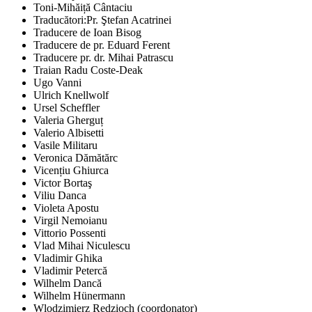
Toni-Mihăiță Cântaciu
Traducători:Pr. Ştefan Acatrinei
Traducere de Ioan Bisog
Traducere de pr. Eduard Ferent
Traducere pr. dr. Mihai Patrascu
Traian Radu Coste-Deak
Ugo Vanni
Ulrich Knellwolf
Ursel Scheffler
Valeria Gherguț
Valerio Albisetti
Vasile Militaru
Veronica Dămătărc
Vicențiu Ghiurca
Victor Bortaş
Viliu Danca
Violeta Apostu
Virgil Nemoianu
Vittorio Possenti
Vlad Mihai Niculescu
Vladimir Ghika
Vladimir Petercă
Wilhelm Dancă
Wilhelm Hünermann
Wlodzimierz Redzioch (coordonator)