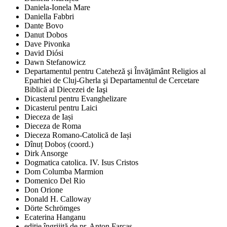
Daniela-Ionela Mare
Daniella Fabbri
Dante Bovo
Danut Dobos
Dave Pivonka
David Diósi
Dawn Stefanowicz
Departamentul pentru Cateheză şi Învăţământ Religios al
Eparhiei de Cluj-Gherla şi Departamentul de Cercetare
Biblică al Diecezei de Iaşi
Dicasterul pentru Evanghelizare
Dicasterul pentru Laici
Dieceza de Iași
Dieceza de Roma
Dieceza Romano-Catolică de Iași
Dînuț Doboș (coord.)
Dirk Ansorge
Dogmatica catolica. IV. Isus Cristos
Dom Columba Marmion
Domenico Del Rio
Don Orione
Donald H. Calloway
Dörte Schrömges
Ecaterina Hanganu
ediţie îngrijită de pr. Anton Farcaş