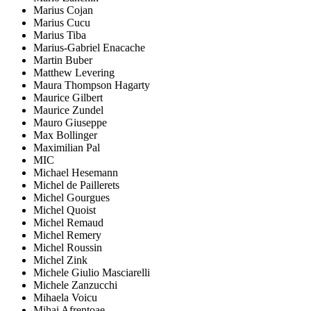
Marius Cojan
Marius Cucu
Marius Tiba
Marius-Gabriel Enacache
Martin Buber
Matthew Levering
Maura Thompson Hagarty
Maurice Gilbert
Maurice Zundel
Mauro Giuseppe
Max Bollinger
Maximilian Pal
MIC
Michael Hesemann
Michel de Paillerets
Michel Gourgues
Michel Quoist
Michel Remaud
Michel Remery
Michel Roussin
Michel Zink
Michele Giulio Masciarelli
Michele Zanzucchi
Mihaela Voicu
Mihai Afrențoae