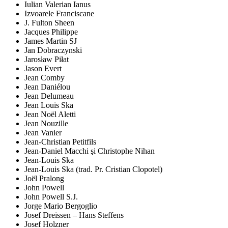
Iulian Valerian Ianus
Izvoarele Franciscane
J. Fulton Sheen
Jacques Philippe
James Martin SJ
Jan Dobraczynski
Jarosław Piłat
Jason Evert
Jean Comby
Jean Daniélou
Jean Delumeau
Jean Louis Ska
Jean Noël Aletti
Jean Nouzille
Jean Vanier
Jean-Christian Petitfils
Jean-Daniel Macchi şi Christophe Nihan
Jean-Louis Ska
Jean-Louis Ska (trad. Pr. Cristian Clopotel)
Joël Pralong
John Powell
John Powell S.J.
Jorge Mario Bergoglio
Josef Dreissen – Hans Steffens
Josef Holzner