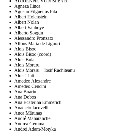
ADRIENNE VON SPEYR
Agneza Ilinca
Agustin Filgueiras Pita
Albert Holenstein
Albert Nolan
Albert Vanhoye
Alberto Soggin
Alessandro Pronzato
Alfons Maria de Liguori
Alois Bisoc
Alois Bișoc (coord)
Alois Bulai
Alois Moraru
Alois Moraru – Iosif Rachiteanu
Alois Tinti
Amedeo Alexandre
Amedeo Cencini
Ana Boariu
Ana Doboș
Ana Ecaterina Emmerich
Anacleto Iacovelli
Anca Mărtinaş
André Manaranche
Andrea Gemma
Andrei Adam-Motyka