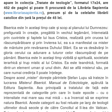
apare în colecţia „Tratate de teologie”, formatul 17x24, are
452 de pagini şi poate fi procurată de la Librăria Sapientia
(
www.librariasapientia.ro
), precum şi de la celelalte librării
catolice din ţară la preţul de 45 lei.
Biserica este în acelaşi timp cale şi scop al planului lui Dumnezeu:
prefigurată în creaţie, pregătită în vechiul legământ, întemeiată
prin cuvintele şi faptele lui Isus Cristos, realizată prin crucea lui
răscumpărătoare şi prin învierea lui, ea s-a manifestat ca mister
de mântuire prin revărsarea Duhului Sfânt. Ea se va desăvârşi în
gloria cerului ca adunare a tuturor celor răscumpăraţi de pe
pământ. Biserica este în acelaşi timp vizibilă şi spirituală, societate
ierarhică şi trup mistic al lui Cristos. Ea este teandrică, formată
dintr-un element uman şi unul divin. Aici se află misterul său, pe
care numai credinţa îl poate înțelege.
Despre acest „mister” dorește părintele Ștefan Lupu să trateze în
lucrarea
Misterul Bisericii. Manual de Ecleziologie
, apărută la
Editura Sapientia. Axa principală a tratatului de față este
reprezentată de categoriile prin care în toate epocile – cu o
intensitate mai mare sau mai mică – s-a încercat să se exprime
natura Bisericii. Aceste categorii au fost reluate pe larg de teologii
ultimelor două secole și de către Conciliul al II-lea din Vatican.