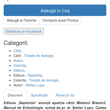
Adaugă în Coș
Adaugă la Favorite
Compară acest Produs
Distribuie pe Facebook
Categorii:
Cărți
,
Cărți -
Tratate de teologie
,
Autori
,
Colectia
,
Editura
,
Editura -
Sapientia
,
Colectia -
Tratate de teologie
,
Autori -
Stefan Lupu
Descriere
Specificații
Recenzii (0)
Editura „Sapientia” anunţă apariţia cărţii
Misterul Bisericii.
Manual de Ecleziologie
, scrisă de pr. dr. Ștefan Lupu. Cartea