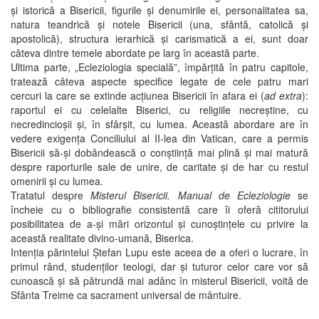
și istorică a Bisericii, figurile și denumirile ei, personalitatea sa,
natura teandrică și notele Bisericii (una, sfântă, catolică și
apostolică), structura ierarhică și carismatică a ei, sunt doar
câteva dintre temele abordate pe larg în această parte.
Ultima parte, „Ecleziologia specială”, împărțită în patru capitole,
tratează câteva aspecte specifice legate de cele patru mari
cercuri la care se extinde acțiunea Bisericii în afara ei (
ad extra
):
raportul ei cu celelalte Biserici, cu religiile necreștine, cu
necredincioșii și, în sfârșit, cu lumea. Această abordare are în
vedere exigența Conciliului al II-lea din Vatican, care a permis
Bisericii să-și dobândească o conștiință mai plină și mai matură
despre raporturile sale de unire, de caritate și de har cu restul
omenirii și cu lumea.
Tratatul despre
Misterul Bisericii. Manual de Ecleziologie
se
încheie cu o bibliografie consistentă care îi oferă cititorului
posibilitatea de a-și mări orizontul și cunoștințele cu privire la
această realitate divino-umană, Biserica.
Intenția părintelui Ștefan Lupu este aceea de a oferi o lucrare, în
primul rând, studenților teologi, dar și tuturor celor care vor să
cunoască și să pătrundă mai adânc în misterul Bisericii, voită de
Sfânta Treime ca sacrament universal de mântuire.