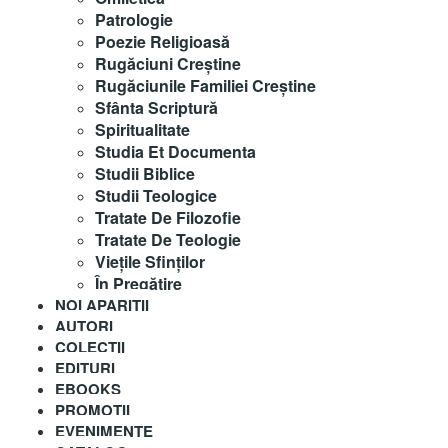
Patrologie
Poezie Religioasă
Rugăciuni Creştine
Rugăciunile Familiei Creștine
Sfânta Scriptură
Spiritualitate
Studia Et Documenta
Studii Biblice
Studii Teologice
Tratate De Filozofie
Tratate De Teologie
Vieţile Sfinţilor
În Pregătire
NOI APARITII
AUTORI
COLECȚII
EDITURI
EBOOKS
PROMOȚII
EVENIMENTE