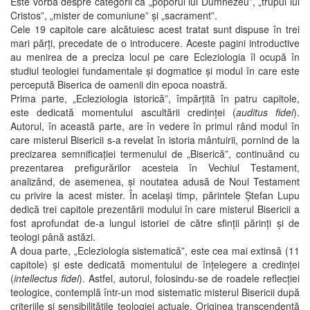
Este vorba despre categorii ca „poporul lui Dumnezeu”, „trupul lui
Cristos”, „mister de comuniune” și „sacrament”.
Cele 19 capitole care alcătuiesc acest tratat sunt dispuse în trei
mari părți, precedate de o introducere. Aceste pagini introductive
au menirea de a preciza locul pe care Ecleziologia îl ocupă în
studiul teologiei fundamentale și dogmatice și modul în care este
percepută Biserica de oamenii din epoca noastră.
Prima parte, „Ecleziologia istorică”, împărțită în patru capitole,
este dedicată momentului ascultării credinței (
auditus fidei
).
Autorul, în această parte, are în vedere în primul rând modul în
care misterul Bisericii s-a revelat în istoria mântuirii, pornind de la
precizarea semnificației termenului de „Biserică”, continuând cu
prezentarea prefigurărilor acesteia în Vechiul Testament,
analizând, de asemenea, și noutatea adusă de Noul Testament
cu privire la acest mister. În același timp, părintele Ștefan Lupu
dedică trei capitole prezentării modului în care misterul Bisericii a
fost aprofundat de-a lungul istoriei de către sfinții părinți și de
teologi până astăzi.
A doua parte, „Ecleziologia sistematică”, este cea mai extinsă (11
capitole) și este dedicată momentului de înțelegere a credinței
(
intellectus fidei
). Astfel, autorul, folosindu-se de roadele reflecției
teologice, contemplă într-un mod sistematic misterul Bisericii după
criteriile și sensibilitățile teologiei actuale. Originea transcendentă