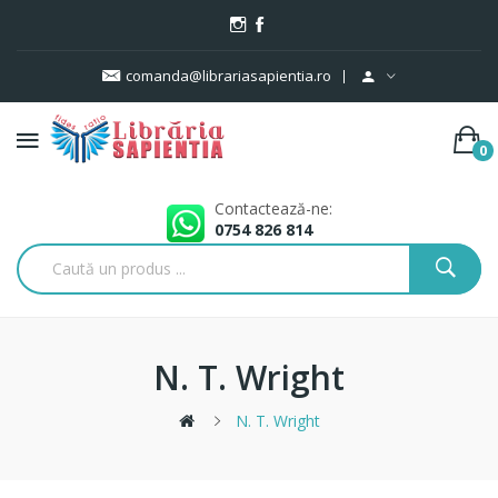
comanda@librariasapientia.ro
0
Contactează-ne:
0754 826 814
N. T. Wright
N. T. Wright