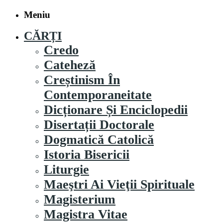
Meniu
CĂRȚI
Credo
Cateheză
Creștinism În
Contemporaneitate
Dicționare Și Enciclopedii
Disertații Doctorale
Dogmatică Catolică
Istoria Bisericii
Liturgie
Maeştri Ai Vieţii Spirituale
Magisterium
Magistra Vitae