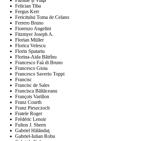
Familie și Viaţă
Felician Tiba
Fergus Kerr
Fericitului Toma de Celano
Ferrero Bruno
Fiorenzo Angelini
Fitzmyer Joseph A.
Florian Müller
Florica Velescu
Florin Spatariu
Florina-Aida Bătrînu
Francesco Faà di Bruno
Francesco Gioia
Francesco Saverio Toppi
Francisc
Francisc de Sales
Francisca Băltăceanu
François Varillon
Franz Courth
Franz Pieszczoch
Fratele Roger
Frédéric Lenoir
Fulton J. Sheen
Gabriel Hălănduţ
Gabriel-Iulian Robu