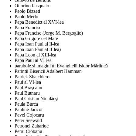
Ottavio de Bertolis
Ottorino Pasquato
Paolo Bizzeti
Paolo Merlo
Papa Benedict al XVI-lea
Papa Francisc
Papa Francisc (Jorge M. Bergoglio)
Papa Grigore cel Mare
Papa Ioan Paul al II-lea
Papa Ioan Paul al II-lea)
Papa Leon al XIII-lea
Papa Paul al VI-lea
parabole și imagini în Evanghelii Isidor Mărtincă
Parintii Bisericii Adalbert Hamman
Patrick Sbalchiero
Paul al VI-lea
Paul Braşcanu
Paul Butnaru
Paul Cristian Niculăeşi
Paula Burca
Pauline Jaricot
Pavel Cojocaru
Peter Seewald
Petronel Zahariuc
Petru Ciobanu