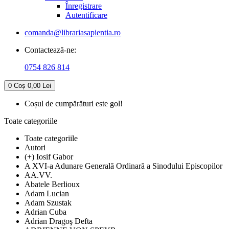
Înregistrare
Autentificare
comanda@librariasapientia.ro
Contactează-ne:
0754 826 814
0
Coș
0,00 Lei
Coșul de cumpărături este gol!
Toate categoriile
Toate categoriile
Autori
(+) Iosif Gabor
A XVI-a Adunare Generală Ordinară a Sinodului Episcopilor
AA.VV.
Abatele Berlioux
Adam Lucian
Adam Szustak
Adrian Cuba
Adrian Dragoş Defta