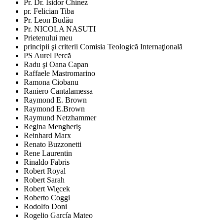
Pr. Dr. Isidor Chinez
pr. Felician Tiba
Pr. Leon Budău
Pr. NICOLA NASUTI
Prietenului meu
principii şi criterii Comisia Teologică Internaţională
PS Aurel Percă
Radu şi Oana Capan
Raffaele Mastromarino
Ramona Ciobanu
Raniero Cantalamessa
Raymond E. Brown
Raymond E.Brown
Raymund Netzhammer
Regina Mengheriş
Reinhard Marx
Renato Buzzonetti
Rene Laurentin
Rinaldo Fabris
Robert Royal
Robert Sarah
Robert Więcek
Roberto Coggi
Rodolfo Doni
Rogelio García Mateo