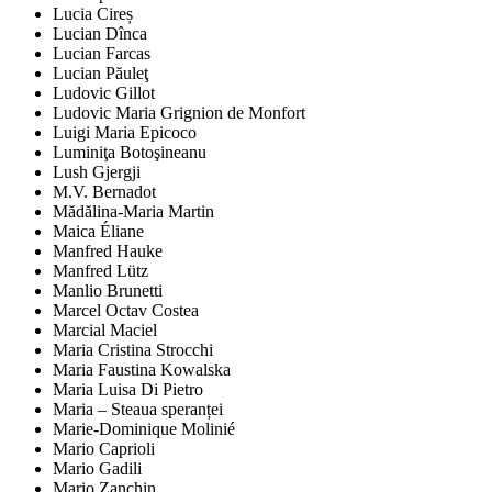
Lucia Cireș
Lucian Dînca
Lucian Farcas
Lucian Păuleţ
Ludovic Gillot
Ludovic Maria Grignion de Monfort
Luigi Maria Epicoco
Luminiţa Botoşineanu
Lush Gjergji
M.V. Bernadot
Mădălina-Maria Martin
Maica Éliane
Manfred Hauke
Manfred Lütz
Manlio Brunetti
Marcel Octav Costea
Marcial Maciel
Maria Cristina Strocchi
Maria Faustina Kowalska
Maria Luisa Di Pietro
Maria – Steaua speranței
Marie-Dominique Molinié
Mario Caprioli
Mario Gadili
Mario Zanchin