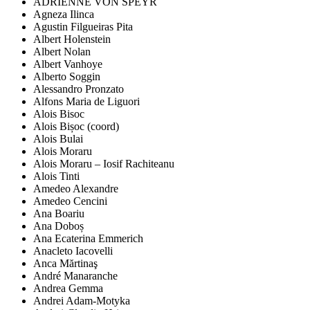
ADRIENNE VON SPEYR
Agneza Ilinca
Agustin Filgueiras Pita
Albert Holenstein
Albert Nolan
Albert Vanhoye
Alberto Soggin
Alessandro Pronzato
Alfons Maria de Liguori
Alois Bisoc
Alois Bișoc (coord)
Alois Bulai
Alois Moraru
Alois Moraru – Iosif Rachiteanu
Alois Tinti
Amedeo Alexandre
Amedeo Cencini
Ana Boariu
Ana Doboș
Ana Ecaterina Emmerich
Anacleto Iacovelli
Anca Mărtinaş
André Manaranche
Andrea Gemma
Andrei Adam-Motyka