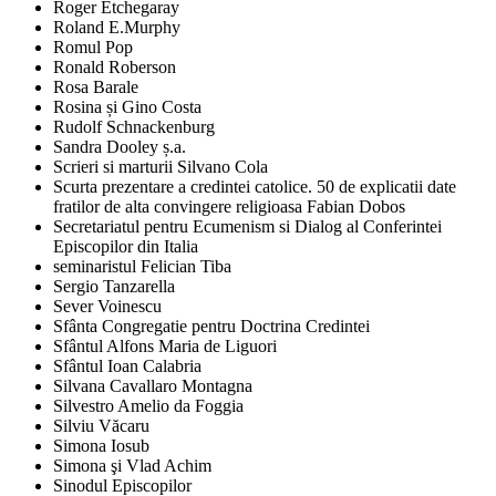
Roger Etchegaray
Roland E.Murphy
Romul Pop
Ronald Roberson
Rosa Barale
Rosina și Gino Costa
Rudolf Schnackenburg
Sandra Dooley ș.a.
Scrieri si marturii Silvano Cola
Scurta prezentare a credintei catolice. 50 de explicatii date
fratilor de alta convingere religioasa Fabian Dobos
Secretariatul pentru Ecumenism si Dialog al Conferintei
Episcopilor din Italia
seminaristul Felician Tiba
Sergio Tanzarella
Sever Voinescu
Sfânta Congregatie pentru Doctrina Credintei
Sfântul Alfons Maria de Liguori
Sfântul Ioan Calabria
Silvana Cavallaro Montagna
Silvestro Amelio da Foggia
Silviu Văcaru
Simona Iosub
Simona şi Vlad Achim
Sinodul Episcopilor