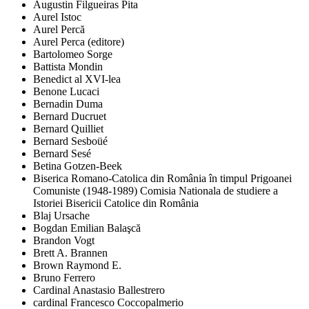
Augustin Filgueiras Pita
Aurel Istoc
Aurel Percă
Aurel Perca (editore)
Bartolomeo Sorge
Battista Mondin
Benedict al XVI-lea
Benone Lucaci
Bernadin Duma
Bernard Ducruet
Bernard Quilliet
Bernard Sesboüé
Bernard Sesé
Betina Gotzen-Beek
Biserica Romano-Catolica din România în timpul Prigoanei
Comuniste (1948-1989) Comisia Nationala de studiere a
Istoriei Bisericii Catolice din România
Blaj Ursache
Bogdan Emilian Balaşcă
Brandon Vogt
Brett A. Brannen
Brown Raymond E.
Bruno Ferrero
Cardinal Anastasio Ballestrero
cardinal Francesco Coccopalmerio