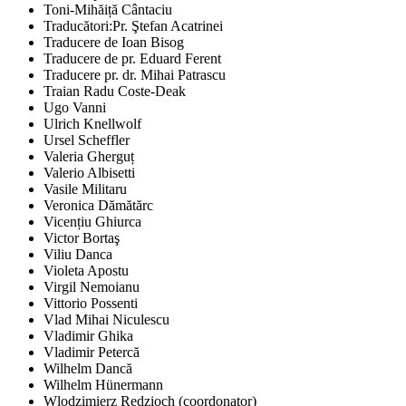
Toni-Mihăiță Cântaciu
Traducători:Pr. Ştefan Acatrinei
Traducere de Ioan Bisog
Traducere de pr. Eduard Ferent
Traducere pr. dr. Mihai Patrascu
Traian Radu Coste-Deak
Ugo Vanni
Ulrich Knellwolf
Ursel Scheffler
Valeria Gherguț
Valerio Albisetti
Vasile Militaru
Veronica Dămătărc
Vicențiu Ghiurca
Victor Bortaş
Viliu Danca
Violeta Apostu
Virgil Nemoianu
Vittorio Possenti
Vlad Mihai Niculescu
Vladimir Ghika
Vladimir Petercă
Wilhelm Dancă
Wilhelm Hünermann
Wlodzimierz Redzioch (coordonator)