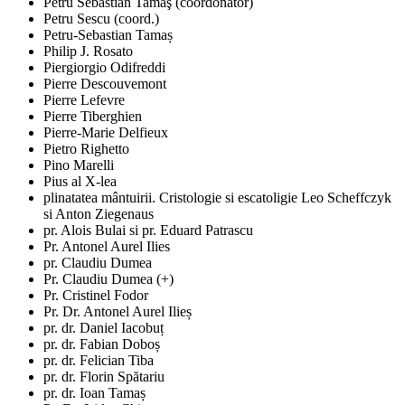
Petru Sebastian Tamaş (coordonator)
Petru Sescu (coord.)
Petru-Sebastian Tamaș
Philip J. Rosato
Piergiorgio Odifreddi
Pierre Descouvemont
Pierre Lefevre
Pierre Tiberghien
Pierre-Marie Delfieux
Pietro Righetto
Pino Marelli
Pius al X-lea
plinatatea mântuirii. Cristologie si escatoligie Leo Scheffczyk
si Anton Ziegenaus
pr. Alois Bulai si pr. Eduard Patrascu
Pr. Antonel Aurel Ilies
pr. Claudiu Dumea
Pr. Claudiu Dumea (+)
Pr. Cristinel Fodor
Pr. Dr. Antonel Aurel Ilieș
pr. dr. Daniel Iacobuț
pr. dr. Fabian Doboș
pr. dr. Felician Tiba
pr. dr. Florin Spătariu
pr. dr. Ioan Tamaș