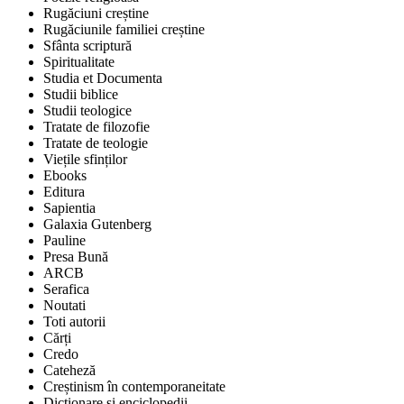
Rugăciuni creștine
Rugăciunile familiei creștine
Sfânta scriptură
Spiritualitate
Studia et Documenta
Studii biblice
Studii teologice
Tratate de filozofie
Tratate de teologie
Viețile sfinților
Ebooks
Editura
Sapientia
Galaxia Gutenberg
Pauline
Presa Bună
ARCB
Serafica
Noutati
Toti autorii
Cărți
Credo
Cateheză
Creștinism în contemporaneitate
Dicționare și enciclopedii