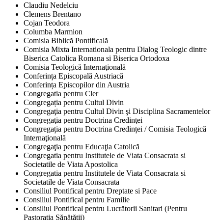
Claudiu Nedelciu
Clemens Brentano
Cojan Teodora
Columba Marmion
Comisia Biblică Pontificală
Comisia Mixta Internationala pentru Dialog Teologic dintre
Biserica Catolica Romana si Biserica Ortodoxa
Comisia Teologică Internaţională
Conferința Episcopală Austriacă
Conferința Episcopilor din Austria
Congregatia pentru Cler
Congregația pentru Cultul Divin
Congregaţia pentru Cultul Divin şi Disciplina Sacramentelor
Congregaţia pentru Doctrina Credinţei
Congregația pentru Doctrina Credinței / Comisia Teologică
Internaţională
Congregaţia pentru Educaţia Catolică
Congregatia pentru Institutele de Viata Consacrata si
Societatile de Viata Apostolica
Congregatia pentru Institutele de Viata Consacrata si
Societatile de Viata Consacrata
Consiliul Pontifical pentru Dreptate si Pace
Consiliul Pontifical pentru Familie
Consiliul Pontifical pentru Lucrătorii Sanitari (Pentru
Pastorația Sănătății)