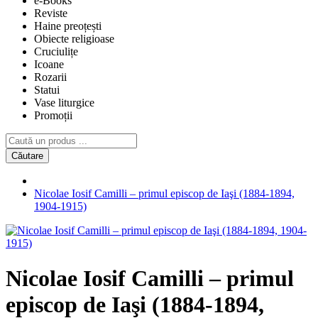
e-Books
Reviste
Haine preoțești
Obiecte religioase
Cruciulițe
Icoane
Rozarii
Statui
Vase liturgice
Promoții
Căutare
Nicolae Iosif Camilli – primul episcop de Iaşi (1884-1894,
1904-1915)
Nicolae Iosif Camilli – primul
episcop de Iaşi (1884-1894,