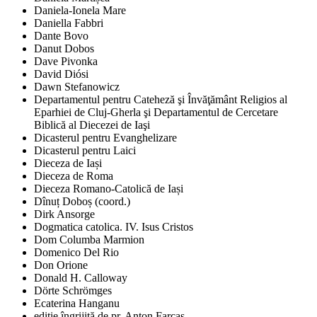
Daniela-Ionela Mare
Daniella Fabbri
Dante Bovo
Danut Dobos
Dave Pivonka
David Diósi
Dawn Stefanowicz
Departamentul pentru Cateheză şi Învăţământ Religios al
Eparhiei de Cluj-Gherla şi Departamentul de Cercetare
Biblică al Diecezei de Iaşi
Dicasterul pentru Evanghelizare
Dicasterul pentru Laici
Dieceza de Iași
Dieceza de Roma
Dieceza Romano-Catolică de Iași
Dînuț Doboș (coord.)
Dirk Ansorge
Dogmatica catolica. IV. Isus Cristos
Dom Columba Marmion
Domenico Del Rio
Don Orione
Donald H. Calloway
Dörte Schrömges
Ecaterina Hanganu
ediţie îngrijită de pr. Anton Farcaş