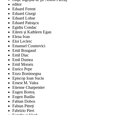
editor
Eduard Ferent
Eduard Giurgi
Eduard Lohse
Eduard Patraşcu
Egidiu Condac
Eileen și Kathleen Egan
Elena Ivan
Eloi Leclerc
Emanuel Cosmovici
Emil Bougaud
Emil Diac
Emil Dumea
Emil Moraru
Enrico Pepe
Enzo Boninsegna
Episcop Ioan Suciu
Ernest M. Valea
Etienne Charpentier
Eugen Bortoș
Eugen Budău
Fabian Dobos
Fabian Pitreți
Fabrizio Pieri