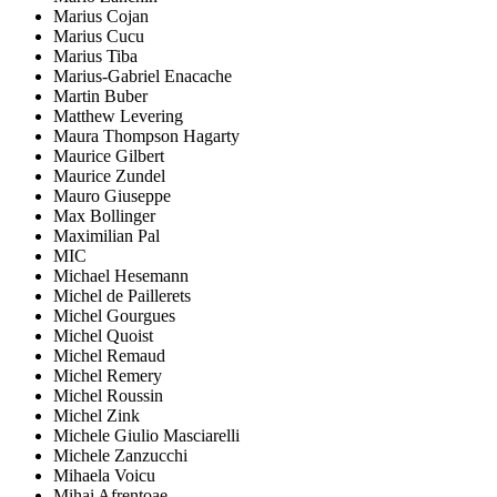
Marius Cojan
Marius Cucu
Marius Tiba
Marius-Gabriel Enacache
Martin Buber
Matthew Levering
Maura Thompson Hagarty
Maurice Gilbert
Maurice Zundel
Mauro Giuseppe
Max Bollinger
Maximilian Pal
MIC
Michael Hesemann
Michel de Paillerets
Michel Gourgues
Michel Quoist
Michel Remaud
Michel Remery
Michel Roussin
Michel Zink
Michele Giulio Masciarelli
Michele Zanzucchi
Mihaela Voicu
Mihai Afrențoae