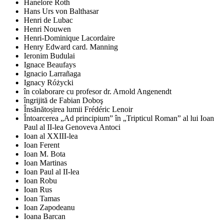
Hanelore Roth
Hans Urs von Balthasar
Henri de Lubac
Henri Nouwen
Henri-Dominique Lacordaire
Henry Edward card. Manning
Ieronim Budulai
Ignace Beaufays
Ignacio Larrañaga
Ignacy Różycki
în colaborare cu profesor dr. Arnold Angenendt
îngrijită de Fabian Doboş
Însănătoșirea lumii Frédéric Lenoir
Întoarcerea „Ad principium” în „Tripticul Roman” al lui Ioan
Paul al II-lea Genoveva Antoci
Ioan al XXIII-lea
Ioan Ferent
Ioan M. Bota
Ioan Martinas
Ioan Paul al II-lea
Ioan Robu
Ioan Rus
Ioan Tamas
Ioan Zapodeanu
Ioana Barcan