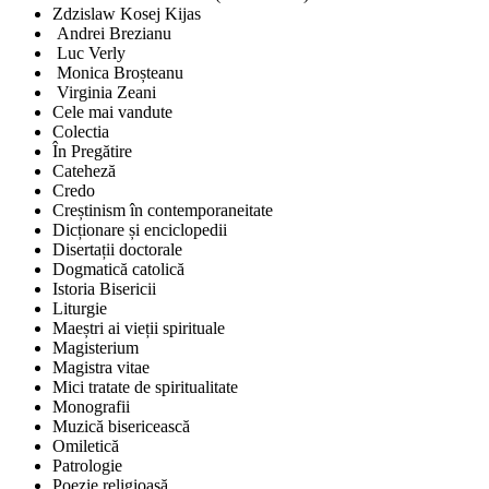
Zdzislaw Kosej Kijas
Andrei Brezianu
Luc Verly
Monica Broșteanu
Virginia Zeani
Cele mai vandute
Colectia
În Pregătire
Cateheză
Credo
Creștinism în contemporaneitate
Dicționare și enciclopedii
Disertații doctorale
Dogmatică catolică
Istoria Bisericii
Liturgie
Maeștri ai vieții spirituale
Magisterium
Magistra vitae
Mici tratate de spiritualitate
Monografii
Muzică bisericească
Omiletică
Patrologie
Poezie religioasă