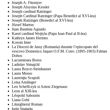
Joseph A. Fitzmyer
Joseph Aloysius Kessler
Joseph cardinal Ratzinger
Joseph Cardinal Ratzinger (Papa Benedict al XVI-lea)
Joseph Ratzinger (Benedict al XVI-lea)
József Marton
Juan Bautista Aguado
Karol cardinal Wojtyla (Papa Ioan Paul al II-lea)
Kathryn James Hermes
Korom Imre
La Diocesi de Jassy (Romania) durante l’episcopato del
vescovo Domenico Jaquet O.F.M. Conv. (1895-1903) Fabian
Dobos
Lacramioara Boros
Ladislav Simajchl
Laura Boyce-Steinhauser
Laura Mosso
Laurenţiu Scupoli
Leisa Anslinger
Leo Scheffczyk si Anton Ziegenaus
Leon al XIII-lea
Léopold Sabourin
Liana Gehl
Liturghierul Roman
lorin Spatariu