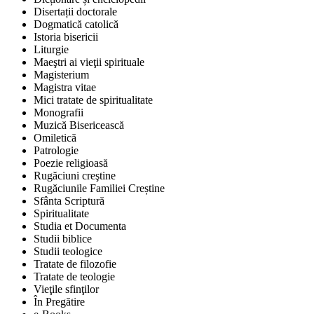
Disertații doctorale
Dogmatică catolică
Istoria bisericii
Liturgie
Maeştri ai vieţii spirituale
Magisterium
Magistra vitae
Mici tratate de spiritualitate
Monografii
Muzică Bisericească
Omiletică
Patrologie
Poezie religioasă
Rugăciuni creştine
Rugăciunile Familiei Creștine
Sfânta Scriptură
Spiritualitate
Studia et Documenta
Studii biblice
Studii teologice
Tratate de filozofie
Tratate de teologie
Vieţile sfinţilor
În Pregătire