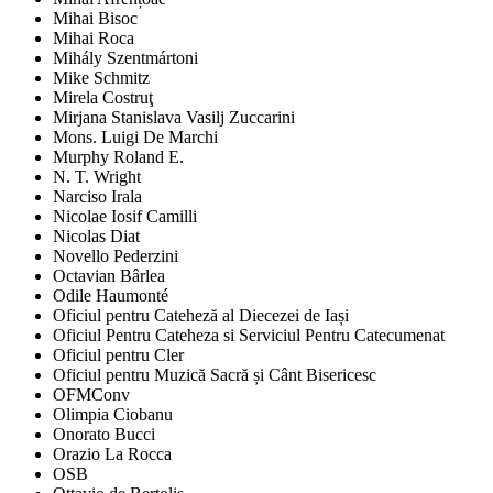
Mihai Bisoc
Mihai Roca
Mihály Szentmártoni
Mike Schmitz
Mirela Costruţ
Mirjana Stanislava Vasilj Zuccarini
Mons. Luigi De Marchi
Murphy Roland E.
N. T. Wright
Narciso Irala
Nicolae Iosif Camilli
Nicolas Diat
Novello Pederzini
Octavian Bârlea
Odile Haumonté
Oficiul pentru Cateheză al Diecezei de Iași
Oficiul Pentru Cateheza si Serviciul Pentru Catecumenat
Oficiul pentru Cler
Oficiul pentru Muzică Sacră și Cânt Bisericesc
OFMConv
Olimpia Ciobanu
Onorato Bucci
Orazio La Rocca
OSB