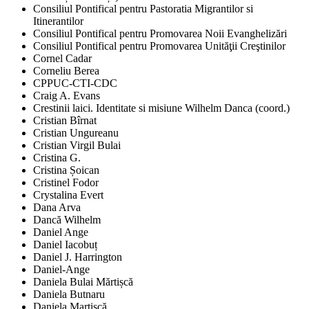
Consiliul Pontifical pentru Pastoratia Migrantilor si
Itinerantilor
Consiliul Pontifical pentru Promovarea Noii Evanghelizări
Consiliul Pontifical pentru Promovarea Unităţii Creştinilor
Cornel Cadar
Corneliu Berea
CPPUC-CTI-CDC
Craig A. Evans
Crestinii laici. Identitate si misiune Wilhelm Danca (coord.)
Cristian Bîrnat
Cristian Ungureanu
Cristian Virgil Bulai
Cristina G.
Cristina Șoican
Cristinel Fodor
Crystalina Evert
Dana Arva
Dancă Wilhelm
Daniel Ange
Daniel Iacobuț
Daniel J. Harrington
Daniel-Ange
Daniela Bulai Mărtișcă
Daniela Butnaru
Daniela Martișcă