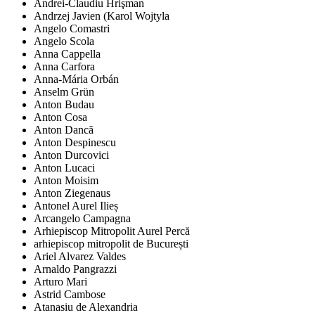
Andrei-Claudiu Hrişman
Andrzej Javien (Karol Wojtyla
Angelo Comastri
Angelo Scola
Anna Cappella
Anna Carfora
Anna-Mária Orbán
Anselm Grün
Anton Budau
Anton Cosa
Anton Dancă
Anton Despinescu
Anton Durcovici
Anton Lucaci
Anton Moisim
Anton Ziegenaus
Antonel Aurel Ilieș
Arcangelo Campagna
Arhiepiscop Mitropolit Aurel Percă
arhiepiscop mitropolit de București
Ariel Alvarez Valdes
Arnaldo Pangrazzi
Arturo Mari
Astrid Cambose
Atanasiu de Alexandria