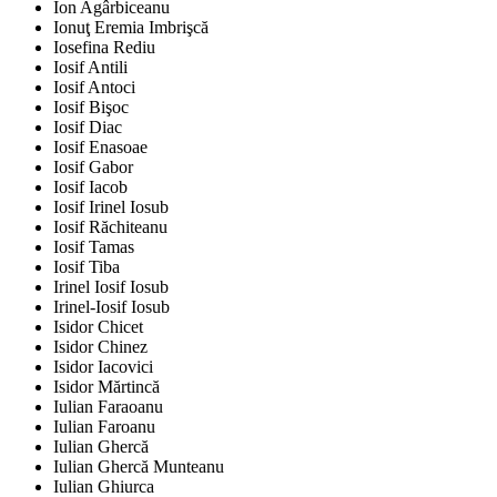
Ion Agârbiceanu
Ionuţ Eremia Imbrişcă
Iosefina Rediu
Iosif Antili
Iosif Antoci
Iosif Bişoc
Iosif Diac
Iosif Enasoae
Iosif Gabor
Iosif Iacob
Iosif Irinel Iosub
Iosif Răchiteanu
Iosif Tamas
Iosif Tiba
Irinel Iosif Iosub
Irinel-Iosif Iosub
Isidor Chicet
Isidor Chinez
Isidor Iacovici
Isidor Mărtincă
Iulian Faraoanu
Iulian Faroanu
Iulian Ghercă
Iulian Ghercă Munteanu
Iulian Ghiurca