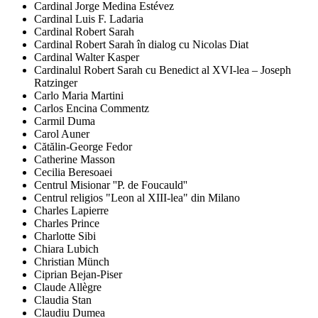
Cardinal Jorge Medina Estévez
Cardinal Luis F. Ladaria
Cardinal Robert Sarah
Cardinal Robert Sarah în dialog cu Nicolas Diat
Cardinal Walter Kasper
Cardinalul Robert Sarah cu Benedict al XVI-lea – Joseph
Ratzinger
Carlo Maria Martini
Carlos Encina Commentz
Carmil Duma
Carol Auner
Cătălin-George Fedor
Catherine Masson
Cecilia Beresoaei
Centrul Misionar ''P. de Foucauld''
Centrul religios "Leon al XIII-lea" din Milano
Charles Lapierre
Charles Prince
Charlotte Sibi
Chiara Lubich
Christian Münch
Ciprian Bejan-Piser
Claude Allègre
Claudia Stan
Claudiu Dumea