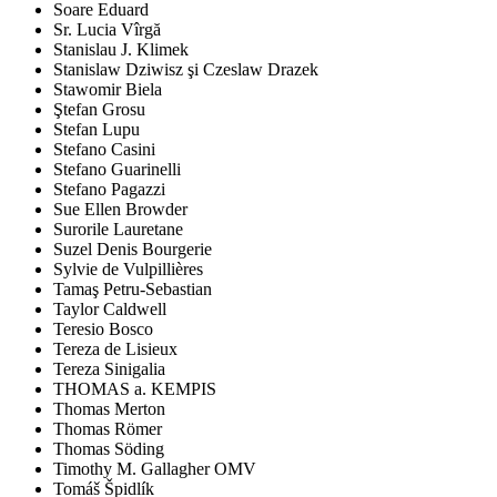
Soare Eduard
Sr. Lucia Vîrgă
Stanislau J. Klimek
Stanislaw Dziwisz şi Czeslaw Drazek
Stawomir Biela
Ştefan Grosu
Stefan Lupu
Stefano Casini
Stefano Guarinelli
Stefano Pagazzi
Sue Ellen Browder
Surorile Lauretane
Suzel Denis Bourgerie
Sylvie de Vulpillières
Tamaş Petru-Sebastian
Taylor Caldwell
Teresio Bosco
Tereza de Lisieux
Tereza Sinigalia
THOMAS a. KEMPIS
Thomas Merton
Thomas Römer
Thomas Söding
Timothy M. Gallagher OMV
Tomáš Špidlík