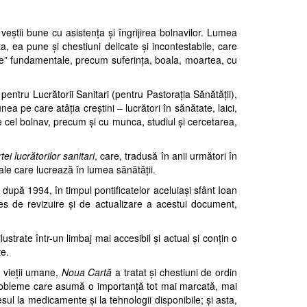
veştii bune cu asistenţa şi îngrijirea bolnavilor.
Lumea
a, ea pune şi chestiuni de
licate şi incontestabile, care
ane” fundamentale, precum suferinţa, boala, moartea, cu
 pentru Lucrătorii Sanitari (pentru Pastoraţia Sănătăţii),
iunea
pe care atâţia creştini – lucrători în sănătate, laici,
 cel bolnav, precum şi cu munca, studiul şi cercetarea,
tei lucrătorilor sanitari
,
care, tradusă în anii următori în
nale
care lucrează în lumea sănătăţii.
e după 1994, în timpul pontificatelor aceluiaşi sfânt Ioan
es de revizuire şi de ac
tualizare a acestui document,
ilustrate într-un limbaj mai ac
cesibil şi actual şi conţin o
te.
a vieţii umane,
Noua Cartă
a tratat şi chestiuni de ordin
 probleme care asumă
o importanţă tot mai marcată, mai
esul la medicamente şi la tehnologii disponibile; şi
asta,