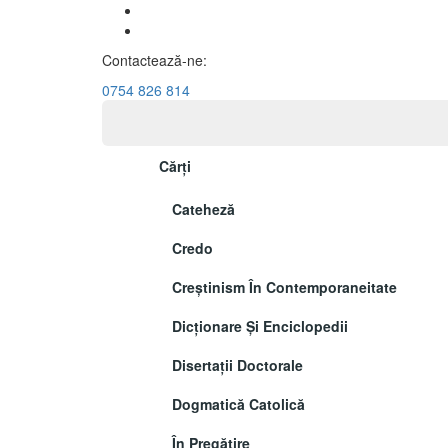
Contactează-ne:
0754 826 814
Cărți
Cateheză
Credo
Creștinism În Contemporaneitate
Dicționare Și Enciclopedii
Disertații Doctorale
Dogmatică Catolică
În Pregătire