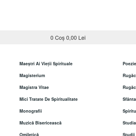
0
Coș
0,00 Lei
Maeştri Ai Vieţii Spirituale
Poezie
Magisterium
Rugăci
Magistra Vitae
Rugăci
Mici Tratate De Spiritualitate
Sfânta
Monografii
Spiritu
Muzică Bisericească
Studi
Omiletică
Studii