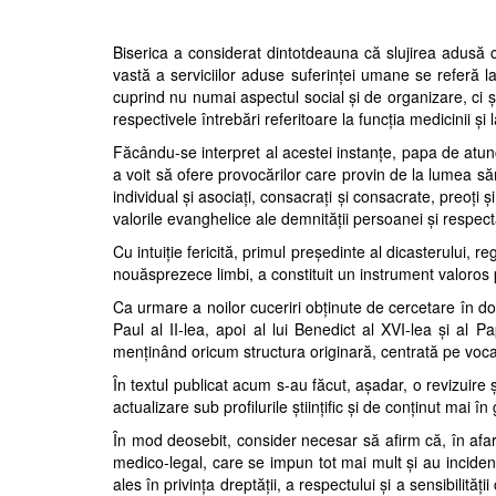
Biserica a considerat dintotdeauna că slujirea adusă c
vastă a serviciilor aduse suferinţei umane se referă l
cuprind nu numai aspectul social şi de organizare, ci 
respectivele întrebări referitoare la funcţia medicinii şi
Făcându-se interpret al acestei instanţe, papa de atunci,
a voit să ofere provocă
rilor care provin de la lumea să
in
di
vidual şi asociaţi, consacraţi şi consacrate, preoţi şi
valorile evanghelice ale demnităţii persoanei şi respectăr
Cu intuiţie fericită, primul preşedinte al dicasterului, r
nouăsprezece limbi, a con
stituit un instrument valoros
Ca urmare a noilor cuceriri obţinute de cercetare în
do
Paul al II-lea, apoi al lui Be
nedict al XVI-lea şi al P
menţinând oricum structura originară, centrată pe vocaţia l
În textul publicat acum s-au făcut, aşadar, o revizuire
actualizare sub profilurile ştiinţific şi de conţinut mai 
În mod deosebit, consider necesar să afirm că, în afar
medico-legal, care se
impun
tot mai mult
şi au inciden
ales în privinţa dreptăţii, a respectului şi a sensibilităţi