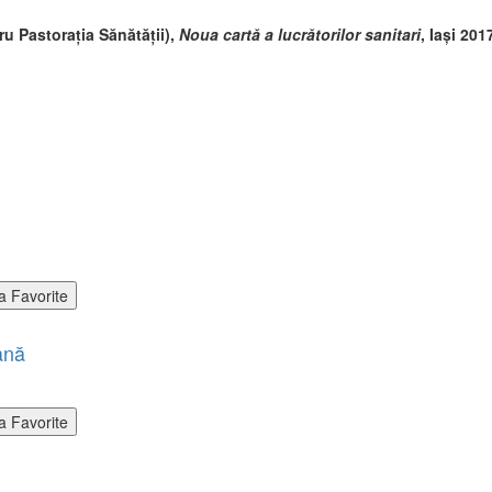
ru Pastorația Sănătății),
Noua cartă a lucrătorilor sanitari
, Iași 201
a Favorite
ană
a Favorite