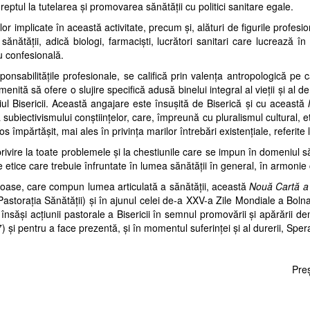
eptul la tutelarea şi promovarea sănătăţii cu politici sanitare egale.
or implicate în această activitate, precum şi, alături
de figurile profesi
nătăţii, adică biologi, farmacişti, lucrători sanitari care lucrează în te
au confesiona
lă.
 responsabilităţile profesionale, se califică prin valenţa antropologică p
nită să ofere o slujire specifică adusă binelui integral al vieţii şi al de
iul Bisericii. Această angajare este însuşită de Biserică şi cu această
 a subiectivismului conştiinţelor, care, împreună cu pluralismul cultural, e
s împărtăşit, mai ales în privinţa marilor întrebări existenţiale, referite la 
privire la toate problemele şi la chestiunile care se impun
în domeniul săn
etice care trebuie înfruntate în lu
mea sănătăţii în general, în armonie cu
ligioase, care compun lumea articulată a sănătăţii,
această
Nouă Cartă a 
u Pastoraţia Sănătăţii) şi în ajunul celei de-a XXV-a Zile Mondiale a Bol
 însăşi acţiunii pastorale a Bisericii în semnul promovării şi apărării d
) şi pentru a face prezentă, şi în mome
ntul suferinţei şi al durerii, Sper
Preş