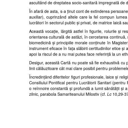
ascultând de dreptatea socio-sanitară impregnată
de dr
În afară de asta, s-a ţinut cont de extinderea per
soanel
auxiliar), cuprinzând altele care la fel compun lumea să
lucrători în sec
torul public şi privat, de matrice laică s
Această vocaţie, lărgită astfel în figurile, rolurile şi
orientarea culturală de astăzi, în cercetarea continuă, me
biomedicină şi principiile morale conţinute în Magister
instrument eficace în faţa slăbirii certitudinilor etice şi
apoi la riscul de a nu mai pu
tea face referinţă la un etho
Desigur, această Cartă nu poate să fie exhaustivă cu
linii călăuzitoare cât mai clare posibil
pentru problemele 
Încredinţând diferitelor figuri profesionale, laice şi re
Consiliului Pontifical pentru Lucrătorii Sanitari (pentr
o reînnoire constantă şi profundă a lumii sănătăţii şi a
zilnic, parabola Samariteanului Milostiv
(cf.
Lc
10,29-37