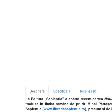
Descriere
Specificații
Recenzii (0)
La Editura „Sapientia” a apărut recent cartea
Noua
tradusă în limba română de pr. dr. Mihai Pătrașcu
Sapientia (
www.librariasapientia.ro
), precum şi de l