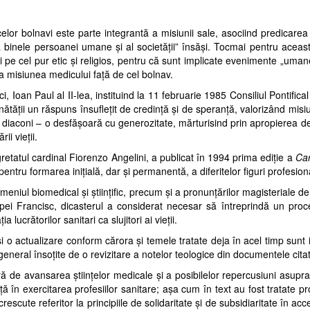
elor bol
navi este parte integrantă a misiunii sale, asociind pre
dicarea 
a binele persoanei umane şi al societăţii”
însăşi. Tocmai pentru aceast
şi pe cel pur etic şi religios, pentru că sunt implicate evenimente „um
 la misiunea medicului faţă de cel bolnav.
 Ioan Paul al II-lea, instituind la 11 februarie 1985 Consiliul Pontifical
nătăţii un răspuns în
sufleţit de credinţă şi de speranţă, valorizând mis
 di
aconi – o desfăşoară cu generozitate, mărturisind prin apropierea de
ii vieţii.
egretatul cardinal Fiorenzo Angelini, a publicat
în 1994 prima ediţie a
Car
 pentru formarea iniţia
lă,
dar şi permanentă, a diferitelor figuri profesio
meniul biomedical şi ştiinţific, precum şi a pronun
ţă
rilor magisteriale d
apei Francisc, dicasterul a considerat
necesar să întreprindă un proc
ucrătorilor sanitari ca slujitori ai vieţii.
 şi o actualizare conform cărora şi temele tratate
deja în acel timp sunt 
în general însoţite de o revizitare a notelor teologice din documentele cita
ă de avansarea ştiinţelor medicale şi a posibilelor repercusiuni asupr
ţă în exercitarea profesiilor sani
ta
re; aşa cum în text au fost tratate
i crescute referitor
la principiile de solidaritate şi de subsidiaritate în ac
c