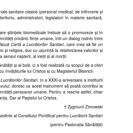
onale sanitare clasice (personal me
dical, de infirmerie şi
ritoriu, administratori, legislatori în materie sanitară,
e care ştiinţele biomedicale trebuie să o promoveze şi în
mnităţii oricărei fiinţe umane, într-un dialog rodnic între
Nouă Cartă a Lucrătorilor Sanitari
, care vrea să fie un
tic şi religios, duc cu uşurinţă la
relativizarea valorilor şi
sensul naşterii, al vieţii şi al morţii.
ătăţii şi al bolii, ci a fost realizată cu scopul de a oferi
 învăţăturile lui Cristos şi cu Magisteriul Bisericii.
Lucrătorilor Sanitari
, în a XXXI-a
aniversare a instituirii
navului, doresc ca acest instrument să poată contribui la
emnităţii persoanei umane. Pentru a rescrie astfel, chiar
anţa, Dar al Paştelui lui Cristos.
† Zygmunt Zimowski
edinte al Consiliului Pontifical pentru Lucrătorii Sanitari
(pentru Pastoraţia Sănătăţii)