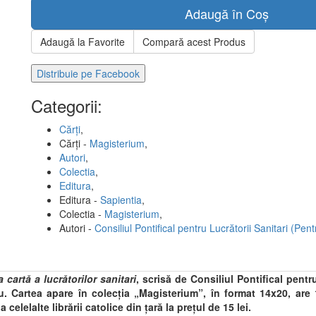
Adaugă în Coș
Adaugă la Favorite
Compară acest Produs
Distribuie pe Facebook
Categorii:
Cărți
,
Cărți -
Magisterium
,
Autori
,
Colectia
,
Editura
,
Editura -
Sapientia
,
Colectia -
Magisterium
,
Autori -
Consiliul Pontifical pentru Lucrătorii Sanitari (Pen
 cartă a lucrătorilor sanitari
, scrisă de Consiliul Pontifical pentru
. Cartea apare în colecţia „Magisterium”, în format 14x20, are 
a celelalte librării catolice din ţară la prețul de 15 lei.