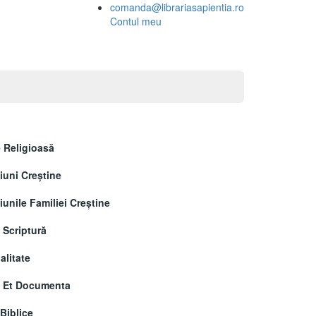
comanda@librariasapientia.ro
Contul meu
 Religioasă
uni Creştine
unile Familiei Creștine
 Scriptură
alitate
a Et Documenta
 Biblice