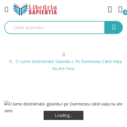
0
O Lume Destrămată: Găsindu-L Pe Dumnezeu Când Viața
Nu Are Sens
Loading...
Loading...
Loading...