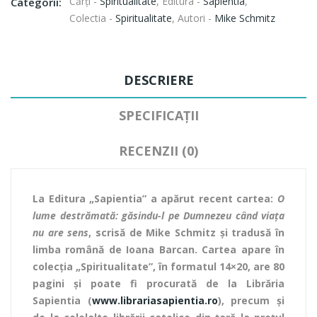
Cărți -
Spiritualitate
,
Editura -
Sapientia
,
Categorii:
Colectia -
Spiritualitate
,
Autori -
Mike Schmitz
DESCRIERE
SPECIFICAȚII
RECENZII (0)
La Editura „Sapientia” a apărut recent
cartea:
O
lume destrămată: găsindu-l pe Dumnezeu când viața
nu are sens
, scrisă de
Mike Schmitz și tradusă în
limba română de Ioana Barcan. Cartea apare în
colecția „Spiritualitate”, în formatul 14×20, are 80
pagini şi poate fi procurată de la Librăria
Sapientia (
www.librariasapientia.ro
), precum şi