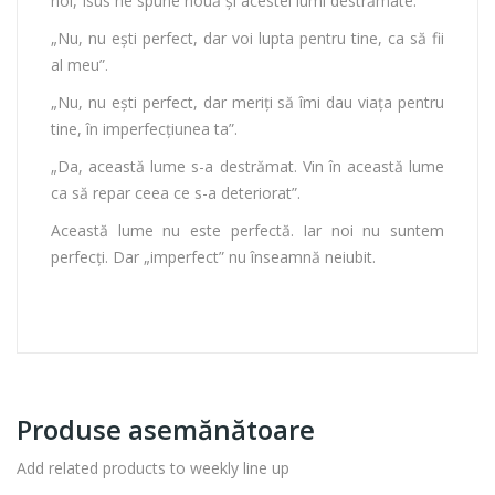
noi, Isus ne spune nouă şi acestei lumi destrămate:
„Nu, nu eşti perfect, dar voi lupta pentru tine, ca să fii
al meu”.
„Nu, nu eşti perfect, dar meriţi să îmi dau viaţa pentru
tine, în imperfecţiunea ta”.
„Da, această lume s-a destrămat. Vin în această lume
ca să repar ceea ce s-a deteriorat”.
Această lume nu este perfectă. Iar noi nu suntem
perfecţi. Dar „imperfect” nu înseamnă neiubit.
Produse asemănătoare
Add related products to weekly line up