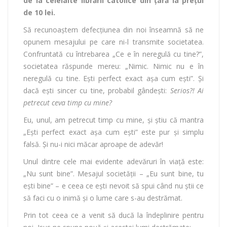
de la celelalte librării catolice din țară la prețul
de 10 lei.
Să recunoaștem defecțiunea din noi înseamnă să ne
opunem mesajului pe care ni-l transmite societatea.
Confruntată cu întrebarea „Ce e în neregulă cu tine?”,
societatea răspunde mereu: „Nimic. Nimic nu e în
neregulă cu tine. Ești perfect exact așa cum ești”. Și
dacă eşti sincer cu tine, probabil gândeşti:
Serios?! Ai
petrecut ceva timp cu mine?
Eu, unul, am petrecut timp cu mine, şi ştiu că mantra
„Eşti perfect exact aşa cum eşti” este pur şi simplu
falsă. Şi nu-i nici măcar aproape de adevăr!
Unul dintre cele mai evidente adevăruri în viaţă este:
„Nu sunt bine”. Mesajul societăţii – „Eu sunt bine, tu
eşti bine” – e ceea ce eşti nevoit să spui când nu ştii ce
să faci cu o inimă şi o lume care s-au destrămat.
Prin tot ceea ce a venit să ducă la îndeplinire pentru