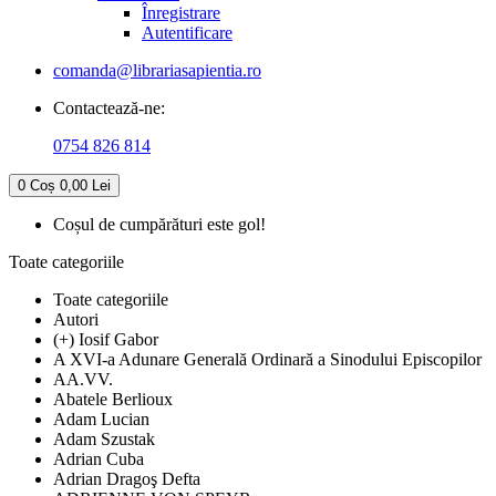
Înregistrare
Autentificare
comanda@librariasapientia.ro
Contactează-ne:
0754 826 814
0
Coș
0,00 Lei
Coșul de cumpărături este gol!
Toate categoriile
Toate categoriile
Autori
(+) Iosif Gabor
A XVI-a Adunare Generală Ordinară a Sinodului Episcopilor
AA.VV.
Abatele Berlioux
Adam Lucian
Adam Szustak
Adrian Cuba
Adrian Dragoş Defta