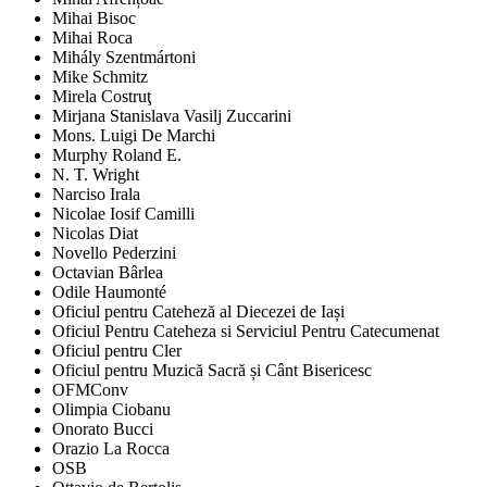
Mihai Bisoc
Mihai Roca
Mihály Szentmártoni
Mike Schmitz
Mirela Costruţ
Mirjana Stanislava Vasilj Zuccarini
Mons. Luigi De Marchi
Murphy Roland E.
N. T. Wright
Narciso Irala
Nicolae Iosif Camilli
Nicolas Diat
Novello Pederzini
Octavian Bârlea
Odile Haumonté
Oficiul pentru Cateheză al Diecezei de Iași
Oficiul Pentru Cateheza si Serviciul Pentru Catecumenat
Oficiul pentru Cler
Oficiul pentru Muzică Sacră și Cânt Bisericesc
OFMConv
Olimpia Ciobanu
Onorato Bucci
Orazio La Rocca
OSB