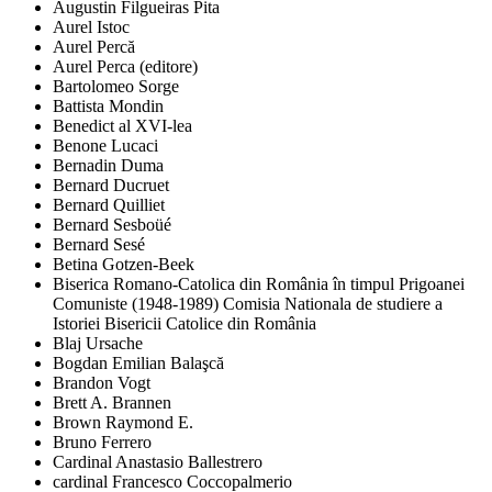
Augustin Filgueiras Pita
Aurel Istoc
Aurel Percă
Aurel Perca (editore)
Bartolomeo Sorge
Battista Mondin
Benedict al XVI-lea
Benone Lucaci
Bernadin Duma
Bernard Ducruet
Bernard Quilliet
Bernard Sesboüé
Bernard Sesé
Betina Gotzen-Beek
Biserica Romano-Catolica din România în timpul Prigoanei
Comuniste (1948-1989) Comisia Nationala de studiere a
Istoriei Bisericii Catolice din România
Blaj Ursache
Bogdan Emilian Balaşcă
Brandon Vogt
Brett A. Brannen
Brown Raymond E.
Bruno Ferrero
Cardinal Anastasio Ballestrero
cardinal Francesco Coccopalmerio