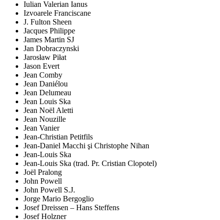
Iulian Valerian Ianus
Izvoarele Franciscane
J. Fulton Sheen
Jacques Philippe
James Martin SJ
Jan Dobraczynski
Jarosław Piłat
Jason Evert
Jean Comby
Jean Daniélou
Jean Delumeau
Jean Louis Ska
Jean Noël Aletti
Jean Nouzille
Jean Vanier
Jean-Christian Petitfils
Jean-Daniel Macchi şi Christophe Nihan
Jean-Louis Ska
Jean-Louis Ska (trad. Pr. Cristian Clopotel)
Joël Pralong
John Powell
John Powell S.J.
Jorge Mario Bergoglio
Josef Dreissen – Hans Steffens
Josef Holzner