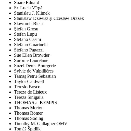
Soare Eduard
Sr. Lucia Vîrgă
Stanislau J. Klimek
Stanislaw Dziwisz şi Czeslaw Drazek
Stawomir Biela
Ştefan Grosu
Stefan Lupu
Stefano Casini
Stefano Guarinelli
Stefano Pagazzi
Sue Ellen Browder
Surorile Lauretane
Suzel Denis Bourgerie
Sylvie de Vulpillières
Tamaş Petru-Sebastian
Taylor Caldwell
Teresio Bosco
Tereza de Lisieux
Tereza Sinigalia
THOMAS a. KEMPIS
Thomas Merton
Thomas Römer
Thomas Söding
Timothy M. Gallagher OMV
Tomáš Špidlík