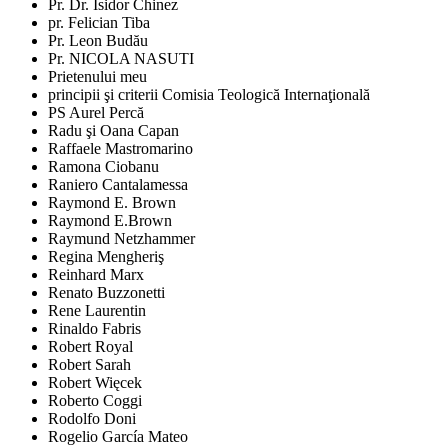
Pr. Dr. Isidor Chinez
pr. Felician Tiba
Pr. Leon Budău
Pr. NICOLA NASUTI
Prietenului meu
principii şi criterii Comisia Teologică Internaţională
PS Aurel Percă
Radu şi Oana Capan
Raffaele Mastromarino
Ramona Ciobanu
Raniero Cantalamessa
Raymond E. Brown
Raymond E.Brown
Raymund Netzhammer
Regina Mengheriş
Reinhard Marx
Renato Buzzonetti
Rene Laurentin
Rinaldo Fabris
Robert Royal
Robert Sarah
Robert Więcek
Roberto Coggi
Rodolfo Doni
Rogelio García Mateo