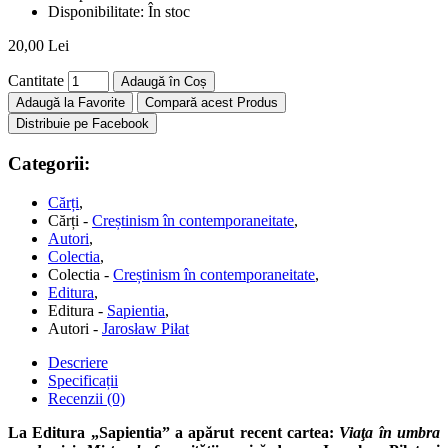
Disponibilitate:
În stoc
20,00 Lei
Cantitate
Adaugă în Coș
Adaugă la Favorite
Compară acest Produs
Distribuie pe Facebook
Categorii:
Cărți
,
Cărți -
Creștinism în contemporaneitate
,
Autori
,
Colectia
,
Colectia -
Creștinism în contemporaneitate
,
Editura
,
Editura -
Sapientia
,
Autori -
Jarosław Piłat
Descriere
Specificații
Recenzii (0)
La Editura „Sapientia” a apărut recent
cartea:
Viaţa în umbra