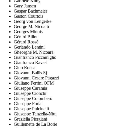
Gabriele Kuby
Gary Jansen
Gaspar Bachmeier
Gaston Courtois
Georg von Lengerke
George M. Nicoară
Georges Minois
Gérard Billon
Gérard Rossé
Gerlando Lentini
Gheorghe M. Nicoară
Gianfranco Pizzamiglio
Gianfranco Ravasi
Gino Rocca
Giovanni Ballis Sj
Giovanni Cesare Pagazzi
Giuliano Ferrini OFM
Giuseppe Caramia
Giuseppe Cionchi
Giuseppe Colombero
Giuseppe Forlai
Giuseppe Pulcinelli
Giuseppe Tanzella-Nitti
Graziella Piergiani
Guillemette de La Borie