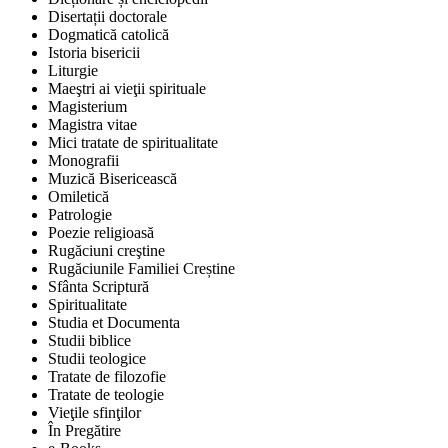
Disertații doctorale
Dogmatică catolică
Istoria bisericii
Liturgie
Maeştri ai vieţii spirituale
Magisterium
Magistra vitae
Mici tratate de spiritualitate
Monografii
Muzică Bisericească
Omiletică
Patrologie
Poezie religioasă
Rugăciuni creştine
Rugăciunile Familiei Creștine
Sfânta Scriptură
Spiritualitate
Studia et Documenta
Studii biblice
Studii teologice
Tratate de filozofie
Tratate de teologie
Vieţile sfinţilor
În Pregătire