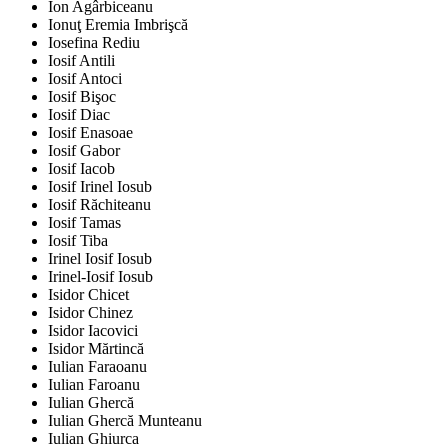
Ion Agârbiceanu
Ionuţ Eremia Imbrişcă
Iosefina Rediu
Iosif Antili
Iosif Antoci
Iosif Bişoc
Iosif Diac
Iosif Enasoae
Iosif Gabor
Iosif Iacob
Iosif Irinel Iosub
Iosif Răchiteanu
Iosif Tamas
Iosif Tiba
Irinel Iosif Iosub
Irinel-Iosif Iosub
Isidor Chicet
Isidor Chinez
Isidor Iacovici
Isidor Mărtincă
Iulian Faraoanu
Iulian Faroanu
Iulian Ghercă
Iulian Ghercă Munteanu
Iulian Ghiurca