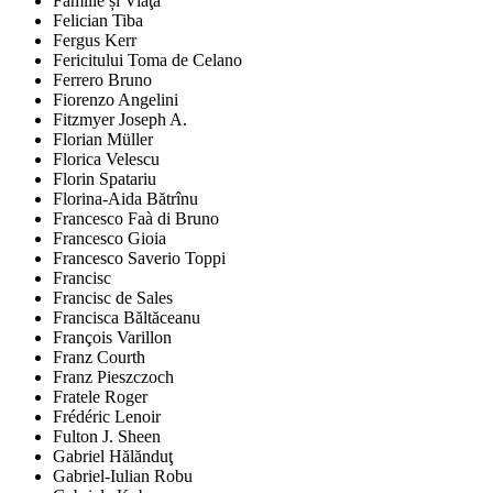
Familie și Viaţă
Felician Tiba
Fergus Kerr
Fericitului Toma de Celano
Ferrero Bruno
Fiorenzo Angelini
Fitzmyer Joseph A.
Florian Müller
Florica Velescu
Florin Spatariu
Florina-Aida Bătrînu
Francesco Faà di Bruno
Francesco Gioia
Francesco Saverio Toppi
Francisc
Francisc de Sales
Francisca Băltăceanu
François Varillon
Franz Courth
Franz Pieszczoch
Fratele Roger
Frédéric Lenoir
Fulton J. Sheen
Gabriel Hălănduţ
Gabriel-Iulian Robu