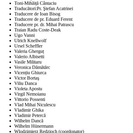
Toni-Mihăiță Cântaciu
Traducători:Pr. Ştefan Acatrinei
Traducere de Ioan Bisog
Traducere de pr. Eduard Ferent
Traducere pr. dr. Mihai Patrascu
Traian Radu Coste-Deak
Ugo Vanni
Ulrich Knellwolf
Ursel Scheffler
Valeria Gherguț
Valerio Albisetti
Vasile Militaru
Veronica Dămătărc
Vicențiu Ghiurca
Victor Bortaş
Viliu Danca
Violeta Apostu
Virgil Nemoianu
Vittorio Possenti
Vlad Mihai Niculescu
Vladimir Ghika
Vladimir Petercă
Wilhelm Dancă
Wilhelm Hünermann
Wlodzimierz Redzioch (coordonator)