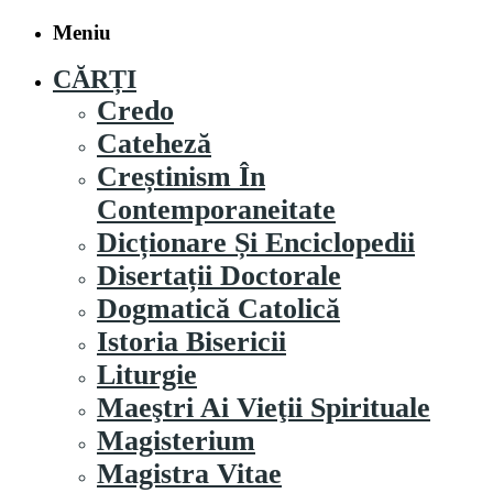
Meniu
CĂRȚI
Credo
Cateheză
Creștinism În
Contemporaneitate
Dicționare Și Enciclopedii
Disertații Doctorale
Dogmatică Catolică
Istoria Bisericii
Liturgie
Maeştri Ai Vieţii Spirituale
Magisterium
Magistra Vitae