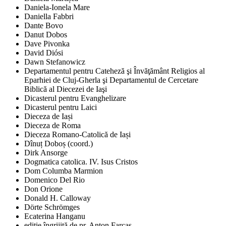
Daniela-Ionela Mare
Daniella Fabbri
Dante Bovo
Danut Dobos
Dave Pivonka
David Diósi
Dawn Stefanowicz
Departamentul pentru Cateheză şi Învăţământ Religios al
Eparhiei de Cluj-Gherla şi Departamentul de Cercetare
Biblică al Diecezei de Iaşi
Dicasterul pentru Evanghelizare
Dicasterul pentru Laici
Dieceza de Iași
Dieceza de Roma
Dieceza Romano-Catolică de Iași
Dînuț Doboș (coord.)
Dirk Ansorge
Dogmatica catolica. IV. Isus Cristos
Dom Columba Marmion
Domenico Del Rio
Don Orione
Donald H. Calloway
Dörte Schrömges
Ecaterina Hanganu
ediţie îngrijită de pr. Anton Farcaş