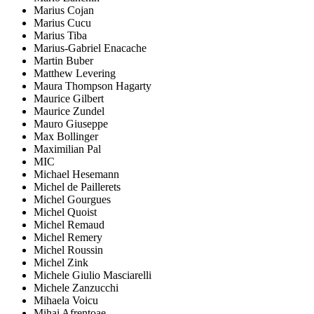
Marius Cojan
Marius Cucu
Marius Tiba
Marius-Gabriel Enacache
Martin Buber
Matthew Levering
Maura Thompson Hagarty
Maurice Gilbert
Maurice Zundel
Mauro Giuseppe
Max Bollinger
Maximilian Pal
MIC
Michael Hesemann
Michel de Paillerets
Michel Gourgues
Michel Quoist
Michel Remaud
Michel Remery
Michel Roussin
Michel Zink
Michele Giulio Masciarelli
Michele Zanzucchi
Mihaela Voicu
Mihai Afrențoae