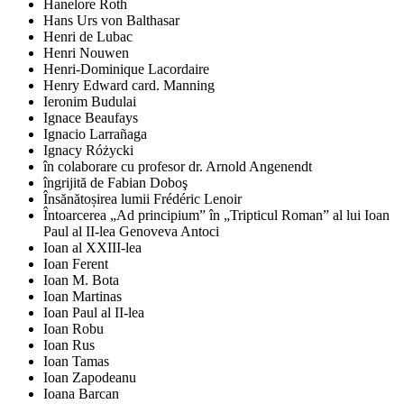
Hanelore Roth
Hans Urs von Balthasar
Henri de Lubac
Henri Nouwen
Henri-Dominique Lacordaire
Henry Edward card. Manning
Ieronim Budulai
Ignace Beaufays
Ignacio Larrañaga
Ignacy Różycki
în colaborare cu profesor dr. Arnold Angenendt
îngrijită de Fabian Doboş
Însănătoșirea lumii Frédéric Lenoir
Întoarcerea „Ad principium” în „Tripticul Roman” al lui Ioan
Paul al II-lea Genoveva Antoci
Ioan al XXIII-lea
Ioan Ferent
Ioan M. Bota
Ioan Martinas
Ioan Paul al II-lea
Ioan Robu
Ioan Rus
Ioan Tamas
Ioan Zapodeanu
Ioana Barcan