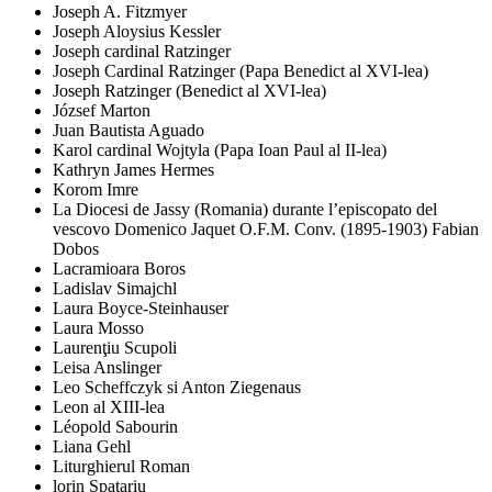
Joseph A. Fitzmyer
Joseph Aloysius Kessler
Joseph cardinal Ratzinger
Joseph Cardinal Ratzinger (Papa Benedict al XVI-lea)
Joseph Ratzinger (Benedict al XVI-lea)
József Marton
Juan Bautista Aguado
Karol cardinal Wojtyla (Papa Ioan Paul al II-lea)
Kathryn James Hermes
Korom Imre
La Diocesi de Jassy (Romania) durante l’episcopato del
vescovo Domenico Jaquet O.F.M. Conv. (1895-1903) Fabian
Dobos
Lacramioara Boros
Ladislav Simajchl
Laura Boyce-Steinhauser
Laura Mosso
Laurenţiu Scupoli
Leisa Anslinger
Leo Scheffczyk si Anton Ziegenaus
Leon al XIII-lea
Léopold Sabourin
Liana Gehl
Liturghierul Roman
lorin Spatariu