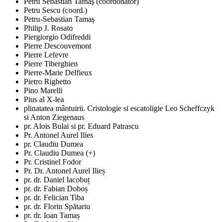
Petru Sebastian Tamaş (coordonator)
Petru Sescu (coord.)
Petru-Sebastian Tamaș
Philip J. Rosato
Piergiorgio Odifreddi
Pierre Descouvemont
Pierre Lefevre
Pierre Tiberghien
Pierre-Marie Delfieux
Pietro Righetto
Pino Marelli
Pius al X-lea
plinatatea mântuirii. Cristologie si escatoligie Leo Scheffczyk
si Anton Ziegenaus
pr. Alois Bulai si pr. Eduard Patrascu
Pr. Antonel Aurel Ilies
pr. Claudiu Dumea
Pr. Claudiu Dumea (+)
Pr. Cristinel Fodor
Pr. Dr. Antonel Aurel Ilieș
pr. dr. Daniel Iacobuț
pr. dr. Fabian Doboș
pr. dr. Felician Tiba
pr. dr. Florin Spătariu
pr. dr. Ioan Tamaș