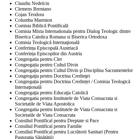
Claudiu Nedelciu
Clemens Brentano
Cojan Teodora
Columba Marmion
Comisia Biblică Pontificală
Comisia Mixta Internationala pentru Dialog Teologic dintre
Biserica Catolica Romana si Biserica Ortodoxa
Comisia Teologică Internaţională
Conferința Episcopală Austriacă
Conferința Episcopilor din Austria
Congregatia pentru Cler
Congregația pentru Cultul Divin
Congregaţia pentru Cultul Divin şi Disciplina Sacramentelor
Congregaţia pentru Doctrina Credinţei
Congregația pentru Doctrina Credinței / Comisia Teologică
Internaţională
Congregaţia pentru Educaţia Catolică
Congregatia pentru Institutele de Viata Consacrata si
Societatile de Viata Apostolica
Congregatia pentru Institutele de Viata Consacrata si
Societatile de Viata Consacrata
Consiliul Pontifical pentru Dreptate si Pace
Consiliul Pontifical pentru Familie
Consiliul Pontifical pentru Lucrătorii Sanitari (Pentru
Pastorația Sănătății)