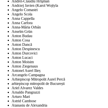
Andrei-Claudiu Hrişman
Andrzej Javien (Karol Wojtyla
Angelo Comastri
Angelo Scola
Anna Cappella
Anna Carfora
Anna-Mária Orbán
Anselm Grün
Anton Budau
Anton Cosa
Anton Dancă
Anton Despinescu
Anton Durcovici
Anton Lucaci
Anton Moisim
Anton Ziegenaus
Antonel Aurel Ilieș
Arcangelo Campagna
Arhiepiscop Mitropolit Aurel Percă
arhiepiscop mitropolit de București
Ariel Alvarez Valdes
Arnaldo Pangrazzi
Arturo Mari
Astrid Cambose
Atanasiu de Alexandria