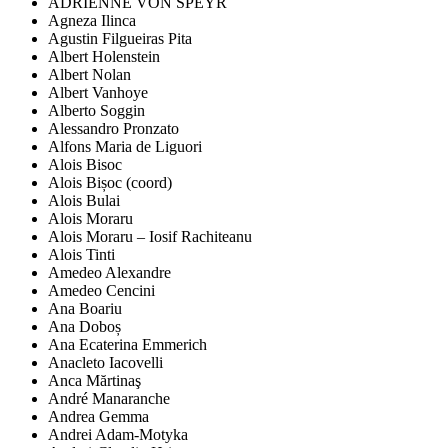
ADRIENNE VON SPEYR
Agneza Ilinca
Agustin Filgueiras Pita
Albert Holenstein
Albert Nolan
Albert Vanhoye
Alberto Soggin
Alessandro Pronzato
Alfons Maria de Liguori
Alois Bisoc
Alois Bișoc (coord)
Alois Bulai
Alois Moraru
Alois Moraru – Iosif Rachiteanu
Alois Tinti
Amedeo Alexandre
Amedeo Cencini
Ana Boariu
Ana Doboș
Ana Ecaterina Emmerich
Anacleto Iacovelli
Anca Mărtinaş
André Manaranche
Andrea Gemma
Andrei Adam-Motyka