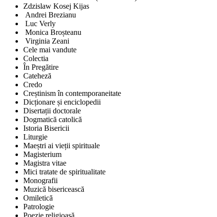
Zdzislaw Kosej Kijas
Andrei Brezianu
Luc Verly
Monica Broșteanu
Virginia Zeani
Cele mai vandute
Colectia
În Pregătire
Cateheză
Credo
Creștinism în contemporaneitate
Dicționare și enciclopedii
Disertații doctorale
Dogmatică catolică
Istoria Bisericii
Liturgie
Maeștri ai vieții spirituale
Magisterium
Magistra vitae
Mici tratate de spiritualitate
Monografii
Muzică bisericească
Omiletică
Patrologie
Poezie religioasă