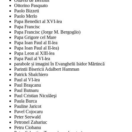
Ottavio de Bertolis
Ottorino Pasquato
Paolo Bizzeti
Paolo Merlo
Papa Benedict al XVI-lea
Papa Francisc
Papa Francisc (Jorge M. Bergoglio)
Papa Grigore cel Mare
Papa Ioan Paul al II-lea
Papa Ioan Paul al II-lea)
Papa Leon al XIII-lea
Papa Paul al VI-lea
parabole și imagini în Evanghelii Isidor Mărtincă
Parintii Bisericii Adalbert Hamman
Patrick Sbalchiero
Paul al VI-lea
Paul Braşcanu
Paul Butnaru
Paul Cristian Niculăeşi
Paula Burca
Pauline Jaricot
Pavel Cojocaru
Peter Seewald
Petronel Zahariuc
Petru Ciobanu