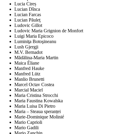
Lucia Cireș
Lucian Dînca
Lucian Farcas
Lucian Păuleţ
Ludovic Gillot
Ludovic Maria Grignion de Monfort
Luigi Maria Epicoco
Luminiţa Botoşineanu
Lush Gjergji
M.V. Bernadot
Mădălina-Maria Martin
Maica Éliane
Manfred Hauke
Manfred Lütz
Manlio Brunetti
Marcel Octav Costea
Marcial Maciel
Maria Cristina Strocchi
Maria Faustina Kowalska
Maria Luisa Di Pietro
Maria – Steaua speranței
Marie-Dominique Molinié
Mario Caprioli
Mario Gadili
Mario Zanchin