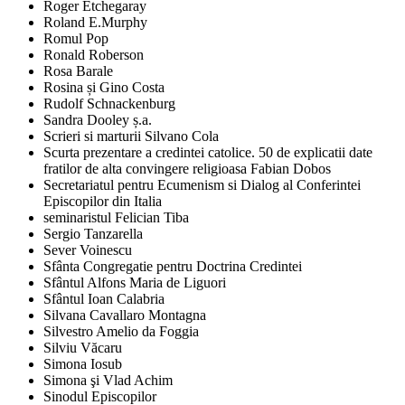
Roger Etchegaray
Roland E.Murphy
Romul Pop
Ronald Roberson
Rosa Barale
Rosina și Gino Costa
Rudolf Schnackenburg
Sandra Dooley ș.a.
Scrieri si marturii Silvano Cola
Scurta prezentare a credintei catolice. 50 de explicatii date
fratilor de alta convingere religioasa Fabian Dobos
Secretariatul pentru Ecumenism si Dialog al Conferintei
Episcopilor din Italia
seminaristul Felician Tiba
Sergio Tanzarella
Sever Voinescu
Sfânta Congregatie pentru Doctrina Credintei
Sfântul Alfons Maria de Liguori
Sfântul Ioan Calabria
Silvana Cavallaro Montagna
Silvestro Amelio da Foggia
Silviu Văcaru
Simona Iosub
Simona şi Vlad Achim
Sinodul Episcopilor