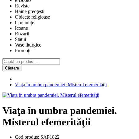
e-Books
Reviste
Haine preoțești
Obiecte religioase
Cruciulițe
Icoane
Rozarii
Statui
Vase liturgice
Promoții
Căutare
Viaţa în umbra pandemiei. Misterul efemerităţii
Viaţa în umbra pandemiei.
Misterul efemerităţii
Cod produs:
SAP1822