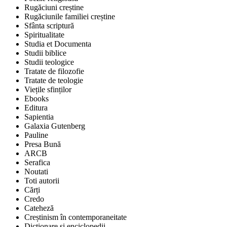
Rugăciuni creștine
Rugăciunile familiei creștine
Sfânta scriptură
Spiritualitate
Studia et Documenta
Studii biblice
Studii teologice
Tratate de filozofie
Tratate de teologie
Viețile sfinților
Ebooks
Editura
Sapientia
Galaxia Gutenberg
Pauline
Presa Bună
ARCB
Serafica
Noutati
Toti autorii
Cărți
Credo
Cateheză
Creștinism în contemporaneitate
Dicționare și enciclopedii