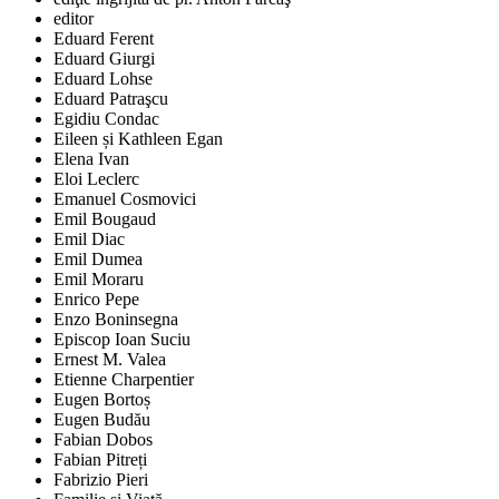
editor
Eduard Ferent
Eduard Giurgi
Eduard Lohse
Eduard Patraşcu
Egidiu Condac
Eileen și Kathleen Egan
Elena Ivan
Eloi Leclerc
Emanuel Cosmovici
Emil Bougaud
Emil Diac
Emil Dumea
Emil Moraru
Enrico Pepe
Enzo Boninsegna
Episcop Ioan Suciu
Ernest M. Valea
Etienne Charpentier
Eugen Bortoș
Eugen Budău
Fabian Dobos
Fabian Pitreți
Fabrizio Pieri