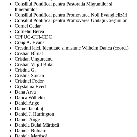
Consiliul Pontifical pentru Pastoratia Migrantilor si
Itinerantilor
Consiliul Pontifical pentru Promovarea Noii Evanghelizări
Consiliul Pontifical pentru Promovarea Unităţii Creştinilor
Cornel Cadar
Corneliu Berea
CPPUC-CTI-CDC
Craig A. Evans
Crestinii laici. Identitate si misiune Wilhelm Danca (coord.)
Cristian Bîrnat
Cristian Ungureanu
Cristian Virgil Bulai
Cristina G.
Cristina Șoican
Cristinel Fodor
Crystalina Evert
Dana Arva
Dancă Wilhelm
Daniel Ange
Daniel Iacobuț
Daniel J. Harrington
Daniel-Ange
Daniela Bulai Mărtișcă
Daniela Butnaru
Daniela Martișcă