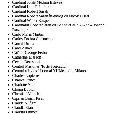
Cardinal Jorge Medina Estévez
Cardinal Luis F. Ladaria
Cardinal Robert Sarah
Cardinal Robert Sarah în dialog cu Nicolas Diat
Cardinal Walter Kasper
Cardinalul Robert Sarah cu Benedict al XVI-lea – Joseph
Ratzinger
Carlo Maria Martini
Carlos Encina Commentz
Carmil Duma
Carol Auner
Cătălin-George Fedor
Catherine Masson
Cecilia Beresoaei
Centrul Misionar ''P. de Foucauld''
Centrul religios "Leon al XIII-lea" din Milano
Charles Lapierre
Charles Prince
Charlotte Sibi
Chiara Lubich
Christian Münch
Ciprian Bejan-Piser
Claude Allègre
Claudia Stan
Claudiu Dumea