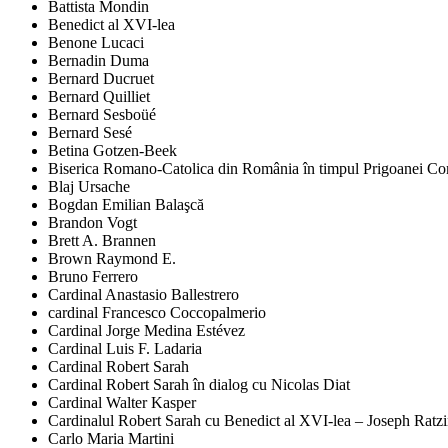
Battista Mondin
Benedict al XVI-lea
Benone Lucaci
Bernadin Duma
Bernard Ducruet
Bernard Quilliet
Bernard Sesboüé
Bernard Sesé
Betina Gotzen-Beek
Biserica Romano-Catolica din România în timpul Prigoanei Comu
Blaj Ursache
Bogdan Emilian Balaşcă
Brandon Vogt
Brett A. Brannen
Brown Raymond E.
Bruno Ferrero
Cardinal Anastasio Ballestrero
cardinal Francesco Coccopalmerio
Cardinal Jorge Medina Estévez
Cardinal Luis F. Ladaria
Cardinal Robert Sarah
Cardinal Robert Sarah în dialog cu Nicolas Diat
Cardinal Walter Kasper
Cardinalul Robert Sarah cu Benedict al XVI-lea – Joseph Ratz
Carlo Maria Martini