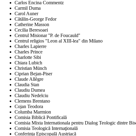
Carlos Encina Commentz
Carmil Duma
Carol Auner
Cătălin-George Fedor
Catherine Masson
Cecilia Beresoaei
Centrul Misionar ''P. de Foucauld''
Centrul religios "Leon al XIII-lea" din Milano
Charles Lapierre
Charles Prince
Charlotte Sibi
Chiara Lubich
Christian Münch
Ciprian Bejan-Piser
Claude Allègre
Claudia Stan
Claudiu Dumea
Claudiu Nedelciu
Clemens Brentano
Cojan Teodora
Columba Marmion
Comisia Biblică Pontificală
Comisia Mixta Internationala pentru Dialog Teologic dintre Bi
Comisia Teologică Internaţională
Conferința Episcopală Austriacă