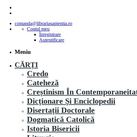
comanda@librariasapientia.ro
Contul meu
Înregistrare
Autentificare
Meniu
CĂRȚI
Credo
Cateheză
Creștinism În Contemporaneita
Dicționare Și Enciclopedii
Disertații Doctorale
Dogmatică Catolică
Istoria Bisericii