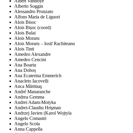
Albert Vanhoye
Alberto Soggin
Alessandro Pronzato
Alfons Maria de Liguori
Alois Bisoc
Alois Bișoc (coord)
Alois Bulai
Alois Moraru
Alois Moraru – Iosif Rachiteanu
Alois Tinti
Amedeo Alexandre
Amedeo Cencini
Ana Boariu
Ana Doboș
Ana Ecaterina Emmerich
Anacleto Iacovelli
Anca Mărtinaş
André Manaranche
Andrea Gemma
Andrei Adam-Motyka
Andrei-Claudiu Hrişman
Andrzej Javien (Karol Wojtyla
Angelo Comastri
Angelo Scola
Anna Cappella