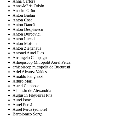
Anna Carfora
Anna-Mária Orbán
Anselm Grün
Anton Budau
Anton Cosa
Anton Dancă
Anton Despinescu
Anton Durcovici
Anton Lucaci
Anton Moisim
Anton Ziegenaus
Antonel Aurel Ilieș
Arcangelo Campagna
Arhiepiscop Mitropolit Aurel Percă
arhiepiscop mitropolit de București
Ariel Alvarez Valdes
Arnaldo Pangrazzi
Arturo Mari
Astrid Cambose
Atanasiu de Alexandria
Augustin Filgueiras Pita
Aurel Istoc
Aurel Percă
Aurel Perca (editore)
Bartolomeo Sorge