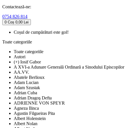
Contactează-ne:
0754 826 814
0
Coș
0,00 Lei
Coșul de cumpărături este gol!
Toate categoriile
Toate categoriile
Autori
(+) Iosif Gabor
A XVI-a Adunare Generală Ordinară a Sinodului Episcopilor
AA.VV.
Abatele Berlioux
Adam Lucian
Adam Szustak
Adrian Cuba
Adrian Dragoş Defta
ADRIENNE VON SPEYR
Agneza Ilinca
Agustin Filgueiras Pita
Albert Holenstein
Albert Nolan