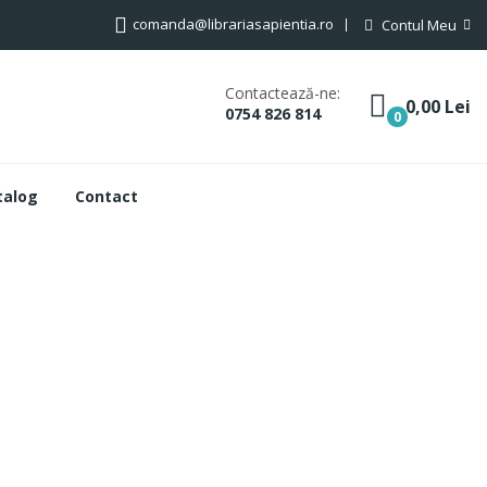
comanda@librariasapientia.ro
Contul Meu
Contactează-ne:
0,00 Lei
0754 826 814
0
talog
Contact